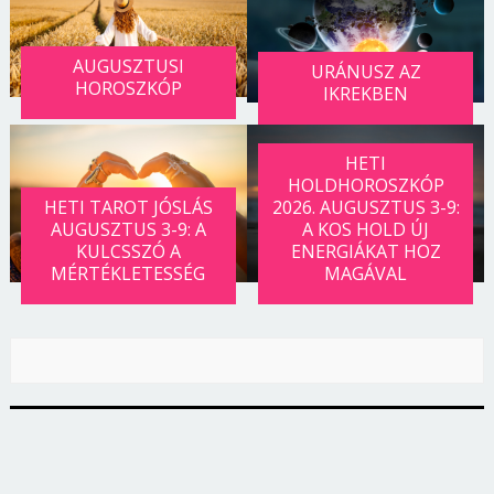
AUGUSZTUSI
URÁNUSZ AZ
HOROSZKÓP
IKREKBEN
HETI
HOLDHOROSZKÓP
HETI TAROT JÓSLÁS
2026. AUGUSZTUS 3-9:
AUGUSZTUS 3-9: A
A KOS HOLD ÚJ
KULCSSZÓ A
ENERGIÁKAT HOZ
MÉRTÉKLETESSÉG
MAGÁVAL