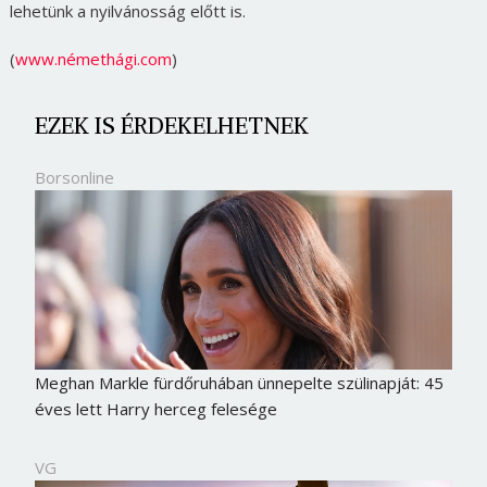
lehetünk a nyilvánosság előtt is.
(
www.némethági.com
)
EZEK IS ÉRDEKELHETNEK
Borsonline
Meghan Markle fürdőruhában ünnepelte szülinapját: 45
éves lett Harry herceg felesége
VG