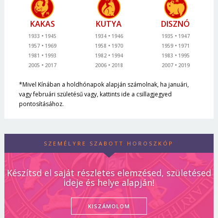
KAKAS
KUTYA
DISZNÓ
1933
1945
1934
1946
1935
1947
1957
1969
1958
1970
1959
1971
1981
1993
1982
1994
1983
1995
2005
2017
2006
2018
2007
2019
*Mivel Kínában a holdhónapok alapján számolnak, ha januári,
vagy februári születésű vagy, kattints ide a csillagjegyed
pontosításához.
SZEMÉLYRE SZABOTT HOROSZKÓP
Készítsd el saját részletes elemzésed, születésed
ideje és helye alapján!
KISZÁMOLOM