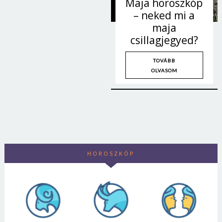
Maja horoszkóp
– neked mi a
maja
csillagjegyed?
TOVÁBB
OLVASOM
HOROSZKÓP