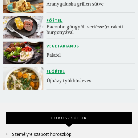
Aranygaluska grillen sütve
FŐÉTEL
Baconbe göngyölt sertésszűz rakott 
burgonyával
VEGETÁRIÁNUS
Falafel
ELŐÉTEL
Újházy tyúkhúsleves
HOROSZKÓPOK
Személyre szabott horoszkóp