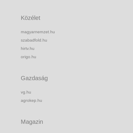
Közélet
magyarnemzet.hu
szabadfold.hu
hirtv.hu
origo.hu
Gazdaság
vg.hu
agrokep.hu
Magazin