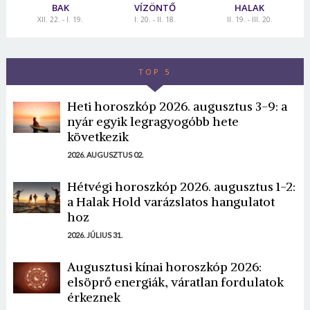
BAK
VÍZÖNTŐ
HALAK
Jelszó
XII. 22. - I. 19.
I. 20. - II. 18.
II. 19. - III. 20.
Mégse
Bejelentkezés
TOP 5
Heti horoszkóp 2026. augusztus 3-9: a
nyár egyik legragyogóbb hete
következik
2026. AUGUSZTUS 02.
Hétvégi horoszkóp 2026. augusztus 1-2:
a Halak Hold varázslatos hangulatot
hoz
2026. JÚLIUS 31.
Augusztusi kínai horoszkóp 2026:
elsöprő energiák, váratlan fordulatok
érkeznek