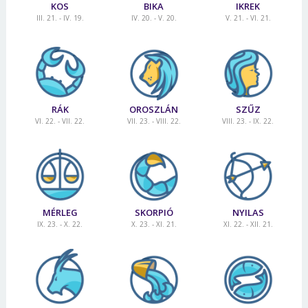
KOS
BIKA
IKREK
III. 21. - IV. 19.
IV. 20. - V. 20.
V. 21. - VI. 21.
RÁK
OROSZLÁN
SZŰZ
VI. 22. - VII. 22.
VII. 23. - VIII. 22.
VIII. 23. - IX. 22.
MÉRLEG
SKORPIÓ
NYILAS
IX. 23. - X. 22.
X. 23. - XI. 21.
XI. 22. - XII. 21.
Borsonline bejelentkezés
E-mail cím vagy felhasználónév