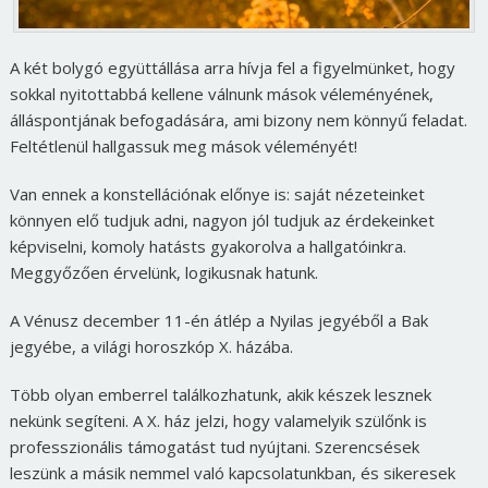
A két bolygó együttállása arra hívja fel a figyelmünket, hogy
sokkal nyitottabbá kellene válnunk mások véleményének,
álláspontjának befogadására, ami bizony nem könnyű feladat.
Feltétlenül hallgassuk meg mások véleményét!
Van ennek a konstellációnak előnye is: saját nézeteinket
könnyen elő tudjuk adni, nagyon jól tudjuk az érdekeinket
képviselni, komoly hatásts gyakorolva a hallgatóinkra.
Meggyőzően érvelünk, logikusnak hatunk.
A Vénusz december 11-én átlép a Nyilas jegyéből a Bak
jegyébe, a világi horoszkóp X. házába.
Több olyan emberrel találkozhatunk, akik készek lesznek
nekünk segíteni. A X. ház jelzi, hogy valamelyik szülőnk is
professzionális támogatást tud nyújtani. Szerencsések
leszünk a másik nemmel való kapcsolatunkban, és sikeresek