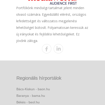
Portfóliónk minőségi tartalmat jelent minden
olvasó számára. Egyedülálló elérést, országos
lefedettséget és változatos megjelenési
lehetőséget biztosít. Folyamatosan keressük az
új irányokat és fejlődési lehetőségeket. Ez
jövőnk záloga.
Regionális hírportálok
Bács-Kiskun - baon.hu
Baranya - bama.hu
Békés - beol.hu