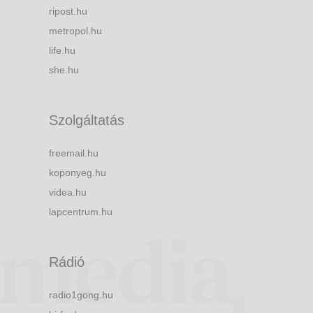
ripost.hu
metropol.hu
life.hu
she.hu
Szolgáltatás
freemail.hu
koponyeg.hu
videa.hu
lapcentrum.hu
Rádió
radio1gong.hu