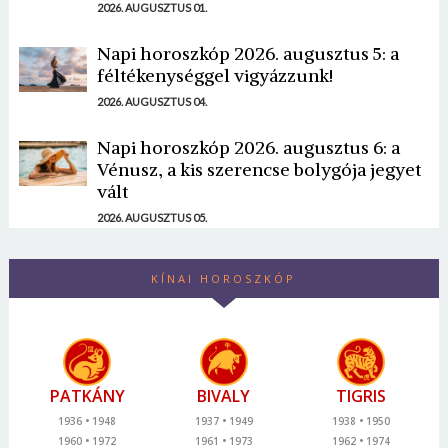
2026. AUGUSZTUS 01.
Napi horoszkóp 2026. augusztus 5: a
féltékenységgel vigyázzunk!
2026. AUGUSZTUS 04.
Napi horoszkóp 2026. augusztus 6: a
Vénusz, a kis szerencse bolygója jegyet
vált
2026. AUGUSZTUS 05.
KÍNAI HOROSZKÓP
PATKÁNY
BIVALY
TIGRIS
1936
1948
1937
1949
1938
1950
1960
1972
1961
1973
1962
1974