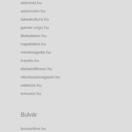
astronet.hu
automotor.hu
lakaskultura.hu
gamer.origo.hu
likebalaton.hu
napidoktor.hu
mindmegette.hu
travelo.hu
dietaesfitnesz.hu
vitorlazasmagazin.hu
videkize.hu
tvmusor.hu
Bulvár
borsonline.hu