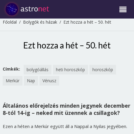
Főoldal
/
Bolygók és házak
/
Ezt hozza a hét – 50. hét
Ezt hozza a hét – 50. hét
Címkék:
bolygóállás
heti horoszkóp
horoszkóp
Merkúr
Nap
Vénusz
Általános előrejelzés minden jegynek december
8-tól 14-ig – neked mit üzennek a csillagok?
Ezen a héten a Merkúr együtt áll a Nappal a Nyilas jegyében.