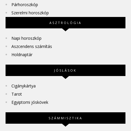
Párhoroszkóp
Szerelmi horoszkóp
ASZTROLÓGIA
Napi horoszkóp
Aszcendens számítás
Holdnaptár
JÓSLÁSOK
Cigánykártya
Tarot
Egyiptomi jóskövek
SZÁMMISZTIKA