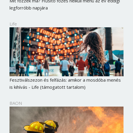
Mit főzzek ma? Hűsítő főzés nélküli menü az év eddigi
legforróbb napjára
Life
Fesztiválszezon és felfázás: amikor a mosdóba menés
is kihívás - Life (támogatott tartalom)
BAON