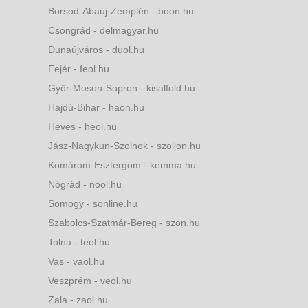
Borsod-Abaúj-Zemplén - boon.hu
Csongrád - delmagyar.hu
Dunaújváros - duol.hu
Fejér - feol.hu
Győr-Moson-Sopron - kisalfold.hu
Hajdú-Bihar - haon.hu
Heves - heol.hu
Jász-Nagykun-Szolnok - szoljon.hu
Komárom-Esztergom - kemma.hu
Nógrád - nool.hu
Somogy - sonline.hu
Szabolcs-Szatmár-Bereg - szon.hu
Tolna - teol.hu
Vas - vaol.hu
Veszprém - veol.hu
Zala - zaol.hu