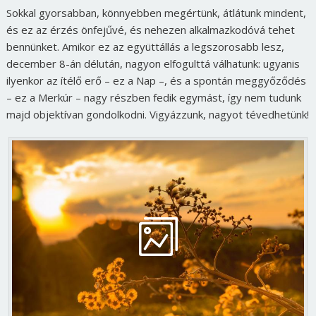
Sokkal gyorsabban, könnyebben megértünk, átlátunk mindent,
és ez az érzés önfejűvé, és nehezen alkalmazkodóvá tehet
bennünket. Amikor ez az együttállás a legszorosabb lesz,
december 8-án délután, nagyon elfogulttá válhatunk: ugyanis
ilyenkor az ítélő erő – ez a Nap –, és a spontán meggyőződés
– ez a Merkúr – nagy részben fedik egymást, így nem tudunk
majd objektívan gondolkodni. Vigyázzunk, nagyot tévedhetünk!