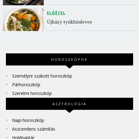
ELŐÉTEL
Újházy tyúkhúsleves
HOROSZKÓPOK
Személyre szabott horoszkóp
Párhoroszkóp
Szerelmi horoszkóp
ASZTROLÓGIA
Napi horoszkóp
Aszcendens számítás
Holdnaptár