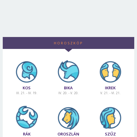
HOROSZKÓP
KOS
BIKA
IKREK
III. 21. - IV. 19.
IV. 20. - V. 20.
V. 21. - VI. 21.
RÁK
OROSZLÁN
SZŰZ