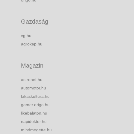
origo.hu
Gazdaság
vg.hu
agrokep.hu
Magazin
astronet.hu
automotor.hu
lakaskultura.hu
gamer.origo.hu
likebalaton.hu
napidoktor.hu
mindmegette.hu