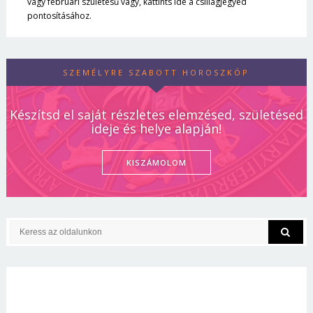
vagy februári születésű vagy, kattints ide a csillagjegyed
pontosításához.
SZEMÉLYRE SZABOTT HOROSZKÓP
Készítsd el saját részletes elemzésed, születésed
ideje és helye alapján!
KISZÁMOLOM