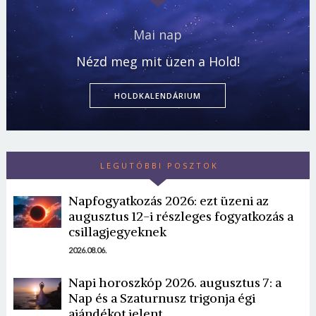
Mai nap
Nézd meg mit üzen a Hold!
HOLDKALENDÁRIUM
LEGUTÓBBI POSZTOK
Napfogyatkozás 2026: ezt üzeni az
Borsonline bejelentkezés
augusztus 12-i részleges fogyatkozás a
csillagjegyeknek
E-mail cím vagy felhasználónév
2026.08.06.
Napi horoszkóp 2026. augusztus 7: a
Jelszó
Nap és a Szaturnusz trigonja égi
ajándékot jelent