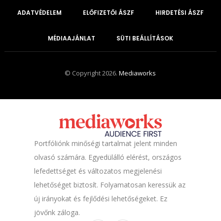
ADATVÉDELEM
ELŐFIZETŐI ÁSZF
HIRDETÉSI ÁSZF
MÉDIAAJÁNLAT
SÜTI BEÁLLÍTÁSOK
© Copyright 2026.
Mediaworks
Portfóliónk minőségi tartalmat jelent minden
olvasó számára. Egyedülálló elérést, országos
lefedettséget és változatos megjelenési
lehetőséget biztosít. Folyamatosan keressük az
új irányokat és fejlődési lehetőségeket. Ez
jövőnk záloga.