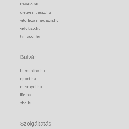
travelo.hu
dietaesfitnesz.hu
vitorlazasmagazin.hu
videkize.hu
tvmusor.hu
Bulvár
borsonline.hu
ripost.hu
metropol.hu
life.hu
she.hu
Szolgáltatás