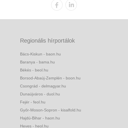
Regionális hírportálok
Bács-Kiskun - baon.hu
Baranya - bama.hu
Békés - beol.hu
Borsod-Abaúj-Zemplén - boon.hu
Csongrád - delmagyar.hu
Dunaújváros - duol.hu
Fejér - feol.hu
Győr-Moson-Sopron - kisalfold.hu
Hajdú-Bihar - haon.hu
Heves - heol.hu