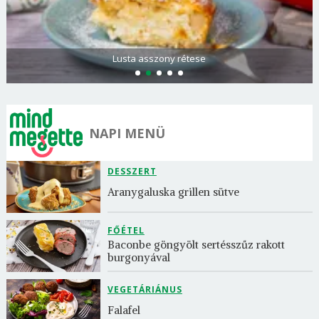
Lusta asszony rétese
NAPI MENÜ
DESSZERT
Aranygaluska grillen sütve
FŐÉTEL
Baconbe göngyölt sertésszűz rakott 
burgonyával
VEGETÁRIÁNUS
Falafel