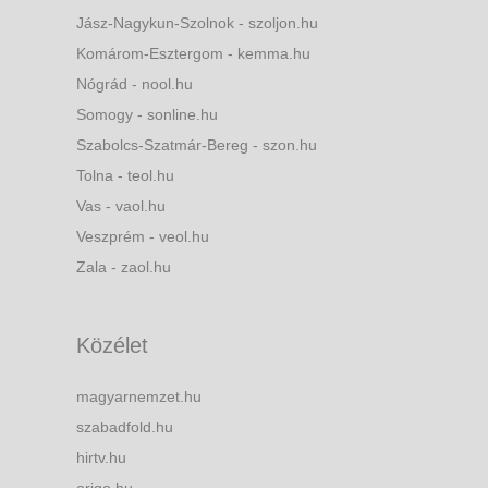
Jász-Nagykun-Szolnok - szoljon.hu
Komárom-Esztergom - kemma.hu
Nógrád - nool.hu
Somogy - sonline.hu
Szabolcs-Szatmár-Bereg - szon.hu
Tolna - teol.hu
Vas - vaol.hu
Veszprém - veol.hu
Zala - zaol.hu
Közélet
magyarnemzet.hu
szabadfold.hu
hirtv.hu