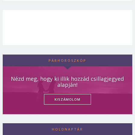
PÁRHOROSZKÓP
Nézd meg, hogy ki illik hozzád csillagjegyed
alapján!
KISZÁMOLOM
HOLDNAPTÁR