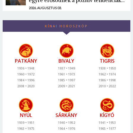
egyre erősödnek a pozitív tendenciák...
2026. AUGUSZTUS 03.
KÍNAI HOROSZKÓP
PATKÁNY
BIVALY
TIGRIS
1936
1948
1937
1949
1938
1950
1960
1972
1961
1973
1962
1974
1984
1996
1985
1997
1986
1998
2008
2020
2009
2021
2010
2022
NYÚL
SÁRKÁNY
KÍGYÓ
1939
1951
1940
1952
1941
1953
1963
1975
1964
1976
1965
1977