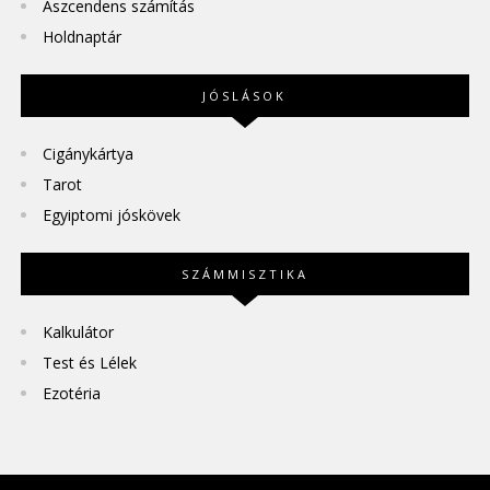
Aszcendens számítás
Holdnaptár
JÓSLÁSOK
Cigánykártya
Tarot
Egyiptomi jóskövek
SZÁMMISZTIKA
Kalkulátor
Test és Lélek
Ezotéria