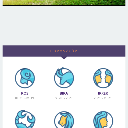
HOROSZKÓP
KOS
BIKA
IKREK
III. 21. - IV. 19.
IV. 20. - V. 20.
V. 21. - VI. 21.