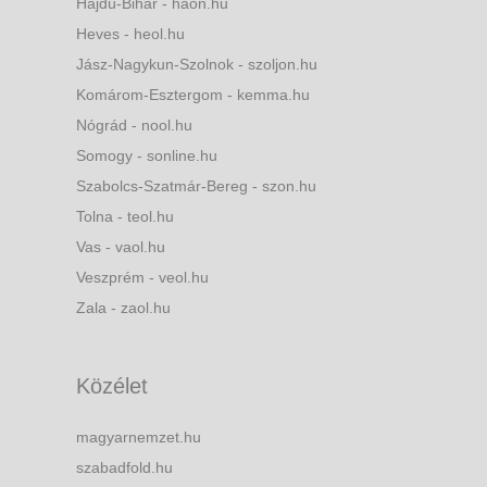
Hajdú-Bihar - haon.hu
Heves - heol.hu
Jász-Nagykun-Szolnok - szoljon.hu
Komárom-Esztergom - kemma.hu
Nógrád - nool.hu
Somogy - sonline.hu
Szabolcs-Szatmár-Bereg - szon.hu
Tolna - teol.hu
Vas - vaol.hu
Veszprém - veol.hu
Zala - zaol.hu
Közélet
magyarnemzet.hu
szabadfold.hu