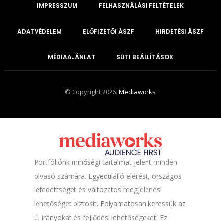
IMPRESSZUM
FELHASZNÁLÁSI FELTÉTELEK
ADATVÉDELEM
ELŐFIZETŐI ÁSZF
HIRDETÉSI ÁSZF
MÉDIAAJÁNLAT
SÜTI BEÁLLÍTÁSOK
© Copyright 2026.
Mediaworks
Portfóliónk minőségi tartalmat jelent minden
olvasó számára. Egyedülálló elérést, országos
lefedettséget és változatos megjelenési
lehetőséget biztosít. Folyamatosan keressük az
új irányokat és fejlődési lehetőségeket. Ez