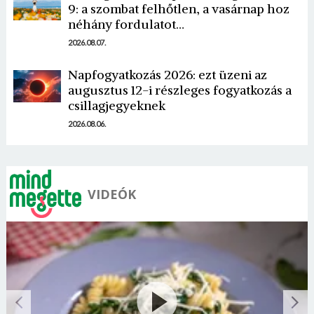
9: a szombat felhőtlen, a vasárnap hoz
néhány fordulatot…
2026.08.07.
Borsonline bejelentkezés
Napfogyatkozás 2026: ezt üzeni az
augusztus 12-i részleges fogyatkozás a
E-mail cím vagy felhasználónév
csillagjegyeknek
2026.08.06.
Jelszó
VIDEÓK
Mégse
Bejelentkezés