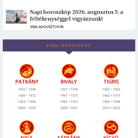
Napi horoszkóp 2026. augusztus 5: a
féltékenységgel vigyázzunk!
2026. AUGUSZTUS 04.
KÍNAI HOROSZKÓP
PATKÁNY
BIVALY
TIGRIS
1936
1948
1937
1949
1938
1950
1960
1972
1961
1973
1962
1974
1984
1996
1985
1997
1986
1998
2008
2020
2009
2021
2010
2022