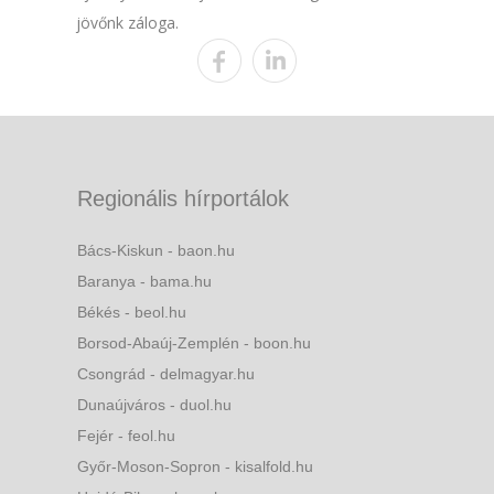
jövőnk záloga.
Regionális hírportálok
Bács-Kiskun - baon.hu
Baranya - bama.hu
Békés - beol.hu
Borsod-Abaúj-Zemplén - boon.hu
Csongrád - delmagyar.hu
Dunaújváros - duol.hu
Fejér - feol.hu
Győr-Moson-Sopron - kisalfold.hu