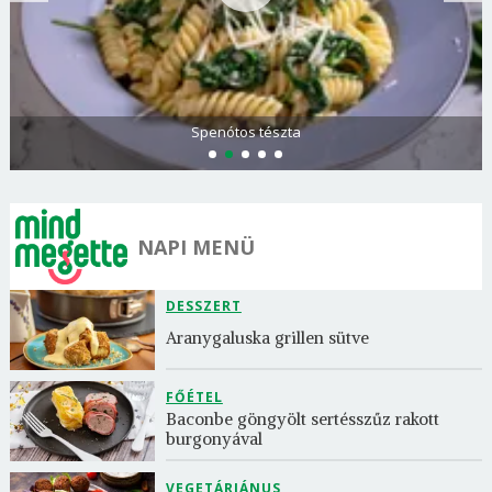
Spenótos tészta
NAPI MENÜ
DESSZERT
Aranygaluska grillen sütve
FŐÉTEL
Baconbe göngyölt sertésszűz rakott 
burgonyával
VEGETÁRIÁNUS