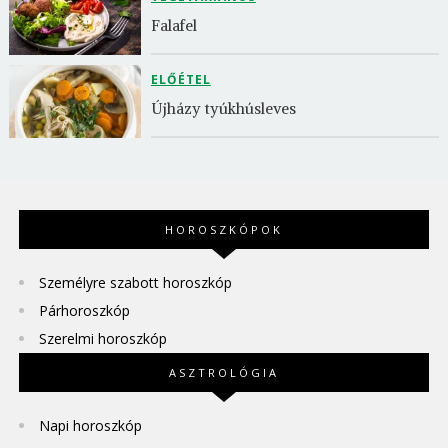
Falafel
ELŐÉTEL
Újházy tyúkhúsleves
HOROSZKÓPOK
Személyre szabott horoszkóp
Párhoroszkóp
Szerelmi horoszkóp
ASZTROLÓGIA
Napi horoszkóp