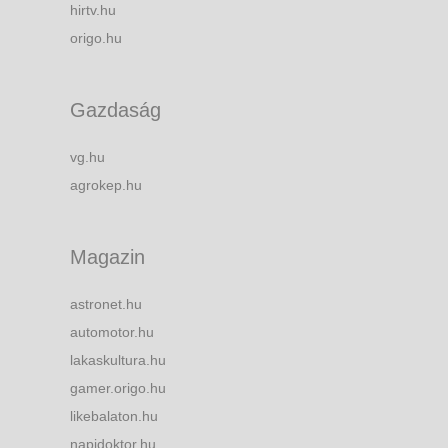
hirtv.hu
origo.hu
Gazdaság
vg.hu
agrokep.hu
Magazin
astronet.hu
automotor.hu
lakaskultura.hu
gamer.origo.hu
likebalaton.hu
napidoktor.hu