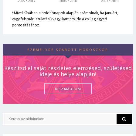
2005
2017
2006
2018
2007
2019
*Mivel Kínában a holdhónapok alapján számolnak, ha januári,
vagy februári születésű vagy, kattints ide a csillagjegyed
pontosításához.
SZEMÉLYRE SZABOTT HOROSZKÓP
Készítsd el saját részletes elemzésed, születésed
ideje és helye alapján!
KISZÁMOLOM