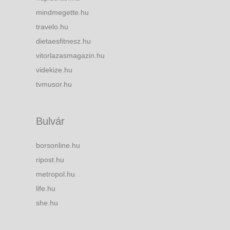
mindmegette.hu
travelo.hu
dietaesfitnesz.hu
vitorlazasmagazin.hu
videkize.hu
tvmusor.hu
Bulvár
borsonline.hu
ripost.hu
metropol.hu
life.hu
she.hu