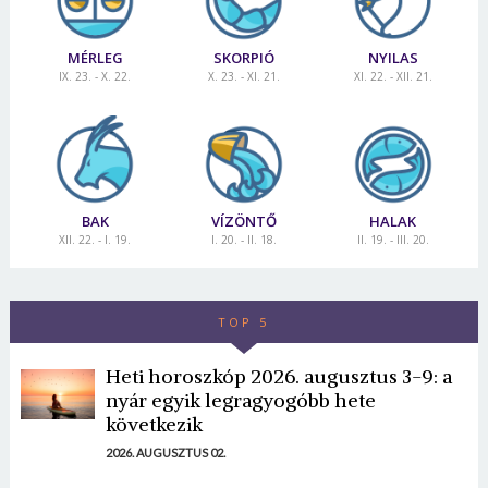
MÉRLEG
SKORPIÓ
NYILAS
IX. 23. - X. 22.
X. 23. - XI. 21.
XI. 22. - XII. 21.
BAK
VÍZÖNTŐ
HALAK
XII. 22. - I. 19.
I. 20. - II. 18.
II. 19. - III. 20.
TOP 5
Heti horoszkóp 2026. augusztus 3-9: a
nyár egyik legragyogóbb hete
következik
2026. AUGUSZTUS 02.