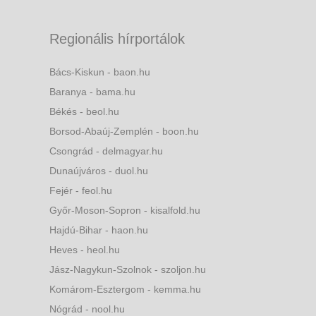
Regionális hírportálok
Bács-Kiskun - baon.hu
Baranya - bama.hu
Békés - beol.hu
Borsod-Abaúj-Zemplén - boon.hu
Csongrád - delmagyar.hu
Dunaújváros - duol.hu
Fejér - feol.hu
Győr-Moson-Sopron - kisalfold.hu
Hajdú-Bihar - haon.hu
Heves - heol.hu
Jász-Nagykun-Szolnok - szoljon.hu
Komárom-Esztergom - kemma.hu
Nógrád - nool.hu