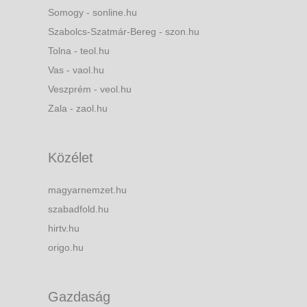
Somogy - sonline.hu
Szabolcs-Szatmár-Bereg - szon.hu
Tolna - teol.hu
Vas - vaol.hu
Veszprém - veol.hu
Zala - zaol.hu
Közélet
magyarnemzet.hu
szabadfold.hu
hirtv.hu
origo.hu
Gazdaság