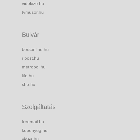
videkize.hu
tvmusor.hu
Bulvár
borsonline.hu
ripost.hu
metropol.hu
life.hu
she.hu
Szolgáltatás
freemail.hu
koponyeg.hu
videa.hu