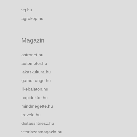
vg.hu
agrokep.hu
Magazin
astronet.hu
automotor.hu
lakaskultura.hu
gamer.origo.hu
likebalaton.hu
napidoktor.hu
mindmegette.hu
travelo.hu
dietaesfitnesz.hu
vitorlazasmagazin.hu