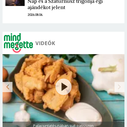
Nap és a Szaturnusz trigonja égi
Mégse
Bejelentkezés
ajándékot jelent
2026.08.06.
VIDEÓK
Paradicsomos rakott krumpli darált hússal