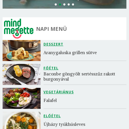
NAPI MENÜ
DESSZERT
Aranygaluska grillen sütve
FŐÉTEL
Baconbe göngyölt sertésszűz rakott 
burgonyával
VEGETÁRIÁNUS
Falafel
ELŐÉTEL
Újházy tyúkhúsleves