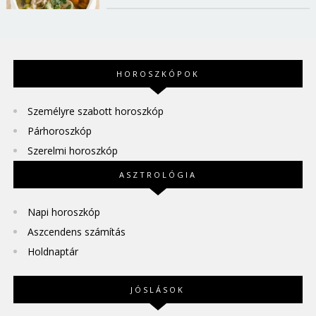
HOROSZKÓPOK
Személyre szabott horoszkóp
Párhoroszkóp
Szerelmi horoszkóp
ASZTROLÓGIA
Napi horoszkóp
Aszcendens számítás
Holdnaptár
JÓSLÁSOK