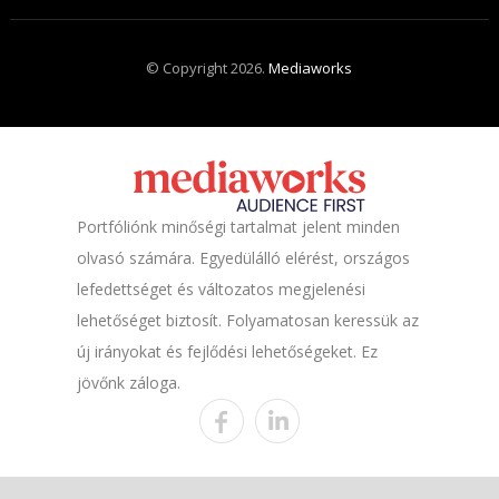
© Copyright 2026.
Mediaworks
Portfóliónk minőségi tartalmat jelent minden
olvasó számára. Egyedülálló elérést, országos
lefedettséget és változatos megjelenési
lehetőséget biztosít. Folyamatosan keressük az
új irányokat és fejlődési lehetőségeket. Ez
jövőnk záloga.