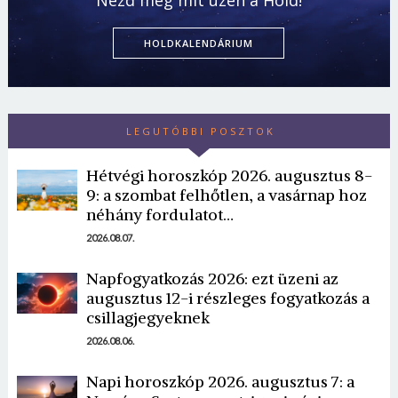
Nézd meg mit üzen a Hold!
HOLDKALENDÁRIUM
LEGUTÓBBI POSZTOK
Hétvégi horoszkóp 2026. augusztus 8-
9: a szombat felhőtlen, a vasárnap hoz
néhány fordulatot…
Borsonline bejelentkezés
2026.08.07.
E-mail cím vagy felhasználónév
Napfogyatkozás 2026: ezt üzeni az
augusztus 12-i részleges fogyatkozás a
csillagjegyeknek
Jelszó
2026.08.06.
Napi horoszkóp 2026. augusztus 7: a