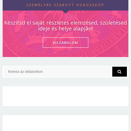
SZEMÉLYRE SZABOTT HOROSZKÓP
Készítsd el saját részletes elemzésed, születésed
ideje és helye alapján!
KISZÁMOLOM