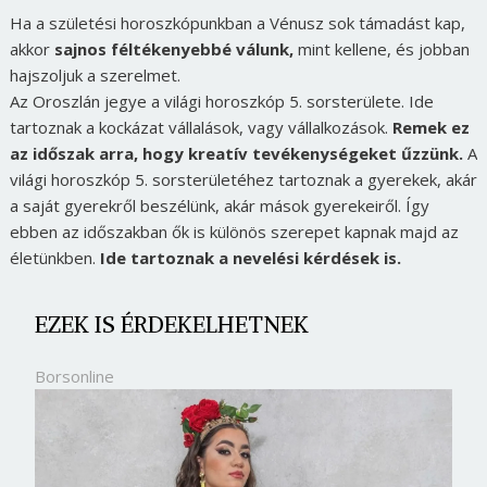
Ha a születési horoszkópunkban a Vénusz sok támadást kap,
akkor
sajnos féltékenyebbé válunk,
mint kellene, és jobban
hajszoljuk a szerelmet.
Az Oroszlán jegye a világi horoszkóp 5. sorsterülete. Ide
tartoznak a kockázat vállalások, vagy vállalkozások.
Remek ez
az időszak arra, hogy kreatív tevékenységeket űzzünk.
A
világi horoszkóp 5. sorsterületéhez tartoznak a gyerekek, akár
a saját gyerekről beszélünk, akár mások gyerekeiről. Így
ebben az időszakban ők is különös szerepet kapnak majd az
életünkben.
Ide tartoznak a nevelési kérdések is.
EZEK IS ÉRDEKELHETNEK
Borsonline