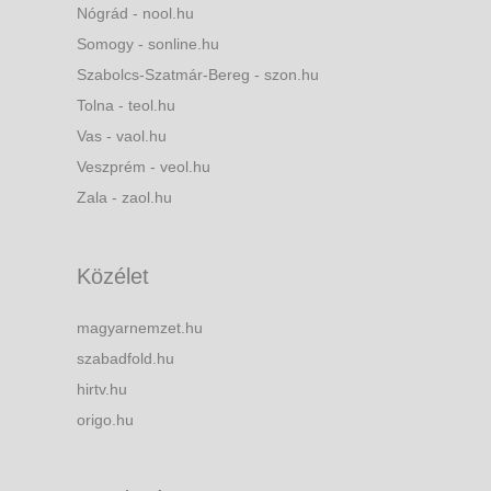
Nógrád - nool.hu
Somogy - sonline.hu
Szabolcs-Szatmár-Bereg - szon.hu
Tolna - teol.hu
Vas - vaol.hu
Veszprém - veol.hu
Zala - zaol.hu
Közélet
magyarnemzet.hu
szabadfold.hu
hirtv.hu
origo.hu