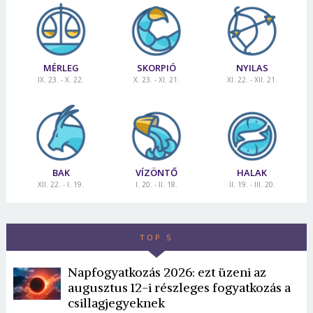
Jelszó
MÉRLEG
SKORPIÓ
NYILAS
Mégse
Bejelentkezés
IX. 23. - X. 22.
X. 23. - XI. 21.
XI. 22. - XII. 21.
BAK
VÍZÖNTŐ
HALAK
XII. 22. - I. 19.
I. 20. - II. 18.
II. 19. - III. 20.
TOP 5
Napfogyatkozás 2026: ezt üzeni az
augusztus 12-i részleges fogyatkozás a
csillagjegyeknek