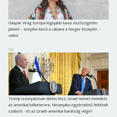
Gáspár Virág Európa legújabb luxus úszószigetén
pihent – ennyibe kerül a cabana a tenger közepén –
videó
VG
Trump iszonyatosan dühös lesz; Izrael nemet mondott
az amerikai béketervre, Netanjahu egyértelmű feltételt
szabott - itt az izraeli-amerikai barátság vége?