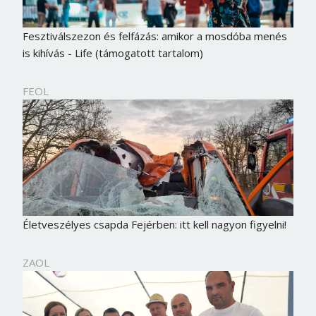
Fesztiválszezon és felfázás: amikor a mosdóba menés
is kihívás - Life (támogatott tartalom)
FEOL
Életveszélyes csapda Fejérben: itt kell nagyon figyelni!
ZAOL