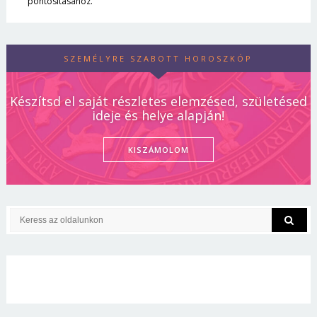
pontosításához.
SZEMÉLYRE SZABOTT HOROSZKÓP
Készítsd el saját részletes elemzésed, születésed
ideje és helye alapján!
KISZÁMOLOM