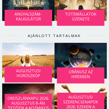
ANGYALSZÁM-
TOTEMÁLLATOK
KALKULÁTOR
ÜZENETE
AJÁNLOTT TARTALMAK
AUGUSZTUSI
URÁNUSZ AZ
HOROSZKÓP
IKREKBEN
AUGUSZTUSI
OROSZLÁNKAPU 2026:
SZERENCSENAPOK
AUGUSZTUS 8-ÁN
2026: EZEKEN A
TETŐZIK A KOZMIKUS