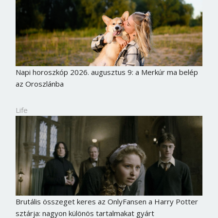
Napi horoszkóp 2026. augusztus 9: a Merkúr ma belép
az Oroszlánba
Life
Brutális összeget keres az OnlyFansen a Harry Potter
sztárja: nagyon különös tartalmakat gyárt