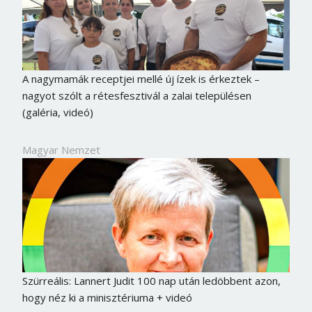
A nagymamák receptjei mellé új ízek is érkeztek –
nagyot szólt a rétesfesztivál a zalai településen
(galéria, videó)
Magyar Nemzet
Szürreális: Lannert Judit 100 nap után ledöbbent azon,
hogy néz ki a minisztériuma + videó