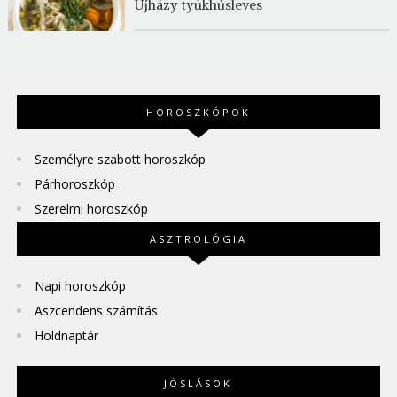
Újházy tyúkhúsleves
HOROSZKÓPOK
Személyre szabott horoszkóp
Párhoroszkóp
Szerelmi horoszkóp
ASZTROLÓGIA
Napi horoszkóp
Aszcendens számítás
Holdnaptár
JÓSLÁSOK