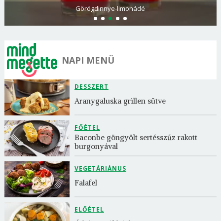
Görögdinnye-limonádé
NAPI MENÜ
DESSZERT
Aranygaluska grillen sütve
FŐÉTEL
Baconbe göngyölt sertésszűz rakott 
burgonyával
VEGETÁRIÁNUS
Falafel
ELŐÉTEL