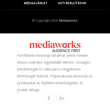
MÉDIAAJÁNLAT
SÜTI BEÁLLÍTÁSOK
© Copyright 2026.
Mediaworks
Portfóliónk minőségi tartalmat jelent minden
olvasó számára. Egyedülálló elérést, országos
lefedettséget és változatos megjelenési
lehetőséget biztosít. Folyamatosan keressük az
új irányokat és fejlődési lehetőségeket. Ez
jövőnk záloga.