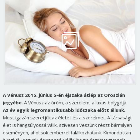
A Vénusz 2015. június 5-én éjszaka átlép az Oroszlán
jegyébe.
A Vénusz az öröm, a szerelem, a luxus bolygója.
Az év egyik legromantikusabb időszaka előtt állunk.
Most igazán szeretjük az életet és a szerelmet. A társasági
élet is hangsúlyossá válik, szívesen veszünk részt bármilyen
eseményen, ahol sok emberrel találkozhatunk. Kimondottan
büszkék leszünk,
fontossá válik, hogy észrevegyenek