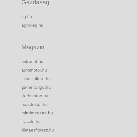
Gazdaság
vg.hu
agrokep.hu
Magazin
astronet.hu
automotor.hu
lakaskultura.hu
gamer.origo.hu
likebalaton.hu
napidoktor.hu
mindmegette.hu
travelo.hu
dietaesfitnesz.hu