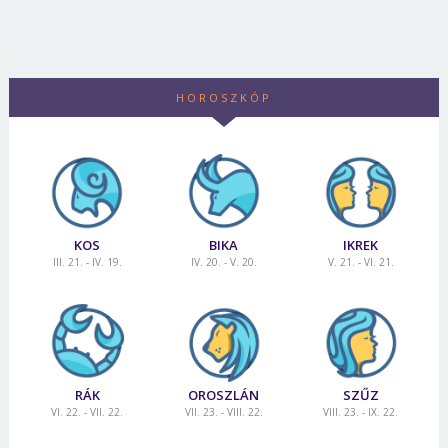
HOROSZKÓP
KOS
BIKA
IKREK
III. 21. - IV. 19.
IV. 20. - V. 20.
V. 21. - VI. 21.
Borsonline bejelentkezés
E-mail cím vagy felhasználónév
RÁK
OROSZLÁN
SZŰZ
VI. 22. - VII. 22.
VII. 23. - VIII. 22.
VIII. 23. - IX. 22.