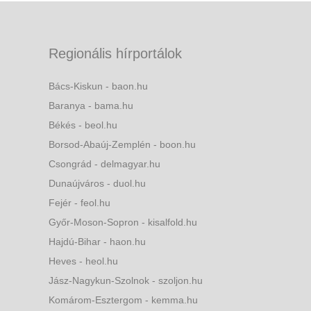
Regionális hírportálok
Bács-Kiskun - baon.hu
Baranya - bama.hu
Békés - beol.hu
Borsod-Abaúj-Zemplén - boon.hu
Csongrád - delmagyar.hu
Dunaújváros - duol.hu
Fejér - feol.hu
Győr-Moson-Sopron - kisalfold.hu
Hajdú-Bihar - haon.hu
Heves - heol.hu
Jász-Nagykun-Szolnok - szoljon.hu
Komárom-Esztergom - kemma.hu