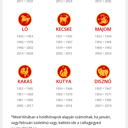
2011
2023
2012
2024
2013
2025
LÓ
KECSKE
MAJOM
1942
1954
1931
1943
1932
1944
1966
1978
1955
1967
1956
1968
1990
2002
1979
1991
1980
1992
2014
2026
2003
2015
2004
2016
KAKAS
KUTYA
DISZNÓ
1933
1945
1934
1946
1935
1947
1957
1969
1958
1970
1959
1971
1981
1993
1982
1994
1983
1995
2005
2017
2006
2018
2007
2019
*Mivel Kínában a holdhónapok alapján számolnak, ha januári,
vagy februári születésű vagy, kattints ide a csillagjegyed