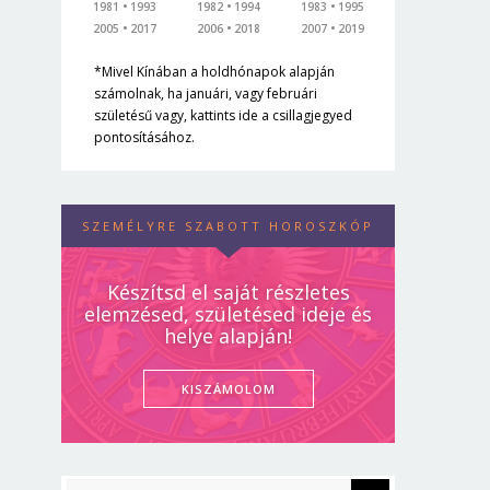
1981
1993
1982
1994
1983
1995
2005
2017
2006
2018
2007
2019
*Mivel Kínában a holdhónapok alapján
számolnak, ha januári, vagy februári
születésű vagy, kattints ide a csillagjegyed
pontosításához.
SZEMÉLYRE SZABOTT HOROSZKÓP
Készítsd el saját részletes
elemzésed, születésed ideje és
helye alapján!
KISZÁMOLOM