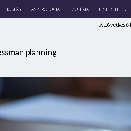
JÓSLÁS
ASZTROLÓGIA
EZOTÉRIA
TEST ÉS LÉLEK
A következő 
essman planning