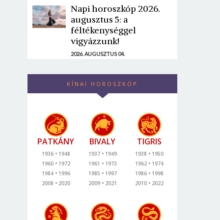
Napi horoszkóp 2026.
augusztus 5: a
féltékenységgel
vigyázzunk!
2026. AUGUSZTUS 04.
KÍNAI HOROSZKÓP
PATKÁNY
BIVALY
TIGRIS
1936
1948
1937
1949
1938
1950
1960
1972
1961
1973
1962
1974
1984
1996
1985
1997
1986
1998
2008
2020
2009
2021
2010
2022