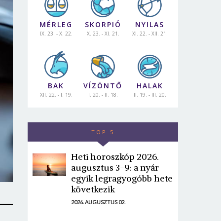
MÉRLEG
SKORPIÓ
NYILAS
IX. 23. - X. 22.
X. 23. - XI. 21.
XI. 22. - XII. 21.
BAK
VÍZÖNTŐ
HALAK
XII. 22. - I. 19.
I. 20. - II. 18.
II. 19. - III. 20.
TOP 5
Heti horoszkóp 2026.
augusztus 3-9: a nyár
egyik legragyogóbb hete
következik
2026. AUGUSZTUS 02.