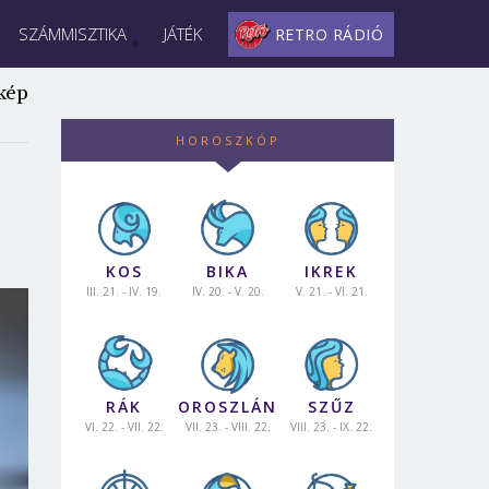
SZÁMMISZTIKA
JÁTÉK
RETRO RÁDIÓ
kép
HOROSZKÓP
KOS
BIKA
IKREK
III. 21. - IV. 19.
IV. 20. - V. 20.
V. 21. - VI. 21.
RÁK
OROSZLÁN
SZŰZ
VI. 22. - VII. 22.
VII. 23. - VIII. 22.
VIII. 23. - IX. 22.