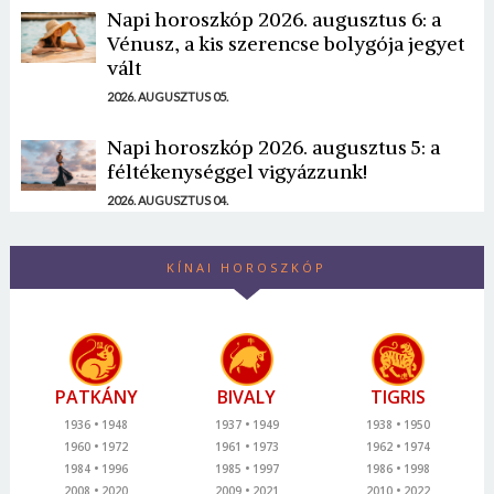
Napi horoszkóp 2026. augusztus 6: a
Vénusz, a kis szerencse bolygója jegyet
vált
2026. AUGUSZTUS 05.
Napi horoszkóp 2026. augusztus 5: a
féltékenységgel vigyázzunk!
2026. AUGUSZTUS 04.
KÍNAI HOROSZKÓP
PATKÁNY
BIVALY
TIGRIS
1936
1948
1937
1949
1938
1950
1960
1972
1961
1973
1962
1974
1984
1996
1985
1997
1986
1998
2008
2020
2009
2021
2010
2022