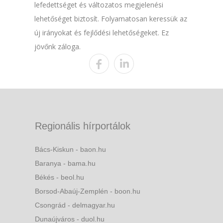
lefedettséget és változatos megjelenési
lehetőséget biztosít. Folyamatosan keressük az
új irányokat és fejlődési lehetőségeket. Ez
jövőnk záloga.
Regionális hírportálok
Bács-Kiskun - baon.hu
Baranya - bama.hu
Békés - beol.hu
Borsod-Abaúj-Zemplén - boon.hu
Csongrád - delmagyar.hu
Dunaújváros - duol.hu