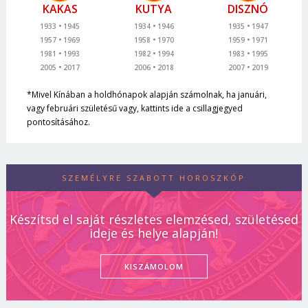
KAKAS
KUTYA
DISZNÓ
1933
1945
1934
1946
1935
1947
1957
1969
1958
1970
1959
1971
1981
1993
1982
1994
1983
1995
2005
2017
2006
2018
2007
2019
*Mivel Kínában a holdhónapok alapján számolnak, ha januári,
vagy februári születésű vagy, kattints ide a csillagjegyed
pontosításához.
SZEMÉLYRE SZABOTT HOROSZKÓP
Készítsd el saját részletes elemzésed, születésed
ideje és helye alapján!
KISZÁMOLOM