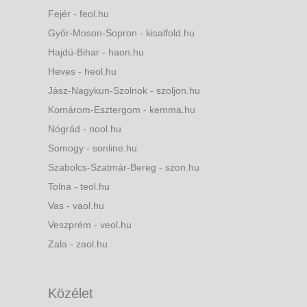
Fejér - feol.hu
Győr-Moson-Sopron - kisalfold.hu
Hajdú-Bihar - haon.hu
Heves - heol.hu
Jász-Nagykun-Szolnok - szoljon.hu
Komárom-Esztergom - kemma.hu
Nógrád - nool.hu
Somogy - sonline.hu
Szabolcs-Szatmár-Bereg - szon.hu
Tolna - teol.hu
Vas - vaol.hu
Veszprém - veol.hu
Zala - zaol.hu
Közélet