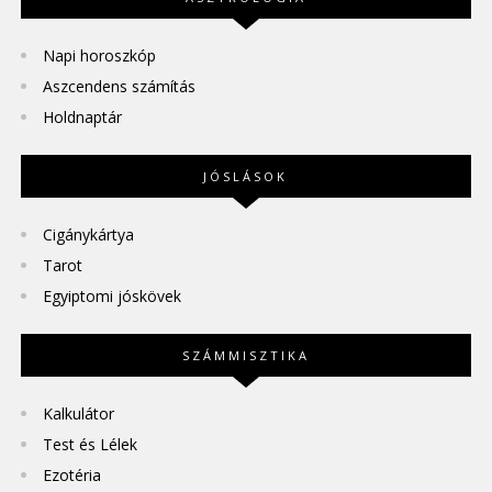
Napi horoszkóp
Aszcendens számítás
Holdnaptár
JÓSLÁSOK
Cigánykártya
Tarot
Egyiptomi jóskövek
SZÁMMISZTIKA
Kalkulátor
Test és Lélek
Ezotéria