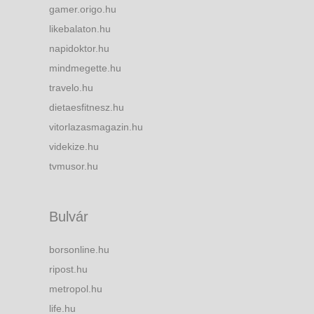
gamer.origo.hu
likebalaton.hu
napidoktor.hu
mindmegette.hu
travelo.hu
dietaesfitnesz.hu
vitorlazasmagazin.hu
videkize.hu
tvmusor.hu
Bulvár
borsonline.hu
ripost.hu
metropol.hu
life.hu