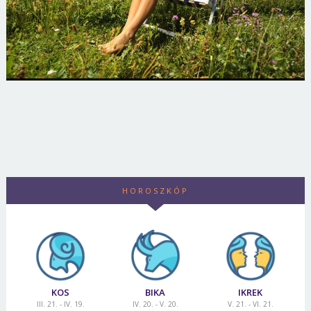
HOROSZKÓP
KOS
BIKA
IKREK
III. 21. - IV. 19.
IV. 20. - V. 20.
V. 21. - VI. 21.