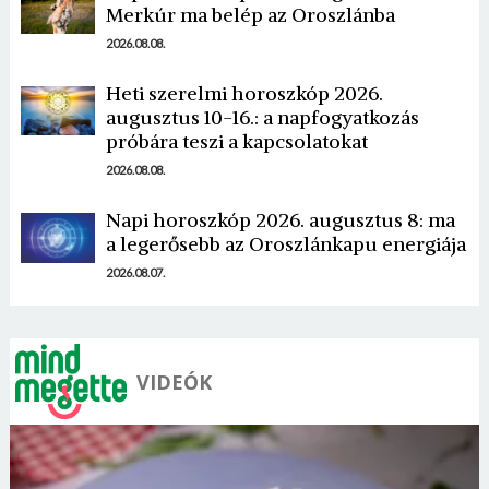
Merkúr ma belép az Oroszlánba
2026.08.08.
Heti szerelmi horoszkóp 2026.
augusztus 10-16.: a napfogyatkozás
Borsonline bejelentkezés
próbára teszi a kapcsolatokat
2026.08.08.
E-mail cím vagy felhasználónév
Napi horoszkóp 2026. augusztus 8: ma
a legerősebb az Oroszlánkapu energiája
Jelszó
2026.08.07.
Mégse
Bejelentkezés
VIDEÓK