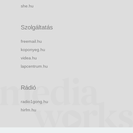
she.hu
Szolgáltatás
freemail.hu
koponyeg.hu
videa.hu
lapcentrum.hu
Rádió
radio1gong.hu
hirfm.hu