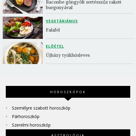
Baconbe göngyölt sertésszűz rakott 
burgonyával
VEGETÁRIÁNUS
Falafel
ELŐÉTEL
Újházy tyúkhúsleves
HOROSZKÓPOK
Személyre szabott horoszkóp
Párhoroszkóp
Szerelmi horoszkóp
ASZTROLÓGIA