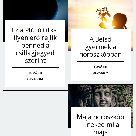
Ez a Plútó titka:
ilyen erő rejlik
A Belső
benned a
gyermek a
csillagjegyed
horoszkópban
szerint
TOVÁBB
OLVASOM
TOVÁBB
OLVASOM
Maja horoszkóp
– neked mi a
maja