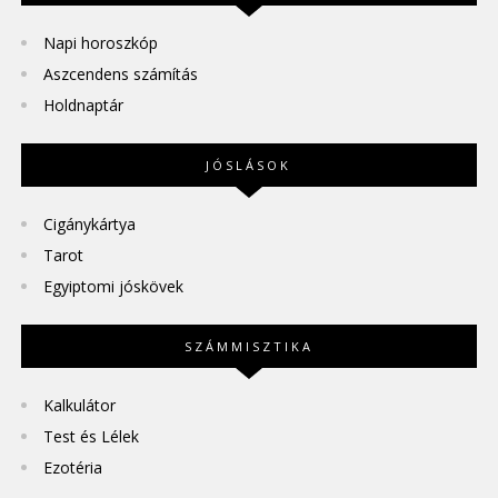
Napi horoszkóp
Aszcendens számítás
Holdnaptár
JÓSLÁSOK
Cigánykártya
Tarot
Egyiptomi jóskövek
SZÁMMISZTIKA
Kalkulátor
Test és Lélek
Ezotéria