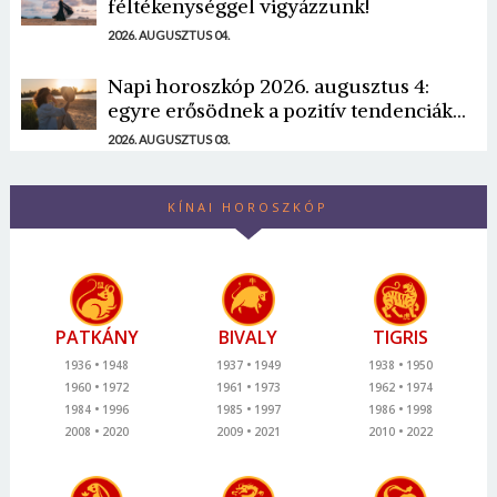
féltékenységgel vigyázzunk!
2026. AUGUSZTUS 04.
Napi horoszkóp 2026. augusztus 4:
egyre erősödnek a pozitív tendenciák...
2026. AUGUSZTUS 03.
KÍNAI HOROSZKÓP
PATKÁNY
BIVALY
TIGRIS
1936
1948
1937
1949
1938
1950
1960
1972
1961
1973
1962
1974
1984
1996
1985
1997
1986
1998
2008
2020
2009
2021
2010
2022