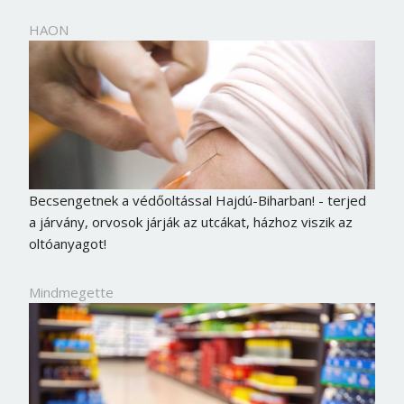
HAON
Becsengetnek a védőoltással Hajdú-Biharban! - terjed
a járvány, orvosok járják az utcákat, házhoz viszik az
oltóanyagot!
Mindmegette