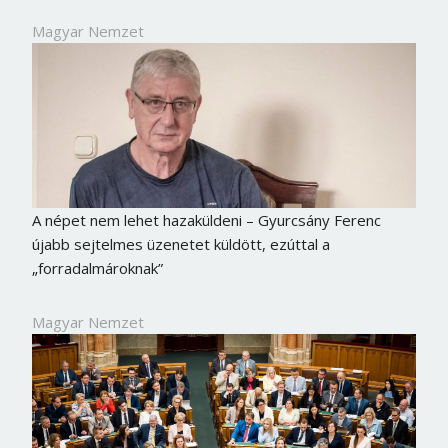
Magyar Nemzet
A népet nem lehet hazaküldeni – Gyurcsány Ferenc
újabb sejtelmes üzenetet küldött, ezúttal a
„forradalmároknak”
Magyar Nemzet