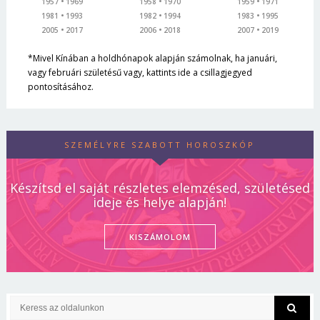
1957
1969
1958
1970
1959
1971
1981
1993
1982
1994
1983
1995
2005
2017
2006
2018
2007
2019
*Mivel Kínában a holdhónapok alapján számolnak, ha januári,
vagy februári születésű vagy, kattints ide a csillagjegyed
pontosításához.
SZEMÉLYRE SZABOTT HOROSZKÓP
Készítsd el saját részletes elemzésed, születésed
ideje és helye alapján!
KISZÁMOLOM