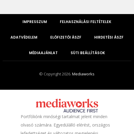
IMPRESSZUM
FELHASZNÁLÁSI FELTÉTELEK
ADATVÉDELEM
ELŐFIZETŐI ÁSZF
HIRDETÉSI ÁSZF
MÉDIAAJÁNLAT
SÜTI BEÁLLÍTÁSOK
© Copyright 2026.
Mediaworks
Portfóliónk minőségi tartalmat jelent minden
olvasó számára. Egyedülálló elérést, országos
lefedettséget és változatos megjelenési