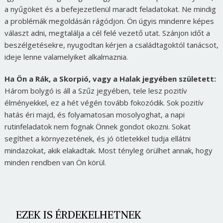
a nyűgöket és a befejezetlenül maradt feladatokat. Ne mindig
a problémák megoldásán rágódjon. Ön úgyis mindenre képes
választ adni, megtalálja a cél felé vezető utat. Szánjon időt a
beszélgetésekre, nyugodtan kérjen a családtagoktól tanácsot,
ideje lenne valamelyiket alkalmaznia.
Ha Ön a Rák, a Skorpió, vagy a Halak jegyében született:
Három bolygó is áll a Szűz jegyében, tele lesz pozitív
élményekkel, ez a hét végén tovább fokozódik. Sok pozitív
hatás éri majd, és folyamatosan mosolyoghat, a napi
rutinfeladatok nem fognak Önnek gondot okozni. Sokat
segíthet a környezetének, és jó ötletekkel tudja ellátni
mindazokat, akik elakadtak. Most tényleg örülhet annak, hogy
minden rendben van Ön körül.
EZEK IS ÉRDEKELHETNEK