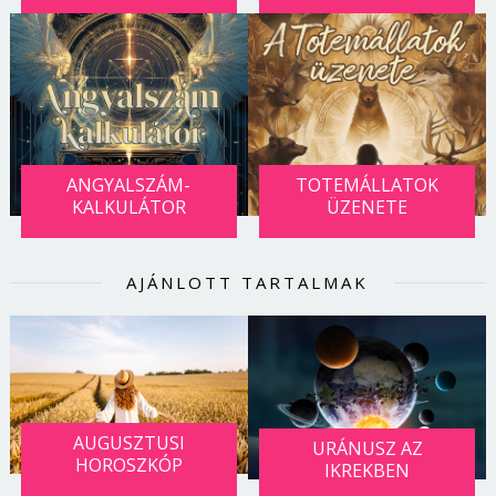
ANGYALSZÁM-
TOTEMÁLLATOK
KALKULÁTOR
ÜZENETE
AJÁNLOTT TARTALMAK
AUGUSZTUSI
URÁNUSZ AZ
HOROSZKÓP
IKREKBEN