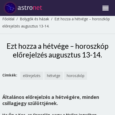
Főoldal
/
Bolygók és házak
/
Ezt hozza a hétvége – horoszkóp
előrejelzés augusztus 13-14.
Ezt hozza a hétvége – horoszkóp
előrejelzés augusztus 13-14.
Címkék:
előrejelzés
hétvége
horoszkóp
Általános előrejelzés a hétvégére, minden
csillagjegy szülöttjének.
Ha Ön a Kos, az Oroszlán, vagy a Nyilas jegyében