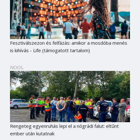
Fesztiválszezon és felfázás: amikor a mosdóba menés
is kihívás - Life (támogatott tartalom)
NOOL
Rengeteg egyenruhás lepi el a nógrádi falut: eltűnt
ember után kutatnak