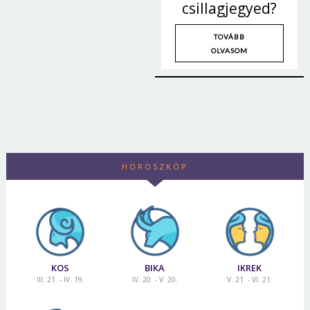
csillagjegyed?
TOVÁBB
OLVASOM
HOROSZKÓP
Borsonline bejelentkezés
KOS
BIKA
IKREK
E-mail cím vagy felhasználónév
III. 21. - IV. 19.
IV. 20. - V. 20.
V. 21. - VI. 21.