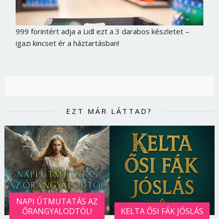
999 forintért adja a Lidl ezt a 3 darabos készletet –
igazi kincset ér a háztartásban!
EZT MÁR LÁTTAD?
NAPI ÚTMUTATÁS AZ
ŐRANGYALODTÓL!
KELTA ŐSI FÁK JÓSLÁS