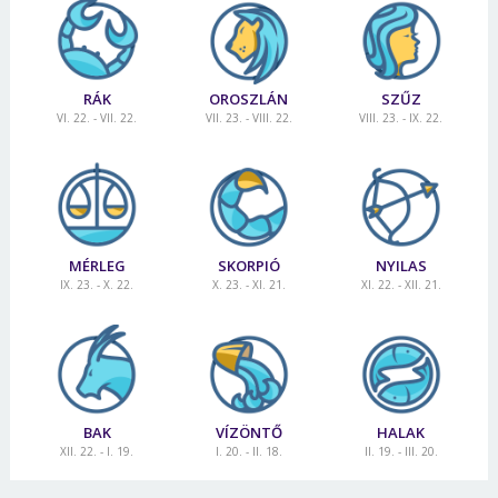
Jelszó
RÁK
OROSZLÁN
SZŰZ
Mégse
Bejelentkezés
VI. 22. - VII. 22.
VII. 23. - VIII. 22.
VIII. 23. - IX. 22.
MÉRLEG
SKORPIÓ
NYILAS
IX. 23. - X. 22.
X. 23. - XI. 21.
XI. 22. - XII. 21.
BAK
VÍZÖNTŐ
HALAK
XII. 22. - I. 19.
I. 20. - II. 18.
II. 19. - III. 20.