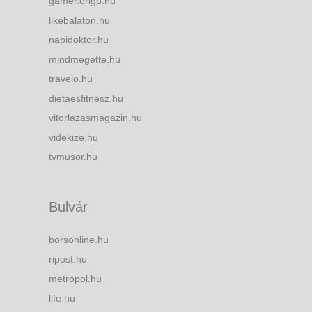
gamer.origo.hu
likebalaton.hu
napidoktor.hu
mindmegette.hu
travelo.hu
dietaesfitnesz.hu
vitorlazasmagazin.hu
videkize.hu
tvmusor.hu
Bulvár
borsonline.hu
ripost.hu
metropol.hu
life.hu