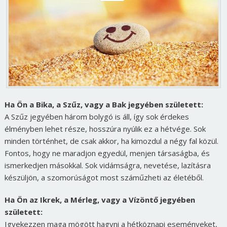
Ha Ön a Bika, a Szűz, vagy a Bak jegyében született:
A Szűz jegyében három bolygó is áll, így sok érdekes
élményben lehet része, hosszúra nyúlik ez a hétvége. Sok
minden történhet, de csak akkor, ha kimozdul a négy fal közül.
Fontos, hogy ne maradjon egyedül, menjen társaságba, és
ismerkedjen másokkal. Sok vidámságra, nevetése, lazításra
készüljön, a szomorúságot most száműzheti az életéből.
Ha Ön az Ikrek, a Mérleg, vagy a Vízöntő jegyében
született:
Igyekezzen maga mögött hagyni a hétköznapi eseményeket,