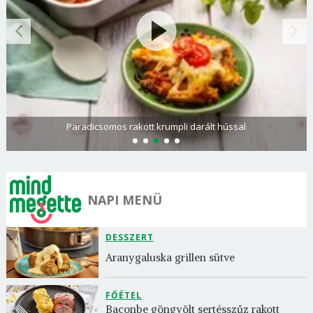
Paradicsomos rakott krumpli darált hússal
NAPI MENÜ
DESSZERT
Aranygaluska grillen sütve
FŐÉTEL
Baconbe göngyölt sertésszűz rakott 