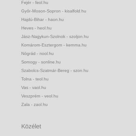
Fejér - feol.hu
Győr-Moson-Sopron - kisalfold.hu
Hajdú-Bihar - haon.hu
Heves - heol.hu
Jász-Nagykun-Szolnok - szoljon.hu
Komárom-Esztergom - kemma.hu
Nógrád - nool.hu
Somogy - sonline.hu
Szabolcs-Szatmár-Bereg - szon.hu
Tolna - teol.hu
Vas - vaol.hu
Veszprém - veol.hu
Zala - zaol.hu
Közélet