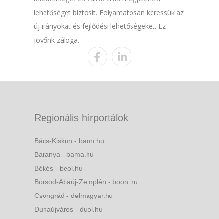
lehetőséget biztosít. Folyamatosan keressük az
új irányokat és fejlődési lehetőségeket. Ez
jövőnk záloga.
Regionális hírportálok
Bács-Kiskun - baon.hu
Baranya - bama.hu
Békés - beol.hu
Borsod-Abaúj-Zemplén - boon.hu
Csongrád - delmagyar.hu
Dunaújváros - duol.hu