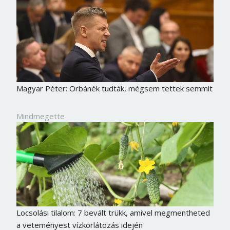
Magyar Péter: Orbánék tudták, mégsem tettek semmit
Mindmegette
Locsolási tilalom: 7 bevált trükk, amivel megmentheted
a veteményest vízkorlátozás idején