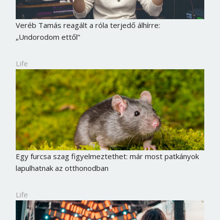
Veréb Tamás reagált a róla terjedő álhírre:
„Undorodom ettől”
Life
Egy furcsa szag figyelmeztethet: már most patkányok
lapulhatnak az otthonodban
Life