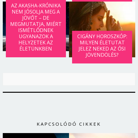
AZ AKASHA-KRÓNIKA
NEM JÓSOLJA MEG A
JÖVŐT – DE
MEGMUTATJA, MIÉRT
ISMÉTLŐDNEK
UGYANAZOK A
CIGÁNY HOROSZKÓP:
HELYZETEK AZ
MILYEN ÉLETUTAT
ÉLETÜNKBEN
JELEZ NEKED AZ ŐSI
JÖVENDÖLÉS?
KAPCSOLÓDÓ CIKKEK