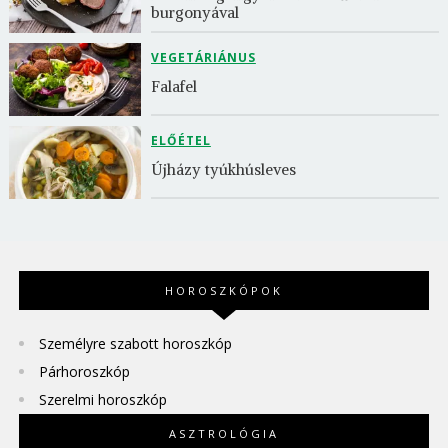
burgonyával
VEGETÁRIÁNUS
Falafel
ELŐÉTEL
Újházy tyúkhúsleves
HOROSZKÓPOK
Személyre szabott horoszkóp
Párhoroszkóp
Szerelmi horoszkóp
ASZTROLÓGIA