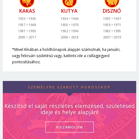
KAKAS
KUTYA
DISZNÓ
1933
1945
1934
1946
1935
1947
1957
1969
1958
1970
1959
1971
1981
1993
1982
1994
1983
1995
2005
2017
2006
2018
2007
2019
*Mivel Kínában a holdhónapok alapján számolnak, ha januári,
vagy februári születésű vagy, kattints ide a csillagjegyed
pontosításához.
SZEMÉLYRE SZABOTT HOROSZKÓP
Készítsd el saját részletes elemzésed, születésed
ideje és helye alapján!
KISZÁMOLOM