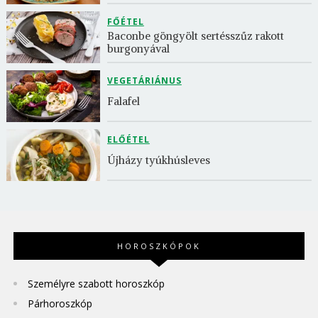
FŐÉTEL
Baconbe göngyölt sertésszűz rakott 
burgonyával
VEGETÁRIÁNUS
Falafel
ELŐÉTEL
Újházy tyúkhúsleves
HOROSZKÓPOK
Személyre szabott horoszkóp
Párhoroszkóp