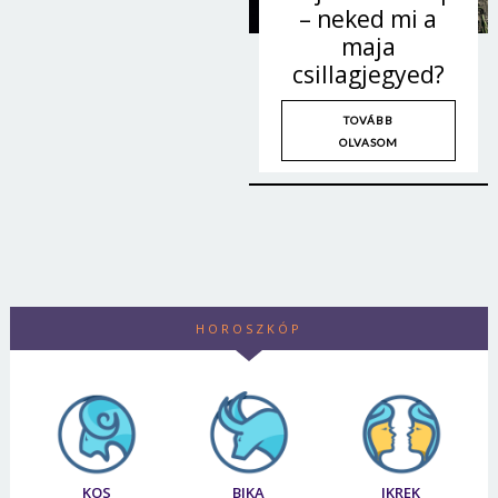
– neked mi a
maja
csillagjegyed?
TOVÁBB
OLVASOM
HOROSZKÓP
Borsonline bejelentkezés
E-mail cím vagy felhasználónév
KOS
BIKA
IKREK