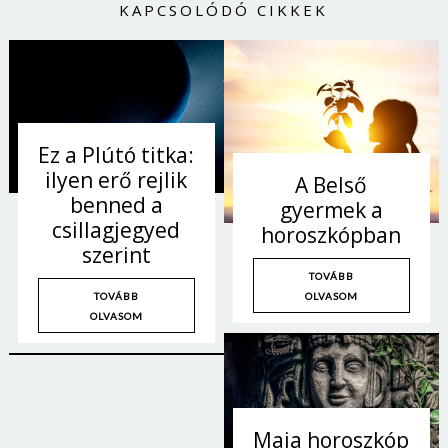
KAPCSOLÓDÓ CIKKEK
Ez a Plútó titka:
ilyen erő rejlik
A Belső
benned a
gyermek a
csillagjegyed
horoszkópban
szerint
TOVÁBB
OLVASOM
TOVÁBB
OLVASOM
Maja horoszkóp