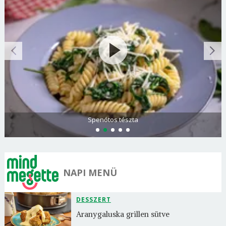
Olasz és görög paradicsomsaláta
NAPI MENÜ
DESSZERT
Aranygaluska grillen sütve