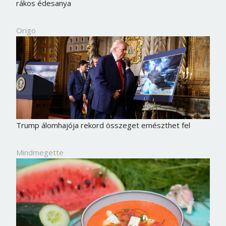
rákos édesanya
Origo
Trump álomhajója rekord összeget emészthet fel
Mindmegette