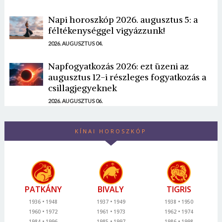
Napi horoszkóp 2026. augusztus 5: a
féltékenységgel vigyázzunk!
2026. AUGUSZTUS 04.
Napfogyatkozás 2026: ezt üzeni az
augusztus 12-i részleges fogyatkozás a
csillagjegyeknek
2026. AUGUSZTUS 06.
KÍNAI HOROSZKÓP
PATKÁNY
BIVALY
TIGRIS
1936
1948
1937
1949
1938
1950
1960
1972
1961
1973
1962
1974
1984
1996
1985
1997
1986
1998