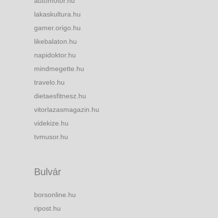
automotor.hu
lakaskultura.hu
gamer.origo.hu
likebalaton.hu
napidoktor.hu
mindmegette.hu
travelo.hu
dietaesfitnesz.hu
vitorlazasmagazin.hu
videkize.hu
tvmusor.hu
Bulvár
borsonline.hu
ripost.hu