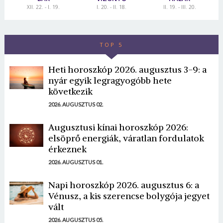
XII. 22. - I. 19.
I. 20. - II. 18.
II. 19. - III. 20.
TOP 5
Heti horoszkóp 2026. augusztus 3-9: a
nyár egyik legragyogóbb hete
következik
2026. AUGUSZTUS 02.
Augusztusi kínai horoszkóp 2026:
elsöprő energiák, váratlan fordulatok
érkeznek
2026. AUGUSZTUS 01.
Napi horoszkóp 2026. augusztus 6: a
Vénusz, a kis szerencse bolygója jegyet
vált
2026. AUGUSZTUS 05.