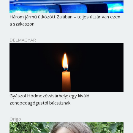
Három jármű ütközött Zalában – teljes útzár van ezen
a szakaszon
DELMAGYAR
Gyászol Hódmezővásárhely: egy kiváló
zenepedagógustól búcsúznak
Origo