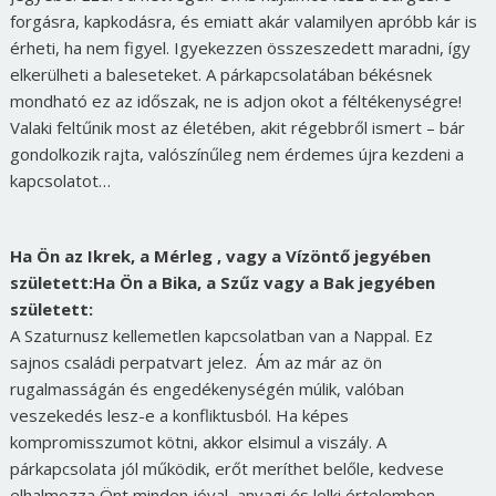
forgásra, kapkodásra, és emiatt akár valamilyen apróbb kár is
érheti, ha nem figyel. Igyekezzen összeszedett maradni, így
elkerülheti a baleseteket. A párkapcsolatában békésnek
mondható ez az időszak, ne is adjon okot a féltékenységre!
Valaki feltűnik most az életében, akit régebbről ismert – bár
gondolkozik rajta, valószínűleg nem érdemes újra kezdeni a
kapcsolatot…
Ha Ön az Ikrek, a Mérleg , vagy a Vízöntő jegyében
született:
Ha Ön a Bika, a Szűz vagy a Bak jegyében
született:
A Szaturnusz kellemetlen kapcsolatban van a Nappal. Ez
sajnos családi perpatvart jelez. Ám az már az ön
rugalmasságán és engedékenységén múlik, valóban
veszekedés lesz-e a konfliktusból. Ha képes
kompromisszumot kötni, akkor elsimul a viszály. A
párkapcsolata jól működik, erőt meríthet belőle, kedvese
elhalmozza Önt minden jóval, anyagi és lelki értelemben