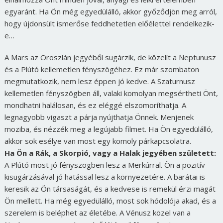
egyaránt. Ha Ön még egyedülálló, akkor győződjön meg arról,
hogy újdonsült ismerőse feddhetetlen előélettel rendelkezik-
e…
A Mars az Oroszlán jegyéből sugárzik, de közelít a Neptunusz
és a Plútó kellemetlen fényszögéhez. Ez már szombaton
megmutatkozik, nem lesz éppen jó kedve. A Szaturnusz
kellemetlen fényszögben áll, valaki komolyan megsértheti Önt,
mondhatni halálosan, és ez eléggé elszomoríthatja. A
legnagyobb vigaszt a párja nyújthatja Önnek. Menjenek
moziba, és nézzék meg a legújabb filmet. Ha Ön egyedülálló,
akkor sok esélye van most egy komoly párkapcsolatra.
Ha Ön a Rák, a Skorpió, vagy a Halak jegyében született:
A Plútó most jó fényszögben lesz a Merkúrral. Ön a pozitív
kisugárzásával jó hatással lesz a környezetére. A barátai is
keresik az Ön társaságát, és a kedvese is remekül érzi magát
Ön mellett. Ha még egyedülálló, most sok hódolója akad, és a
szerelem is beléphet az életébe. A Vénusz közel van a