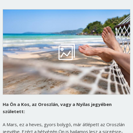
Ha Ön a Kos, az Oroszlán, vagy a Nyilas jegyében
született:
A Mars, ez a heves, gyors bolygó, már átlépett az Oroszlán
jegyébe. Ezért a hétvégén Ön is hajlamos lesz a sürgésre-