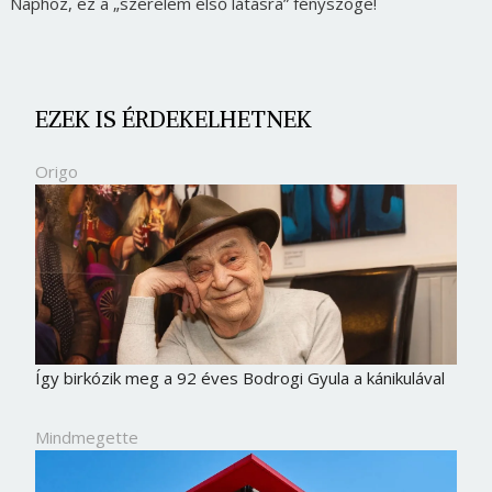
Naphoz, ez a „szerelem első látásra” fényszöge!
EZEK IS ÉRDEKELHETNEK
Origo
Így birkózik meg a 92 éves Bodrogi Gyula a kánikulával
Mindmegette