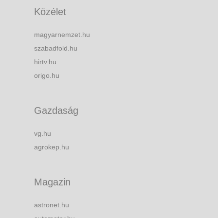
Közélet
magyarnemzet.hu
szabadfold.hu
hirtv.hu
origo.hu
Gazdaság
vg.hu
agrokep.hu
Magazin
astronet.hu