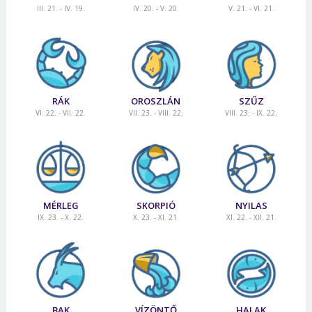
III. 21. - IV. 19.
IV. 20. - V. 20.
V. 21. - VI. 21.
Jelszó
Mégse
Bejelentkezés
RÁK
OROSZLÁN
SZŰZ
VI. 22. - VII. 22.
VII. 23. - VIII. 22.
VIII. 23. - IX. 22.
MÉRLEG
SKORPIÓ
NYILAS
IX. 23. - X. 22.
X. 23. - XI. 21.
XI. 22. - XII. 21.
BAK
VÍZÖNTŐ
HALAK