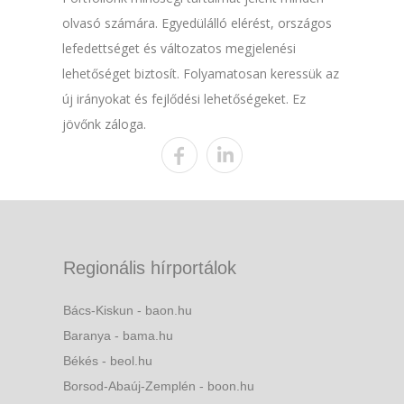
olvasó számára. Egyedülálló elérést, országos
lefedettséget és változatos megjelenési
lehetőséget biztosít. Folyamatosan keressük az
új irányokat és fejlődési lehetőségeket. Ez
jövőnk záloga.
Regionális hírportálok
Bács-Kiskun - baon.hu
Baranya - bama.hu
Békés - beol.hu
Borsod-Abaúj-Zemplén - boon.hu