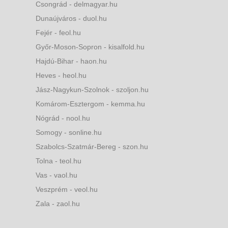
Csongrád - delmagyar.hu
Dunaújváros - duol.hu
Fejér - feol.hu
Győr-Moson-Sopron - kisalfold.hu
Hajdú-Bihar - haon.hu
Heves - heol.hu
Jász-Nagykun-Szolnok - szoljon.hu
Komárom-Esztergom - kemma.hu
Nógrád - nool.hu
Somogy - sonline.hu
Szabolcs-Szatmár-Bereg - szon.hu
Tolna - teol.hu
Vas - vaol.hu
Veszprém - veol.hu
Zala - zaol.hu