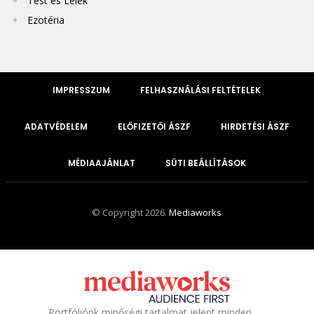
Test és Lélek
Ezotéria
IMPRESSZUM
FELHASZNÁLÁSI FELTÉTELEK
ADATVÉDELEM
ELŐFIZETŐI ÁSZF
HIRDETÉSI ÁSZF
MÉDIAAJÁNLAT
SÜTI BEÁLLÍTÁSOK
© Copyright 2026.
Mediaworks
Portfóliónk minőségi tartalmat jelent minden