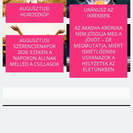
AUGUSZTUSI
URÁNUSZ AZ
HOROSZKÓP
IKREKBEN
AZ AKASHA-KRÓNIKA
NEM JÓSOLJA MEG A
JÖVŐT – DE
AUGUSZTUSI
MEGMUTATJA, MIÉRT
SZERENCSENAPOK
ISMÉTLŐDNEK
2026: EZEKEN A
UGYANAZOK A
NAPOKON ÁLLNAK
HELYZETEK AZ
MELLÉD A CSILLAGOK
ÉLETÜNKBEN