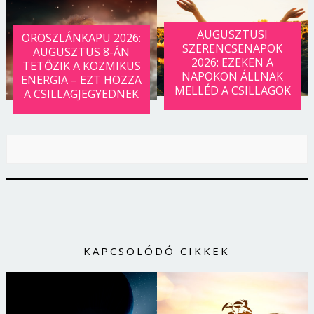
AUGUSZTUSI
OROSZLÁNKAPU 2026:
SZERENCSENAPOK
AUGUSZTUS 8-ÁN
2026: EZEKEN A
TETŐZIK A KOZMIKUS
NAPOKON ÁLLNAK
ENERGIA – EZT HOZZA
MELLÉD A CSILLAGOK
A CSILLAGJEGYEDNEK
KAPCSOLÓDÓ CIKKEK