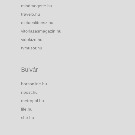
mindmegette.hu
travelo.hu
dietaesfitnesz.hu
vitorlazasmagazin.hu
videkize.hu
tvmusor.hu
Bulvár
borsonline.hu
ripost.hu
metropol.hu
life.hu
she.hu