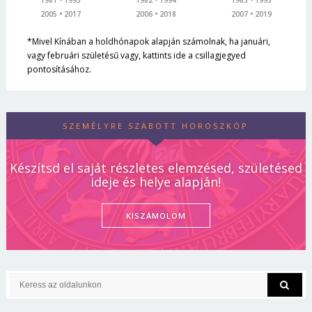
1981
1993
1982
1994
1983
1995
2005
2017
2006
2018
2007
2019
*Mivel Kínában a holdhónapok alapján számolnak, ha januári,
vagy februári születésű vagy, kattints ide a csillagjegyed
pontosításához.
SZEMÉLYRE SZABOTT HOROSZKÓP
Készítsd el saját részletes elemzésed, születésed
ideje és helye alapján!
KISZÁMOLOM