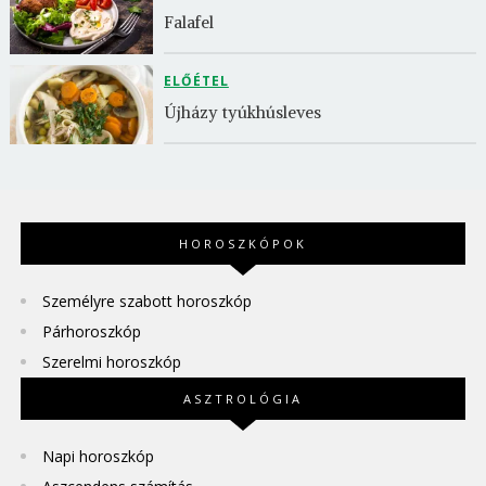
Falafel
ELŐÉTEL
Újházy tyúkhúsleves
HOROSZKÓPOK
Személyre szabott horoszkóp
Párhoroszkóp
Szerelmi horoszkóp
ASZTROLÓGIA
Napi horoszkóp