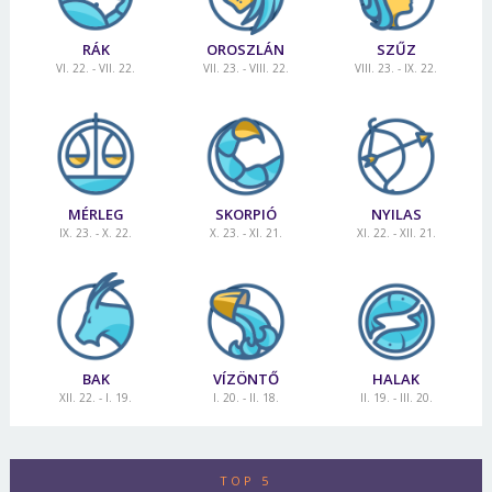
Jelszó
RÁK
OROSZLÁN
SZŰZ
VI. 22. - VII. 22.
VII. 23. - VIII. 22.
VIII. 23. - IX. 22.
Mégse
Bejelentkezés
MÉRLEG
SKORPIÓ
NYILAS
IX. 23. - X. 22.
X. 23. - XI. 21.
XI. 22. - XII. 21.
BAK
VÍZÖNTŐ
HALAK
XII. 22. - I. 19.
I. 20. - II. 18.
II. 19. - III. 20.
TOP 5