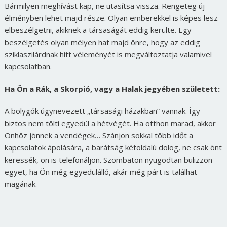
Bármilyen meghívást kap, ne utasítsa vissza. Rengeteg új
élményben lehet majd része. Olyan emberekkel is képes lesz
elbeszélgetni, akiknek a társaságát eddig kerülte. Egy
beszélgetés olyan mélyen hat majd önre, hogy az eddig
sziklaszilárdnak hitt véleményét is megváltoztatja valamivel
kapcsolatban.
Ha Ön a Rák, a Skorpió, vagy a Halak jegyében született:
A bolygók úgynevezett „társasági házakban” vannak. Így
biztos nem tölti egyedül a hétvégét. Ha otthon marad, akkor
Önhöz jönnek a vendégek… Szánjon sokkal több időt a
kapcsolatok ápolására, a barátság kétoldalú dolog, ne csak önt
keressék, ön is telefonáljon. Szombaton nyugodtan bulizzon
egyet, ha Ön még egyedülálló, akár még párt is találhat
magának.