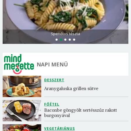
Görögdinnye-limonádé
NAPI MENÜ
DESSZERT
Aranygaluska grillen sütve
FŐÉTEL
Baconbe göngyölt sertésszűz rakott 
burgonyával
VEGETÁRIÁNUS