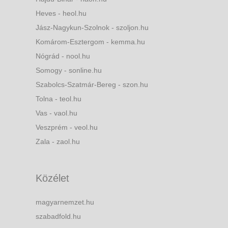
Heves - heol.hu
Jász-Nagykun-Szolnok - szoljon.hu
Komárom-Esztergom - kemma.hu
Nógrád - nool.hu
Somogy - sonline.hu
Szabolcs-Szatmár-Bereg - szon.hu
Tolna - teol.hu
Vas - vaol.hu
Veszprém - veol.hu
Zala - zaol.hu
Közélet
magyarnemzet.hu
szabadfold.hu