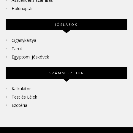
Aszcendens számítás
Holdnaptár
JÓSLÁSOK
Cigánykártya
Tarot
Egyiptomi jóskövek
SZÁMMISZTIKA
Kalkulátor
Test és Lélek
Ezotéria