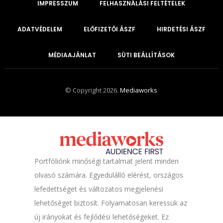
IMPRESSZUM
FELHASZNÁLÁSI FELTÉTELEK
ADATVÉDELEM
ELŐFIZETŐI ÁSZF
HIRDETÉSI ÁSZF
MÉDIAAJÁNLAT
SÜTI BEÁLLÍTÁSOK
© Copyright 2026.
Mediaworks
Portfóliónk minőségi tartalmat jelent minden
olvasó számára. Egyedülálló elérést, országos
lefedettséget és változatos megjelenési
lehetőséget biztosít. Folyamatosan keressük az
új irányokat és fejlődési lehetőségeket. Ez