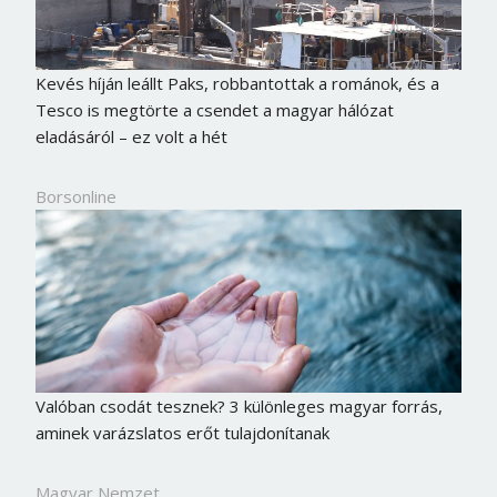
Kevés híján leállt Paks, robbantottak a románok, és a
Tesco is megtörte a csendet a magyar hálózat
eladásáról – ez volt a hét
Borsonline
Valóban csodát tesznek? 3 különleges magyar forrás,
aminek varázslatos erőt tulajdonítanak
Magyar Nemzet