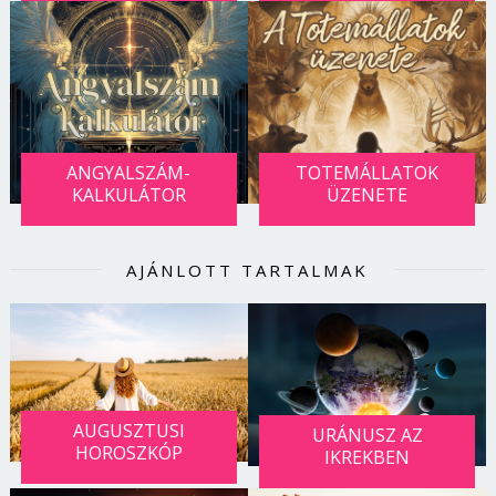
ANGYALSZÁM-
TOTEMÁLLATOK
KALKULÁTOR
ÜZENETE
AJÁNLOTT TARTALMAK
AUGUSZTUSI
URÁNUSZ AZ
HOROSZKÓP
IKREKBEN