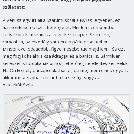
született:
A Vénusz együtt áll a Szaturnusszal a Nyilas jegyében, ez
harmonikussá teszi a hétvégéjét. Minden szempontból
kedvezőnek látszanak a következő napok. Szerelem,
romantika, szenvedély vár önre a párkapcsolatában.
Mindenkivel odaadóbb, figyelmesebb tud majd lenni, és ezt
meg fogják hálálni a családtagjai és a barátai is. Bármilyen
kéréssel is forduljanak önhöz, lehetőleg ne ellenkezzen velük.
Ha Ön komoly párkapcsolatban él, de még nem élnek együtt,
akkor most szóba kerülhet a házasság, vagy az
összeköltözés.