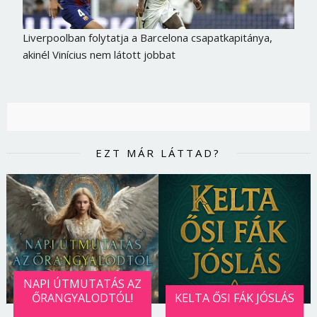
Liverpoolban folytatja a Barcelona csapatkapitánya,
akinél Vinícius nem látott jobbat
EZT MÁR LÁTTAD?
NAPI ÚTMUTATÁS AZ
ŐRANGYALODTÓL!
KELTA ŐSI FÁK JÓSLÁS