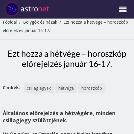
Főoldal
/
Bolygók és házak
/
Ezt hozza a hétvége – horoszkóp
előrejelzés január 16-17.
Ezt hozza a hétvége – horoszkóp
előrejelzés január 16-17.
Címkék:
csillagjegyek
hétvége
horoszkóp
Általános előrejelzés a hétvégére, minden
csillagjegy szülöttjének.
Ha Ön a Kos, az Oroszlán, vagy a Nyilas jegyében