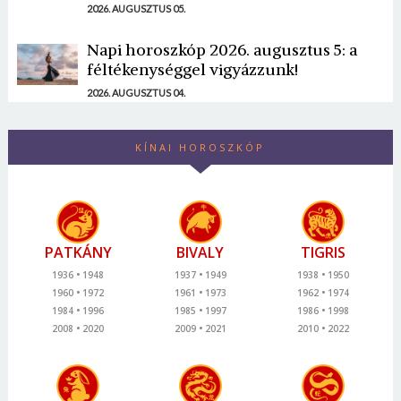
2026. AUGUSZTUS 05.
Napi horoszkóp 2026. augusztus 5: a
féltékenységgel vigyázzunk!
2026. AUGUSZTUS 04.
KÍNAI HOROSZKÓP
PATKÁNY
BIVALY
TIGRIS
1936
1948
1937
1949
1938
1950
1960
1972
1961
1973
1962
1974
1984
1996
1985
1997
1986
1998
2008
2020
2009
2021
2010
2022