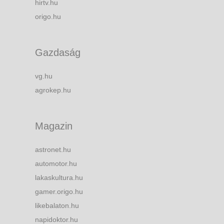
hirtv.hu
origo.hu
Gazdaság
vg.hu
agrokep.hu
Magazin
astronet.hu
automotor.hu
lakaskultura.hu
gamer.origo.hu
likebalaton.hu
napidoktor.hu