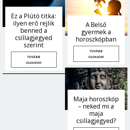
Ez a Plútó titka:
ilyen erő rejlik
A Belső
benned a
gyermek a
csillagjegyed
horoszkópban
szerint
TOVÁBB
OLVASOM
TOVÁBB
OLVASOM
Maja horoszkóp
– neked mi a
maja
csillagjegyed?