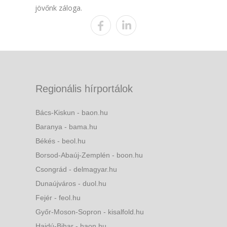
jövőnk záloga.
Regionális hírportálok
Bács-Kiskun - baon.hu
Baranya - bama.hu
Békés - beol.hu
Borsod-Abaúj-Zemplén - boon.hu
Csongrád - delmagyar.hu
Dunaújváros - duol.hu
Fejér - feol.hu
Győr-Moson-Sopron - kisalfold.hu
Hajdú-Bihar - haon.hu