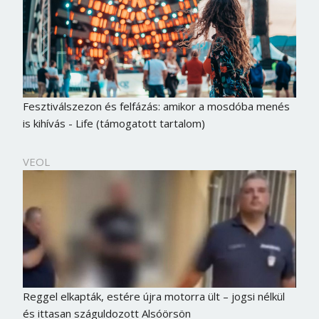
Fesztiválszezon és felfázás: amikor a mosdóba menés
is kihívás - Life (támogatott tartalom)
VEOL
Reggel elkapták, estére újra motorra ült – jogsi nélkül
és ittasan száguldozott Alsóörsön