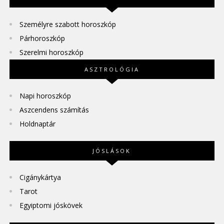
Személyre szabott horoszkóp
Párhoroszkóp
Szerelmi horoszkóp
ASZTROLÓGIA
Napi horoszkóp
Aszcendens számítás
Holdnaptár
JÓSLÁSOK
Cigánykártya
Tarot
Egyiptomi jóskövek