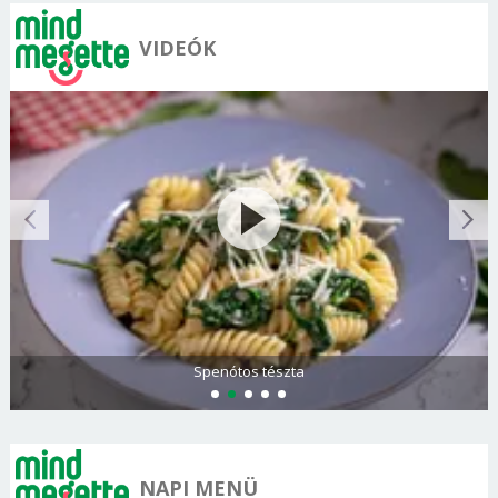
VIDEÓK
Olasz és görög paradicsomsaláta
NAPI MENÜ