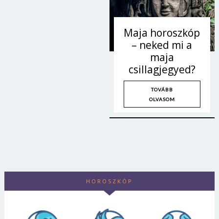
Maja horoszkóp
– neked mi a
maja
csillagjegyed?
TOVÁBB
OLVASOM
Borsonline bejelentkezés
HOROSZKÓP
E-mail cím vagy felhasználónév