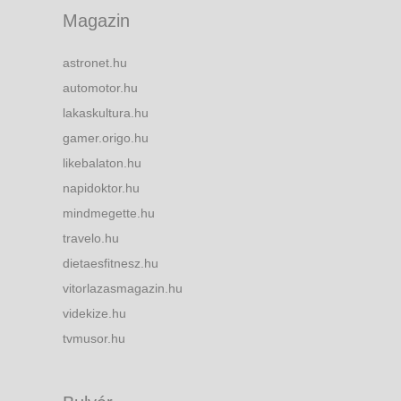
Magazin
astronet.hu
automotor.hu
lakaskultura.hu
gamer.origo.hu
likebalaton.hu
napidoktor.hu
mindmegette.hu
travelo.hu
dietaesfitnesz.hu
vitorlazasmagazin.hu
videkize.hu
tvmusor.hu