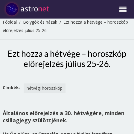
Főoldal
/
Bolygók és házak
/
Ezt hozza a hétvége – horoszkóp
előrejelzés július 25-26.
Ezt hozza a hétvége – horoszkóp
előrejelzés július 25-26.
Címkék:
hétvégi horoszkóp
Általános előrejelzés a 30. hétvégére, minden
csillagjegy szülöttjének.
Ha Ön a Kos, az Oroszlán, vagy a Nyilas jegyében