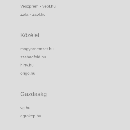
Veszprém - veol.hu
Zala - zaol.hu
Közélet
magyarnemzet.hu
szabadfold.hu
hirtv.hu
origo.hu
Gazdaság
vg.hu
agrokep.hu