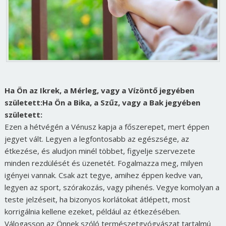
Ha Ön az Ikrek, a Mérleg, vagy a Vízöntő jegyében
született:
Ha Ön a Bika, a Szűz, vagy a Bak jegyében
született:
Ezen a hétvégén a Vénusz kapja a főszerepet, mert éppen
jegyet vált. Legyen a legfontosabb az egészsége, az
étkezése, és aludjon minél többet, figyelje szervezete
minden rezdülését és üzenetét. Fogalmazza meg, milyen
igényei vannak. Csak azt tegye, amihez éppen kedve van,
legyen az sport, szórakozás, vagy pihenés. Vegye komolyan a
teste jelzéseit, ha bizonyos korlátokat átlépett, most
korrigálnia kellene ezeket, például az étkezésében.
Válogasson az Önnek szóló természetgyógyászat tartalmú