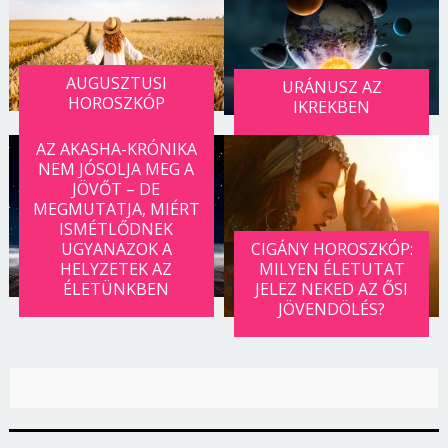
AUGUSZTUSI
URÁNUSZ AZ
HOROSZKÓP
IKREKBEN
AZ AKASHA-KRÓNIKA
NEM JÓSOLJA MEG A
JÖVŐT – DE
MEGMUTATJA, MIÉRT
ISMÉTLŐDNEK
UGYANAZOK A
CIGÁNY HOROSZKÓP:
HELYZETEK AZ
MILYEN ÉLETUTAT
ÉLETÜNKBEN
JELEZ NEKED AZ ŐSI
JÖVENDÖLÉS?