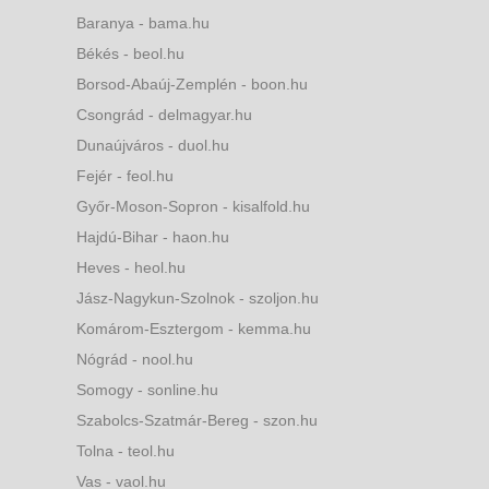
Baranya - bama.hu
Békés - beol.hu
Borsod-Abaúj-Zemplén - boon.hu
Csongrád - delmagyar.hu
Dunaújváros - duol.hu
Fejér - feol.hu
Győr-Moson-Sopron - kisalfold.hu
Hajdú-Bihar - haon.hu
Heves - heol.hu
Jász-Nagykun-Szolnok - szoljon.hu
Komárom-Esztergom - kemma.hu
Nógrád - nool.hu
Somogy - sonline.hu
Szabolcs-Szatmár-Bereg - szon.hu
Tolna - teol.hu
Vas - vaol.hu