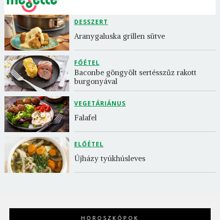
DESSZERT
Aranygaluska grillen sütve
FŐÉTEL
Baconbe göngyölt sertésszűz rakott 
burgonyával
VEGETÁRIÁNUS
Falafel
ELŐÉTEL
Újházy tyúkhúsleves
HOROSZKÓPOK