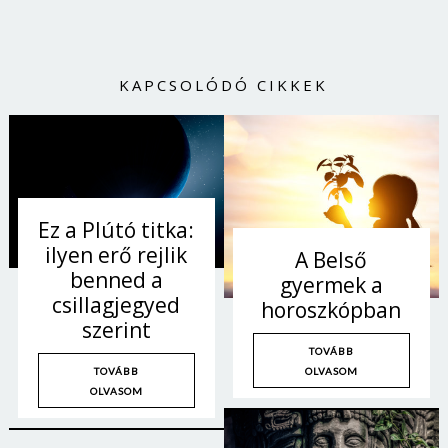
KAPCSOLÓDÓ CIKKEK
Ez a Plútó titka:
ilyen erő rejlik
A Belső
benned a
gyermek a
csillagjegyed
horoszkópban
szerint
TOVÁBB
OLVASOM
TOVÁBB
OLVASOM