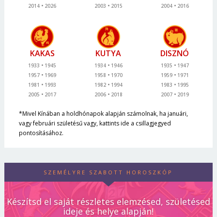
2014
2026
2003
2015
2004
2016
KAKAS
KUTYA
DISZNÓ
1933
1945
1934
1946
1935
1947
1957
1969
1958
1970
1959
1971
1981
1993
1982
1994
1983
1995
2005
2017
2006
2018
2007
2019
*Mivel Kínában a holdhónapok alapján számolnak, ha januári,
vagy februári születésű vagy, kattints ide a csillagjegyed
pontosításához.
SZEMÉLYRE SZABOTT HOROSZKÓP
Készítsd el saját részletes elemzésed, születésed
ideje és helye alapján!