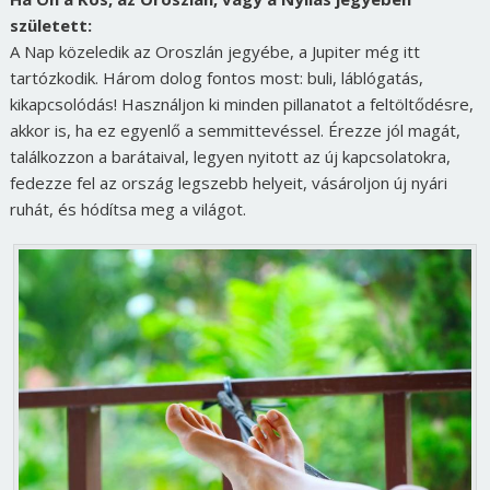
született:
A Nap közeledik az Oroszlán jegyébe, a Jupiter még itt
tartózkodik. Három dolog fontos most: buli, láblógatás,
kikapcsolódás! Használjon ki minden pillanatot a feltöltődésre,
akkor is, ha ez egyenlő a semmittevéssel. Érezze jól magát,
találkozzon a barátaival, legyen nyitott az új kapcsolatokra,
fedezze fel az ország legszebb helyeit, vásároljon új nyári
ruhát, és hódítsa meg a világot.