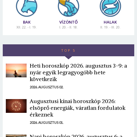
BAK
VÍZÖNTŐ
HALAK
XII. 22. - I. 19.
I. 20. - II. 18.
II. 19. - III. 20.
TOP 5
Heti horoszkóp 2026. augusztus 3-9: a
nyár egyik legragyogóbb hete
következik
2026. AUGUSZTUS 02.
Augusztusi kínai horoszkóp 2026:
elsöprő energiák, váratlan fordulatok
érkeznek
2026. AUGUSZTUS 01.
Napi horoszkóp 2026. augusztus 6: a