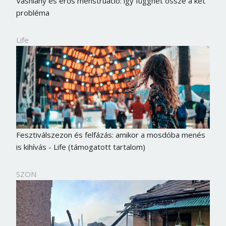
Vashiány és erős menstruáció: így függhet össze a két
probléma
Life
Fesztiválszezon és felfázás: amikor a mosdóba menés
is kihívás - Life (támogatott tartalom)
SZON