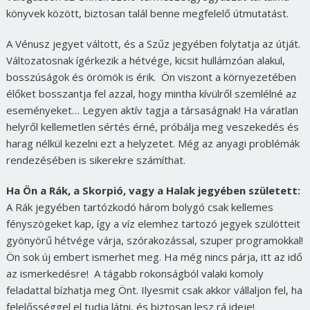
könyvek között, biztosan talál benne megfelelő útmutatást.
A Vénusz jegyet váltott, és a Szűz jegyében folytatja az útját.
Változatosnak ígérkezik a hétvége, kicsit hullámzóan alakul,
bosszúságok és örömök is érik. Ön viszont a környezetében
élőket bosszantja fel azzal, hogy mintha kívülről szemlélné az
eseményeket… Legyen aktív tagja a társaságnak! Ha váratlan
helyről kellemetlen sértés érné, próbálja meg veszekedés és
harag nélkül kezelni ezt a helyzetet. Még az anyagi problémák
rendezésében is sikerekre számíthat.
Ha Ön a Rák, a Skorpió, vagy a Halak jegyében született:
A Rák jegyében tartózkodó három bolygó csak kellemes
fényszögeket kap, így a víz elemhez tartozó jegyek szülötteit
gyönyörű hétvége várja, szórakozással, szuper programokkal!
Ön sok új embert ismerhet meg. Ha még nincs párja, itt az idő
az ismerkedésre! A tágabb rokonságból valaki komoly
feladattal bízhatja meg Önt. Ilyesmit csak akkor vállaljon fel, ha
felelősséggel el tudja látni, és biztosan lesz rá ideje!