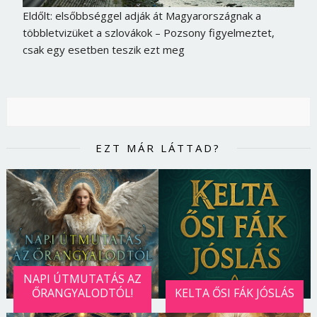
Eldőlt: elsőbbséggel adják át Magyarországnak a
többletvizüket a szlovákok – Pozsony figyelmeztet,
csak egy esetben teszik ezt meg
EZT MÁR LÁTTAD?
NAPI ÚTMUTATÁS AZ
ŐRANGYALODTÓL!
KELTA ŐSI FÁK JÓSLÁS