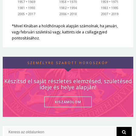
1957
1969
1958
1970
1959
1971
1981
1993
1982
1994
1983
1995
2005
2017
2006
2018
2007
2019
*Mivel Kínában a holdhónapok alapján számolnak, ha januári,
vagy februári születésű vagy, kattints ide a csillagjegyed
pontosításához.
SZEMÉLYRE SZABOTT HOROSZKÓP
Készítsd el saját részletes elemzésed, születésed
ideje és helye alapján!
KISZÁMOLOM