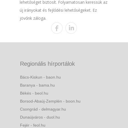
lehetőséget biztosít. Folyamatosan keressük az
új irányokat és fejlődési lehetőségeket. Ez
jövőnk záloga.
Regionális hírportálok
Bács-Kiskun - baon.hu
Baranya - bama.hu
Békés - beol.hu
Borsod-Abaúj-Zemplén - boon.hu
Csongrád - delmagyar.hu
Dunaújváros - duol.hu
Fejér - feol.hu