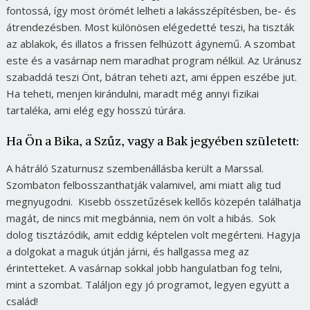
fontossá, így most örömét lelheti a lakásszépítésben, be- és
átrendezésben. Most különösen elégedetté teszi, ha tiszták
az ablakok, és illatos a frissen felhúzott ágynemű. A szombat
este és a vasárnap nem maradhat program nélkül. Az Uránusz
szabaddá teszi Önt, bátran teheti azt, ami éppen eszébe jut.
Ha teheti, menjen kirándulni, maradt még annyi fizikai
tartaléka, ami elég egy hosszú túrára.
Ha Ön a Bika, a Szűz, vagy a Bak jegyében született:
A hátráló Szaturnusz szembenállásba került a Marssal.
Szombaton felbosszanthatják valamivel, ami miatt alig tud
megnyugodni. Kisebb összetűzések kellős közepén találhatja
magát, de nincs mit megbánnia, nem ön volt a hibás. Sok
dolog tisztázódik, amit eddig képtelen volt megérteni. Hagyja
a dolgokat a maguk útján járni, és hallgassa meg az
érintetteket. A vasárnap sokkal jobb hangulatban fog telni,
mint a szombat. Találjon egy jó programot, legyen együtt a
család!