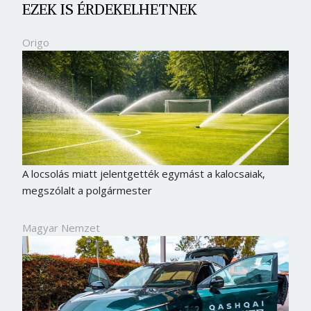
EZEK IS ÉRDEKELHETNEK
Origo
A locsolás miatt jelentgették egymást a kalocsaiak,
megszólalt a polgármester
Magyar Nemzet