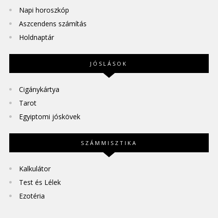
Napi horoszkóp
Aszcendens számítás
Holdnaptár
JÓSLÁSOK
Cigánykártya
Tarot
Egyiptomi jóskövek
SZÁMMISZTIKA
Kalkulátor
Test és Lélek
Ezotéria