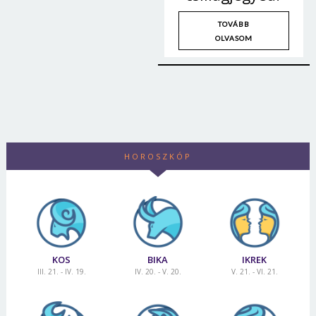
Jelszó
TOVÁBB
OLVASOM
Mégse
Bejelentkezés
HOROSZKÓP
KOS
BIKA
IKREK
III. 21. - IV. 19.
IV. 20. - V. 20.
V. 21. - VI. 21.