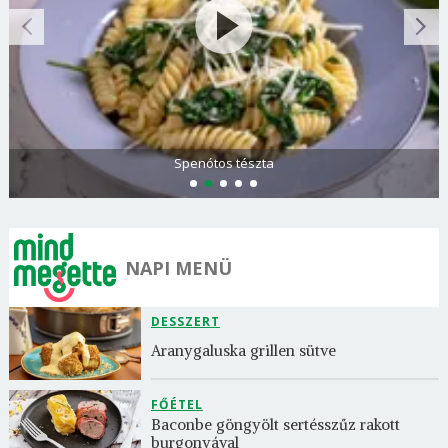
Olasz és görög paradicsomsaláta
NAPI MENÜ
DESSZERT
Aranygaluska grillen sütve
FŐÉTEL
Baconbe göngyölt sertésszűz rakott 
burgonyával