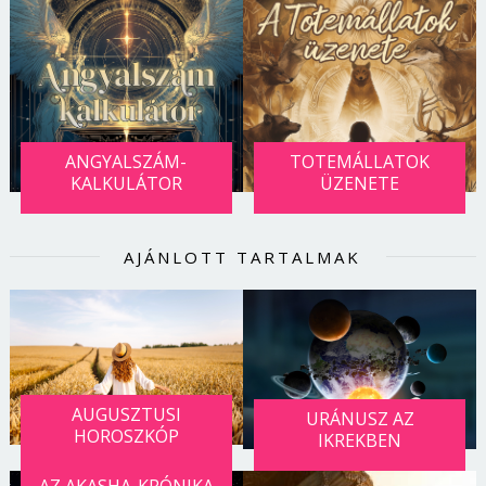
ANGYALSZÁM-
TOTEMÁLLATOK
KALKULÁTOR
ÜZENETE
AJÁNLOTT TARTALMAK
AUGUSZTUSI
URÁNUSZ AZ
HOROSZKÓP
IKREKBEN
AZ AKASHA-KRÓNIKA