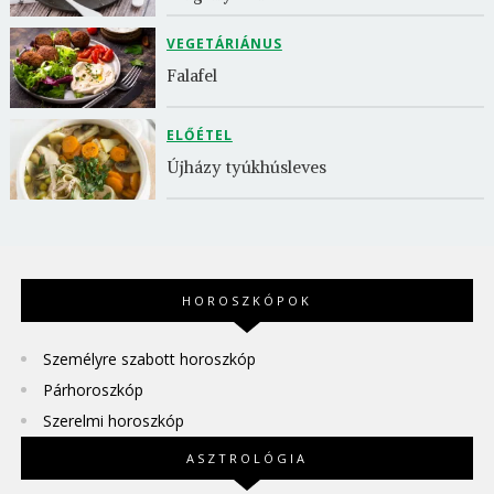
VEGETÁRIÁNUS
Falafel
ELŐÉTEL
Újházy tyúkhúsleves
HOROSZKÓPOK
Személyre szabott horoszkóp
Párhoroszkóp
Szerelmi horoszkóp
ASZTROLÓGIA