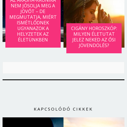
NEM JÓSOLJA MEG A
JÖVŐT – DE
MEGMUTATJA, MIÉRT
ISMÉTLŐDNEK
UGYANAZOK A
CIGÁNY HOROSZKÓP:
HELYZETEK AZ
MILYEN ÉLETUTAT
ÉLETÜNKBEN
JELEZ NEKED AZ ŐSI
JÖVENDÖLÉS?
KAPCSOLÓDÓ CIKKEK