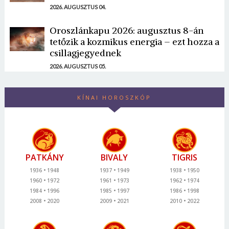
2026. AUGUSZTUS 04.
Oroszlánkapu 2026: augusztus 8-án
tetőzik a kozmikus energia – ezt hozza a
csillagjegyednek
2026. AUGUSZTUS 05.
KÍNAI HOROSZKÓP
PATKÁNY
BIVALY
TIGRIS
1936
1948
1937
1949
1938
1950
1960
1972
1961
1973
1962
1974
1984
1996
1985
1997
1986
1998
2008
2020
2009
2021
2010
2022