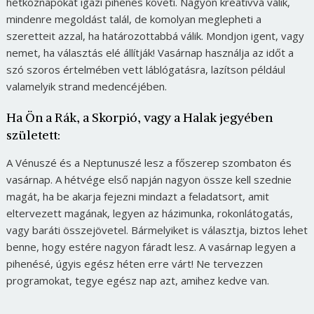
hétköznapokat igazi pihenés követi. Nagyon kreatívvá válik,
mindenre megoldást talál, de komolyan meglepheti a
szeretteit azzal, ha határozottabbá válik. Mondjon igent, vagy
nemet, ha választás elé állítják! Vasárnap használja az időt a
szó szoros értelmében vett láblógatásra, lazítson például
valamelyik strand medencéjében.
Ha Ön a Rák, a Skorpió, vagy a Halak jegyében
született:
A Vénuszé és a Neptunuszé lesz a főszerep szombaton és
vasárnap. A hétvége első napján nagyon össze kell szednie
magát, ha be akarja fejezni mindazt a feladatsort, amit
eltervezett magának, legyen az házimunka, rokonlátogatás,
vagy baráti összejövetel. Bármelyiket is választja, biztos lehet
benne, hogy estére nagyon fáradt lesz. A vasárnap legyen a
pihenésé, úgyis egész héten erre várt! Ne tervezzen
programokat, tegye egész nap azt, amihez kedve van.