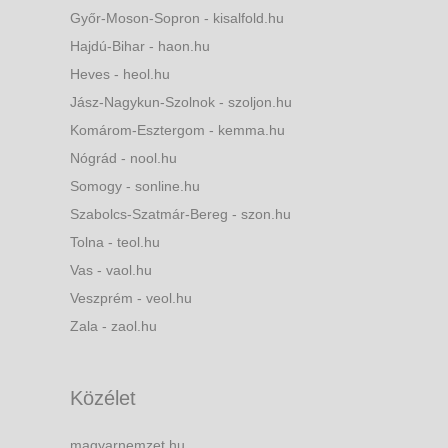
Győr-Moson-Sopron - kisalfold.hu
Hajdú-Bihar - haon.hu
Heves - heol.hu
Jász-Nagykun-Szolnok - szoljon.hu
Komárom-Esztergom - kemma.hu
Nógrád - nool.hu
Somogy - sonline.hu
Szabolcs-Szatmár-Bereg - szon.hu
Tolna - teol.hu
Vas - vaol.hu
Veszprém - veol.hu
Zala - zaol.hu
Közélet
magyarnemzet.hu