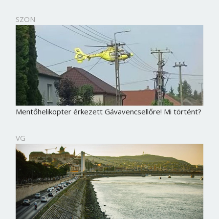
SZON
Mentőhelikopter érkezett Gávavencsellőre! Mi történt?
VG