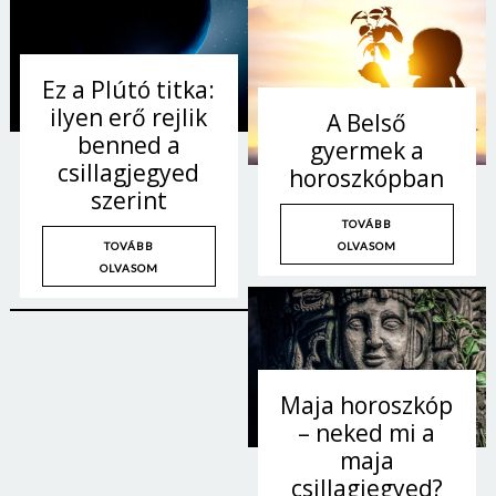
Ez a Plútó titka:
ilyen erő rejlik
A Belső
benned a
gyermek a
csillagjegyed
horoszkópban
szerint
TOVÁBB
OLVASOM
TOVÁBB
OLVASOM
Borsonline bejelentkezés
Maja horoszkóp
– neked mi a
E-mail cím vagy felhasználónév
maja
csillagjegyed?