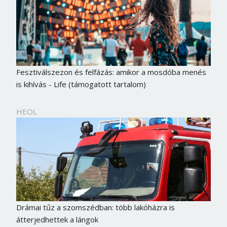
Fesztiválszezon és felfázás: amikor a mosdóba menés
is kihívás - Life (támogatott tartalom)
HEOL
Drámai tűz a szomszédban: több lakóházra is
átterjedhettek a lángok