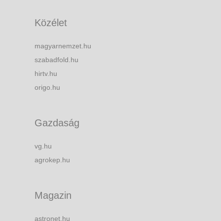
Közélet
magyarnemzet.hu
szabadfold.hu
hirtv.hu
origo.hu
Gazdaság
vg.hu
agrokep.hu
Magazin
astronet.hu