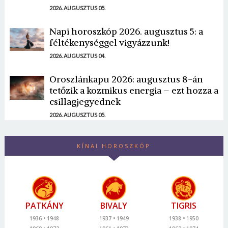
2026. AUGUSZTUS 05.
Napi horoszkóp 2026. augusztus 5: a
féltékenységgel vigyázzunk!
2026. AUGUSZTUS 04.
Oroszlánkapu 2026: augusztus 8-án
tetőzik a kozmikus energia – ezt hozza a
csillagjegyednek
2026. AUGUSZTUS 05.
KÍNAI HOROSZKÓP
PATKÁNY
BIVALY
TIGRIS
1936
1948
1937
1949
1938
1950