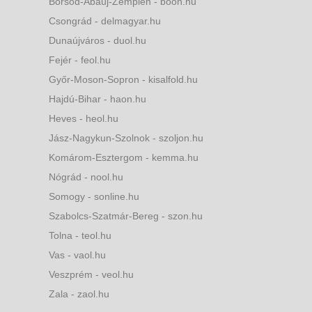
Borsod-Abaúj-Zemplén - boon.hu
Csongrád - delmagyar.hu
Dunaújváros - duol.hu
Fejér - feol.hu
Győr-Moson-Sopron - kisalfold.hu
Hajdú-Bihar - haon.hu
Heves - heol.hu
Jász-Nagykun-Szolnok - szoljon.hu
Komárom-Esztergom - kemma.hu
Nógrád - nool.hu
Somogy - sonline.hu
Szabolcs-Szatmár-Bereg - szon.hu
Tolna - teol.hu
Vas - vaol.hu
Veszprém - veol.hu
Zala - zaol.hu