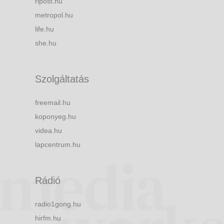
ripost.hu
metropol.hu
life.hu
she.hu
Szolgáltatás
freemail.hu
koponyeg.hu
videa.hu
lapcentrum.hu
Rádió
radio1gong.hu
hirfm.hu