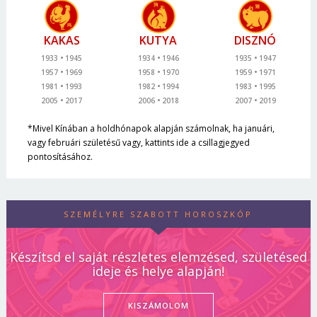
KAKAS
KUTYA
DISZNÓ
1933
1945
1934
1946
1935
1947
1957
1969
1958
1970
1959
1971
1981
1993
1982
1994
1983
1995
2005
2017
2006
2018
2007
2019
*Mivel Kínában a holdhónapok alapján számolnak, ha januári,
vagy februári születésű vagy, kattints ide a csillagjegyed
pontosításához.
SZEMÉLYRE SZABOTT HOROSZKÓP
Készítsd el saját részletes elemzésed, születésed
ideje és helye alapján!
KISZÁMOLOM