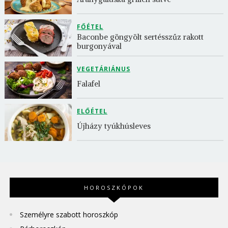
FŐÉTEL
Baconbe göngyölt sertésszűz rakott 
burgonyával
VEGETÁRIÁNUS
Falafel
ELŐÉTEL
Újházy tyúkhúsleves
HOROSZKÓPOK
Személyre szabott horoszkóp