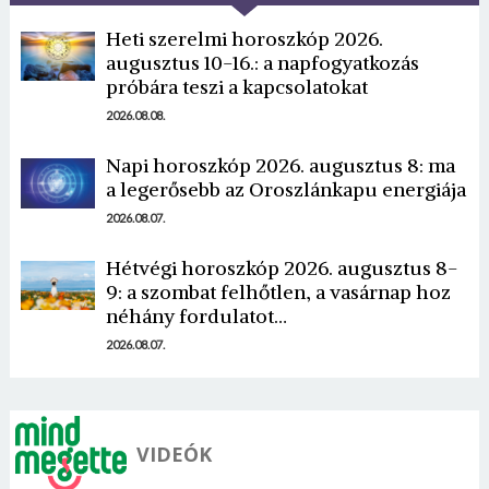
Heti szerelmi horoszkóp 2026.
augusztus 10-16.: a napfogyatkozás
próbára teszi a kapcsolatokat
2026.08.08.
Napi horoszkóp 2026. augusztus 8: ma
Borsonline bejelentkezés
a legerősebb az Oroszlánkapu energiája
2026.08.07.
E-mail cím vagy felhasználónév
Hétvégi horoszkóp 2026. augusztus 8-
9: a szombat felhőtlen, a vasárnap hoz
Jelszó
néhány fordulatot…
2026.08.07.
Mégse
Bejelentkezés
VIDEÓK