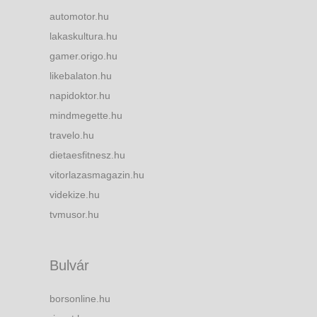
automotor.hu
lakaskultura.hu
gamer.origo.hu
likebalaton.hu
napidoktor.hu
mindmegette.hu
travelo.hu
dietaesfitnesz.hu
vitorlazasmagazin.hu
videkize.hu
tvmusor.hu
Bulvár
borsonline.hu