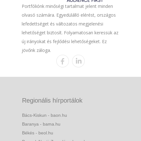
Portfóliónk minőségi tartalmat jelent minden
olvasó számára. Egyedülálló elérést, országos
lefedettséget és változatos megjelenési
lehetőséget biztosít. Folyamatosan keressük az
új irányokat és fejlődési lehetőségeket. Ez
jövőnk záloga.
Regionális hírportálok
Bács-Kiskun - baon.hu
Baranya - bama.hu
Békés - beol.hu