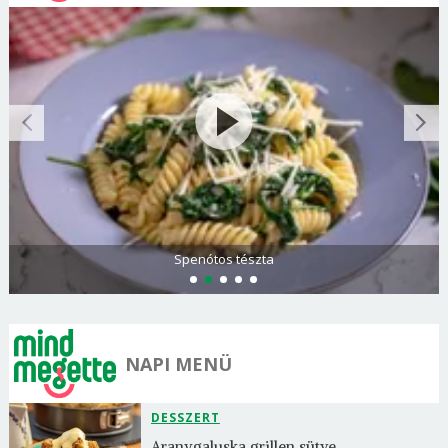
Spenótos tészta
NAPI MENÜ
DESSZERT
Aranygaluska grillen sütve