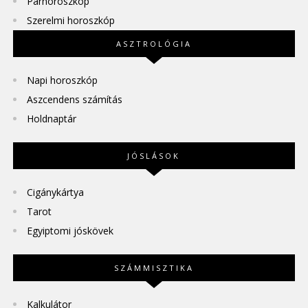
Párhoroszkóp
Szerelmi horoszkóp
ASZTROLÓGIA
Napi horoszkóp
Aszcendens számítás
Holdnaptár
JÓSLÁSOK
Cigánykártya
Tarot
Egyiptomi jóskövek
SZÁMMISZTIKA
Kalkulátor