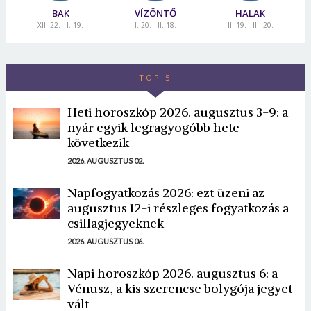
BAK
VÍZÖNTŐ
HALAK
XII. 22. - I. 19.
I. 20. - II. 18.
II. 19. - III. 20.
TOP 5
Heti horoszkóp 2026. augusztus 3-9: a
nyár egyik legragyogóbb hete
következik
2026. AUGUSZTUS 02.
Napfogyatkozás 2026: ezt üzeni az
augusztus 12-i részleges fogyatkozás a
csillagjegyeknek
2026. AUGUSZTUS 06.
Napi horoszkóp 2026. augusztus 6: a
Vénusz, a kis szerencse bolygója jegyet
vált