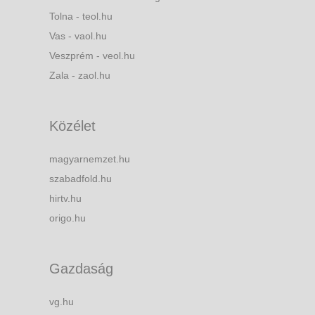
Tolna - teol.hu
Vas - vaol.hu
Veszprém - veol.hu
Zala - zaol.hu
Közélet
magyarnemzet.hu
szabadfold.hu
hirtv.hu
origo.hu
Gazdaság
vg.hu