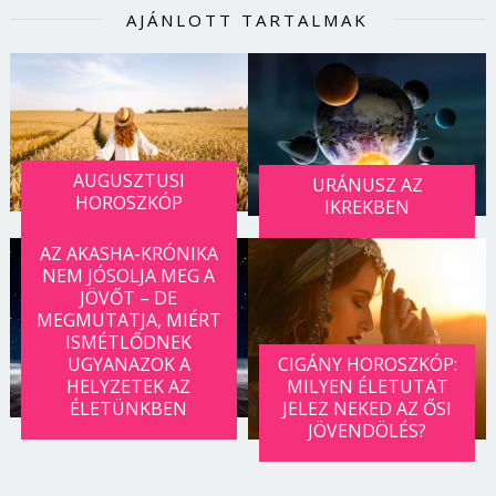
AJÁNLOTT TARTALMAK
AUGUSZTUSI
URÁNUSZ AZ
HOROSZKÓP
IKREKBEN
AZ AKASHA-KRÓNIKA
NEM JÓSOLJA MEG A
JÖVŐT – DE
MEGMUTATJA, MIÉRT
ISMÉTLŐDNEK
UGYANAZOK A
CIGÁNY HOROSZKÓP:
HELYZETEK AZ
MILYEN ÉLETUTAT
ÉLETÜNKBEN
JELEZ NEKED AZ ŐSI
JÖVENDÖLÉS?