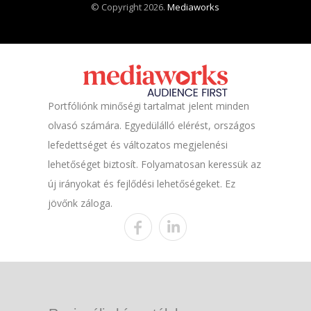
© Copyright 2026.
Mediaworks
Portfóliónk minőségi tartalmat jelent minden
olvasó számára. Egyedülálló elérést, országos
lefedettséget és változatos megjelenési
lehetőséget biztosít. Folyamatosan keressük az
új irányokat és fejlődési lehetőségeket. Ez
jövőnk záloga.