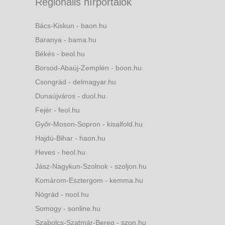
Regionális hírportálok
Bács-Kiskun - baon.hu
Baranya - bama.hu
Békés - beol.hu
Borsod-Abaúj-Zemplén - boon.hu
Csongrád - delmagyar.hu
Dunaújváros - duol.hu
Fejér - feol.hu
Győr-Moson-Sopron - kisalfold.hu
Hajdú-Bihar - haon.hu
Heves - heol.hu
Jász-Nagykun-Szolnok - szoljon.hu
Komárom-Esztergom - kemma.hu
Nógrád - nool.hu
Somogy - sonline.hu
Szabolcs-Szatmár-Bereg - szon.hu