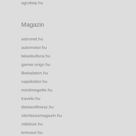
agrokep.hu
Magazin
astronet.hu
automotor.hu
lakaskultura.hu
gamer.origo.hu
likebalaton.hu
napidoktor.hu
mindmegette.hu
travelo.hu
dietaesfitnesz.hu
vitorlazasmagazin.hu
videkize.hu
tvmusor.hu