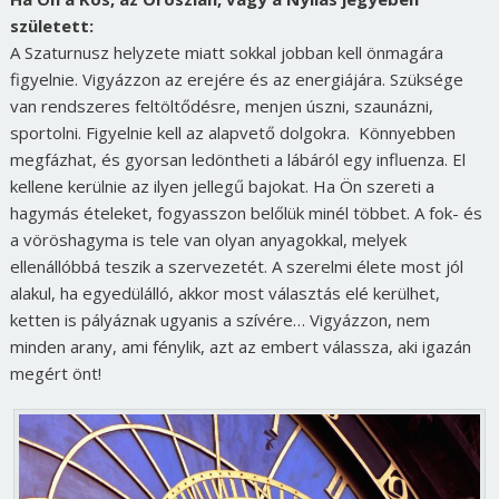
született:
A Szaturnusz helyzete miatt sokkal jobban kell önmagára
figyelnie. Vigyázzon az erejére és az energiájára. Szüksége
van rendszeres feltöltődésre, menjen úszni, szaunázni,
sportolni. Figyelnie kell az alapvető dolgokra. Könnyebben
megfázhat, és gyorsan ledöntheti a lábáról egy influenza. El
kellene kerülnie az ilyen jellegű bajokat. Ha Ön szereti a
hagymás ételeket, fogyasszon belőlük minél többet. A fok- és
a vöröshagyma is tele van olyan anyagokkal, melyek
ellenállóbbá teszik a szervezetét. A szerelmi élete most jól
alakul, ha egyedülálló, akkor most választás elé kerülhet,
ketten is pályáznak ugyanis a szívére… Vigyázzon, nem
minden arany, ami fénylik, azt az embert válassza, aki igazán
megért önt!