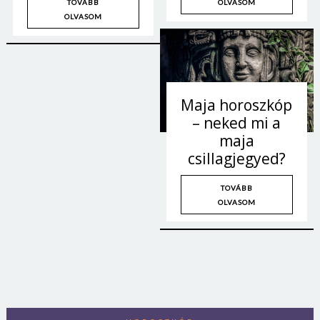
OLVASOM
TOVÁBB
OLVASOM
Maja horoszkóp
– neked mi a
maja
csillagjegyed?
TOVÁBB
OLVASOM
Borsonline bejelentkezés
E-mail cím vagy felhasználónév