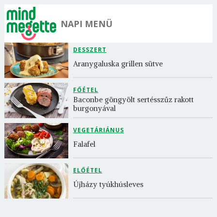
NAPI MENÜ
DESSZERT
Aranygaluska grillen sütve
FŐÉTEL
Baconbe göngyölt sertésszűz rakott 
burgonyával
VEGETÁRIÁNUS
Falafel
ELŐÉTEL
Újházy tyúkhúsleves