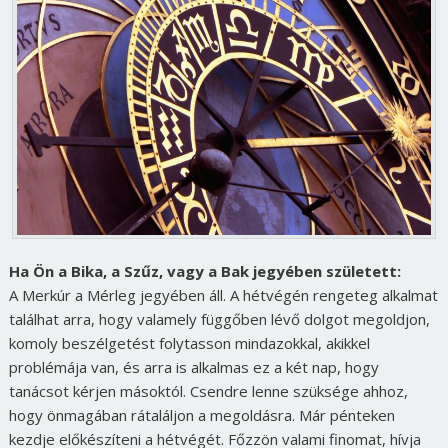
Ha Ön a Bika, a Szűz, vagy a Bak jegyében született:
A Merkúr a Mérleg jegyében áll. A hétvégén rengeteg alkalmat
találhat arra, hogy valamely függőben lévő dolgot megoldjon,
komoly beszélgetést folytasson mindazokkal, akikkel
problémája van, és arra is alkalmas ez a két nap, hogy
tanácsot kérjen másoktól. Csendre lenne szüksége ahhoz,
hogy önmagában rátaláljon a megoldásra. Már pénteken
kezdje előkészíteni a hétvégét. Főzzön valami finomat, hívja