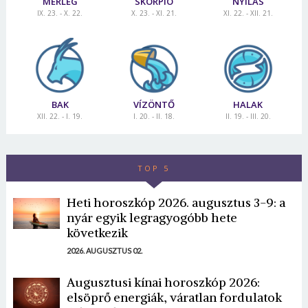
MÉRLEG
SKORPIÓ
NYILAS
IX. 23. - X. 22.
X. 23. - XI. 21.
XI. 22. - XII. 21.
BAK
VÍZÖNTŐ
HALAK
XII. 22. - I. 19.
I. 20. - II. 18.
II. 19. - III. 20.
TOP 5
Heti horoszkóp 2026. augusztus 3-9: a
nyár egyik legragyogóbb hete
következik
2026. AUGUSZTUS 02.
Augusztusi kínai horoszkóp 2026:
elsöprő energiák, váratlan fordulatok