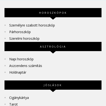
HOROSZKÓPOK
Személyre szabott horoszkóp
Párhoroszkóp
Szerelmi horoszkóp
ASZTROLÓGIA
Napi horoszkóp
Aszcendens számítás
Holdnaptár
JÓSLÁSOK
Cigánykártya
Tarot