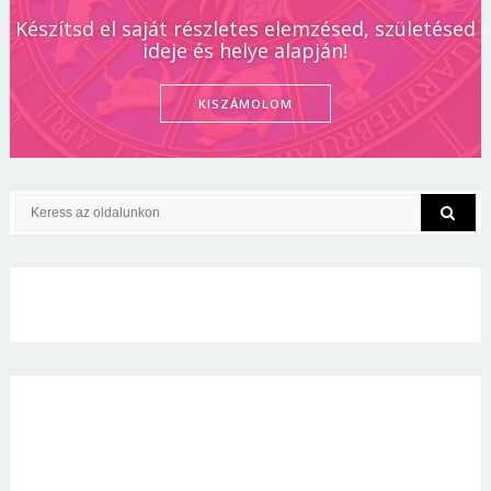
Készítsd el saját részletes elemzésed, születésed
ideje és helye alapján!
KISZÁMOLOM