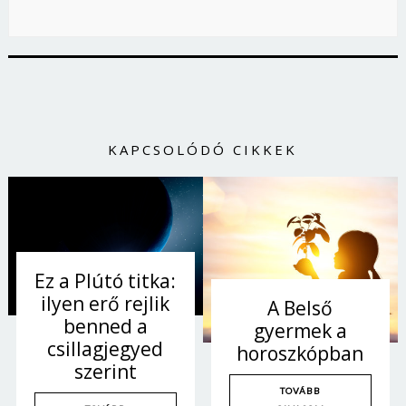
KAPCSOLÓDÓ CIKKEK
Ez a Plútó titka:
ilyen erő rejlik
A Belső
benned a
gyermek a
csillagjegyed
horoszkópban
szerint
TOVÁBB