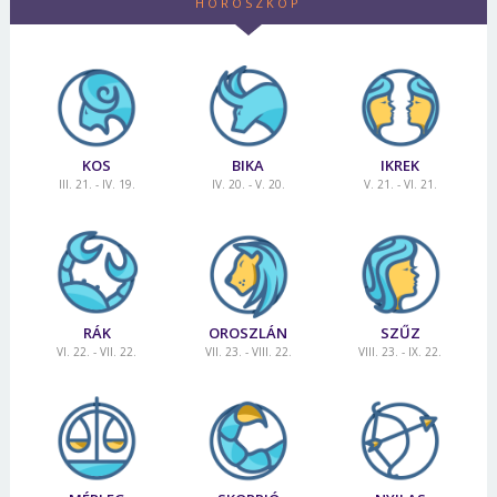
HOROSZKÓP
Jelszó
Mégse
Bejelentkezés
KOS
BIKA
IKREK
III. 21. - IV. 19.
IV. 20. - V. 20.
V. 21. - VI. 21.
RÁK
OROSZLÁN
SZŰZ
VI. 22. - VII. 22.
VII. 23. - VIII. 22.
VIII. 23. - IX. 22.