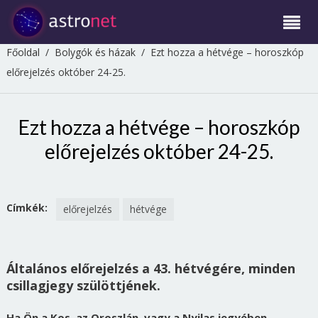
Főoldal
/
Bolygók és házak
/
Ezt hozza a hétvége – horoszkóp
előrejelzés október 24-25.
Ezt hozza a hétvége – horoszkóp
előrejelzés október 24-25.
Címkék:
előrejelzés
hétvége
Általános előrejelzés a 43. hétvégére, minden
csillagjegy szülöttjének.
Ha Ön a Kos, az Oroszlán, vagy a Nyilas jegyében