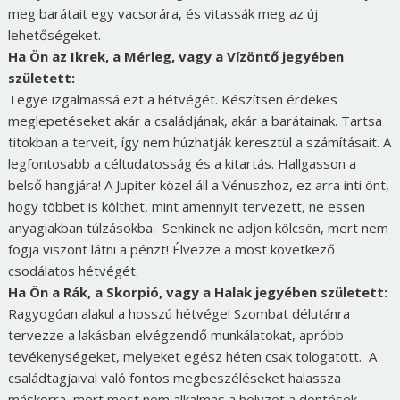
meg barátait egy vacsorára, és vitassák meg az új
lehetőségeket.
Ha Ön az Ikrek, a Mérleg, vagy a Vízöntő jegyében
született:
Tegye izgalmassá ezt a hétvégét. Készítsen érdekes
meglepetéseket akár a családjának, akár a barátainak. Tartsa
titokban a terveit, így nem húzhatják keresztül a számításait. A
legfontosabb a céltudatosság és a kitartás. Hallgasson a
belső hangjára! A Jupiter közel áll a Vénuszhoz, ez arra inti önt,
hogy többet is költhet, mint amennyit tervezett, ne essen
anyagiakban túlzásokba. Senkinek ne adjon kölcsön, mert nem
fogja viszont látni a pénzt! Élvezze a most következő
csodálatos hétvégét.
Ha Ön a Rák, a Skorpió, vagy a Halak jegyében született:
Ragyogóan alakul a hosszú hétvége! Szombat délutánra
tervezze a lakásban elvégzendő munkálatokat, apróbb
tevékenységeket, melyeket egész héten csak tologatott. A
családtagjaival való fontos megbeszéléseket halassza
máskorra, mert most nem alkalmas a helyzet a döntések