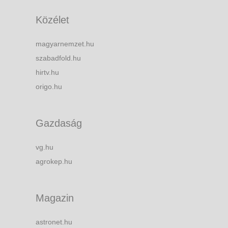
Közélet
magyarnemzet.hu
szabadfold.hu
hirtv.hu
origo.hu
Gazdaság
vg.hu
agrokep.hu
Magazin
astronet.hu