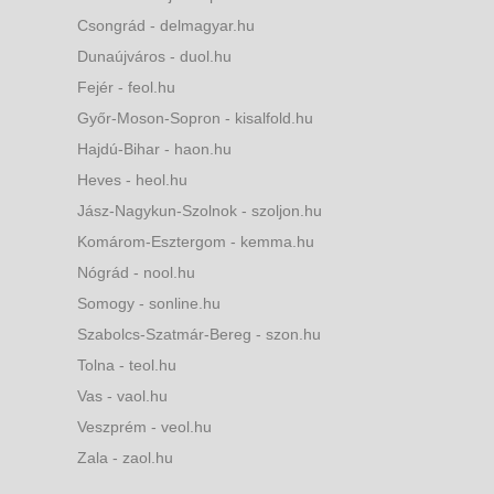
Csongrád - delmagyar.hu
Dunaújváros - duol.hu
Fejér - feol.hu
Győr-Moson-Sopron - kisalfold.hu
Hajdú-Bihar - haon.hu
Heves - heol.hu
Jász-Nagykun-Szolnok - szoljon.hu
Komárom-Esztergom - kemma.hu
Nógrád - nool.hu
Somogy - sonline.hu
Szabolcs-Szatmár-Bereg - szon.hu
Tolna - teol.hu
Vas - vaol.hu
Veszprém - veol.hu
Zala - zaol.hu