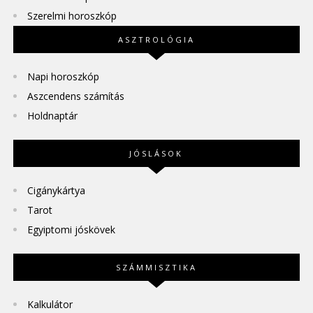
Szerelmi horoszkóp
ASZTROLÓGIA
Napi horoszkóp
Aszcendens számítás
Holdnaptár
JÓSLÁSOK
Cigánykártya
Tarot
Egyiptomi jóskövek
SZÁMMISZTIKA
Kalkulátor