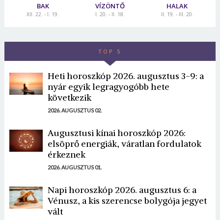
BAK
VÍZÖNTŐ
HALAK
XII. 22. - I. 19.
I. 20. - II. 18.
II. 19. - III. 20.
TOP 5
Heti horoszkóp 2026. augusztus 3-9: a
nyár egyik legragyogóbb hete
következik
2026. AUGUSZTUS 02.
Augusztusi kínai horoszkóp 2026:
elsöprő energiák, váratlan fordulatok
érkeznek
2026. AUGUSZTUS 01.
Napi horoszkóp 2026. augusztus 6: a
Vénusz, a kis szerencse bolygója jegyet
vált