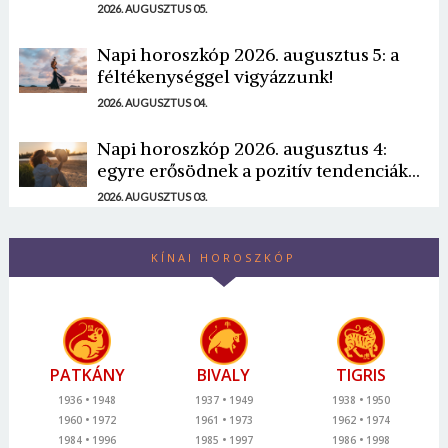
2026. AUGUSZTUS 05.
Napi horoszkóp 2026. augusztus 5: a
féltékenységgel vigyázzunk!
2026. AUGUSZTUS 04.
Napi horoszkóp 2026. augusztus 4:
egyre erősödnek a pozitív tendenciák...
2026. AUGUSZTUS 03.
KÍNAI HOROSZKÓP
PATKÁNY
BIVALY
TIGRIS
1936
1948
1937
1949
1938
1950
1960
1972
1961
1973
1962
1974
1984
1996
1985
1997
1986
1998