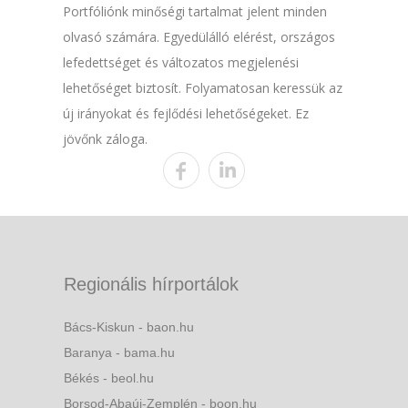
Portfóliónk minőségi tartalmat jelent minden
olvasó számára. Egyedülálló elérést, országos
lefedettséget és változatos megjelenési
lehetőséget biztosít. Folyamatosan keressük az
új irányokat és fejlődési lehetőségeket. Ez
jövőnk záloga.
Regionális hírportálok
Bács-Kiskun - baon.hu
Baranya - bama.hu
Békés - beol.hu
Borsod-Abaúj-Zemplén - boon.hu