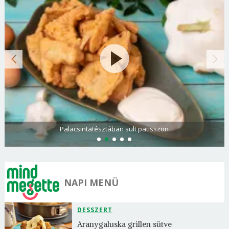
Palacsintatésztában sült patisszon
NAPI MENÜ
DESSZERT
Aranygaluska grillen sütve