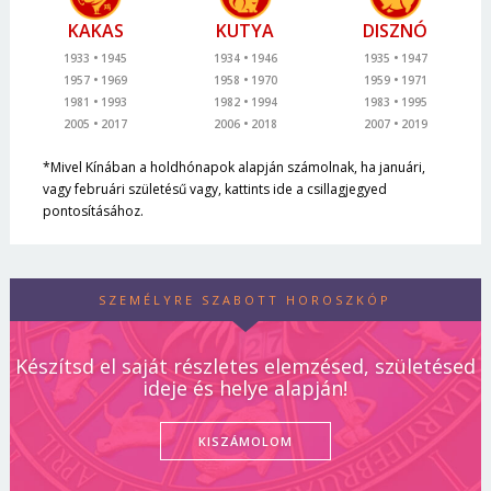
KAKAS
KUTYA
DISZNÓ
1933
1945
1934
1946
1935
1947
1957
1969
1958
1970
1959
1971
1981
1993
1982
1994
1983
1995
2005
2017
2006
2018
2007
2019
*Mivel Kínában a holdhónapok alapján számolnak, ha januári,
vagy februári születésű vagy, kattints ide a csillagjegyed
pontosításához.
SZEMÉLYRE SZABOTT HOROSZKÓP
Készítsd el saját részletes elemzésed, születésed
ideje és helye alapján!
KISZÁMOLOM