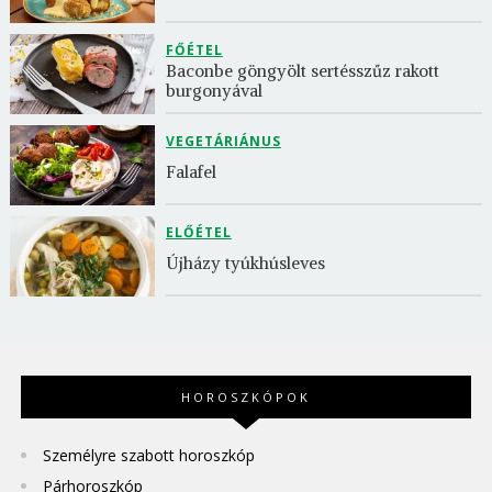
FŐÉTEL
Baconbe göngyölt sertésszűz rakott 
burgonyával
VEGETÁRIÁNUS
Falafel
ELŐÉTEL
Újházy tyúkhúsleves
HOROSZKÓPOK
Személyre szabott horoszkóp
Párhoroszkóp