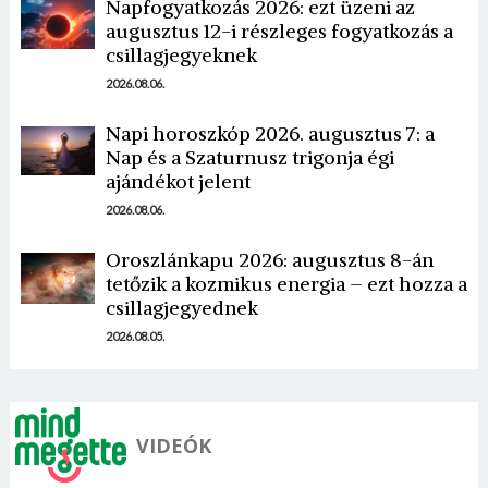
Napfogyatkozás 2026: ezt üzeni az
augusztus 12-i részleges fogyatkozás a
csillagjegyeknek
2026.08.06.
Napi horoszkóp 2026. augusztus 7: a
Nap és a Szaturnusz trigonja égi
Borsonline bejelentkezés
ajándékot jelent
2026.08.06.
E-mail cím vagy felhasználónév
Oroszlánkapu 2026: augusztus 8-án
tetőzik a kozmikus energia – ezt hozza a
Jelszó
csillagjegyednek
2026.08.05.
Mégse
Bejelentkezés
VIDEÓK