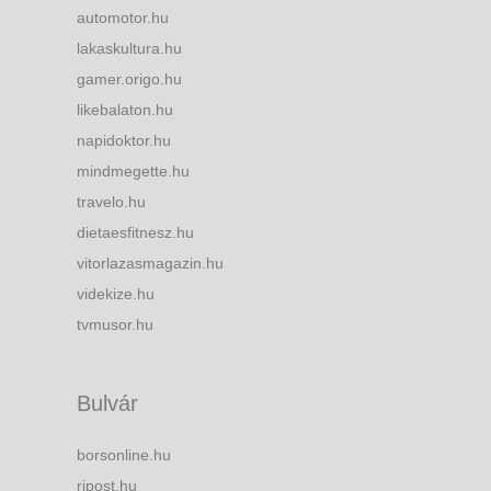
automotor.hu
lakaskultura.hu
gamer.origo.hu
likebalaton.hu
napidoktor.hu
mindmegette.hu
travelo.hu
dietaesfitnesz.hu
vitorlazasmagazin.hu
videkize.hu
tvmusor.hu
Bulvár
borsonline.hu
ripost.hu