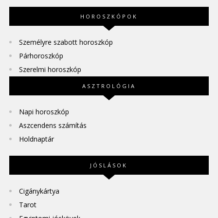
HOROSZKÓPOK
Személyre szabott horoszkóp
Párhoroszkóp
Szerelmi horoszkóp
ASZTROLÓGIA
Napi horoszkóp
Aszcendens számítás
Holdnaptár
JÓSLÁSOK
Cigánykártya
Tarot