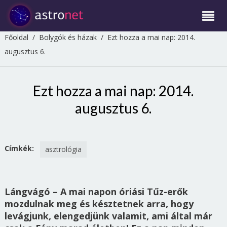
Főoldal
/
Bolygók és házak
/
Ezt hozza a mai nap: 2014.
augusztus 6.
Ezt hozza a mai nap: 2014.
augusztus 6.
Címkék:
asztrológia
Lángvágó – A mai napon óriási Tűz-erők
mozdulnak meg és késztetnek arra, hogy
levágjunk, elengedjünk valamit, ami által már