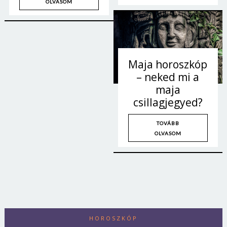
OLVASOM
Maja horoszkóp
– neked mi a
maja
csillagjegyed?
TOVÁBB
OLVASOM
Borsonline bejelentkezés
E-mail cím vagy felhasználónév
HOROSZKÓP