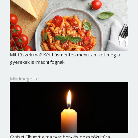
Mit főzzek ma? Két húsmentes menü, amiket még a
gyerekek is imádni fognak
Mindmegette
Gyász! Elhunyt a magyar bor- és pezsgőkultúra