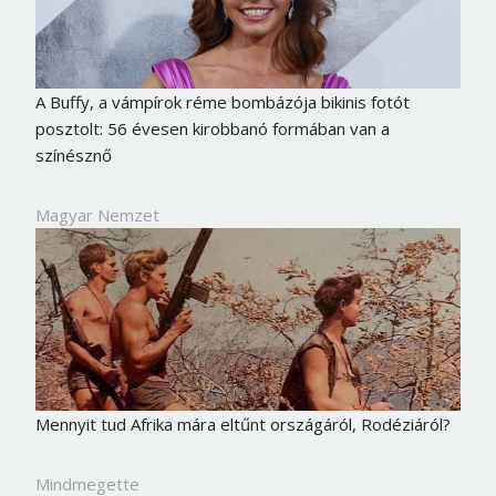
A Buffy, a vámpírok réme bombázója bikinis fotót
posztolt: 56 évesen kirobbanó formában van a
színésznő
Magyar Nemzet
Mennyit tud Afrika mára eltűnt országáról, Rodéziáról?
Mindmegette