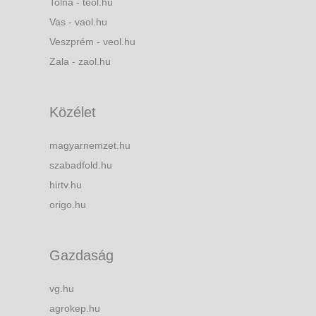
Tolna - teol.hu
Vas - vaol.hu
Veszprém - veol.hu
Zala - zaol.hu
Közélet
magyarnemzet.hu
szabadfold.hu
hirtv.hu
origo.hu
Gazdaság
vg.hu
agrokep.hu