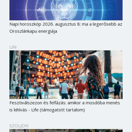
Napi horoszkóp 2026. augusztus 8: ma a legerősebb az
Oroszlánkapu energiája
Life
Fesztiválszezon és felfázás: amikor a mosdóba menés
is kihívás - Life (támogatott tartalom)
SZOLJON