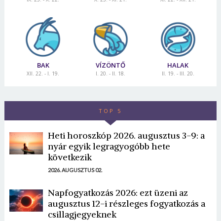
BAK
VÍZÖNTŐ
HALAK
XII. 22. - I. 19.
I. 20. - II. 18.
II. 19. - III. 20.
TOP 5
Heti horoszkóp 2026. augusztus 3-9: a
nyár egyik legragyogóbb hete
következik
2026. AUGUSZTUS 02.
Napfogyatkozás 2026: ezt üzeni az
augusztus 12-i részleges fogyatkozás a
csillagjegyeknek