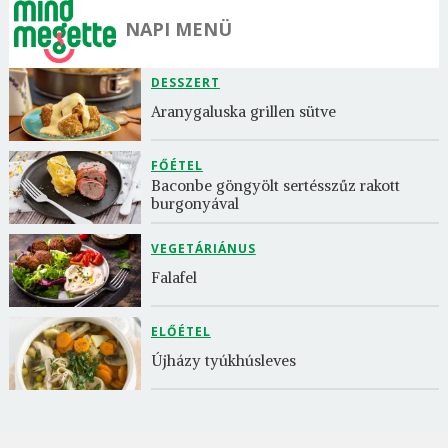
NAPI MENÜ
DESSZERT
Aranygaluska grillen sütve
FŐÉTEL
Baconbe göngyölt sertésszűz rakott 
burgonyával
VEGETÁRIÁNUS
Falafel
ELŐÉTEL
Újházy tyúkhúsleves