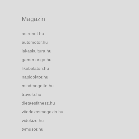
Magazin
astronet.hu
automotor.hu
lakaskultura.hu
gamer.origo.hu
likebalaton.hu
napidoktor.hu
mindmegette.hu
travelo.hu
dietaesfitnesz.hu
vitorlazasmagazin.hu
videkize.hu
tvmusor.hu