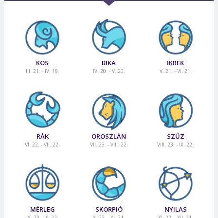
Jelszó
Mégse
Bejelentkezés
KOS
BIKA
IKREK
III. 21. - IV. 19.
IV. 20. - V. 20.
V. 21. - VI. 21.
RÁK
OROSZLÁN
SZŰZ
VI. 22. - VII. 22.
VII. 23. - VIII. 22.
VIII. 23. - IX. 22.
MÉRLEG
SKORPIÓ
NYILAS
IX. 23. - X. 22.
X. 23. - XI. 21.
XI. 22. - XII. 21.