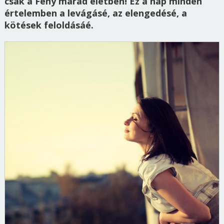
csak a Fény marad életben! Ez a nap minden
értelemben a levágásé, az elengedésé, a
kötések feloldásáé.