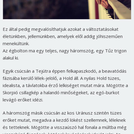
Ez által pedig megvalósíthatjuk azokat a változtatásokat
életünkben, jellemünkben, amelyek elől addig jóhiszeműen
menekültünk.
Az égbolton ma egy teljes, nagy háromszög, egy Tűz trigon
alakul ki.
Egyik csúcsán a Tejútra éppen felkapaszkodó, a beavatódás
fázisába kerülő lélek-jelölő, a Hold áll. A nyilas Hold tüzes,
idealista, a távlatokba érző lelkiséget mutat mára. Mögötte a
Skorpió csillagkép a halandó minőségeket, az egó-burkot
levágó erőket idézi.
A háromszög másik csúcsán az kos Uránusz szintén tüzes
erőket mutat, megadva a kezdő lökést szellemnek, léleknek
és tetteknek. Mögötte a visszaúszó hal fonala a múltba még