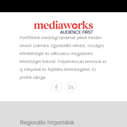
Portfóliónk minőségi tartalmat jelent minden
olvasó számára. Egyedülálló elérést, országos
lefedettséget és változatos megjelenési
lehetőséget biztosít. Folyamatosan keressük az
új irányokat és fejlődési lehetőségeket. Ez
jövőnk záloga.
Regionális hírportálok