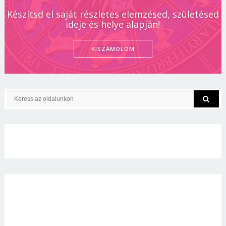
Készítsd el saját részletes elemzésed, születésed
ideje és helye alapján!
KISZÁMOLOM