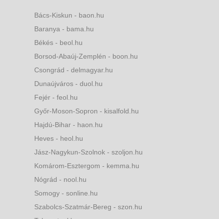
Bács-Kiskun - baon.hu
Baranya - bama.hu
Békés - beol.hu
Borsod-Abaúj-Zemplén - boon.hu
Csongrád - delmagyar.hu
Dunaújváros - duol.hu
Fejér - feol.hu
Győr-Moson-Sopron - kisalfold.hu
Hajdú-Bihar - haon.hu
Heves - heol.hu
Jász-Nagykun-Szolnok - szoljon.hu
Komárom-Esztergom - kemma.hu
Nógrád - nool.hu
Somogy - sonline.hu
Szabolcs-Szatmár-Bereg - szon.hu