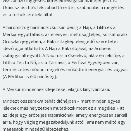
visszahúzó függések, kötések levágásának idejét jelzi. Az
Uránusz tisztító, felszabadító erő is, szabadulás a megértés
és a terhek letétele által.
A háromszög harmadik csúcsán pedig a Nap, a Lilith és a
Merkúr együttállása, az erényes, méltóságteljes, sorsát uraló
Oroszlán jegyében, a Rák csillagkép elengedő szeretetet
idéző ágánál látható. A Nap a Rák ollójával, az Acubens
csillaggal áll együtt. A Nap már a Cselekvő, aktív én jelölője, a
Lilith a Tiszta Nő, aki a Társával, a Férfival Egységben van,
természetes módon megéli és működteti energiáit és vágyait
(A Férfiban is élő minőség).
A Merkúr mindennek kifejezése, világos kinyilvánítása.
Mindezt összerakva tehát dióhéjban – mert minden egyes
léleknek más helyzetben mutatkozik most ez a megélés – itt
az ideje egy erőteljes inspirációnak, amely energikusan sarkall
arra, hogy végleg megszabaduljunk attól, ami nem méltó egy
magasabb minőségű létezéshez.