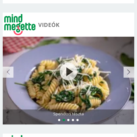
VIDEÓK
Olasz és görög paradicsomsaláta