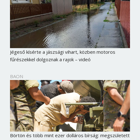
Jégeső kísérte a jászsági vihart, közben motoros
fűrészekkel dolgoznak a rajok – videó
BAON
Börtön és több mint ezer dolláros bírság: megszületett