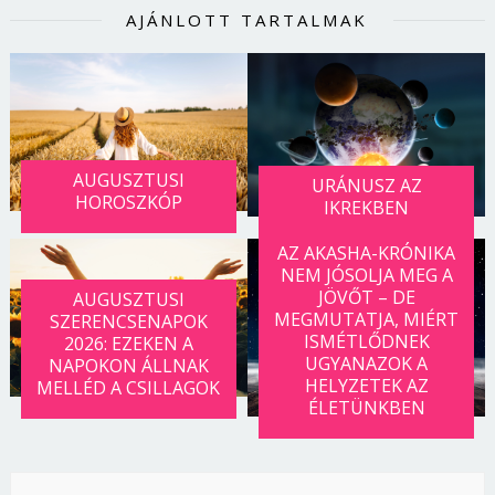
AJÁNLOTT TARTALMAK
AUGUSZTUSI
URÁNUSZ AZ
HOROSZKÓP
IKREKBEN
AZ AKASHA-KRÓNIKA
NEM JÓSOLJA MEG A
JÖVŐT – DE
AUGUSZTUSI
MEGMUTATJA, MIÉRT
SZERENCSENAPOK
ISMÉTLŐDNEK
2026: EZEKEN A
UGYANAZOK A
NAPOKON ÁLLNAK
HELYZETEK AZ
MELLÉD A CSILLAGOK
ÉLETÜNKBEN