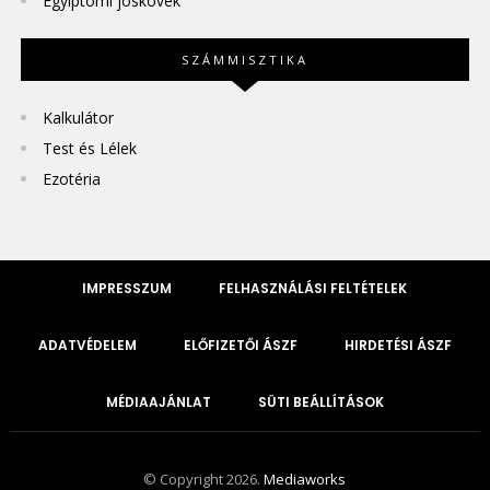
Egyiptomi jóskövek
SZÁMMISZTIKA
Kalkulátor
Test és Lélek
Ezotéria
IMPRESSZUM
FELHASZNÁLÁSI FELTÉTELEK
ADATVÉDELEM
ELŐFIZETŐI ÁSZF
HIRDETÉSI ÁSZF
MÉDIAAJÁNLAT
SÜTI BEÁLLÍTÁSOK
© Copyright 2026.
Mediaworks