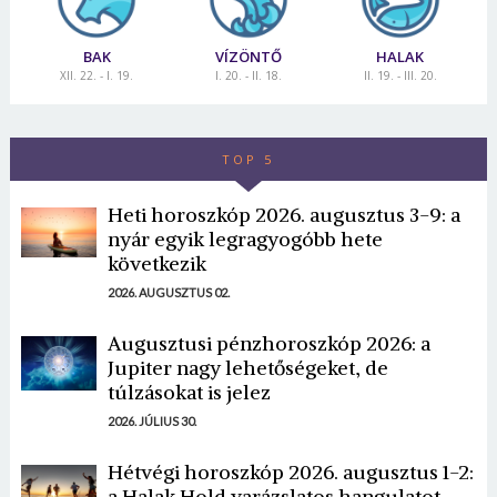
BAK
VÍZÖNTŐ
HALAK
XII. 22. - I. 19.
I. 20. - II. 18.
II. 19. - III. 20.
TOP 5
Heti horoszkóp 2026. augusztus 3-9: a
nyár egyik legragyogóbb hete
következik
2026. AUGUSZTUS 02.
Augusztusi pénzhoroszkóp 2026: a
Jupiter nagy lehetőségeket, de
túlzásokat is jelez
2026. JÚLIUS 30.
Hétvégi horoszkóp 2026. augusztus 1-2:
a Halak Hold varázslatos hangulatot