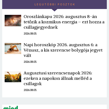
LEGUTÓBBI POSZTOK
Oroszlánkapu 2026: augusztus 8-án
tetőzik a kozmikus energia – ezt hozza a
csillagjegyednek
2026.08.05.
Napi horoszkóp 2026. augusztus 6: a
Borsonline bejelentkezés
Vénusz, a kis szerencse bolygója jegyet
vált
E-mail cím vagy felhasználónév
2026.08.05.
Augusztusi szerencsenapok 2026:
Jelszó
ezeken a napokon állnak melléd a
csillagok
2026.08.05.
Mégse
Bejelentkezés