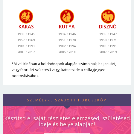
KAKAS
KUTYA
DISZNÓ
1933
1945
1934
1946
1935
1947
1957
1969
1958
1970
1959
1971
1981
1993
1982
1994
1983
1995
2005
2017
2006
2018
2007
2019
*Mivel Kínában a holdhónapok alapján számolnak, ha januári,
vagy februári születésű vagy, kattints ide a csillagjegyed
pontosításához.
SZEMÉLYRE SZABOTT HOROSZKÓP
Készítsd el saját részletes elemzésed, születésed
ideje és helye alapján!