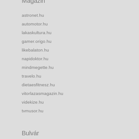
Magazin
astronet.hu
automotor.hu
lakaskultura.hu
gamer.origo.hu
likebalaton.hu
napidoktor.hu
mindmegette.hu
travelo.hu
dietaesfitnesz.hu
vitorlazasmagazin.hu
videkize.hu
tvmusor.hu
Bulvár