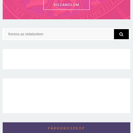
KISZÁMOLOM
PÁRHOROSZKÓP