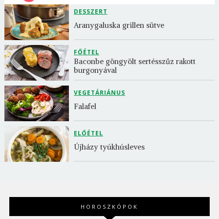
DESSZERT
Aranygaluska grillen sütve
FŐÉTEL
Baconbe göngyölt sertésszűz rakott 
burgonyával
VEGETÁRIÁNUS
Falafel
ELŐÉTEL
Újházy tyúkhúsleves
HOROSZKÓPOK