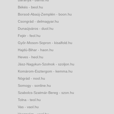
Békés - beol.hu
Borsod-Abaúj-Zemplén - boon.hu
Csongrád - delmagyar.hu
Dunaújváros - duol.hu
Fejér - feol.hu
Győr-Moson-Sopron - kisalfold.hu
Hajdú-Bihar - haon.hu
Heves - heol.hu
Jász-Nagykun-Szolnok - szoljon.hu
Komárom-Esztergom - kemma.hu
Nógrád - nool.hu
Somogy - sonline.hu
Szabolcs-Szatmár-Bereg - szon.hu
Tolna - teol.hu
Vas - vaol.hu
Veszprém - veol.hu