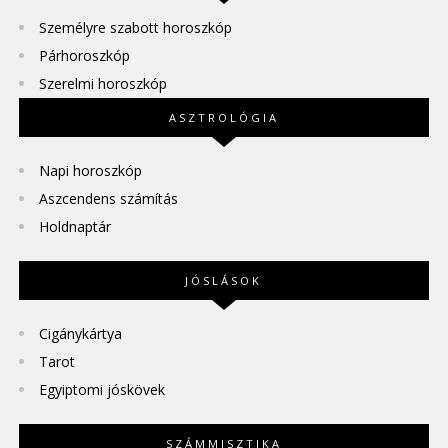
Személyre szabott horoszkóp
Párhoroszkóp
Szerelmi horoszkóp
ASZTROLÓGIA
Napi horoszkóp
Aszcendens számítás
Holdnaptár
JÓSLÁSOK
Cigánykártya
Tarot
Egyiptomi jóskövek
SZÁMMISZTIKA