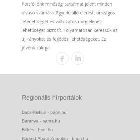
Portfóliónk minőségi tartalmat jelent minden
olvasó számára. Egyedülálló elérést, országos
lefedettséget és változatos megjelenési
lehetőséget biztosít. Folyamatosan keressük az
új irányokat és fejlődési lehetőségeket. Ez
jövőnk záloga.
Regionális hírportálok
Bács-Kiskun - baon.hu
Baranya - bama.hu
Békés - beol.hu
Borsod-Abaúj-Zemplén - boon.hu