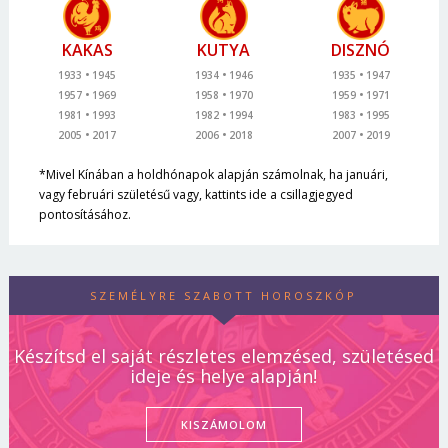
KAKAS
KUTYA
DISZNÓ
1933
1945
1934
1946
1935
1947
1957
1969
1958
1970
1959
1971
1981
1993
1982
1994
1983
1995
2005
2017
2006
2018
2007
2019
*Mivel Kínában a holdhónapok alapján számolnak, ha januári,
vagy februári születésű vagy, kattints ide a csillagjegyed
pontosításához.
SZEMÉLYRE SZABOTT HOROSZKÓP
Készítsd el saját részletes elemzésed, születésed
ideje és helye alapján!
KISZÁMOLOM