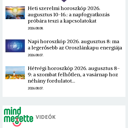
Heti szerelmi horoszkóp 2026.
augusztus 10-16.: a napfogyatkozás
próbára teszi a kapcsolatokat
2026.08.08.
Napi horoszkóp 2026. augusztus 8: ma
Borsonline bejelentkezés
a legerősebb az Oroszlánkapu energiája
2026.08.07.
E-mail cím vagy felhasználónév
Hétvégi horoszkóp 2026. augusztus 8-
9: a szombat felhőtlen, a vasárnap hoz
Jelszó
néhány fordulatot…
2026.08.07.
Mégse
Bejelentkezés
VIDEÓK