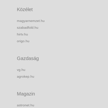
Közélet
magyarnemzet.hu
szabadfold.hu
hirtv.hu
origo.hu
Gazdaság
vg.hu
agrokep.hu
Magazin
astronet.hu