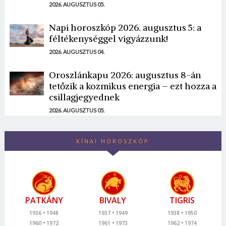
2026. AUGUSZTUS 05.
Napi horoszkóp 2026. augusztus 5: a
féltékenységgel vigyázzunk!
2026. AUGUSZTUS 04.
Oroszlánkapu 2026: augusztus 8-án
tetőzik a kozmikus energia – ezt hozza a
csillagjegyednek
2026. AUGUSZTUS 05.
KÍNAI HOROSZKÓP
PATKÁNY
BIVALY
TIGRIS
1936
1948
1937
1949
1938
1950
1960
1972
1961
1973
1962
1974