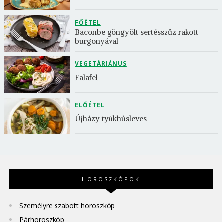
FŐÉTEL
Baconbe göngyölt sertésszűz rakott 
burgonyával
VEGETÁRIÁNUS
Falafel
ELŐÉTEL
Újházy tyúkhúsleves
HOROSZKÓPOK
Személyre szabott horoszkóp
Párhoroszkóp