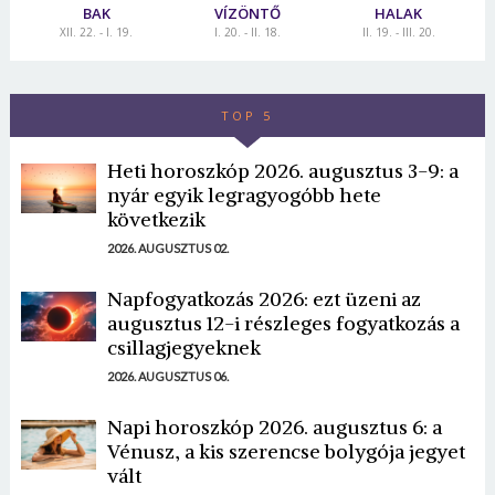
BAK
VÍZÖNTŐ
HALAK
XII. 22. - I. 19.
I. 20. - II. 18.
II. 19. - III. 20.
TOP 5
Heti horoszkóp 2026. augusztus 3-9: a
nyár egyik legragyogóbb hete
következik
2026. AUGUSZTUS 02.
Napfogyatkozás 2026: ezt üzeni az
augusztus 12-i részleges fogyatkozás a
csillagjegyeknek
2026. AUGUSZTUS 06.
Napi horoszkóp 2026. augusztus 6: a
Vénusz, a kis szerencse bolygója jegyet
vált