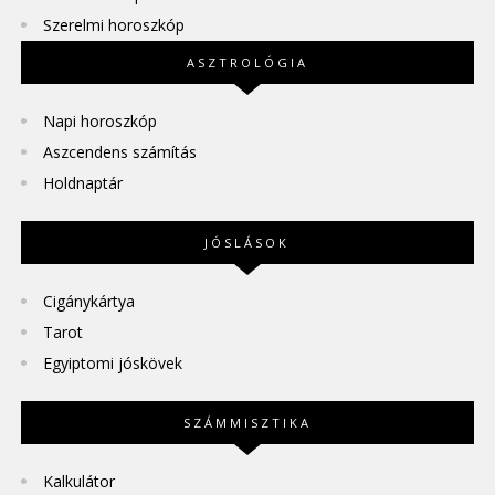
Szerelmi horoszkóp
ASZTROLÓGIA
Napi horoszkóp
Aszcendens számítás
Holdnaptár
JÓSLÁSOK
Cigánykártya
Tarot
Egyiptomi jóskövek
SZÁMMISZTIKA
Kalkulátor