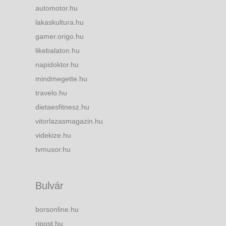
automotor.hu
lakaskultura.hu
gamer.origo.hu
likebalaton.hu
napidoktor.hu
mindmegette.hu
travelo.hu
dietaesfitnesz.hu
vitorlazasmagazin.hu
videkize.hu
tvmusor.hu
Bulvár
borsonline.hu
ripost.hu