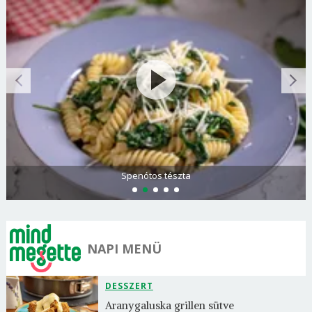
Spenótos tészta
NAPI MENÜ
DESSZERT
Aranygaluska grillen sütve