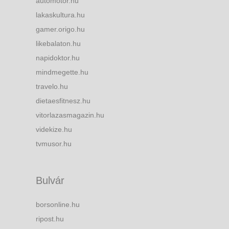
automotor.hu
lakaskultura.hu
gamer.origo.hu
likebalaton.hu
napidoktor.hu
mindmegette.hu
travelo.hu
dietaesfitnesz.hu
vitorlazasmagazin.hu
videkize.hu
tvmusor.hu
Bulvár
borsonline.hu
ripost.hu