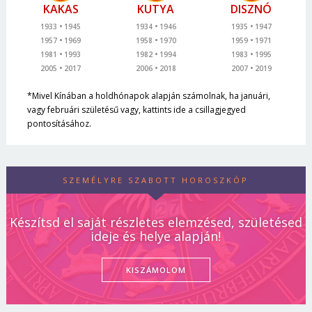
KAKAS
KUTYA
DISZNÓ
1933
1945
1934
1946
1935
1947
1957
1969
1958
1970
1959
1971
1981
1993
1982
1994
1983
1995
2005
2017
2006
2018
2007
2019
*Mivel Kínában a holdhónapok alapján számolnak, ha januári,
vagy februári születésű vagy, kattints ide a csillagjegyed
pontosításához.
SZEMÉLYRE SZABOTT HOROSZKÓP
Készítsd el saját részletes elemzésed, születésed
ideje és helye alapján!
KISZÁMOLOM