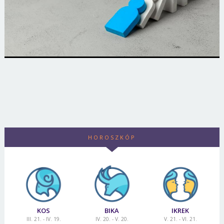
HOROSZKÓP
KOS
BIKA
IKREK
III. 21. - IV. 19.
IV. 20. - V. 20.
V. 21. - VI. 21.