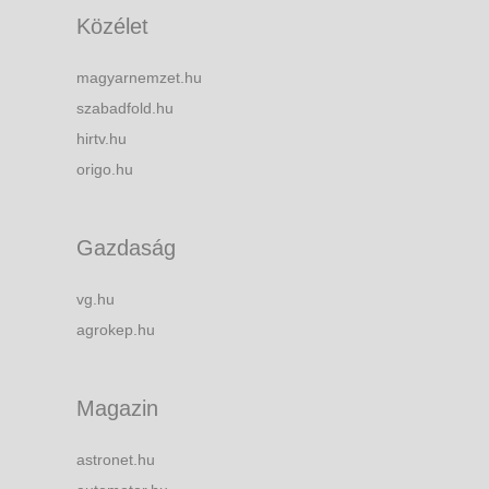
Közélet
magyarnemzet.hu
szabadfold.hu
hirtv.hu
origo.hu
Gazdaság
vg.hu
agrokep.hu
Magazin
astronet.hu