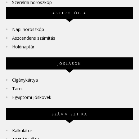
Szerelmi horoszkóp
ASZTROLÓGIA
Napi horoszkóp
Aszcendens számítás
Holdnaptár
JÓSLÁSOK
Cigánykártya
Tarot
Egyiptomi jóskövek
SZÁMMISZTIKA
Kalkulátor