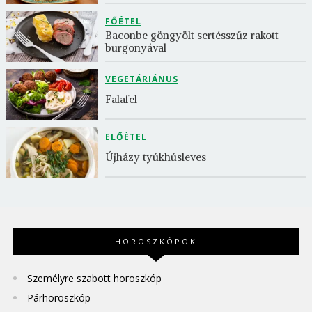
FŐÉTEL
Baconbe göngyölt sertésszűz rakott 
burgonyával
VEGETÁRIÁNUS
Falafel
ELŐÉTEL
Újházy tyúkhúsleves
HOROSZKÓPOK
Személyre szabott horoszkóp
Párhoroszkóp