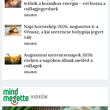
tetőzik a kozmikus energia – ezt hozza a
csillagjegyednek
2026.08.05.
Napi horoszkóp 2026. augusztus 6: a
Vénusz, a kis szerencse bolygója jegyet
Borsonline bejelentkezés
vált
2026.08.05.
E-mail cím vagy felhasználónév
Augusztusi szerencsenapok 2026:
ezeken a napokon állnak melléd a
csillagok
Jelszó
2026.08.05.
Mégse
Bejelentkezés
VIDEÓK