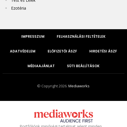
Test és Lélek
Ezotéria
IMPRESSZUM
FELHASZNÁLÁSI FELTÉTELEK
ADATVÉDELEM
ELŐFIZETŐI ÁSZF
HIRDETÉSI ÁSZF
MÉDIAAJÁNLAT
SÜTI BEÁLLÍTÁSOK
© Copyright 2026.
Mediaworks
Portfóliónk minőségi tartalmat jelent minden