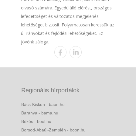
olvasó számára. Egyedülálló elérést, országos
lefedettséget és változatos megjelenési
lehetőséget biztosít. Folyamatosan keressük az
új irányokat és fejlődési lehetőségeket. Ez
jövőnk záloga.
Regionális hírportálok
Bács-Kiskun - baon.hu
Baranya - bama.hu
Békés - beol.hu
Borsod-Abaúj-Zemplén - boon.hu