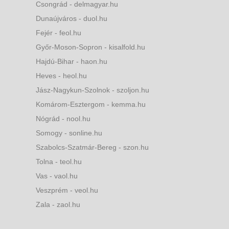
Csongrád - delmagyar.hu
Dunaújváros - duol.hu
Fejér - feol.hu
Győr-Moson-Sopron - kisalfold.hu
Hajdú-Bihar - haon.hu
Heves - heol.hu
Jász-Nagykun-Szolnok - szoljon.hu
Komárom-Esztergom - kemma.hu
Nógrád - nool.hu
Somogy - sonline.hu
Szabolcs-Szatmár-Bereg - szon.hu
Tolna - teol.hu
Vas - vaol.hu
Veszprém - veol.hu
Zala - zaol.hu