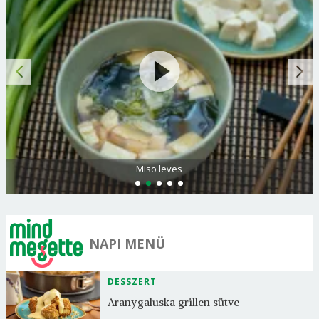
Citromos palacsinta
NAPI MENÜ
DESSZERT
Aranygaluska grillen sütve