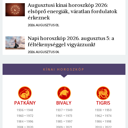
Augusztusi kínai horoszkóp 2026:
elsöprő energiák, váratlan fordulatok
érkeznek
2026. AUGUSZTUS 01.
Napi horoszkóp 2026. augusztus 5: a
féltékenységgel vigyázzunk!
2026. AUGUSZTUS 04.
KÍNAI HOROSZKÓP
PATKÁNY
BIVALY
TIGRIS
1936
1948
1937
1949
1938
1950
1960
1972
1961
1973
1962
1974
1984
1996
1985
1997
1986
1998
2008
2020
2009
2021
2010
2022