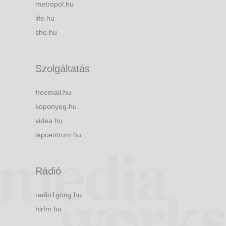
metropol.hu
life.hu
she.hu
Szolgáltatás
freemail.hu
koponyeg.hu
videa.hu
lapcentrum.hu
Rádió
radio1gong.hu
hirfm.hu