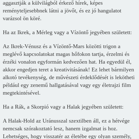
aggasztják a külvilágból érkező hírek, képes
reményteljesebbnek látni a jövőt, és ez jó hangulatot
varázsol ön köré.
Ha az Ikrek, a Mérleg vagy a Vízöntő jegyében született:
Az Ikrek-Vénusz és a Vízöntő-Mars közötti trigon a
meglévő kapcsolatokat magas hőfokon tartja, érzelmi és
érzéki vonalon egyformán kedvezően hat. Ha egyedül él,
akkor engedjen teret a kreativitásának! Ez lehet bármilyen
alkotó tevékenység, de művészeti érdeklődését is lekötheti
például egy zenemű hallgatásával vagy egy életrajzi film
megtekintésével.
Ha a Rák, a Skorpió vagy a Halak jegyében született:
A Halak-Hold az Uránusszal szextilben áll, ez a hétvége
nemcsak szórakoztató lesz, hanem izgalmat is hoz.
Lehetséges, hogy visszatér az életébe egy olyan személy,