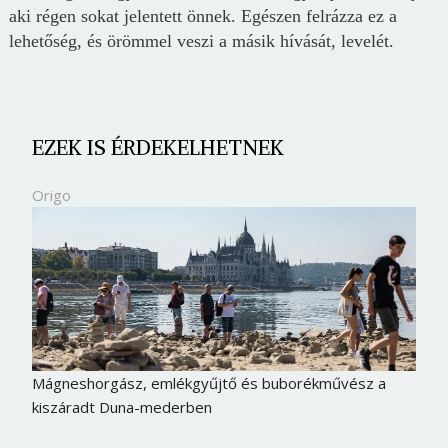
aki régen sokat jelentett önnek. Egészen felrázza ez a
lehetőség, és örömmel veszi a másik hívását, levelét.
EZEK IS ÉRDEKELHETNEK
Origo
Mágneshorgász, emlékgyűjtő és buborékművész a
kiszáradt Duna-mederben