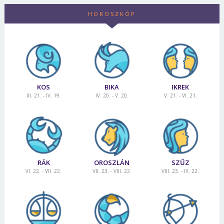
Jelszó
HOROSZKÓP
Mégse
Bejelentkezés
KOS
BIKA
IKREK
III. 21. - IV. 19.
IV. 20. - V. 20.
V. 21. - VI. 21.
RÁK
OROSZLÁN
SZŰZ
VI. 22. - VII. 22.
VII. 23. - VIII. 22.
VIII. 23. - IX. 22.