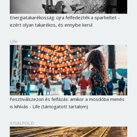
Energiatakarékosság: újra felfedezték a sparheltet –
ezért olyan takarékos, és ennyibe kerül
Life
Fesztiválszezon és felfázás: amikor a mosdóba menés
is kihívás - Life (támogatott tartalom)
KISALFOLD