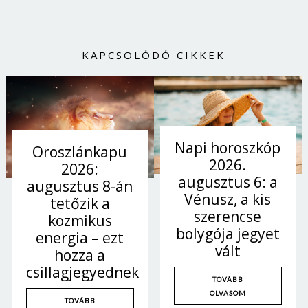
KAPCSOLÓDÓ CIKKEK
Napi horoszkóp
Oroszlánkapu
2026.
2026:
augusztus 6: a
augusztus 8-án
Vénusz, a kis
tetőzik a
szerencse
kozmikus
bolygója jegyet
energia – ezt
vált
hozza a
csillagjegyednek
TOVÁBB
OLVASOM
TOVÁBB