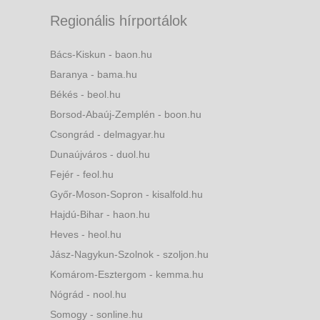
Regionális hírportálok
Bács-Kiskun - baon.hu
Baranya - bama.hu
Békés - beol.hu
Borsod-Abaúj-Zemplén - boon.hu
Csongrád - delmagyar.hu
Dunaújváros - duol.hu
Fejér - feol.hu
Győr-Moson-Sopron - kisalfold.hu
Hajdú-Bihar - haon.hu
Heves - heol.hu
Jász-Nagykun-Szolnok - szoljon.hu
Komárom-Esztergom - kemma.hu
Nógrád - nool.hu
Somogy - sonline.hu