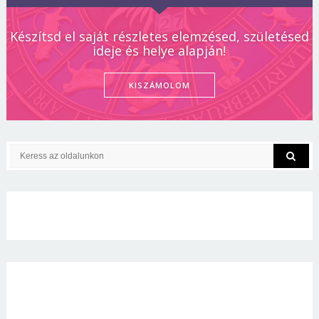
Készítsd el saját részletes elemzésed, születésed
ideje és helye alapján!
KISZÁMOLOM