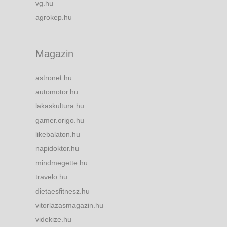
vg.hu
agrokep.hu
Magazin
astronet.hu
automotor.hu
lakaskultura.hu
gamer.origo.hu
likebalaton.hu
napidoktor.hu
mindmegette.hu
travelo.hu
dietaesfitnesz.hu
vitorlazasmagazin.hu
videkize.hu