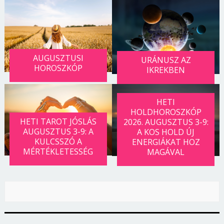
AUGUSZTUSI
URÁNUSZ AZ
HOROSZKÓP
IKREKBEN
HETI
HOLDHOROSZKÓP
HETI TAROT JÓSLÁS
2026. AUGUSZTUS 3-9:
AUGUSZTUS 3-9: A
A KOS HOLD ÚJ
KULCSSZÓ A
ENERGIÁKAT HOZ
MÉRTÉKLETESSÉG
MAGÁVAL