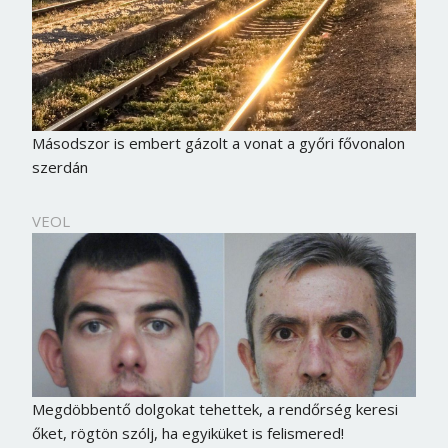
Másodszor is embert gázolt a vonat a győri fővonalon
szerdán
VEOL
Megdöbbentő dolgokat tehettek, a rendőrség keresi
őket, rögtön szólj, ha egyiküket is felismered!