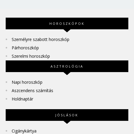
HOROSZKÓPOK
Személyre szabott horoszkóp
Párhoroszkóp
Szerelmi horoszkóp
ASZTROLÓGIA
Napi horoszkóp
Aszcendens számítás
Holdnaptár
JÓSLÁSOK
Cigánykártya