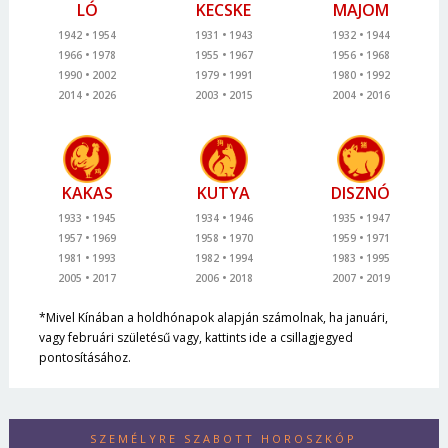
LÓ
KECSKE
MAJOM
1942
1954
1931
1943
1932
1944
1966
1978
1955
1967
1956
1968
1990
2002
1979
1991
1980
1992
2014
2026
2003
2015
2004
2016
KAKAS
KUTYA
DISZNÓ
1933
1945
1934
1946
1935
1947
1957
1969
1958
1970
1959
1971
1981
1993
1982
1994
1983
1995
2005
2017
2006
2018
2007
2019
*Mivel Kínában a holdhónapok alapján számolnak, ha januári,
vagy februári születésű vagy, kattints ide a csillagjegyed
pontosításához.
SZEMÉLYRE SZABOTT HOROSZKÓP