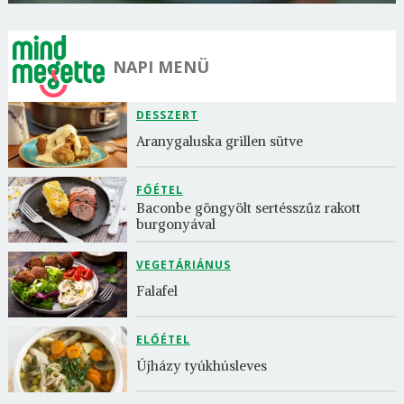
NAPI MENÜ
DESSZERT
Aranygaluska grillen sütve
FŐÉTEL
Baconbe göngyölt sertésszűz rakott 
burgonyával
VEGETÁRIÁNUS
Falafel
ELŐÉTEL
Újházy tyúkhúsleves