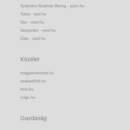
Szabolcs-Szatmár-Bereg - szon.hu
Tolna - teol.hu
Vas - vaol.hu
Veszprém - veol.hu
Zala - zaol.hu
Közélet
magyarnemzet.hu
szabadfold.hu
hirtv.hu
origo.hu
Gazdaság