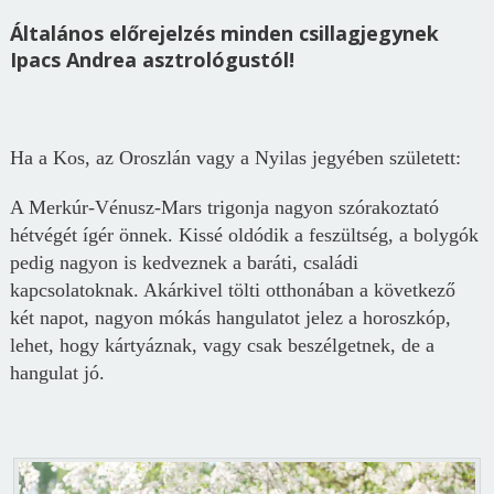
Általános előrejelzés minden csillagjegynek
Ipacs Andrea asztrológustól!
Ha a Kos, az Oroszlán vagy a Nyilas jegyében született:
A Merkúr-Vénusz-Mars trigonja nagyon szórakoztató
hétvégét ígér önnek. Kissé oldódik a feszültség, a bolygók
pedig nagyon is kedveznek a baráti, családi
kapcsolatoknak. Akárkivel tölti otthonában a következő
két napot, nagyon mókás hangulatot jelez a horoszkóp,
lehet, hogy kártyáznak, vagy csak beszélgetnek, de a
hangulat jó.