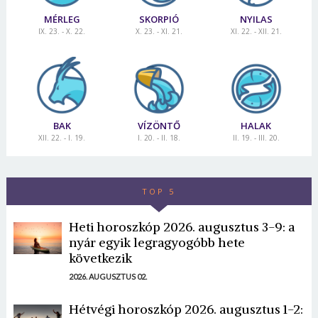
MÉRLEG
SKORPIÓ
NYILAS
IX. 23. - X. 22.
X. 23. - XI. 21.
XI. 22. - XII. 21.
BAK
VÍZÖNTŐ
HALAK
XII. 22. - I. 19.
I. 20. - II. 18.
II. 19. - III. 20.
TOP 5
Heti horoszkóp 2026. augusztus 3-9: a
nyár egyik legragyogóbb hete
következik
2026. AUGUSZTUS 02.
Hétvégi horoszkóp 2026. augusztus 1-2: