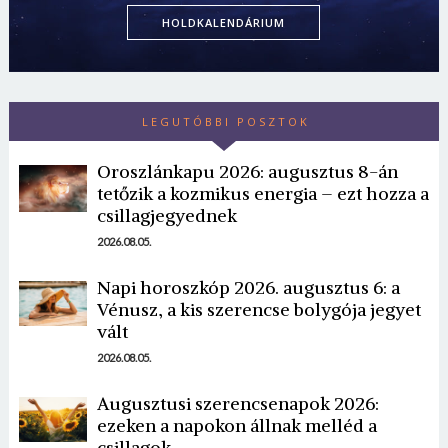
HOLDKALENDÁRIUM
LEGUTÓBBI POSZTOK
Oroszlánkapu 2026: augusztus 8-án
tetőzik a kozmikus energia – ezt hozza a
csillagjegyednek
2026.08.05.
Napi horoszkóp 2026. augusztus 6: a
Vénusz, a kis szerencse bolygója jegyet
vált
2026.08.05.
Augusztusi szerencsenapok 2026:
ezeken a napokon állnak melléd a
csillagok