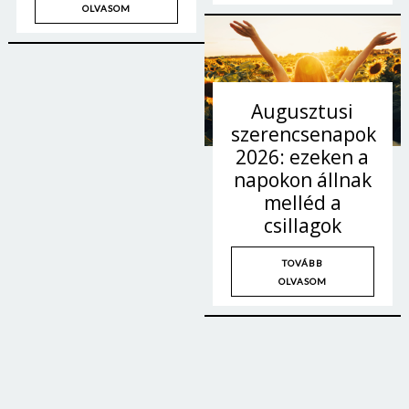
OLVASOM
Augusztusi
szerencsenapok
2026: ezeken a
napokon állnak
melléd a
csillagok
TOVÁBB
OLVASOM
Borsonline bejelentkezés
E-mail cím vagy felhasználónév