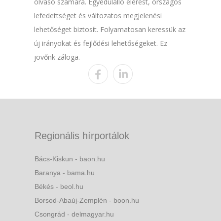
olvasó számára. Egyedülálló elérést, országos
lefedettséget és változatos megjelenési
lehetőséget biztosít. Folyamatosan keressük az
új irányokat és fejlődési lehetőségeket. Ez
jövőnk záloga.
Regionális hírportálok
Bács-Kiskun - baon.hu
Baranya - bama.hu
Békés - beol.hu
Borsod-Abaúj-Zemplén - boon.hu
Csongrád - delmagyar.hu