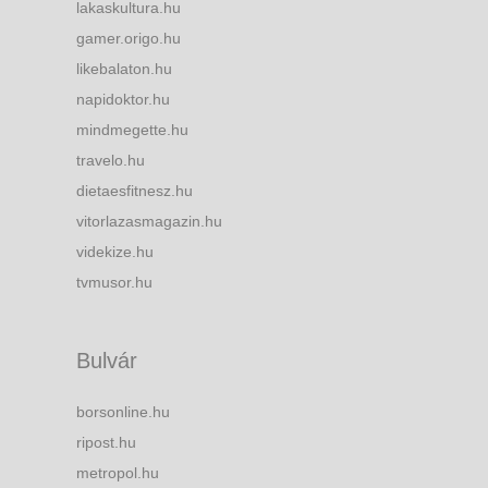
lakaskultura.hu
gamer.origo.hu
likebalaton.hu
napidoktor.hu
mindmegette.hu
travelo.hu
dietaesfitnesz.hu
vitorlazasmagazin.hu
videkize.hu
tvmusor.hu
Bulvár
borsonline.hu
ripost.hu
metropol.hu