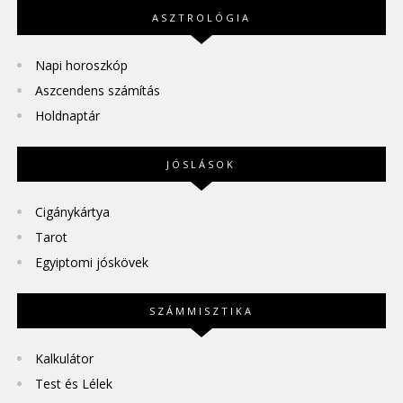
ASZTROLÓGIA
Napi horoszkóp
Aszcendens számítás
Holdnaptár
JÓSLÁSOK
Cigánykártya
Tarot
Egyiptomi jóskövek
SZÁMMISZTIKA
Kalkulátor
Test és Lélek