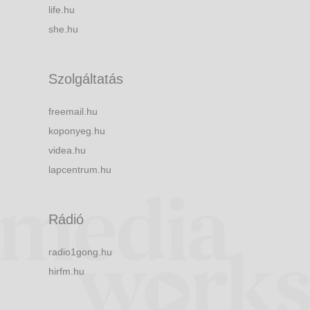
life.hu
she.hu
Szolgáltatás
freemail.hu
koponyeg.hu
videa.hu
lapcentrum.hu
Rádió
radio1gong.hu
hirfm.hu