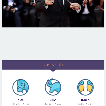
HOROSZKÓP
KOS
BIKA
IKREK
III. 21. - IV. 19.
IV. 20. - V. 20.
V. 21. - VI. 21.