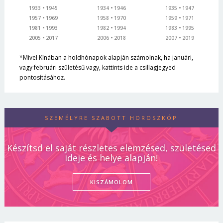
1933
1945
1934
1946
1935
1947
1957
1969
1958
1970
1959
1971
1981
1993
1982
1994
1983
1995
2005
2017
2006
2018
2007
2019
*Mivel Kínában a holdhónapok alapján számolnak, ha januári,
vagy februári születésű vagy, kattints ide a csillagjegyed
pontosításához.
SZEMÉLYRE SZABOTT HOROSZKÓP
Készítsd el saját részletes elemzésed, születésed
ideje és helye alapján!
KISZÁMOLOM