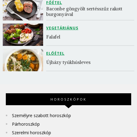
FŐÉTEL
Baconbe göngyölt sertésszűz rakott 
burgonyával
VEGETÁRIÁNUS
Falafel
ELŐÉTEL
Újházy tyúkhúsleves
HOROSZKÓPOK
Személyre szabott horoszkóp
Párhoroszkóp
Szerelmi horoszkóp