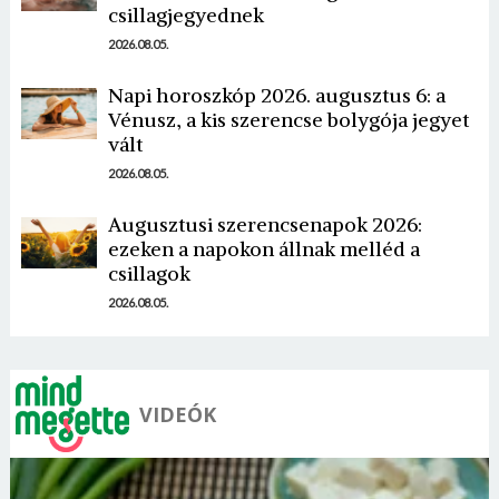
csillagjegyednek
2026.08.05.
Napi horoszkóp 2026. augusztus 6: a
Vénusz, a kis szerencse bolygója jegyet
vált
Borsonline bejelentkezés
2026.08.05.
E-mail cím vagy felhasználónév
Augusztusi szerencsenapok 2026:
ezeken a napokon állnak melléd a
csillagok
Jelszó
2026.08.05.
Mégse
Bejelentkezés
VIDEÓK