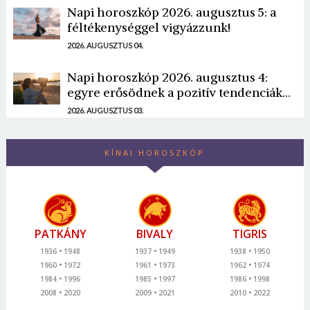
Napi horoszkóp 2026. augusztus 5: a
féltékenységgel vigyázzunk!
2026. AUGUSZTUS 04.
Napi horoszkóp 2026. augusztus 4:
egyre erősödnek a pozitív tendenciák...
2026. AUGUSZTUS 03.
KÍNAI HOROSZKÓP
PATKÁNY
BIVALY
TIGRIS
1936
1948
1937
1949
1938
1950
1960
1972
1961
1973
1962
1974
1984
1996
1985
1997
1986
1998
2008
2020
2009
2021
2010
2022