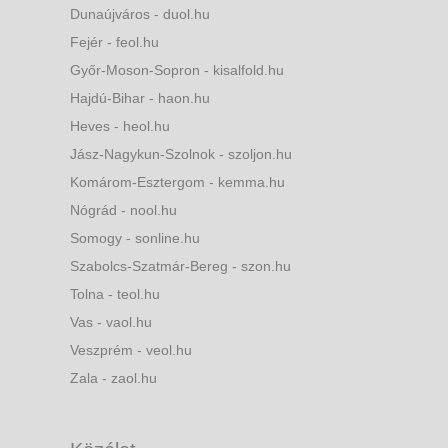
Dunaújváros - duol.hu
Fejér - feol.hu
Győr-Moson-Sopron - kisalfold.hu
Hajdú-Bihar - haon.hu
Heves - heol.hu
Jász-Nagykun-Szolnok - szoljon.hu
Komárom-Esztergom - kemma.hu
Nógrád - nool.hu
Somogy - sonline.hu
Szabolcs-Szatmár-Bereg - szon.hu
Tolna - teol.hu
Vas - vaol.hu
Veszprém - veol.hu
Zala - zaol.hu