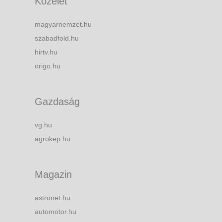
Közélet
magyarnemzet.hu
szabadfold.hu
hirtv.hu
origo.hu
Gazdaság
vg.hu
agrokep.hu
Magazin
astronet.hu
automotor.hu