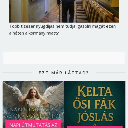
Több tízezer nyugdíjas nem tudja igazolni magát ezen
a héten a kormány miatt?
EZT MÁR LÁTTAD?
NAPI ÚTMUTATÁS AZ