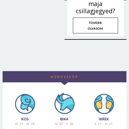
maja
Jelszó
csillagjegyed?
TOVÁBB
OLVASOM
Mégse
Bejelentkezés
HOROSZKÓP
KOS
BIKA
IKREK
III. 21. - IV. 19.
IV. 20. - V. 20.
V. 21. - VI. 21.