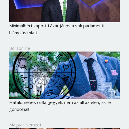
Minimálbért kapott Lázár János a sok parlamenti
hiányzás miatt
Borsonline
Hataloméhes csillagjegyek: nem az áll az élen, akire
gondolnál!
Magyar Nemzet