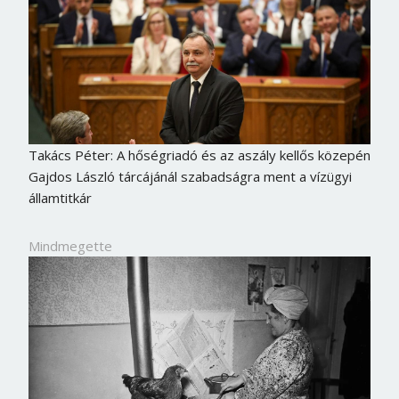
Takács Péter: A hőségriadó és az aszály kellős közepén
Gajdos László tárcájánál szabadságra ment a vízügyi
államtitkár
Mindmegette