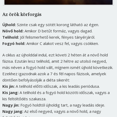
Az örök körforgás
Újhold:
Szinte csak egy sötét korong látható az égen.
Növő hold:
Amikor D betűt formáz, vagyis dagad.
Telihold:
Jól felismerhető kerek, fényes tányérjáról.
Fogyó hold:
Amikor C alakot vesz fel, vagyis csökken.
A ciklus az újholddal indul, ezt követi 2 héten át a növő hold
fázisa. Ezután lesz telihold, amit 2 hétre az utolsó negyed,
más néven a fogyó hold vált, mígnem ismét újhold következik.
Ezekhez igazodnak azok a 7 és fél napos fázisok, amelyek
döntően befolyásolják a diéta sikerét:
Kis jin:
A telihold előtti időszak, a kis leadás periódusa.
Kis jang:
A telihold és a fogyó hold közötti időszak, vagyis a
kis feltöltődés szakasza.
Nagy jin:
Fogyó holdtól újholdig tart, a nagy leadás ideje.
Nagy jang:
Az első negyed, vagyis a növő hold, a nagy