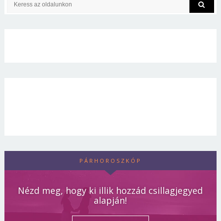
PÁRHOROSZKÓP
Nézd meg, hogy ki illik hozzád csillagjegyed
alapján!