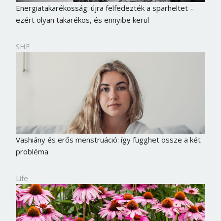
Energiatakarékosság: újra felfedezték a sparheltet –
ezért olyan takarékos, és ennyibe kerül
SHE
Vashiány és erős menstruáció: így függhet össze a két
probléma
Life