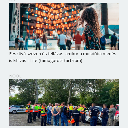
Fesztiválszezon és felfázás: amikor a mosdóba menés
is kihívás - Life (támogatott tartalom)
NOOL