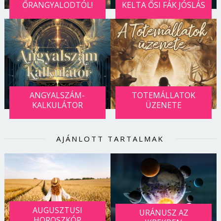
ŐRANGYALODTÓL!
KELTA ŐSI FÁK JÓSLÁS
ANGYALSZÁM-
TOTEMÁLLATOK
KALKULÁTOR
ÜZENETE
AJÁNLOTT TARTALMAK
AUGUSZTUSI
URÁNUSZ AZ
HOROSZKÓP