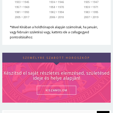
1933
1945
1934
1946
1935
1947
1957
1969
1958
1970
1959
1971
1981
1993
1982
1994
1983
1995
2005
2017
2006
2018
2007
2019
*Mivel Kínában a holdhónapok alapján számolnak, ha januári,
vagy februári születésű vagy, kattints ide a csillagjegyed
pontosításához.
SZEMÉLYRE SZABOTT HOROSZKÓP
Készítsd el saját részletes elemzésed, születésed
ideje és helye alapján!
KISZÁMOLOM