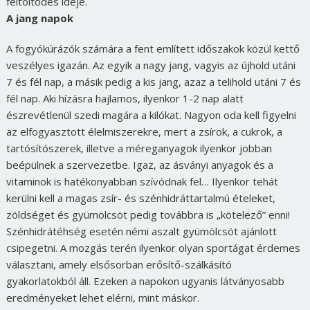
feltöltődés ideje.
A jang napok
A fogyókúrázók számára a fent említett időszakok közül kettő
veszélyes igazán. Az egyik a nagy jang, vagyis az újhold utáni
7 és fél nap, a másik pedig a kis jang, azaz a telihold utáni 7 és
fél nap. Aki hízásra hajlamos, ilyenkor 1-2 nap alatt
észrevétlenül szedi magára a kilókat. Nagyon oda kell figyelni
az elfogyasztott élelmiszerekre, mert a zsírok, a cukrok, a
tartósítószerek, illetve a méreganyagok ilyenkor jobban
beépülnek a szervezetbe. Igaz, az ásványi anyagok és a
vitaminok is hatékonyabban szívódnak fel… Ilyenkor tehát
kerülni kell a magas zsír- és szénhidráttartalmú ételeket,
zöldséget és gyümölcsöt pedig továbbra is „kötelező” enni!
Szénhidrátéhség esetén némi aszalt gyümölcsöt ajánlott
csipegetni. A mozgás terén ilyenkor olyan sportágat érdemes
választani, amely elsősorban erősítő-szálkásító
gyakorlatokból áll. Ezeken a napokon ugyanis látványosabb
eredményeket lehet elérni, mint máskor.