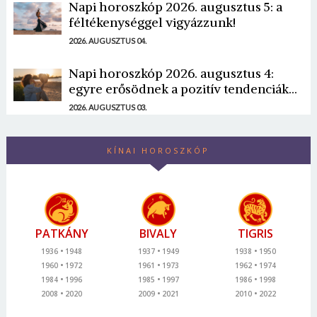
Napi horoszkóp 2026. augusztus 5: a
féltékenységgel vigyázzunk!
2026. AUGUSZTUS 04.
Napi horoszkóp 2026. augusztus 4:
egyre erősödnek a pozitív tendenciák...
2026. AUGUSZTUS 03.
KÍNAI HOROSZKÓP
PATKÁNY
BIVALY
TIGRIS
1936
1948
1937
1949
1938
1950
1960
1972
1961
1973
1962
1974
1984
1996
1985
1997
1986
1998
2008
2020
2009
2021
2010
2022