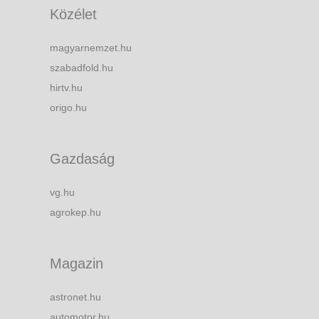
Közélet
magyarnemzet.hu
szabadfold.hu
hirtv.hu
origo.hu
Gazdaság
vg.hu
agrokep.hu
Magazin
astronet.hu
automotor.hu