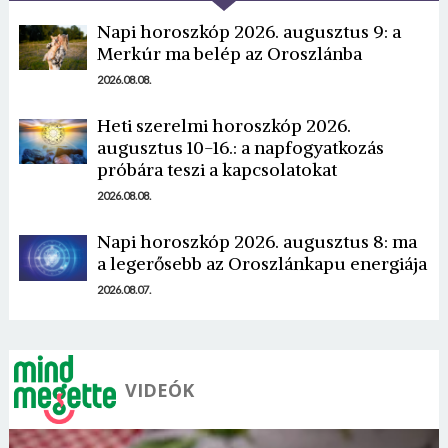
Napi horoszkóp 2026. augusztus 9: a
Merkúr ma belép az Oroszlánba
2026.08.08.
Heti szerelmi horoszkóp 2026.
Borsonline bejelentkezés
augusztus 10-16.: a napfogyatkozás
próbára teszi a kapcsolatokat
E-mail cím vagy felhasználónév
2026.08.08.
Napi horoszkóp 2026. augusztus 8: ma
a legerősebb az Oroszlánkapu energiája
Jelszó
2026.08.07.
Mégse
Bejelentkezés
VIDEÓK