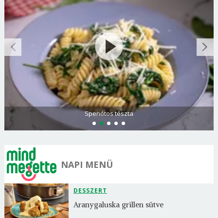
Spenótos tészta
NAPI MENÜ
DESSZERT
Aranygaluska grillen sütve