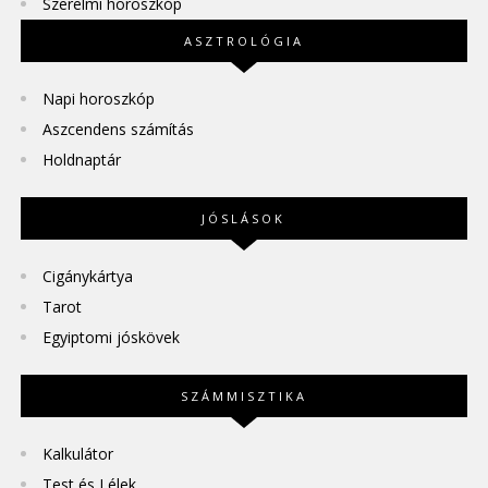
Szerelmi horoszkóp
ASZTROLÓGIA
Napi horoszkóp
Aszcendens számítás
Holdnaptár
JÓSLÁSOK
Cigánykártya
Tarot
Egyiptomi jóskövek
SZÁMMISZTIKA
Kalkulátor
Test és Lélek