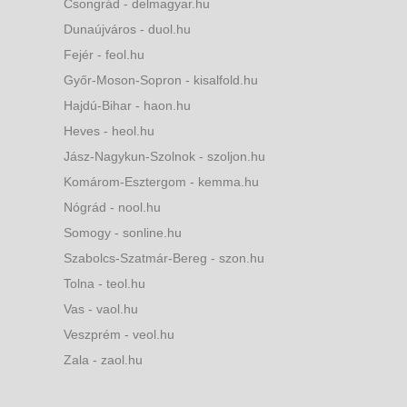
Csongrád - delmagyar.hu
Dunaújváros - duol.hu
Fejér - feol.hu
Győr-Moson-Sopron - kisalfold.hu
Hajdú-Bihar - haon.hu
Heves - heol.hu
Jász-Nagykun-Szolnok - szoljon.hu
Komárom-Esztergom - kemma.hu
Nógrád - nool.hu
Somogy - sonline.hu
Szabolcs-Szatmár-Bereg - szon.hu
Tolna - teol.hu
Vas - vaol.hu
Veszprém - veol.hu
Zala - zaol.hu