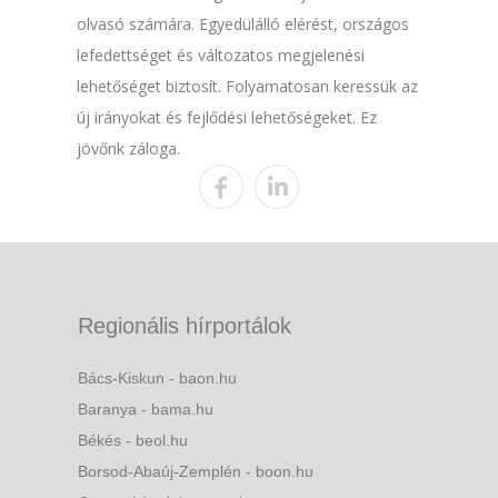
olvasó számára. Egyedülálló elérést, országos
lefedettséget és változatos megjelenési
lehetőséget biztosít. Folyamatosan keressük az
új irányokat és fejlődési lehetőségeket. Ez
jövőnk záloga.
Regionális hírportálok
Bács-Kiskun - baon.hu
Baranya - bama.hu
Békés - beol.hu
Borsod-Abaúj-Zemplén - boon.hu