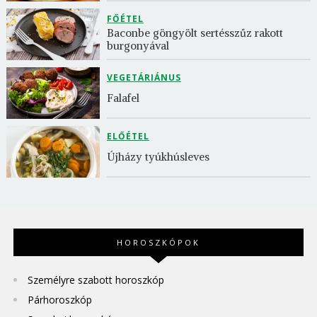
FŐÉTEL
Baconbe göngyölt sertésszűz rakott 
burgonyával
VEGETÁRIÁNUS
Falafel
ELŐÉTEL
Újházy tyúkhúsleves
HOROSZKÓPOK
Személyre szabott horoszkóp
Párhoroszkóp