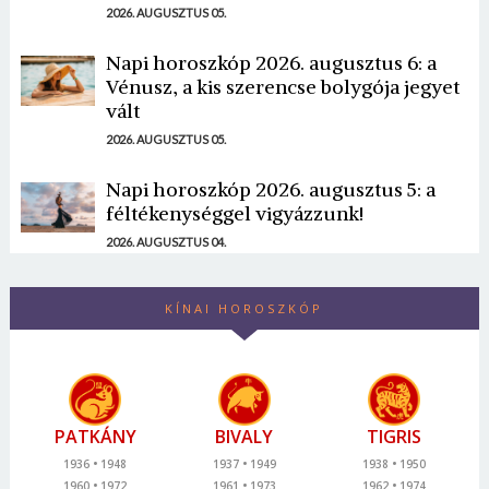
2026. AUGUSZTUS 05.
Napi horoszkóp 2026. augusztus 6: a
Vénusz, a kis szerencse bolygója jegyet
vált
2026. AUGUSZTUS 05.
Napi horoszkóp 2026. augusztus 5: a
féltékenységgel vigyázzunk!
2026. AUGUSZTUS 04.
KÍNAI HOROSZKÓP
PATKÁNY
BIVALY
TIGRIS
1936
1948
1937
1949
1938
1950
1960
1972
1961
1973
1962
1974