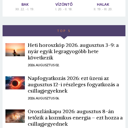
BAK
VÍZÖNTŐ
HALAK
XII. 22. - I. 19.
I. 20. - II. 18.
II. 19. - III. 20.
TOP 5
Heti horoszkóp 2026. augusztus 3-9: a
nyár egyik legragyogóbb hete
következik
2026. AUGUSZTUS 02.
Napfogyatkozás 2026: ezt üzeni az
augusztus 12-i részleges fogyatkozás a
csillagjegyeknek
2026. AUGUSZTUS 06.
Oroszlánkapu 2026: augusztus 8-án
tetőzik a kozmikus energia – ezt hozza a
csillagjegyednek