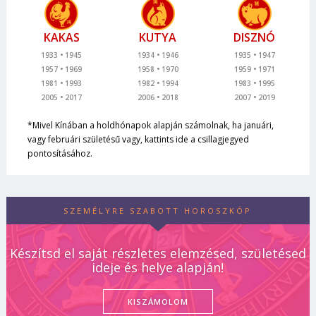
KAKAS
KUTYA
DISZNÓ
1933
1945
1934
1946
1935
1947
1957
1969
1958
1970
1959
1971
1981
1993
1982
1994
1983
1995
2005
2017
2006
2018
2007
2019
*Mivel Kínában a holdhónapok alapján számolnak, ha januári,
vagy februári születésű vagy, kattints ide a csillagjegyed
pontosításához.
SZEMÉLYRE SZABOTT HOROSZKÓP
Készítsd el saját részletes elemzésed, születésed
ideje és helye alapján!
KISZÁMOLOM