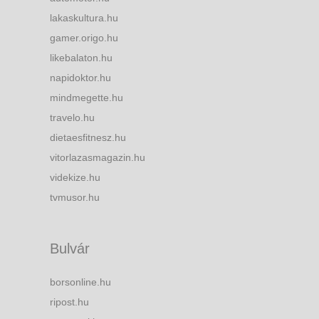
lakaskultura.hu
gamer.origo.hu
likebalaton.hu
napidoktor.hu
mindmegette.hu
travelo.hu
dietaesfitnesz.hu
vitorlazasmagazin.hu
videkize.hu
tvmusor.hu
Bulvár
borsonline.hu
ripost.hu