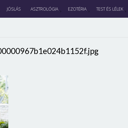
JÓSLÁS
ASZTROLÓGIA
EZOTÉRIA
TEST ÉS LÉLEK
00000967b1e024b1152f.jpg