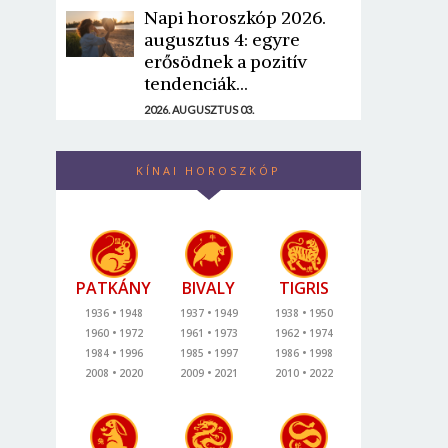
Napi horoszkóp 2026.
augusztus 4: egyre
erősödnek a pozitív
tendenciák...
2026. AUGUSZTUS 03.
KÍNAI HOROSZKÓP
PATKÁNY
BIVALY
TIGRIS
1936
1948
1937
1949
1938
1950
1960
1972
1961
1973
1962
1974
1984
1996
1985
1997
1986
1998
2008
2020
2009
2021
2010
2022