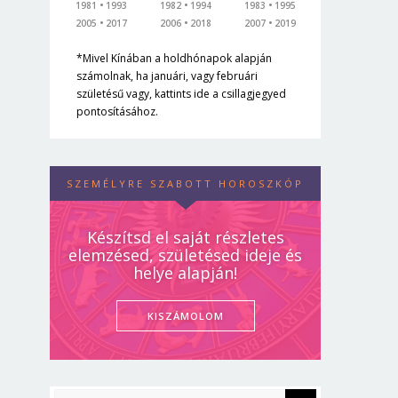
1981
1993
1982
1994
1983
1995
2005
2017
2006
2018
2007
2019
*Mivel Kínában a holdhónapok alapján
számolnak, ha januári, vagy februári
születésű vagy, kattints ide a csillagjegyed
pontosításához.
SZEMÉLYRE SZABOTT HOROSZKÓP
Készítsd el saját részletes
elemzésed, születésed ideje és
helye alapján!
KISZÁMOLOM