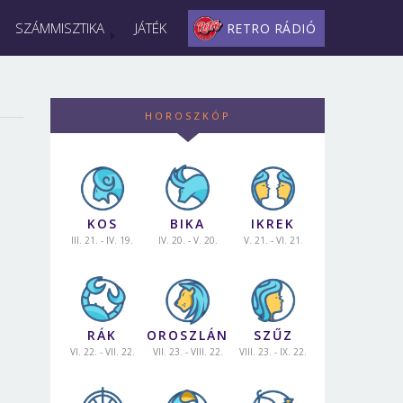
SZÁMMISZTIKA
JÁTÉK
RETRO RÁDIÓ
HOROSZKÓP
KOS
BIKA
IKREK
III. 21. - IV. 19.
IV. 20. - V. 20.
V. 21. - VI. 21.
RÁK
OROSZLÁN
SZŰZ
VI. 22. - VII. 22.
VII. 23. - VIII. 22.
VIII. 23. - IX. 22.