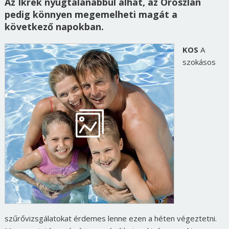
Az Ikrek nyugtalanabbul alhat, az Oroszlán
pedig könnyen megemelheti magát a
következő napokban.
KOS
A
szokásos
szűrővizsgálatokat érdemes lenne ezen a héten végeztetni.