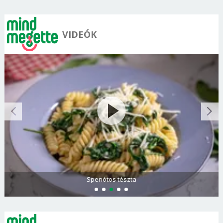
VIDEÓK
Spenótos tészta