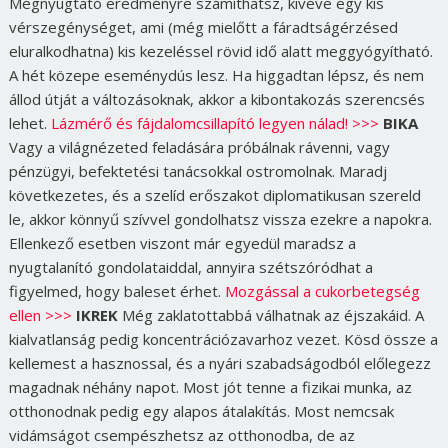
Megnyugtató eredményre számíthatsz, kivéve egy kis
vérszegénységet, ami (még mielőtt a fáradtságérzésed
eluralkodhatna) kis kezeléssel rövid idő alatt meggyógyítható.
A hét közepe eseménydús lesz. Ha higgadtan lépsz, és nem
állod útját a változásoknak, akkor a kibontakozás szerencsés
lehet.
Lázmérő és fájdalomcsillapító legyen nálad! >>>
BIKA
Vagy a világnézeted feladására próbálnak rávenni, vagy
pénzügyi, befektetési tanácsokkal ostromolnak. Maradj
következetes, és a szelíd erőszakot diplomatikusan szereld
le, akkor könnyű szívvel gondolhatsz vissza ezekre a napokra.
Ellenkező esetben viszont már egyedül maradsz a
nyugtalanító gondolataiddal, annyira szétszóródhat a
figyelmed, hogy baleset érhet.
Mozgással a cukorbetegség
ellen >>>
IKREK
Még zaklatottabbá válhatnak az éjszakáid. A
kialvatlanság pedig koncentrációzavarhoz vezet. Kösd össze a
kellemest a hasznossal, és a nyári szabadságodból előlegezz
magadnak néhány napot. Most jót tenne a fizikai munka, az
otthonodnak pedig egy alapos átalakítás. Most nemcsak
vidámságot csempészhetsz az otthonodba, de az