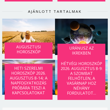
AJÁNLOTT TARTALMAK
AUGUSZTUSI
URÁNUSZ AZ
HOROSZKÓP
IKREKBEN
HÉTVÉGI HOROSZKÓP
HETI SZERELMI
2026. AUGUSZTUS 8-9:
HOROSZKÓP 2026.
A SZOMBAT
AUGUSZTUS 8-14.: A
FELHŐTLEN, A
NAPFOGYATKOZÁS
VASÁRNAP HOZ
PRÓBÁRA TESZI A
NÉHÁNY
KAPCSOLATOKAT
FORDULATOT…