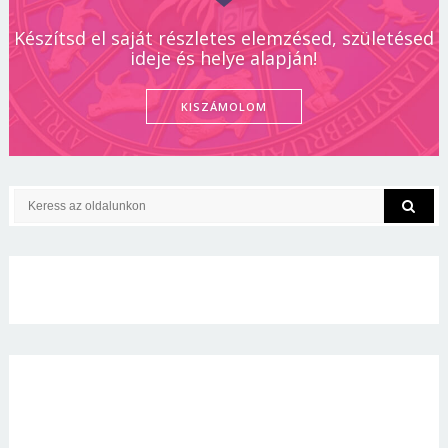
Készítsd el saját részletes elemzésed, születésed
ideje és helye alapján!
KISZÁMOLOM