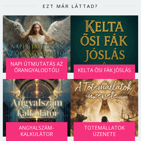
Jelszó
EZT MÁR LÁTTAD?
Mégse
Bejelentkezés
NAPI ÚTMUTATÁS AZ
ŐRANGYALODTÓL!
KELTA ŐSI FÁK JÓSLÁS
ANGYALSZÁM-
TOTEMÁLLATOK
KALKULÁTOR
ÜZENETE