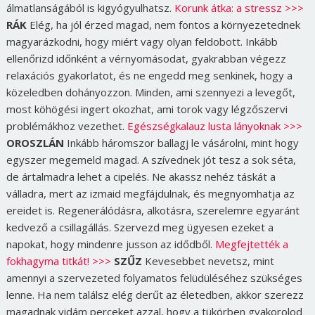
álmatlanságából is kigyógyulhatsz.
Korunk átka: a stressz >>>
RÁK
Elég, ha jól érzed magad, nem fontos a környezetednek
magyarázkodni, hogy miért vagy olyan feldobott. Inkább
ellenőrizd időnként a vérnyomásodat, gyakrabban végezz
relaxációs gyakorlatot, és ne engedd meg senkinek, hogy a
közeledben dohányozzon. Minden, ami szennyezi a levegőt,
most köhögési ingert okozhat, ami torok vagy légzőszervi
problémákhoz vezethet.
Egészségkalauz lusta lányoknak >>>
OROSZLÁN
Inkább háromszor ballagj le vásárolni, mint hogy
egyszer megemeld magad. A szívednek jót tesz a sok séta,
de ártalmadra lehet a cipelés. Ne akassz nehéz táskát a
válladra, mert az izmaid megfájdulnak, és megnyomhatja az
ereidet is. Regenerálódásra, alkotásra, szerelemre egyaránt
kedvező a csillagállás. Szervezd meg ügyesen ezeket a
napokat, hogy mindenre jusson az idődből.
Megfejtették a
fokhagyma titkát! >>>
SZŰZ
Kevesebbet nevetsz, mint
amennyi a szervezeted folyamatos felüdüléséhez szükséges
lenne. Ha nem találsz elég derűt az életedben, akkor szerezz
magadnak vidám perceket azzal, hogy a tükörben gyakorolod