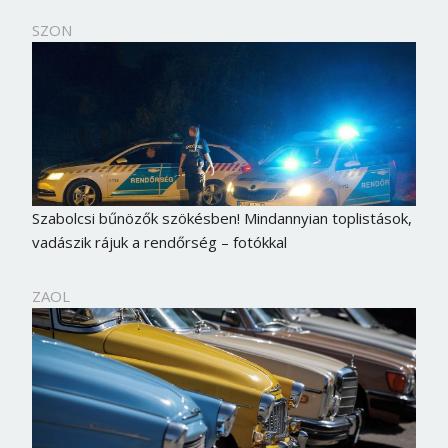
SZON
Szabolcsi bűnözők szökésben! Mindannyian toplistások,
vadászik rájuk a rendőrség – fotókkal
ZAOL