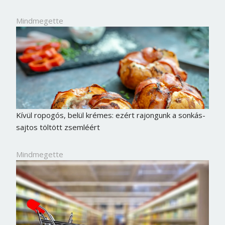
Mindmegette
Kívül ropogós, belül krémes: ezért rajongunk a sonkás-
sajtos töltött zsemléért
Mindmegette