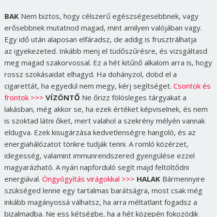
BAK
Nem biztos, hogy célszerű egészségesebbnek, vagy
erősebbnek mutatnod magad, mint amilyen valójában vagy.
Egy idő után alaposan elfáradsz, de addig is frusztrálhatja
az igyekezeted. Inkább menj el tüdőszűrésre, és vizsgáltasd
meg magad szakorvossal. Ez a hét kitűnő alkalom arra is, hogy
rossz szokásaidat elhagyd. Ha dohányzol, dobd el a
cigarettát, ha egyedül nem megy, kérj segítséget.
Csontok és
frontok >>>
VÍZÖNTŐ
Ne őrizz fölösleges tárgyakat a
lakásban, még akkor se, ha ezek értéket képviselnek, és nem
is szoktad látni őket, mert valahol a szekrény mélyén vannak
eldugva. Ezek kisugárzása kedvetlenségre hangoló, és az
energiahálózatot tönkre tudják tenni. A romló közérzet,
idegesség, valamint immunrendszered gyengülése ezzel
magyarázható. A nyári napforduló segít majd feltöltődni
energiával.
Öngyógyítás virágokkal >>>
HALAK
Bármennyire
szükséged lenne egy tartalmas barátságra, most csak még
inkább magányossá válhatsz, ha arra méltatlant fogadsz a
bizalmadba. Ne ess kétségbe, ha a hét közepén fokozódik