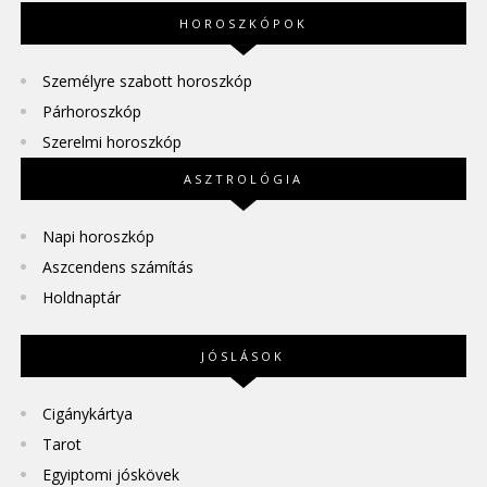
HOROSZKÓPOK
Személyre szabott horoszkóp
Párhoroszkóp
Szerelmi horoszkóp
ASZTROLÓGIA
Napi horoszkóp
Aszcendens számítás
Holdnaptár
JÓSLÁSOK
Cigánykártya
Tarot
Egyiptomi jóskövek