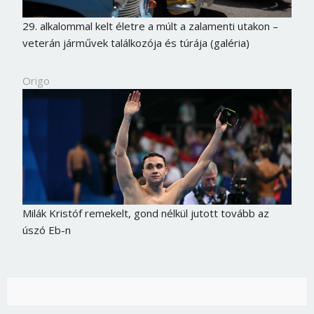
29. alkalommal kelt életre a múlt a zalamenti utakon –
veterán járművek találkozója és túrája (galéria)
Origo
Milák Kristóf remekelt, gond nélkül jutott tovább az
úszó Eb-n
Borsonline bejelentkezés
E-mail cím vagy felhasználónév