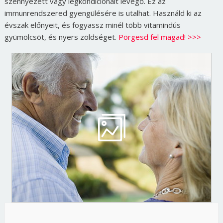
szennyezett vagy légkondicionált levegő. Ez az
immunrendszered gyengülésére is utalhat. Használd ki az
évszak előnyeit, és fogyassz minél több vitamindús
gyümölcsöt, és nyers zöldséget.
Pörgesd fel magad! >>>