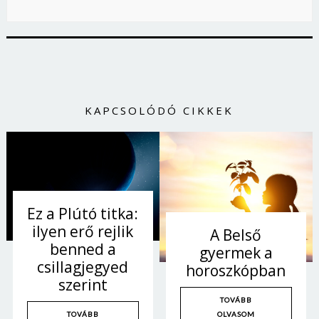
KAPCSOLÓDÓ CIKKEK
Ez a Plútó titka:
ilyen erő rejlik
A Belső
benned a
gyermek a
csillagjegyed
horoszkópban
szerint
TOVÁBB
OLVASOM
TOVÁBB