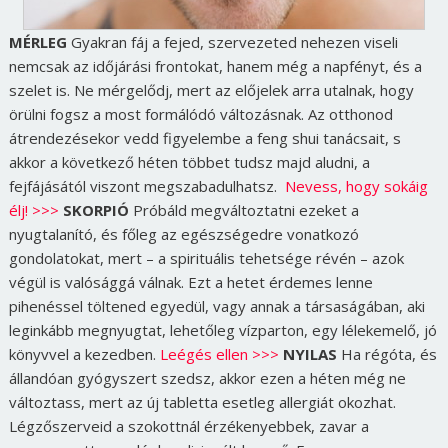
MÉRLEG
Gyakran fáj a fejed, szervezeted nehezen viseli
nemcsak az időjárási frontokat, hanem még a napfényt, és a
szelet is. Ne mérgelődj, mert az előjelek arra utalnak, hogy
örülni fogsz a most formálódó változásnak. Az otthonod
átrendezésekor vedd figyelembe a feng shui tanácsait, s
akkor a következő héten többet tudsz majd aludni, a
fejfájásától viszont megszabadulhatsz.
Nevess, hogy sokáig
élj! >>>
SKORPIÓ
Próbáld megváltoztatni ezeket a
nyugtalanító, és főleg az egészségedre vonatkozó
gondolatokat, mert – a spirituális tehetsége révén – azok
végül is valósággá válnak. Ezt a hetet érdemes lenne
pihenéssel töltened egyedül, vagy annak a társaságában, aki
leginkább megnyugtat, lehetőleg vízparton, egy lélekemelő, jó
könyvvel a kezedben.
Leégés ellen >>>
NYILAS
Ha régóta, és
állandóan gyógyszert szedsz, akkor ezen a héten még ne
változtass, mert az új tabletta esetleg allergiát okozhat.
Légzőszerveid a szokottnál érzékenyebbek, zavar a