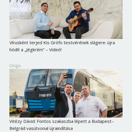
Vírusként terjed Kis Grófo testvérének slágere: újra
hódít a „Jégkrém” – Videó!
Origo
Vitézy Dávid: Fontos szakaszba lépett a Budapest–
Belgrád vasútvonal újraindítása