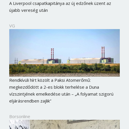
A Liverpool csapatkapitánya az új edzőnek üzent az
újabb vereség után
VG
Rendkívüli hírt közölt a Paksi Atomerőmű:
megkezdődött a 2-es blokk terhelése a Duna
vízszintjének emelkedése után – „A folyamat szigorú
eljárásrendben zajlik”
Borsonline