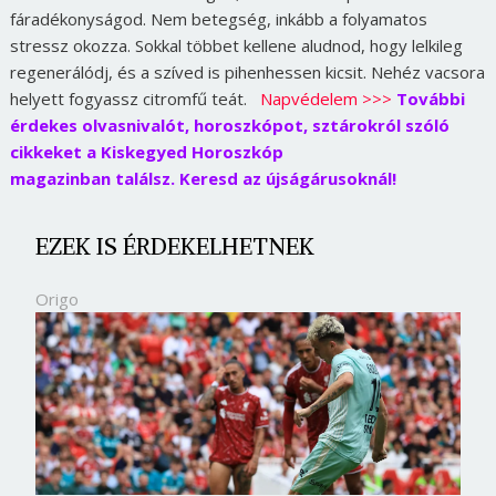
fáradékonyságod. Nem betegség, inkább a folyamatos
stressz okozza. Sokkal többet kellene aludnod, hogy lelkileg
regenerálódj, és a szíved is pihenhessen kicsit. Nehéz vacsora
helyett fogyassz citromfű teát.
Napvédelem >>>
További
érdekes olvasnivalót, horoszkópot, sztárokról szóló
cikkeket a Kiskegyed Horoszkóp
magazinban találsz. Keresd az újságárusoknál!
EZEK IS ÉRDEKELHETNEK
Origo