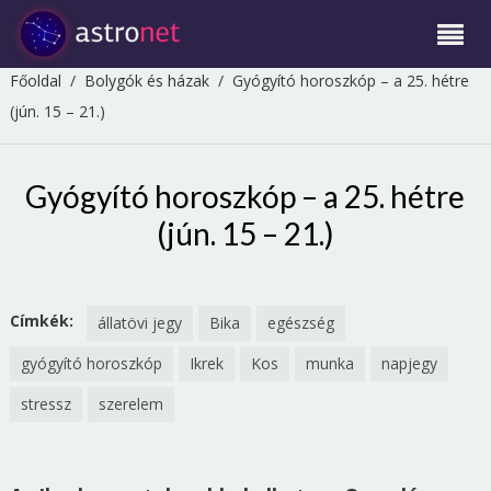
Főoldal
/
Bolygók és házak
/
Gyógyító horoszkóp – a 25. hétre
(jún. 15 – 21.)
Gyógyító horoszkóp – a 25. hétre
(jún. 15 – 21.)
Címkék:
állatövi jegy
Bika
egészség
gyógyító horoszkóp
Ikrek
Kos
munka
napjegy
stressz
szerelem