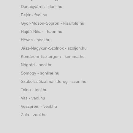
Dunaújváros - duol.hu
Fejér - feol.hu
Győr-Moson-Sopron - kisalfold.hu
Hajdú-Bihar - haon.hu
Heves - heol.hu
Jász-Nagykun-Szolnok - szoljon.hu
Komárom-Esztergom - kemma.hu
Nógrád - nool.hu
Somogy - sonline.hu
Szabolcs-Szatmár-Bereg - szon.hu
Tolna - teol.hu
Vas - vaol.hu
Veszprém - veol.hu
Zala - zaol.hu