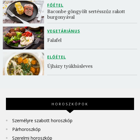
FŐÉTEL
Baconbe göngyölt sertésszűz rakott 
burgonyával
VEGETÁRIÁNUS
Falafel
ELŐÉTEL
Újházy tyúkhúsleves
HOROSZKÓPOK
Személyre szabott horoszkóp
Párhoroszkóp
Szerelmi horoszkóp