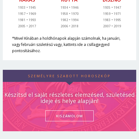
1933
1945
1934
1946
1935
1947
1957
1969
1958
1970
1959
1971
1981
1993
1982
1994
1983
1995
2005
2017
2006
2018
2007
2019
*Mivel Kínában a holdhónapok alapján számolnak, ha januári,
vagy februári születésű vagy, kattints ide a csillagjegyed
pontosításához.
SZEMÉLYRE SZABOTT HOROSZKÓP
Készítsd el saját részletes elemzésed, születésed
ideje és helye alapján!
KISZÁMOLOM