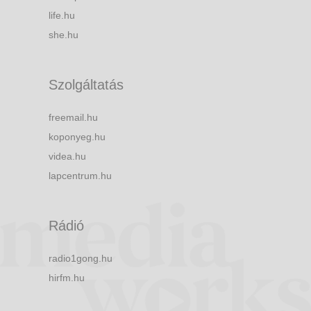
life.hu
she.hu
Szolgáltatás
freemail.hu
koponyeg.hu
videa.hu
lapcentrum.hu
Rádió
radio1gong.hu
hirfm.hu