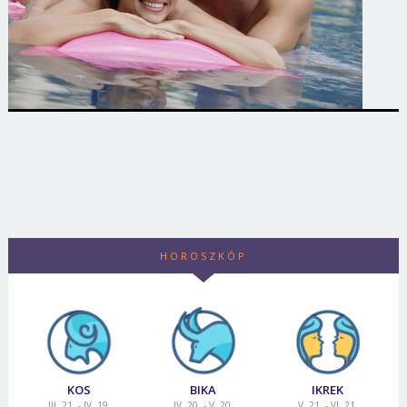
HOROSZKÓP
KOS
BIKA
IKREK
III. 21. - IV. 19.
IV. 20. - V. 20.
V. 21. - VI. 21.