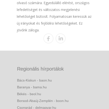
olvasó számára. Egyedülálló elérést, országos
lefedettséget és változatos megjelenési
lehetőséget biztosít. Folyamatosan keressük az
új irányokat és fejlődési lehetőségeket. Ez
jövőnk záloga.
Regionális hírportálok
Bács-Kiskun - baon.hu
Baranya - bama.hu
Békés - beol.hu
Borsod-Abaúj-Zemplén - boon.hu
Csongrád - delmagyar.hu