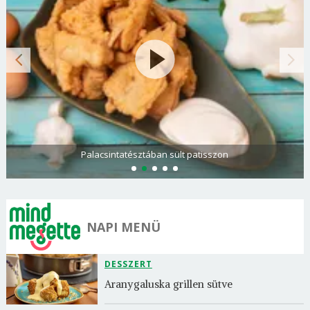
Palacsintatésztában sült patisszon
NAPI MENÜ
DESSZERT
Aranygaluska grillen sütve