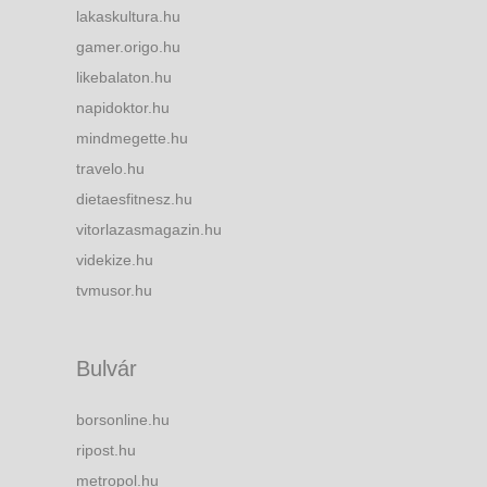
lakaskultura.hu
gamer.origo.hu
likebalaton.hu
napidoktor.hu
mindmegette.hu
travelo.hu
dietaesfitnesz.hu
vitorlazasmagazin.hu
videkize.hu
tvmusor.hu
Bulvár
borsonline.hu
ripost.hu
metropol.hu