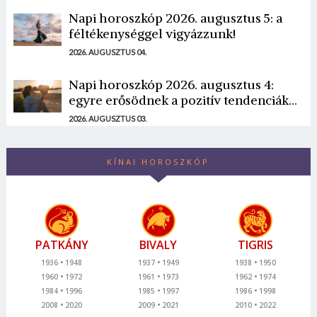
Napi horoszkóp 2026. augusztus 5: a
féltékenységgel vigyázzunk!
2026. AUGUSZTUS 04.
Napi horoszkóp 2026. augusztus 4:
egyre erősödnek a pozitív tendenciák...
2026. AUGUSZTUS 03.
KÍNAI HOROSZKÓP
PATKÁNY
BIVALY
TIGRIS
1936
1948
1937
1949
1938
1950
1960
1972
1961
1973
1962
1974
1984
1996
1985
1997
1986
1998
2008
2020
2009
2021
2010
2022