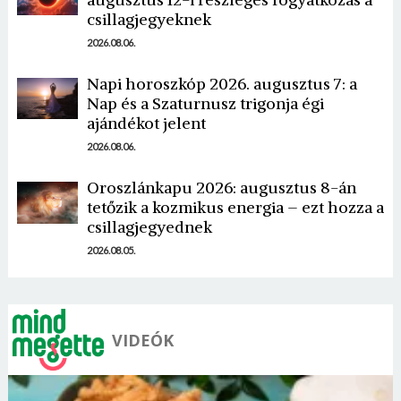
csillagjegyeknek
2026.08.06.
Napi horoszkóp 2026. augusztus 7: a
Nap és a Szaturnusz trigonja égi
ajándékot jelent
Borsonline bejelentkezés
2026.08.06.
E-mail cím vagy felhasználónév
Oroszlánkapu 2026: augusztus 8-án
tetőzik a kozmikus energia – ezt hozza a
csillagjegyednek
Jelszó
2026.08.05.
Mégse
Bejelentkezés
VIDEÓK