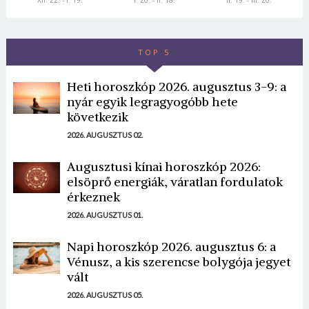
XII. 22. - I. 19.
I. 20. - II. 18.
II. 19. - III. 20.
TOP 5
Heti horoszkóp 2026. augusztus 3-9: a
nyár egyik legragyogóbb hete
következik
2026. AUGUSZTUS 02.
Augusztusi kínai horoszkóp 2026:
elsöprő energiák, váratlan fordulatok
érkeznek
2026. AUGUSZTUS 01.
Napi horoszkóp 2026. augusztus 6: a
Vénusz, a kis szerencse bolygója jegyet
vált
2026. AUGUSZTUS 05.