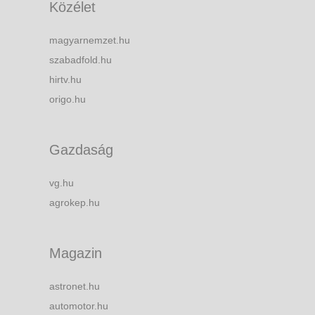
Közélet
magyarnemzet.hu
szabadfold.hu
hirtv.hu
origo.hu
Gazdaság
vg.hu
agrokep.hu
Magazin
astronet.hu
automotor.hu