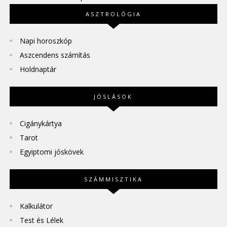
ASZTROLÓGIA
Napi horoszkóp
Aszcendens számítás
Holdnaptár
JÓSLÁSOK
Cigánykártya
Tarot
Egyiptomi jóskövek
SZÁMMISZTIKA
Kalkulátor
Test és Lélek