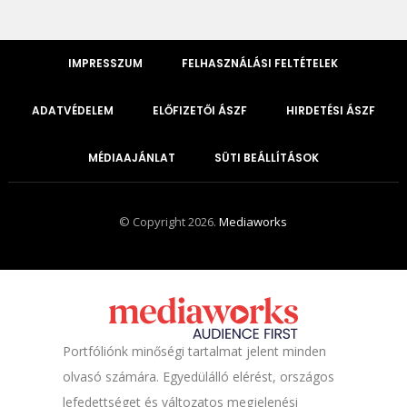
IMPRESSZUM
FELHASZNÁLÁSI FELTÉTELEK
ADATVÉDELEM
ELŐFIZETŐI ÁSZF
HIRDETÉSI ÁSZF
MÉDIAAJÁNLAT
SÜTI BEÁLLÍTÁSOK
© Copyright 2026.
Mediaworks
Portfóliónk minőségi tartalmat jelent minden
olvasó számára. Egyedülálló elérést, országos
lefedettséget és változatos megjelenési