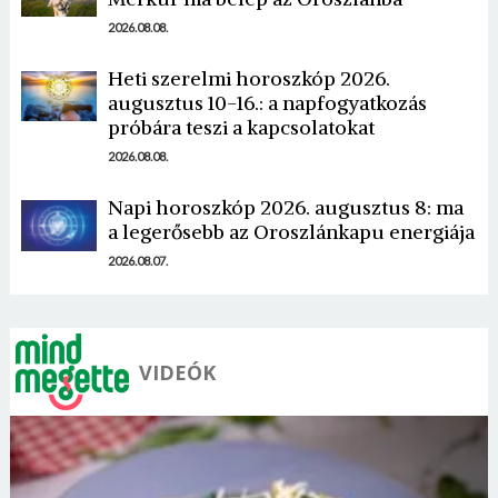
2026.08.08.
Heti szerelmi horoszkóp 2026.
augusztus 10-16.: a napfogyatkozás
próbára teszi a kapcsolatokat
Borsonline bejelentkezés
2026.08.08.
E-mail cím vagy felhasználónév
Napi horoszkóp 2026. augusztus 8: ma
a legerősebb az Oroszlánkapu energiája
2026.08.07.
Jelszó
Mégse
Bejelentkezés
VIDEÓK