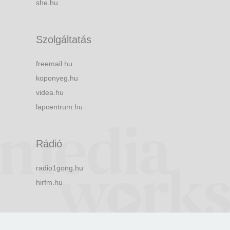
she.hu
Szolgáltatás
freemail.hu
koponyeg.hu
videa.hu
lapcentrum.hu
Rádió
radio1gong.hu
hirfm.hu