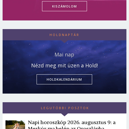
KISZÁMOLOM
HOLDNAPTÁR
Mai nap
Nézd meg mit üzen a Hold!
HOLDKALENDÁRIUM
LEGUTÓBBI POSZTOK
Napi horoszkóp 2026. augusztus 9: a
Merkúr ma belép az Oroszlánba