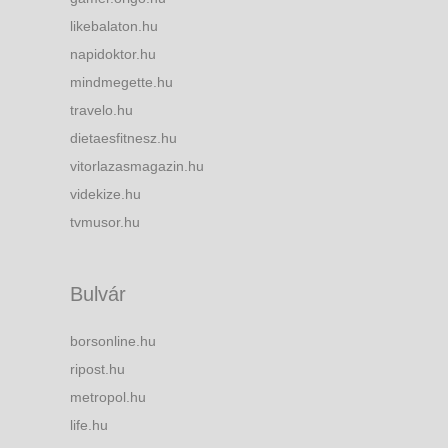
likebalaton.hu
napidoktor.hu
mindmegette.hu
travelo.hu
dietaesfitnesz.hu
vitorlazasmagazin.hu
videkize.hu
tvmusor.hu
Bulvár
borsonline.hu
ripost.hu
metropol.hu
life.hu