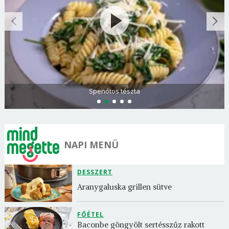
Spenótos tészta
NAPI MENÜ
DESSZERT
Aranygaluska grillen sütve
FŐÉTEL
Baconbe göngyölt sertésszűz rakott 