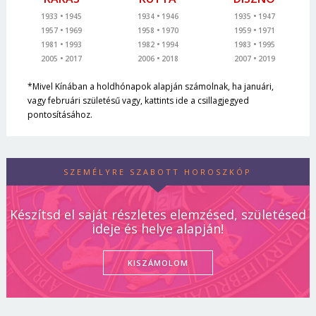
1933
1945
1934
1946
1935
1947
1957
1969
1958
1970
1959
1971
1981
1993
1982
1994
1983
1995
2005
2017
2006
2018
2007
2019
*Mivel Kínában a holdhónapok alapján számolnak, ha januári,
vagy februári születésű vagy, kattints ide a csillagjegyed
pontosításához.
SZEMÉLYRE SZABOTT HOROSZKÓP
Készítsd el saját részletes elemzésed, születésed
ideje és helye alapján!
KISZÁMOLOM