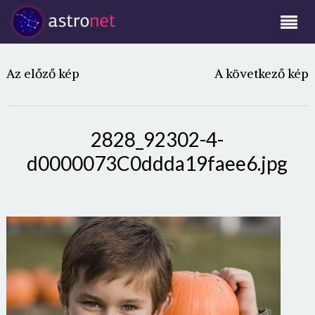
Az előző kép
A következő kép
2828_92302-4-
d0000073C0ddda19faee6.jpg