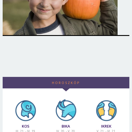
HOROSZKÓP
KOS
BIKA
IKREK
III. 21. - IV. 19.
IV. 20. - V. 20.
V. 21. - VI. 21.