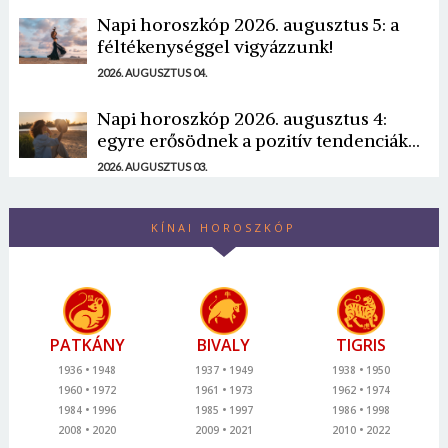
Napi horoszkóp 2026. augusztus 5: a
féltékenységgel vigyázzunk!
2026. AUGUSZTUS 04.
Napi horoszkóp 2026. augusztus 4:
egyre erősödnek a pozitív tendenciák...
2026. AUGUSZTUS 03.
KÍNAI HOROSZKÓP
PATKÁNY
BIVALY
TIGRIS
1936
1948
1937
1949
1938
1950
1960
1972
1961
1973
1962
1974
1984
1996
1985
1997
1986
1998
2008
2020
2009
2021
2010
2022