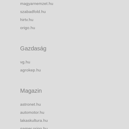
magyarnemzet.hu
szabadfold.hu
hirtv.hu
origo.hu
Gazdaság
vg.hu
agrokep.hu
Magazin
astronet.hu
automotor.hu
lakaskultura.hu
gamer.origo.hu