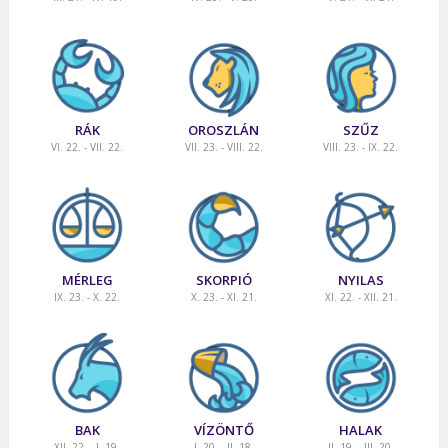
RÁK
OROSZLÁN
SZŰZ
VI. 22. - VII. 22.
VII. 23. - VIII. 22.
VIII. 23. - IX. 22.
MÉRLEG
SKORPIÓ
NYILAS
IX. 23. - X. 22.
X. 23. - XI. 21.
XI. 22. - XII. 21.
BAK
VÍZÖNTŐ
HALAK
XII. 22. - I. 19.
I. 20. - II. 18.
II. 19. - III. 20.