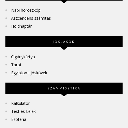
Napi horoszkóp
Aszcendens számítás
Holdnaptár
JÓSLÁSOK
Cigánykártya
Tarot
Egyiptomi jóskövek
SZÁMMISZTIKA
Kalkulátor
Test és Lélek
Ezotéria