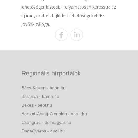
lehetőséget biztosít. Folyamatosan keressük az
új irányokat és fejlődési lehetőségeket. Ez
jövőnk záloga.
Regionális hírportálok
Bács-Kiskun - baon.hu
Baranya - bama.hu
Békés - beol.hu
Borsod-Abaúj-Zemplén - boon.hu
Csongrád - delmagyar.hu
Dunaújváros - duol.hu