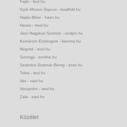
Fejér - feol.hu
Győr-Moson-Sopron - kisalfold.hu
Hajdú-Bihar - haon.hu
Heves - heol.hu
Jász-Nagykun-Szolnok - szoljon.hu
Komárom-Esztergom - kemma.hu
Nógrád - nool.hu
Somogy - sonline.hu
Szabolcs-Szatmár-Bereg - szon.hu
Tolna - teol.hu
Vas - vaol.hu
Veszprém - veol.hu
Zala - zaol.hu
Közélet