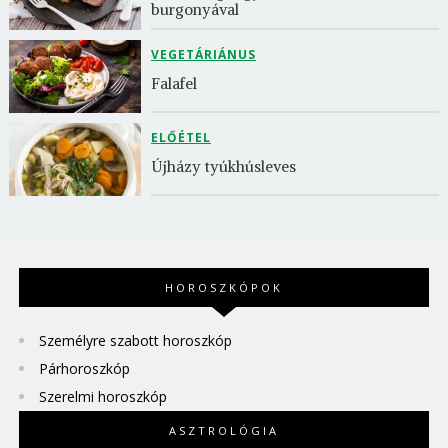
burgonyával
VEGETÁRIÁNUS
Falafel
ELŐÉTEL
Újházy tyúkhúsleves
HOROSZKÓPOK
Személyre szabott horoszkóp
Párhoroszkóp
Szerelmi horoszkóp
ASZTROLÓGIA