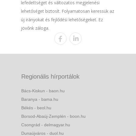
lefedettséget és változatos megjelenési
lehetőséget biztosít. Folyamatosan keressük az
új irányokat és fejlődési lehetőségeket. Ez
jövőnk záloga.
Regionális hírportálok
Bács-Kiskun - baon.hu
Baranya - bama.hu
Békés - beol.hu
Borsod-Abaúj-Zemplén - boon.hu
Csongrád - delmagyar.hu
Dunaújváros - duol.hu