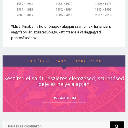
1957
1969
1958
1970
1959
1971
1981
1993
1982
1994
1983
1995
2005
2017
2006
2018
2007
2019
*Mivel Kínában a holdhónapok alapján számolnak, ha januári,
vagy februári születésű vagy, kattints ide a csillagjegyed
pontosításához.
SZEMÉLYRE SZABOTT HOROSZKÓP
Készítsd el saját részletes elemzésed, születésed
ideje és helye alapján!
KISZÁMOLOM