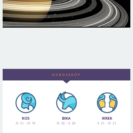
HOROSZKÓP
KOS
BIKA
IKREK
III. 21. - IV. 19.
IV. 20. - V. 20.
V. 21. - VI. 21.