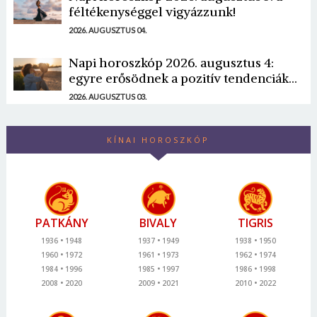
féltékenységgel vigyázzunk!
2026. AUGUSZTUS 04.
Napi horoszkóp 2026. augusztus 4:
egyre erősödnek a pozitív tendenciák...
2026. AUGUSZTUS 03.
KÍNAI HOROSZKÓP
PATKÁNY
BIVALY
TIGRIS
1936
1948
1937
1949
1938
1950
1960
1972
1961
1973
1962
1974
1984
1996
1985
1997
1986
1998
2008
2020
2009
2021
2010
2022