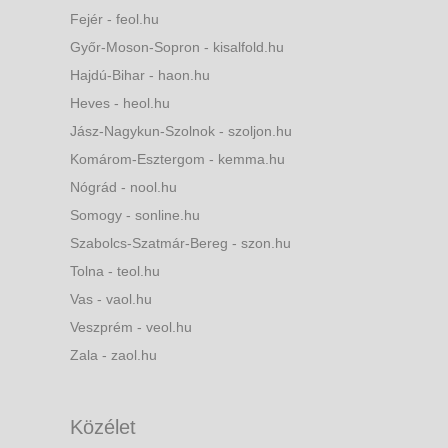
Fejér - feol.hu
Győr-Moson-Sopron - kisalfold.hu
Hajdú-Bihar - haon.hu
Heves - heol.hu
Jász-Nagykun-Szolnok - szoljon.hu
Komárom-Esztergom - kemma.hu
Nógrád - nool.hu
Somogy - sonline.hu
Szabolcs-Szatmár-Bereg - szon.hu
Tolna - teol.hu
Vas - vaol.hu
Veszprém - veol.hu
Zala - zaol.hu
Közélet