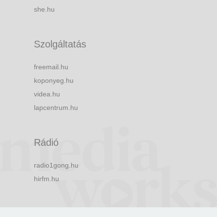
she.hu
Szolgáltatás
freemail.hu
koponyeg.hu
videa.hu
lapcentrum.hu
Rádió
radio1gong.hu
hirfm.hu