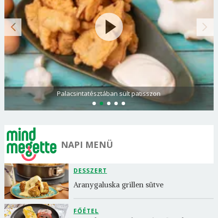
Palacsintatésztában sült patisszon
NAPI MENÜ
DESSZERT
Aranygaluska grillen sütve
FŐÉTEL