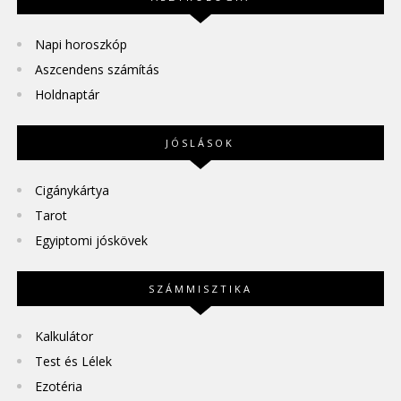
Napi horoszkóp
Aszcendens számítás
Holdnaptár
JÓSLÁSOK
Cigánykártya
Tarot
Egyiptomi jóskövek
SZÁMMISZTIKA
Kalkulátor
Test és Lélek
Ezotéria