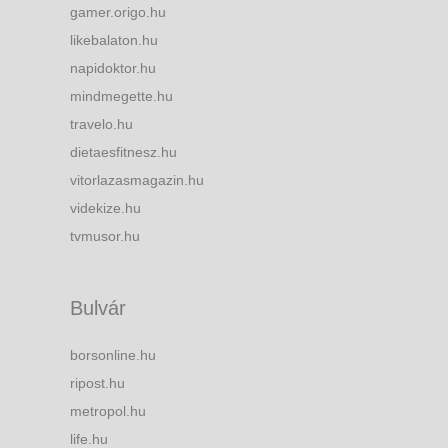
gamer.origo.hu
likebalaton.hu
napidoktor.hu
mindmegette.hu
travelo.hu
dietaesfitnesz.hu
vitorlazasmagazin.hu
videkize.hu
tvmusor.hu
Bulvár
borsonline.hu
ripost.hu
metropol.hu
life.hu