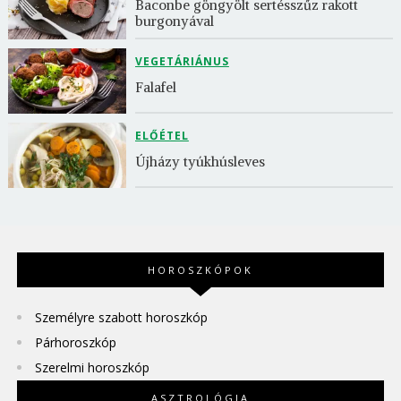
Baconbe göngyölt sertésszűz rakott 
burgonyával
VEGETÁRIÁNUS
Falafel
ELŐÉTEL
Újházy tyúkhúsleves
HOROSZKÓPOK
Személyre szabott horoszkóp
Párhoroszkóp
Szerelmi horoszkóp
ASZTROLÓGIA