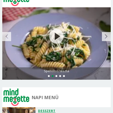
Spenótos tészta
NAPI MENÜ
DESSZERT