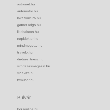
astronet.hu
automotor.hu
lakaskultura.hu
gamer.origo.hu
likebalaton.hu
napidoktor.hu
mindmegette.hu
travelo.hu
dietaesfitnesz.hu
vitorlazasmagazin.hu
videkize.hu
tvmusor.hu
Bulvár
borsonline.hu