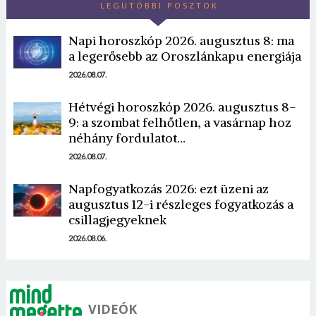
LEGUTÓBBI POSZTOK
Napi horoszkóp 2026. augusztus 8: ma
a legerősebb az Oroszlánkapu energiája
2026.08.07.
Hétvégi horoszkóp 2026. augusztus 8-
Borsonline bejelentkezés
9: a szombat felhőtlen, a vasárnap hoz
néhány fordulatot…
E-mail cím vagy felhasználónév
2026.08.07.
Napfogyatkozás 2026: ezt üzeni az
augusztus 12-i részleges fogyatkozás a
Jelszó
csillagjegyeknek
2026.08.06.
Mégse
Bejelentkezés
VIDEÓK