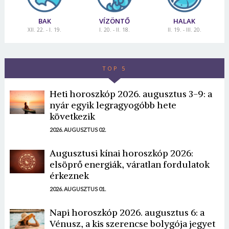
BAK
VÍZÖNTŐ
HALAK
XII. 22. - I. 19.
I. 20. - II. 18.
II. 19. - III. 20.
TOP 5
Heti horoszkóp 2026. augusztus 3-9: a
nyár egyik legragyogóbb hete
következik
2026. AUGUSZTUS 02.
Augusztusi kínai horoszkóp 2026:
elsöprő energiák, váratlan fordulatok
érkeznek
2026. AUGUSZTUS 01.
Napi horoszkóp 2026. augusztus 6: a
Vénusz, a kis szerencse bolygója jegyet