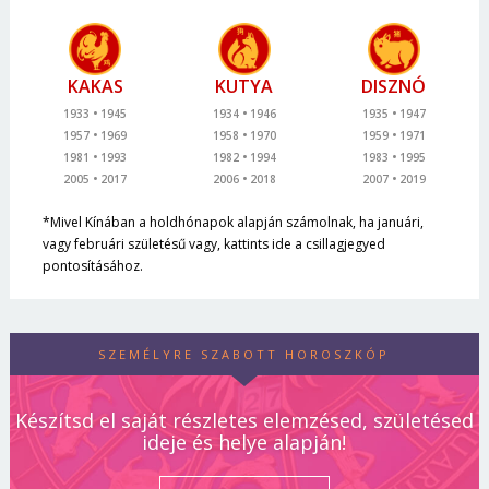
KAKAS
KUTYA
DISZNÓ
1933
1945
1934
1946
1935
1947
1957
1969
1958
1970
1959
1971
1981
1993
1982
1994
1983
1995
2005
2017
2006
2018
2007
2019
*Mivel Kínában a holdhónapok alapján számolnak, ha januári,
vagy februári születésű vagy, kattints ide a csillagjegyed
pontosításához.
SZEMÉLYRE SZABOTT HOROSZKÓP
Készítsd el saját részletes elemzésed, születésed
ideje és helye alapján!