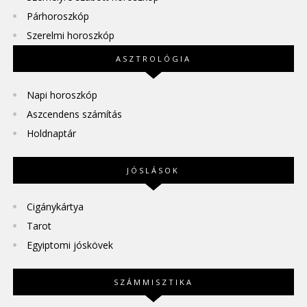
Párhoroszkóp
Szerelmi horoszkóp
ASZTROLÓGIA
Napi horoszkóp
Aszcendens számítás
Holdnaptár
JÓSLÁSOK
Cigánykártya
Tarot
Egyiptomi jóskövek
SZÁMMISZTIKA