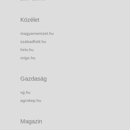
Közélet
magyarnemzet.hu
szabadfold.hu
hirtv.hu
origo.hu
Gazdaság
vg.hu
agrokep.hu
Magazin