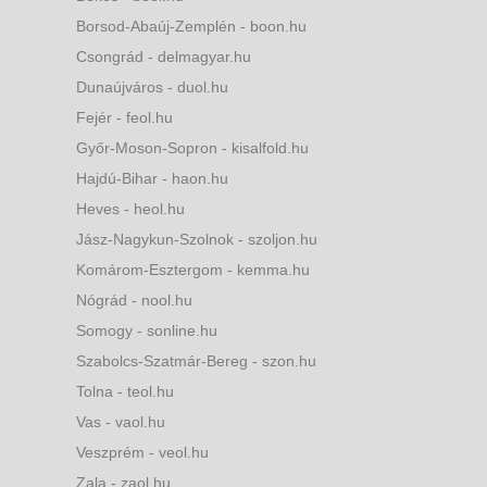
Borsod-Abaúj-Zemplén - boon.hu
Csongrád - delmagyar.hu
Dunaújváros - duol.hu
Fejér - feol.hu
Győr-Moson-Sopron - kisalfold.hu
Hajdú-Bihar - haon.hu
Heves - heol.hu
Jász-Nagykun-Szolnok - szoljon.hu
Komárom-Esztergom - kemma.hu
Nógrád - nool.hu
Somogy - sonline.hu
Szabolcs-Szatmár-Bereg - szon.hu
Tolna - teol.hu
Vas - vaol.hu
Veszprém - veol.hu
Zala - zaol.hu