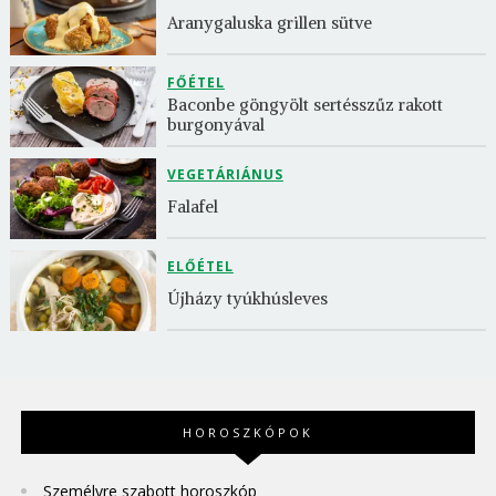
Aranygaluska grillen sütve
FŐÉTEL
Baconbe göngyölt sertésszűz rakott 
burgonyával
VEGETÁRIÁNUS
Falafel
ELŐÉTEL
Újházy tyúkhúsleves
HOROSZKÓPOK
Személyre szabott horoszkóp