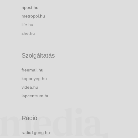
ripost.hu
metropol.hu
life.hu
she.hu
Szolgáltatás
freemail.hu
koponyeg.hu
videa.hu
lapcentrum.hu
Rádió
radio1gong.hu