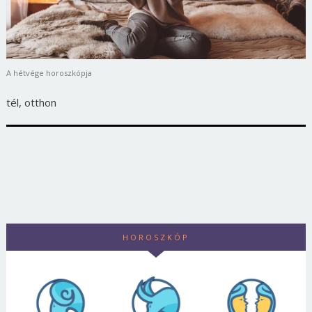
A hétvége horoszkópja
tél, otthon
HOROSZKÓP