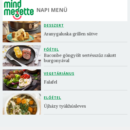
NAPI MENÜ
DESSZERT
Aranygaluska grillen sütve
FŐÉTEL
Baconbe göngyölt sertésszűz rakott 
burgonyával
VEGETÁRIÁNUS
Falafel
ELŐÉTEL
Újházy tyúkhúsleves