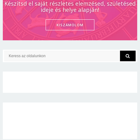
Készítsd el saját részletes elemzésed, születésed
ideje és helye alapján!
KISZÁMOLOM