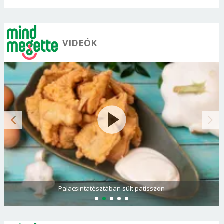
VIDEÓK
Palacsintatésztában sült patisszon