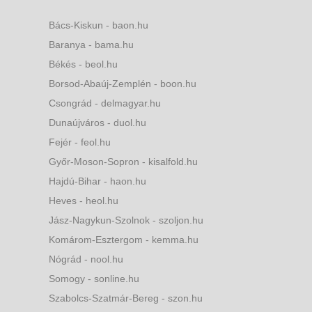
Bács-Kiskun - baon.hu
Baranya - bama.hu
Békés - beol.hu
Borsod-Abaúj-Zemplén - boon.hu
Csongrád - delmagyar.hu
Dunaújváros - duol.hu
Fejér - feol.hu
Győr-Moson-Sopron - kisalfold.hu
Hajdú-Bihar - haon.hu
Heves - heol.hu
Jász-Nagykun-Szolnok - szoljon.hu
Komárom-Esztergom - kemma.hu
Nógrád - nool.hu
Somogy - sonline.hu
Szabolcs-Szatmár-Bereg - szon.hu