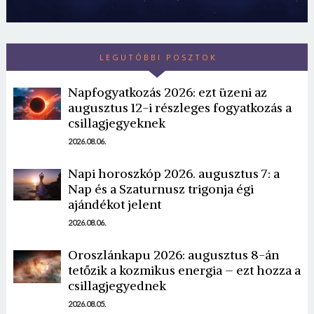
LEGUTÓBBI POSZTOK
Napfogyatkozás 2026: ezt üzeni az
augusztus 12-i részleges fogyatkozás a
csillagjegyeknek
2026.08.06.
Borsonline bejelentkezés
Napi horoszkóp 2026. augusztus 7: a
E-mail cím vagy felhasználónév
Nap és a Szaturnusz trigonja égi
ajándékot jelent
2026.08.06.
Jelszó
Oroszlánkapu 2026: augusztus 8-án
tetőzik a kozmikus energia – ezt hozza a
csillagjegyednek
Mégse
Bejelentkezés
2026.08.05.