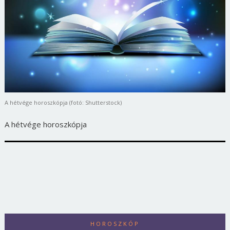
A hétvége horoszkópja (fotó: Shutterstock)
A hétvége horoszkópja
HOROSZKÓP