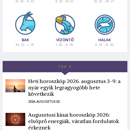
IX. 23. - X. 22.
X. 23. - XI. 21.
XI. 22. - XII. 21.
BAK
VÍZÖNTŐ
HALAK
XII. 22. - I. 19.
I. 20. - II. 18.
II. 19. - III. 20.
TOP 5
Heti horoszkóp 2026. augusztus 3-9: a
nyár egyik legragyogóbb hete
következik
2026. AUGUSZTUS 02.
Augusztusi kínai horoszkóp 2026:
elsöprő energiák, váratlan fordulatok
érkeznek