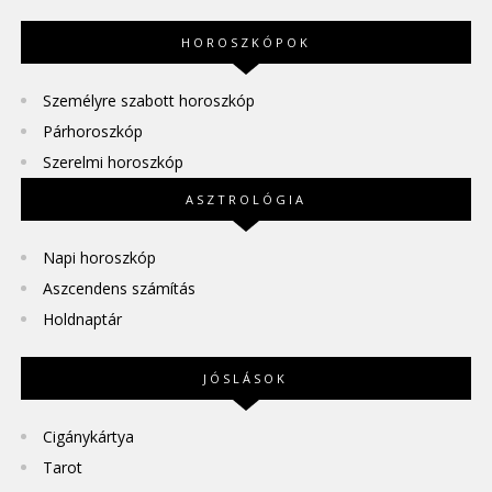
HOROSZKÓPOK
Személyre szabott horoszkóp
Párhoroszkóp
Szerelmi horoszkóp
ASZTROLÓGIA
Napi horoszkóp
Aszcendens számítás
Holdnaptár
JÓSLÁSOK
Cigánykártya
Tarot