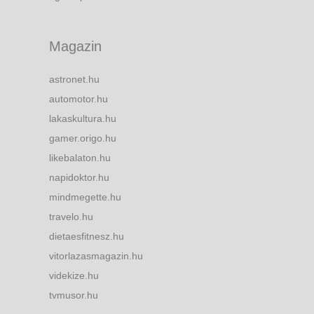
Magazin
astronet.hu
automotor.hu
lakaskultura.hu
gamer.origo.hu
likebalaton.hu
napidoktor.hu
mindmegette.hu
travelo.hu
dietaesfitnesz.hu
vitorlazasmagazin.hu
videkize.hu
tvmusor.hu