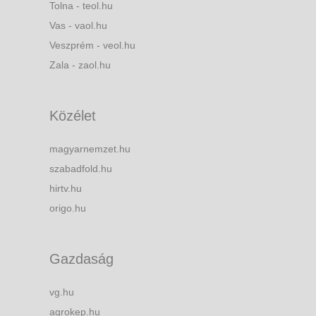
Tolna - teol.hu
Vas - vaol.hu
Veszprém - veol.hu
Zala - zaol.hu
Közélet
magyarnemzet.hu
szabadfold.hu
hirtv.hu
origo.hu
Gazdaság
vg.hu
agrokep.hu