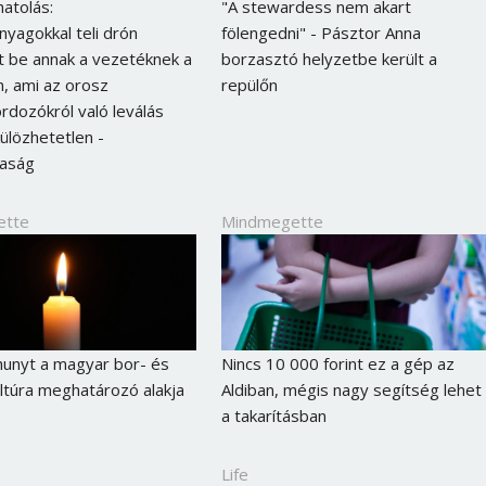
atolás:
"A stewardess nem akart
yagokkal teli drón
fölengedni" - Pásztor Anna
 be annak a vezetéknek a
borzasztó helyzetbe került a
, ami az orosz
repülőn
rdozókról való leválás
külözhetetlen -
daság
ette
Mindmegette
hunyt a magyar bor- és
Nincs 10 000 forint ez a gép az
Borsonline bejelentkezés
túra meghatározó alakja
Aldiban, mégis nagy segítség lehet
a takarításban
E-mail cím vagy felhasználónév
Life