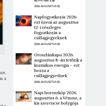
2026. AUGUSZTUS 02.
Napfogyatkozás 2026:
ezt üzeni az augusztus
12-i részleges
fogyatkozás a
csillagjegyeknek
2026. AUGUSZTUS 06.
Oroszlánkapu 2026:
augusztus 8-án tetőzik a
kozmikus energia – ezt
hozza a
son,
csillagjegyednek
ak a
2026. AUGUSZTUS 05.
Napi horoszkóp 2026.
augusztus 6: a Vénusz, a
kis szerencse bolygója
el a