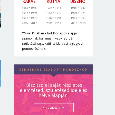
KAKAS
KUTYA
DISZNÓ
1933
1945
1934
1946
1935
1947
1957
1969
1958
1970
1959
1971
1981
1993
1982
1994
1983
1995
2005
2017
2006
2018
2007
2019
*Mivel Kínában a holdhónapok alapján
számolnak, ha januári, vagy februári
születésű vagy, kattints ide a csillagjegyed
pontosításához.
SZEMÉLYRE SZABOTT HOROSZKÓP
Készítsd el saját részletes
elemzésed, születésed ideje és
helye alapján!
KISZÁMOLOM