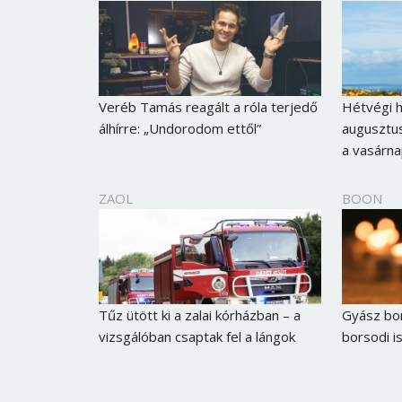
Veréb Tamás reagált a róla terjedő
Hétvégi 
álhírre: „Undorodom ettől”
augusztus
a vasárna
ZAOL
BOON
Tűz ütött ki a zalai kórházban – a
Gyász bor
vizsgálóban csaptak fel a lángok
borsodi i