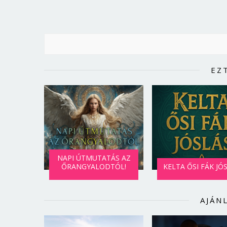
EZ
NAPI ÚTMUTATÁS AZ
ŐRANGYALODTÓL!
KELTA ŐSI FÁK JÓ
AJÁN