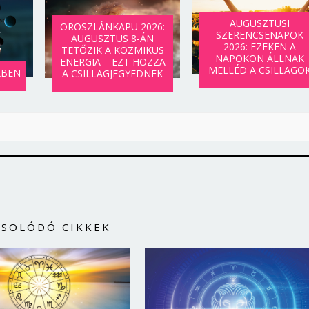
AUGUSZTUSI
OROSZLÁNKAPU 2026:
SZERENCSENAPOK
AUGUSZTUS 8-ÁN
2026: EZEKEN A
TETŐZIK A KOZMIKUS
NAPOKON ÁLLNAK
ENERGIA – EZT HOZZA
MELLÉD A CSILLAGO
KBEN
A CSILLAGJEGYEDNEK
CSOLÓDÓ CIKKEK