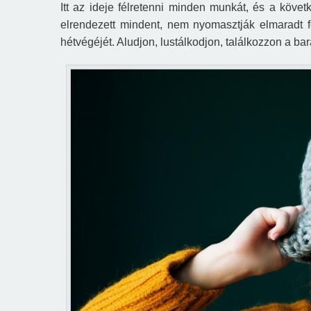
Itt az ideje félretenni minden munkát, és a köv
elrendezett mindent,
nem nyomasztják elmaradt f
hétvégéjét. Aludjon, lustálkodjon, találkozzon a bar