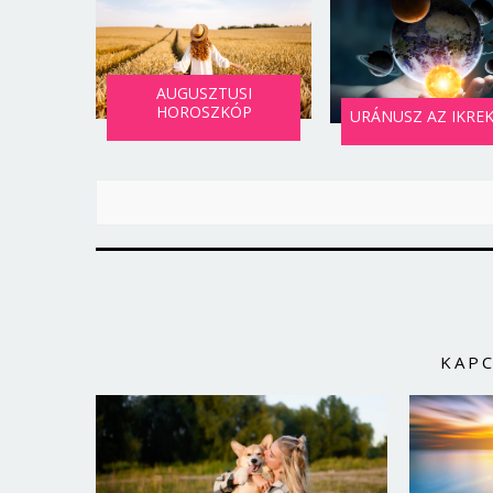
AUGUSZTUSI
HOROSZKÓP
URÁNUSZ AZ IKRE
KAP