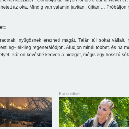
hetett az oka. Mindig van valamin javítani, újítani… Próbáljon
tt:
áradtnak, nyűgösnek érezheti magát. Talán túl sokat vállalt,
estileg
–
lelkileg
regenerálódjon
. Aludjon minél többet, és ha m
lyet. Bár ön kevésbé kedveli a hideget, mégis egy hosszú séta
Borsonline