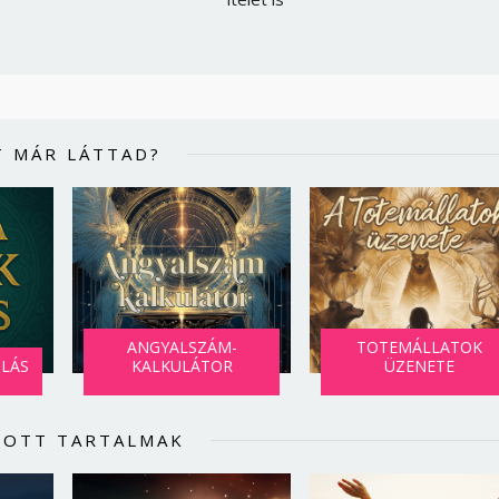
T MÁR LÁTTAD?
ANGYALSZÁM-
TOTEMÁLLATOK
SLÁS
KALKULÁTOR
ÜZENETE
LOTT TARTALMAK