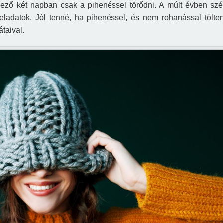
etkező két napban csak a pihenéssel törődni. A múlt évben sz
eladatok.
Jól tenné, ha pihenéssel, és nem rohanással tölte
átaival.