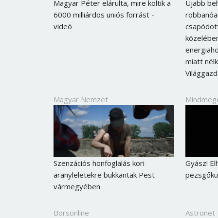
Magyar Péter elárulta, mire költik a
Újabb beh
6000 milliárdos uniós forrást -
robbanóan
videó
csapódott
közelében
energiaho
miatt nél
Világgaz
Magyar Nemzet
Mindmeg
Szenzációs honfoglalás kori
Gyász! El
aranyleletekre bukkantak Pest
pezsgőkul
vármegyében
Borsonline
Astronet