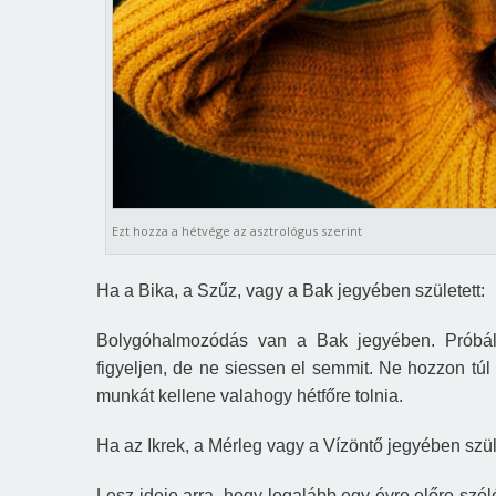
Ezt hozza a hétvége az asztrológus szerint
Ha a Bika, a Szűz, vagy a Bak jegyében született:
Bolygóhalmozódás van a Bak jegyében.
Próbál
figyeljen, de ne siessen el semmit.
Ne hozzon túl 
munkát kellene valahogy hétfőre tolnia.
Ha az Ikrek, a Mérleg vagy a Vízöntő jegyében szüle
Lesz ideje arra, hogy legalább egy évre előre szól