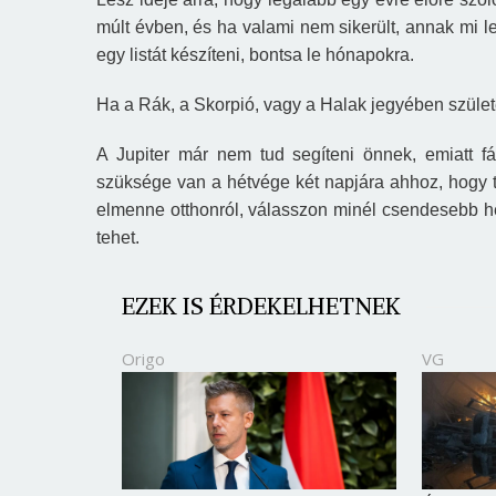
múlt évben, és ha valami nem sikerült, annak mi le
egy listát készíteni, bontsa le hónapokra.
Ha a Rák, a Skorpió, vagy a Halak jegyében születe
A Jupiter már nem tud segíteni
önnek
, emiatt f
szüksége van a hétvége két napjára ahhoz, hogy t
elmenne otthonról, válasszon minél csendesebb he
tehet.
EZEK IS ÉRDEKELHETNEK
Origo
VG