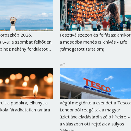
Jelszó
Mégse
Bejelentkezés
horoszkóp 2026.
Fesztiválszezon és felfázás: amikor
 8-9: a szombat felhőtlen,
a mosdóba menés is kihívás - Life
p hoz néhány fordulatot…
(támogatott tartalom)
VG
ult a padokra, elhunyt a
Végül megtörte a csendet a Tesco:
skola fáradhatatlan tanára
Londonból reagáltak a magyar
üzletlánc eladásáról szóló hírekre –
a válaszban ott rejtőzik a súlyos
ítélet is