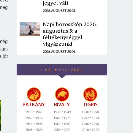
jegyet vált
 meg
2026. AUGUSZTUS 05.
Napi horoszkóp 2026.
augusztus 5: a
féltékenységgel
 még
vigyázzunk!
égis
2026. AUGUSZTUS 04.
 jót
KÍNAI HOROSZKÓP
PATKÁNY
BIVALY
TIGRIS
1936
1948
1937
1949
1938
1950
1960
1972
1961
1973
1962
1974
1984
1996
1985
1997
1986
1998
2008
2020
2009
2021
2010
2022