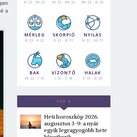
VI. 22. - VII. 22.
VII. 23. - VIII. 22.
VIII. 23. - IX. 22.
épen
né a
MÉRLEG
SKORPIÓ
NYILAS
IX. 23. - X. 22.
X. 23. - XI. 21.
XI. 22. - XII. 21.
BAK
VÍZÖNTŐ
HALAK
XII. 22. - I. 19.
I. 20. - II. 18.
II. 19. - III. 20.
TOP 5
Heti horoszkóp 2026.
augusztus 3-9: a nyár
egyik legragyogóbb hete
következik