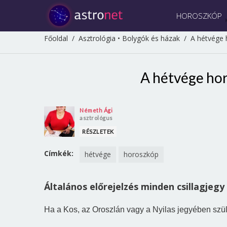
HOROSZKÓP
Főoldal
/
Asztrológia
•
Bolygók és házak
/
A hétvége 
A hétvége hor
Németh Ági
asztrológus
RÉSZLETEK
Címkék:
hétvége
horoszkóp
Általános előrejelzés minden csillagjegy
Ha a Kos, az Oroszlán vagy a Nyilas jegyében szüle