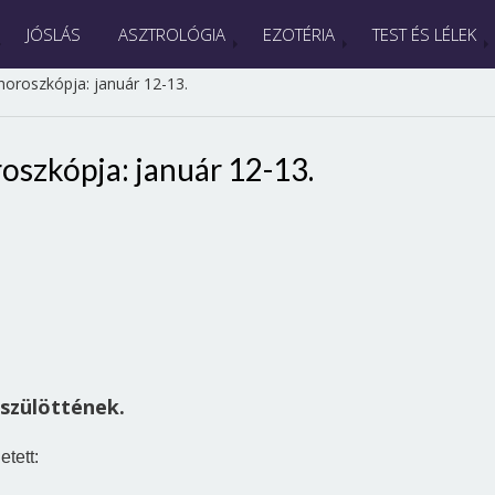
JÓSLÁS
ASZTROLÓGIA
EZOTÉRIA
TEST ÉS LÉLEK
horoszkópja: január 12-13.
oszkópja: január 12-13.
 szülöttének.
tett: