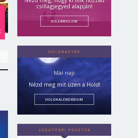
Nézd meg, hogy ki illik hozzád
csillagjegyed alapján!
KISZÁMOLOM
K
HOLDNAPTÁR
Mai nap
Nézd meg mit üzen a Hold!
HOLDKALENDÁRIUM
LEGUTÓBBI POSZTOK