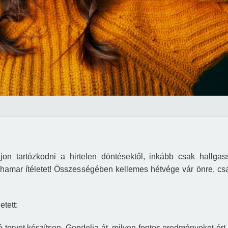
jon tartózkodni a hirtelen döntésektől,
inkább csak hallgas
hamar ítéletet!
Összes
s
égében kellemes hétvége vár önre, cs
tett:
ó tervet készítsen. Gondolja át, milyen fontos eredményeket ért 