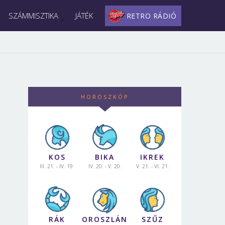
SZÁMMISZTIKA
JÁTÉK
RETRO RÁDIÓ
HOROSZKÓP
KOS
BIKA
IKREK
III. 21. - IV. 19.
IV. 20. - V. 20.
V. 21. - VI. 21.
RÁK
OROSZLÁN
SZŰZ