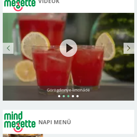
VIDEÓK
Görögdinnye-limonádé
NAPI MENÜ