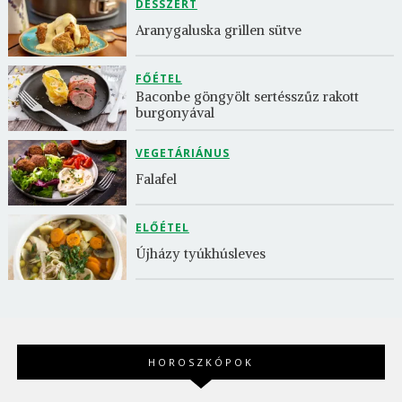
DESSZERT
Aranygaluska grillen sütve
FŐÉTEL
Baconbe göngyölt sertésszűz rakott 
burgonyával
VEGETÁRIÁNUS
Falafel
ELŐÉTEL
Újházy tyúkhúsleves
HOROSZKÓPOK