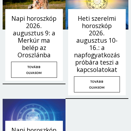
Heti szerelmi
Napi horoszkóp
horoszkóp
2026.
2026.
augusztus 9: a
augusztus 10-
Merkúr ma
16.: a
belép az
napfogyatkozás
Oroszlánba
próbára teszi a
TOVÁBB
kapcsolatokat
OLVASOM
TOVÁBB
OLVASOM
Napi horoszkóp