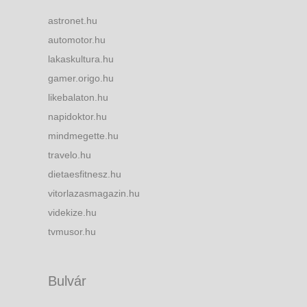
astronet.hu
automotor.hu
lakaskultura.hu
gamer.origo.hu
likebalaton.hu
napidoktor.hu
mindmegette.hu
travelo.hu
dietaesfitnesz.hu
vitorlazasmagazin.hu
videkize.hu
tvmusor.hu
Bulvár