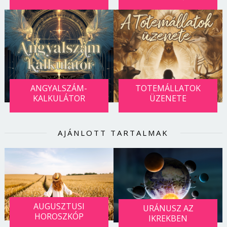
ANGYALSZÁM-
TOTEMÁLLATOK
KALKULÁTOR
ÜZENETE
AJÁNLOTT TARTALMAK
AUGUSZTUSI
URÁNUSZ AZ
HOROSZKÓP
IKREKBEN