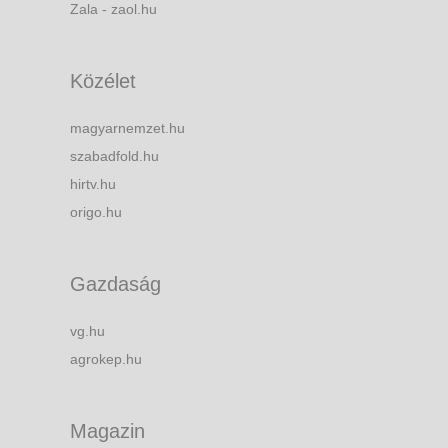
Zala - zaol.hu
Közélet
magyarnemzet.hu
szabadfold.hu
hirtv.hu
origo.hu
Gazdaság
vg.hu
agrokep.hu
Magazin