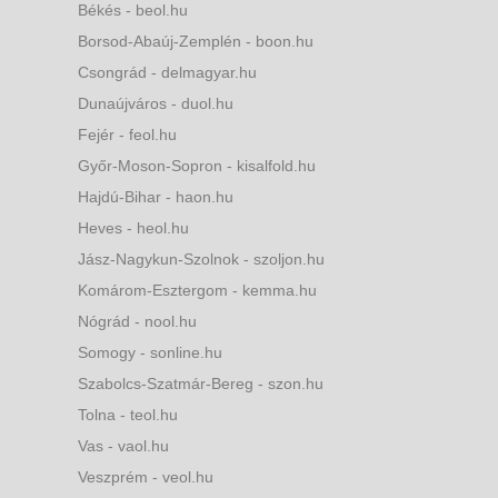
Békés - beol.hu
Borsod-Abaúj-Zemplén - boon.hu
Csongrád - delmagyar.hu
Dunaújváros - duol.hu
Fejér - feol.hu
Győr-Moson-Sopron - kisalfold.hu
Hajdú-Bihar - haon.hu
Heves - heol.hu
Jász-Nagykun-Szolnok - szoljon.hu
Komárom-Esztergom - kemma.hu
Nógrád - nool.hu
Somogy - sonline.hu
Szabolcs-Szatmár-Bereg - szon.hu
Tolna - teol.hu
Vas - vaol.hu
Veszprém - veol.hu