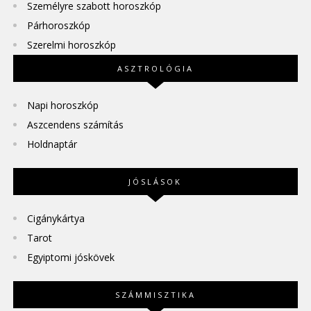
Személyre szabott horoszkóp
Párhoroszkóp
Szerelmi horoszkóp
ASZTROLÓGIA
Napi horoszkóp
Aszcendens számítás
Holdnaptár
JÓSLÁSOK
Cigánykártya
Tarot
Egyiptomi jóskövek
SZÁMMISZTIKA