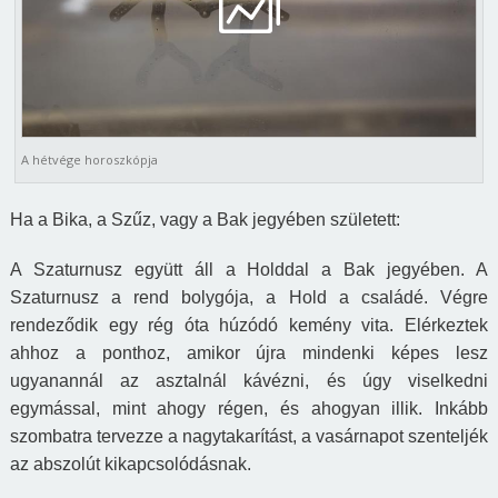
A hétvége horoszkópja
Ha a Bika, a Szűz, vagy a Bak jegyében született:
A Szaturnusz együtt áll a Holddal a Bak jegyében. A
Szaturnusz a rend bolygója, a Hold a családé. Végre
rendeződik egy rég óta húzódó kemény vita. Elérkeztek
ahhoz a ponthoz, amikor újra mindenki képes lesz
ugyanannál az asztalnál kávézni, és úgy viselkedni
egymással, mint ahogy régen, és ahogyan illik. Inkább
szombatra tervezze a nagytakarítást, a vasárnapot szenteljék
az abszolút kikapcsolódásnak.