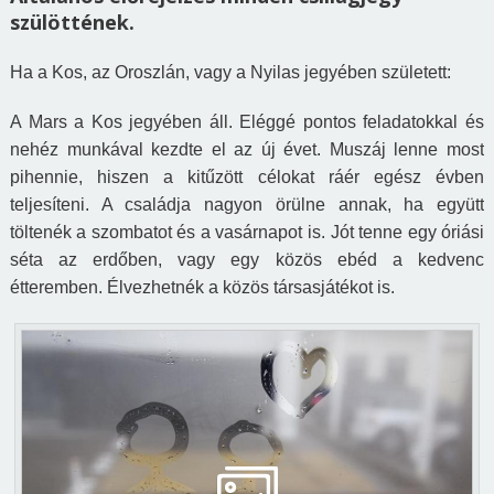
szülöttének.
Ha a Kos, az Oroszlán, vagy a Nyilas jegyében született:
A Mars a Kos jegyében áll. Eléggé pontos feladatokkal és
nehéz munkával kezdte el az új évet. Muszáj lenne most
pihennie, hiszen a kitűzött célokat ráér egész évben
teljesíteni. A családja nagyon örülne annak, ha együtt
töltenék a szombatot és a vasárnapot is. Jót tenne egy óriási
séta az erdőben, vagy egy közös ebéd a kedvenc
étteremben. Élvezhetnék a közös társasjátékot is.