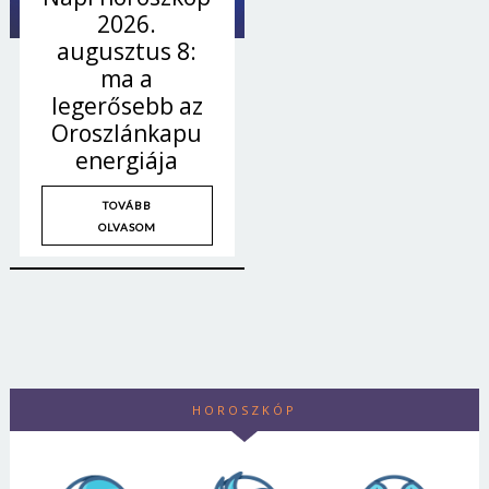
2026.
augusztus 8:
ma a
legerősebb az
Oroszlánkapu
energiája
TOVÁBB
OLVASOM
Borsonline bejelentkezés
HOROSZKÓP
E-mail cím vagy felhasználónév