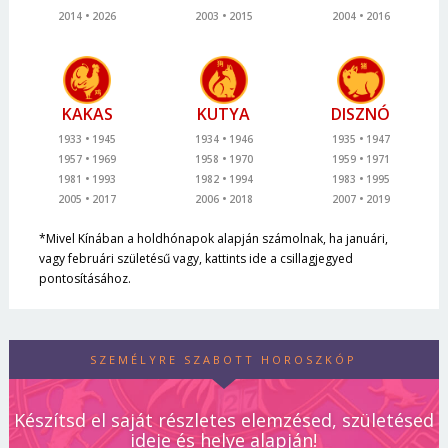
2014
2026
2003
2015
2004
2016
KAKAS
KUTYA
DISZNÓ
1933
1945
1934
1946
1935
1947
1957
1969
1958
1970
1959
1971
1981
1993
1982
1994
1983
1995
2005
2017
2006
2018
2007
2019
*Mivel Kínában a holdhónapok alapján számolnak, ha januári,
vagy februári születésű vagy, kattints ide a csillagjegyed
pontosításához.
SZEMÉLYRE SZABOTT HOROSZKÓP
Készítsd el saját részletes elemzésed, születésed
ideje és helye alapján!