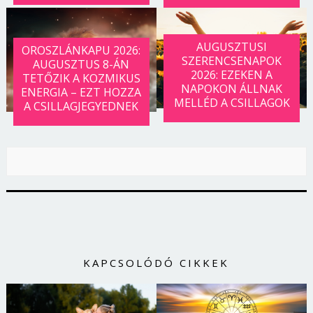
AUGUSZTUSI
OROSZLÁNKAPU 2026:
SZERENCSENAPOK
AUGUSZTUS 8-ÁN
2026: EZEKEN A
TETŐZIK A KOZMIKUS
NAPOKON ÁLLNAK
ENERGIA – EZT HOZZA
MELLÉD A CSILLAGOK
A CSILLAGJEGYEDNEK
KAPCSOLÓDÓ CIKKEK