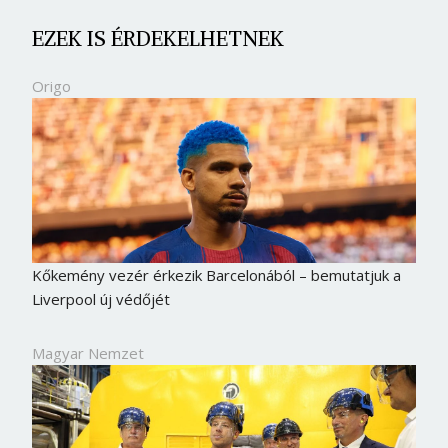
EZEK IS ÉRDEKELHETNEK
Origo
Kőkemény vezér érkezik Barcelonából – bemutatjuk a
Liverpool új védőjét
Magyar Nemzet