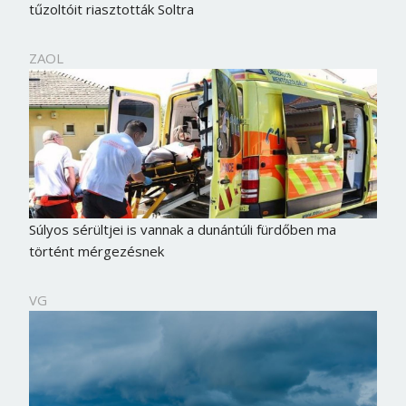
tűzoltóit riasztották Soltra
ZAOL
Súlyos sérültjei is vannak a dunántúli fürdőben ma
történt mérgezésnek
VG