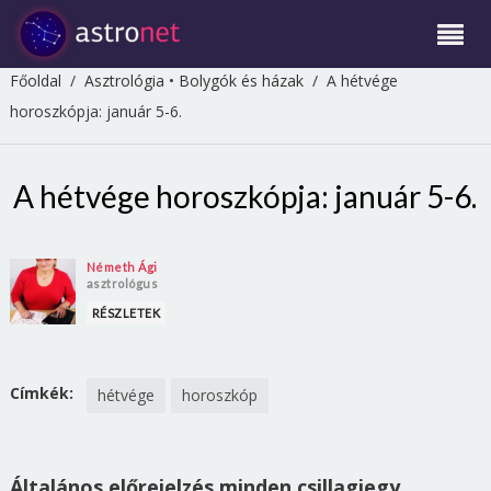
Főoldal
/
Asztrológia
•
Bolygók és házak
/
A hétvége
horoszkópja: január 5-6.
A hétvége horoszkópja: január 5-6.
Németh Ági
asztrológus
RÉSZLETEK
Címkék:
hétvége
horoszkóp
Általános előrejelzés minden csillagjegy