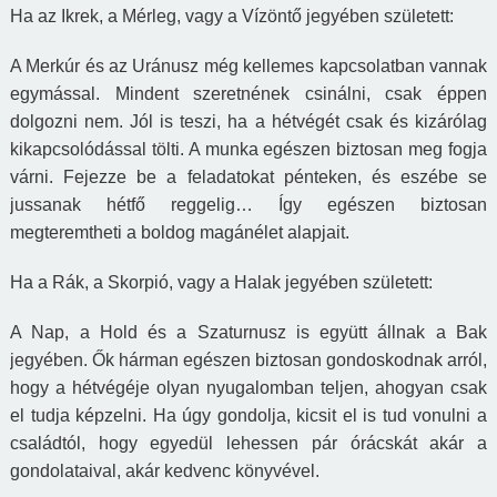
Ha az Ikrek, a Mérleg, vagy a Vízöntő jegyében született:
A Merkúr és az Uránusz még kellemes kapcsolatban vannak
egymással. Mindent szeretnének csinálni, csak éppen
dolgozni
n
em. Jól is teszi, ha a hétvégét csak és kizárólag
kikapcsolódással tölti. A munka egészen biztosan meg fogja
várni. Fejezze be a
feladatokat
pénteken, és eszébe se
juss
anak
hétfő reggelig… Így egészen biztosan
megteremtheti a boldog magánélet alapjait.
Ha a Rák, a Skorpió, vagy a Halak jegyében született:
A Nap, a Hold és a Szaturnusz is együtt állnak a Bak
jegyében. Ők hárman egészen biztosan gondoskodnak arról,
hogy a hétvégéje olyan nyugalomban teljen, ahogyan csak
el tudja képzelni. Ha úgy gondolja, kicsit el is tud vonulni a
családtól, hogy egyedül lehessen pár órácskát akár a
gondolataival, akár kedvenc könyvével.