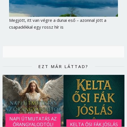
Megjött, itt van végre a dunai eső – azonnal jött a
csapadékkal egy rossz hír is
EZT MÁR LÁTTAD?
NAPI ÚTMUTATÁS AZ
ŐRANGYALODTÓL!
KELTA ŐSI FÁK JÓSLÁS