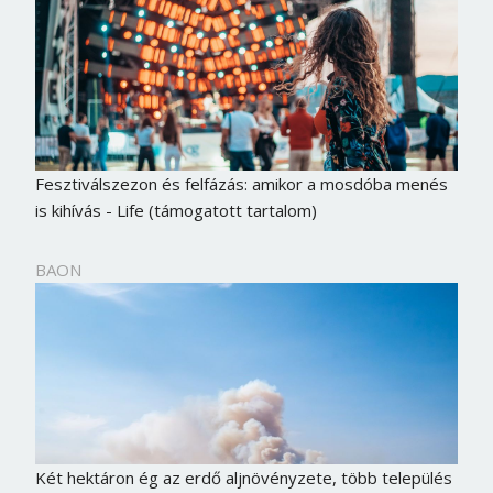
Fesztiválszezon és felfázás: amikor a mosdóba menés
is kihívás - Life (támogatott tartalom)
BAON
Két hektáron ég az erdő aljnövényzete, több település