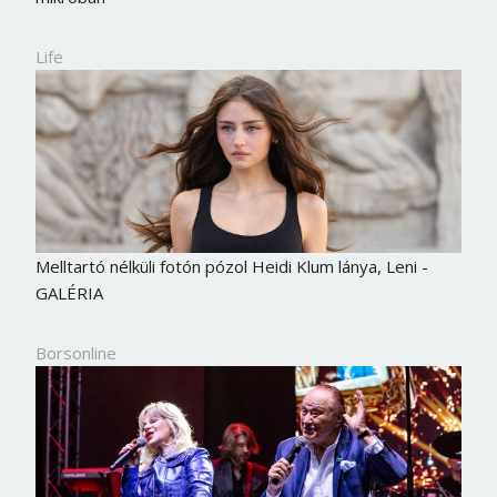
Life
Melltartó nélküli fotón pózol Heidi Klum lánya, Leni -
GALÉRIA
Borsonline