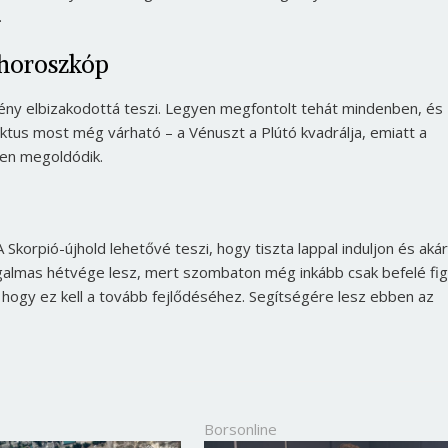
.
 horoszkóp
ny elbizakodottá teszi. Legyen megfontolt tehát mindenben, és
ktus most még várható – a Vénuszt a Plútó kvadrálja, emiatt a
den megoldódik.
Skorpió-újhold lehetővé teszi, hogy tiszta lappal induljon és akár
zgalmas hétvége lesz, mert szombaton még inkább csak befelé fig
, hogy ez kell a tovább fejlődéséhez. Segítségére lesz ebben az
Borsonline