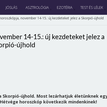
JÓSLÁS
ASZTROLÓGIA
EZOTÉRIA
TEST ÉS LÉLEK
horoszkópja, november 14-15.: új kezdeteket jelez a Skorpió-újhold
vember 14-15.: új kezdeteket jelez a
orpió-újhold
 a Skorpió-újhold. Most lezárhatjuk életünknek eg
. Hétvége horoszkóp következik mindenkinek!