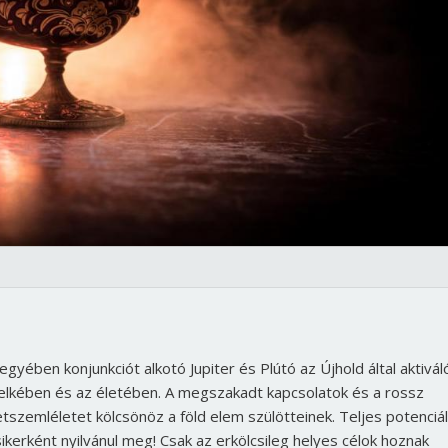
egyében konjunkciót alkotó Jupiter és Plútó az Újhold által aktiváló
 lelkében és az életében. A megszakadt kapcsolatok és a rossz
szemléletet kölcsönöz a föld elem szülötteinek. Teljes potenciál
kerként nyilvánul meg! Csak az erkölcsileg helyes célok hoznak