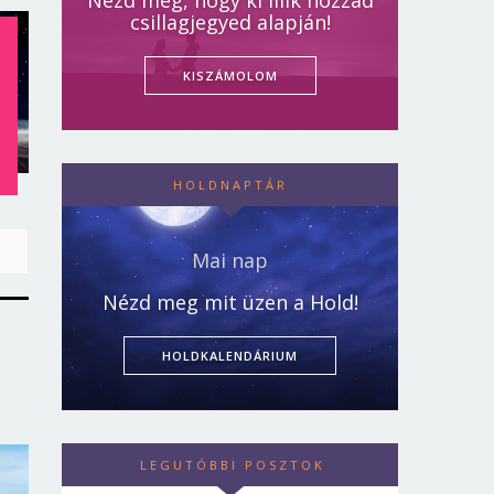
Nézd meg, hogy ki illik hozzád
csillagjegyed alapján!
KISZÁMOLOM
T
HOLDNAPTÁR
Mai nap
Nézd meg mit üzen a Hold!
HOLDKALENDÁRIUM
LEGUTÓBBI POSZTOK