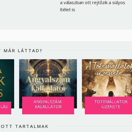
a válaszban ott rejtőzik a súlyos
ítélet is
T MÁR LÁTTAD?
ANGYALSZÁM-
TOTEMÁLLATOK
SLÁS
KALKULÁTOR
ÜZENETE
LOTT TARTALMAK