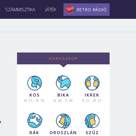
SZÁMMISZTIKA
JÁTÉK
RETRO RÁDIÓ
HOROSZKÓP
KOS
BIKA
IKREK
III. 21. - IV. 19.
IV. 20. - V. 20.
V. 21. - VI. 21.
y
RÁK
OROSZLÁN
SZŰZ