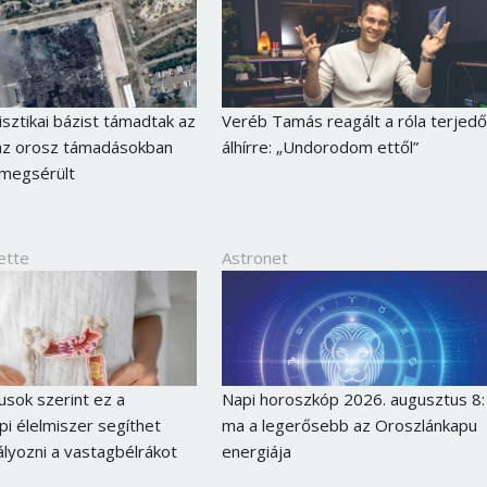
isztikai bázist támadtak az
Veréb Tamás reagált a róla terjedő
 az orosz támadásokban
álhírre: „Undorodom ettől”
l megsérült
ette
Astronet
Borsonline bejelentkezés
kusok szerint ez a
Napi horoszkóp 2026. augusztus 8:
E-mail cím vagy felhasználónév
i élelmiszer segíthet
ma a legerősebb az Oroszlánkapu
yozni a vastagbélrákot
energiája