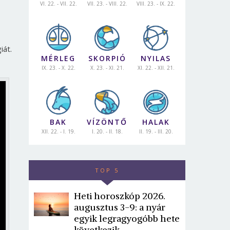
VI. 22. - VII. 22.
VII. 23. - VIII. 22.
VIII. 23. - IX. 22.
iát.
MÉRLEG
SKORPIÓ
NYILAS
IX. 23. - X. 22.
X. 23. - XI. 21.
XI. 22. - XII. 21.
BAK
VÍZÖNTŐ
HALAK
XII. 22. - I. 19.
I. 20. - II. 18.
II. 19. - III. 20.
TOP 5
Heti horoszkóp 2026.
augusztus 3-9: a nyár
egyik legragyogóbb hete
következik