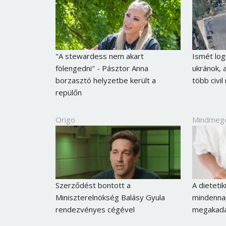
"A stewardess nem akart
Ismét log
fölengedni" - Pásztor Anna
ukránok,
borzasztó helyzetbe került a
több civi
repülőn
Origo
Mindmeg
Szerződést bontott a
A dieteti
Miniszterelnökség Balásy Gyula
mindennap
rendezvényes cégével
megakadál