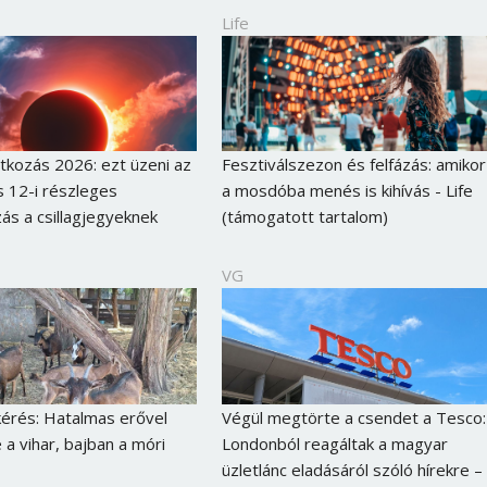
Jelszó
Life
Mégse
Bejelentkezés
kozás 2026: ezt üzeni az
Fesztiválszezon és felfázás: amikor
 12-i részleges
a mosdóba menés is kihívás - Life
ás a csillagjegyeknek
(támogatott tartalom)
VG
érés: Hatalmas erővel
Végül megtörte a csendet a Tesco:
 a vihar, bajban a móri
Londonból reagáltak a magyar
üzletlánc eladásáról szóló hírekre –