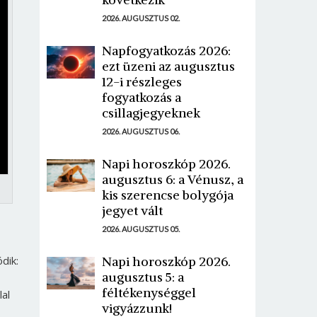
2026. AUGUSZTUS 02.
Napfogyatkozás 2026:
ezt üzeni az augusztus
12-i részleges
fogyatkozás a
csillagjegyeknek
2026. AUGUSZTUS 06.
Napi horoszkóp 2026.
augusztus 6: a Vénusz, a
kis szerencse bolygója
jegyet vált
2026. AUGUSZTUS 05.
dik:
Napi horoszkóp 2026.
augusztus 5: a
féltékenységgel
lal
vigyázzunk!