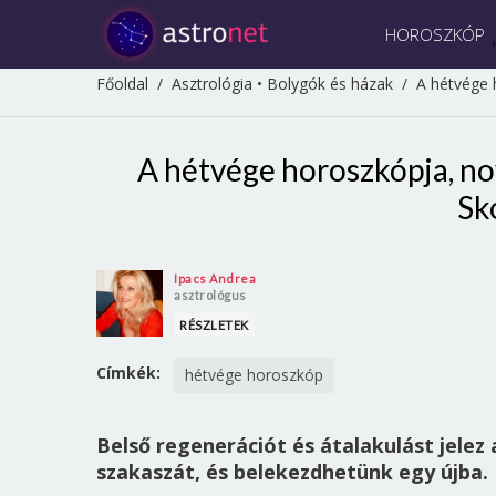
HOROSZKÓP
Főoldal
/
Asztrológia
•
Bolygók és házak
/
A hétvége 
A hétvége horoszkópja, no
Sk
Ipacs Andrea
asztrológus
RÉSZLETEK
Címkék:
hétvége horoszkóp
Belső regenerációt és átalakulást jelez
szakaszát, és belekezdhetünk egy újba