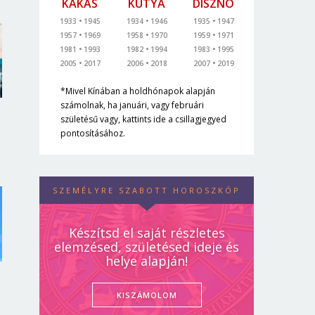
KAKAS
KUTYA
DISZNÓ
1933
1945
1934
1946
1935
1947
1957
1969
1958
1970
1959
1971
1981
1993
1982
1994
1983
1995
2005
2017
2006
2018
2007
2019
*Mivel Kínában a holdhónapok alapján
számolnak, ha januári, vagy februári
születésű vagy, kattints ide a csillagjegyed
pontosításához.
SZEMÉLYRE SZABOTT HOROSZKÓP
Készítsd el saját részletes
elemzésed, születésed ideje és
helye alapján!
KISZÁMOLOM