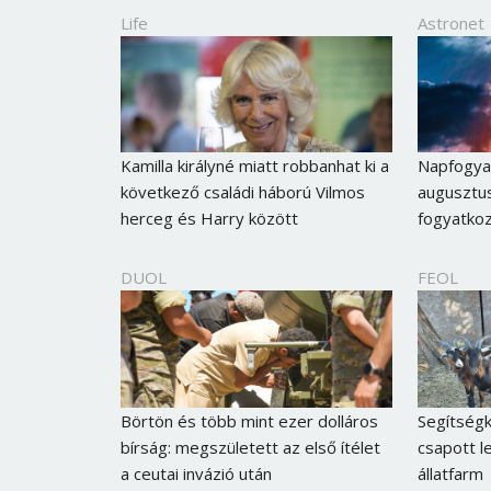
Life
Astronet
Kamilla királyné miatt robbanhat ki a
Napfogyat
következő családi háború Vilmos
augusztus
herceg és Harry között
fogyatkoz
DUOL
FEOL
Börtön és több mint ezer dolláros
Segítségk
bírság: megszületett az első ítélet
csapott le
a ceutai invázió után
állatfarm