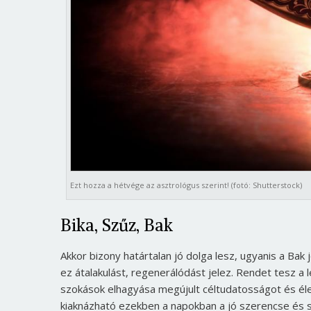
Ezt hozza a hétvége az asztrológus szerint! (fotó: Shutterstock)
Bika, Szűz, Bak
Akkor bizony határtalan jó dolga lesz, ugyanis a Bak j
ez átalakulást, regenerálódást jelez. Rendet tesz a
szokások elhagyása megújult céltudatosságot és élet
kiaknázható ezekben a napokban a jó szerencse és si