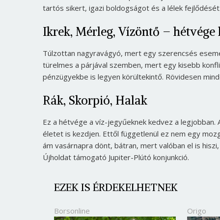
tartós sikert, igazi boldogságot és a lélek fejlődését
Ikrek, Mérleg, Vízöntő – hétvége
Túlzottan nagyravágyó, mert egy szerencsés esemé
türelmes a párjával szemben, mert egy kisebb konfli
pénzügyekbe is legyen körültekintő. Rövidesen min
Rák, Skorpió, Halak
Ez a hétvége a víz-jegyűeknek kedvez a legjobban. A 
életet is kezdjen. Ettől függetlenül ez nem egy mo
ám vasárnapra dönt, bátran, mert valóban el is hiszi
Újholdat támogató Jupiter-Plútó konjunkció.
EZEK IS ÉRDEKELHETNEK
Borsonline
Origo