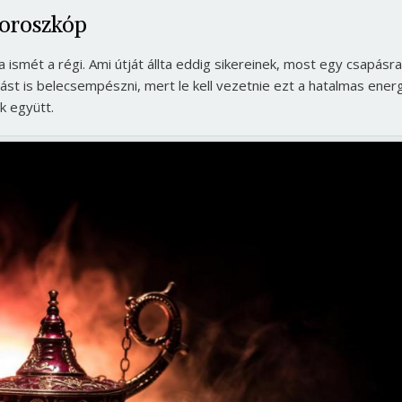
horoszkóp
ismét a régi. Ami útját állta eddig sikereinek, most egy csapásra
st is belecsempészni, mert le kell vezetnie ezt a hatalmas energ
k együtt.