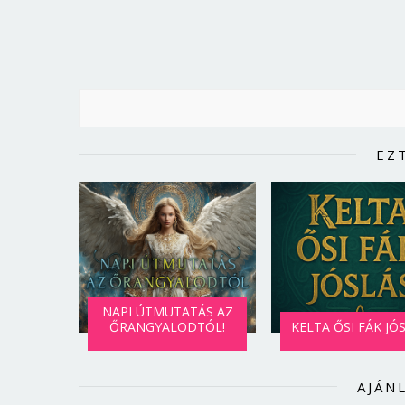
EZ
NAPI ÚTMUTATÁS AZ
ŐRANGYALODTÓL!
KELTA ŐSI FÁK JÓ
AJÁN