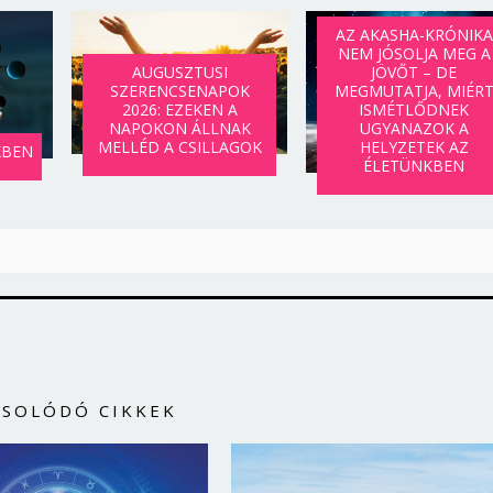
AZ AKASHA-KRÓNIKA
NEM JÓSOLJA MEG A
JÖVŐT – DE
AUGUSZTUSI
MEGMUTATJA, MIÉR
SZERENCSENAPOK
ISMÉTLŐDNEK
2026: EZEKEN A
UGYANAZOK A
NAPOKON ÁLLNAK
HELYZETEK AZ
MELLÉD A CSILLAGOK
KBEN
ÉLETÜNKBEN
CSOLÓDÓ CIKKEK