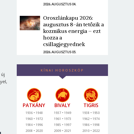
2026. AUGUSZTUS 04.
Oroszlánkapu 2026:
augusztus 8-án tetőzik a
kozmikus energia – ezt
hozza a
csillagjegyednek
2026. AUGUSZTUS 05.
KÍNAI HOROSZKÓP
 új
yel,
PATKÁNY
BIVALY
TIGRIS
1936
1948
1937
1949
1938
1950
1960
1972
1961
1973
1962
1974
1984
1996
1985
1997
1986
1998
2008
2020
2009
2021
2010
2022