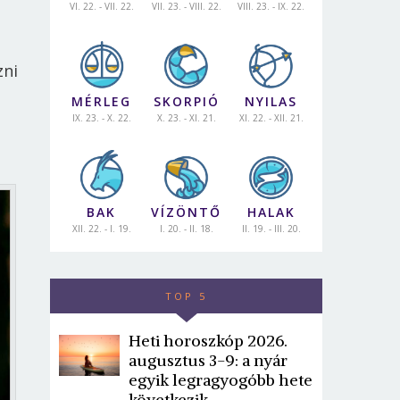
VI. 22. - VII. 22.
VII. 23. - VIII. 22.
VIII. 23. - IX. 22.
zni
MÉRLEG
SKORPIÓ
NYILAS
IX. 23. - X. 22.
X. 23. - XI. 21.
XI. 22. - XII. 21.
BAK
VÍZÖNTŐ
HALAK
XII. 22. - I. 19.
I. 20. - II. 18.
II. 19. - III. 20.
TOP 5
Heti horoszkóp 2026.
augusztus 3-9: a nyár
egyik legragyogóbb hete
következik