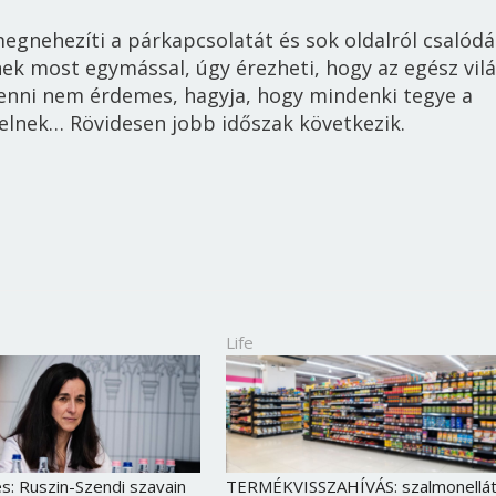
egnehezíti a párkapcsolatát és sok oldalról csalódá
nek
most egymással, úgy érezheti, hogy az egész vil
menni nem érdemes, hagyja, hogy mindenki tegye a
telnek…
R
övidesen jobb időszak következik.
Life
Borsonline bejelentkezés
E-mail cím vagy felhasználónév
: Ruszin-Szendi szavain
TERMÉKVISSZAHÍVÁS: szalmonellá