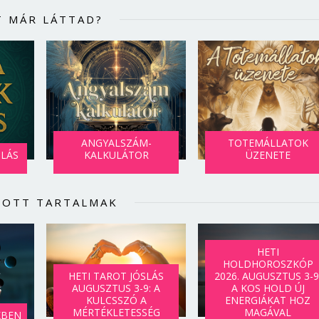
T MÁR LÁTTAD?
ANGYALSZÁM-
TOTEMÁLLATOK
SLÁS
KALKULÁTOR
ÜZENETE
LOTT TARTALMAK
HETI
HOLDHOROSZKÓP
HETI TAROT JÓSLÁS
2026. AUGUSZTUS 3-9
AUGUSZTUS 3-9: A
A KOS HOLD ÚJ
KULCSSZÓ A
ENERGIÁKAT HOZ
MÉRTÉKLETESSÉG
MAGÁVAL
KBEN