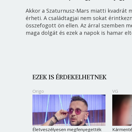
Akkor a Szaturnusz-Mars miatti kvadrát m
érheti. A család
tagjai
nem sokat érintkez
összefogott ön ellen. Az árral szemben 
maga dolgát és ezek a napok is hamar el
EZEK IS ÉRDEKELHETNEK
Origo
VG
Életveszélyesen megfenyegették
Kármentés