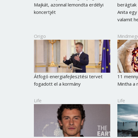
Majkát, azonnal lemondta erdélyi
berágtak
koncertjét
Anita egy
valamit h
Origo
Mindmeg
Átfogó energiafejlesztési tervet
11 mennye
fogadott el a kormány
Mintha a 
Life
Life