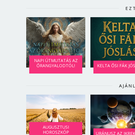
EZ
NAPI ÚTMUTATÁS AZ
ŐRANGYALODTÓL!
KELTA ŐSI FÁK JÓ
AJÁN
AUGUSZTUSI
HOROSZKÓP
URÁNUSZ AZ IKRE