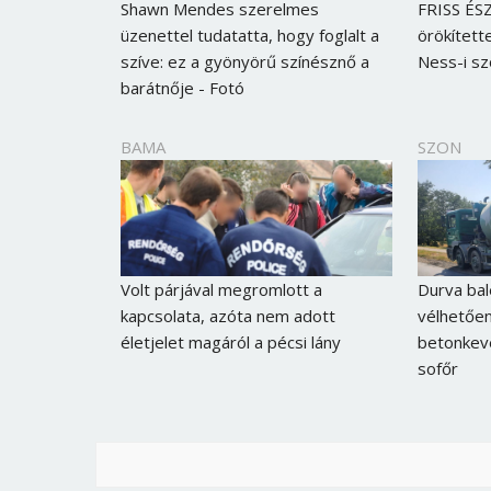
Shawn Mendes szerelmes
FRISS ÉSZ
üzenettel tudatatta, hogy foglalt a
örökített
szíve: ez a gyönyörű színésznő a
Ness-i s
barátnője - Fotó
BAMA
SZON
Volt párjával megromlott a
Durva bal
kapcsolata, azóta nem adott
vélhetően
életjelet magáról a pécsi lány
betonkev
sofőr