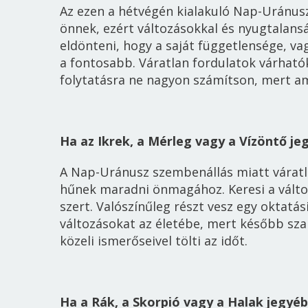
Az ezen a hétvégén kialakuló Nap-Uránus
önnek, ezért változásokkal és nyugtalans
eldönteni, hogy a saját függetlensége, va
a fontosabb. Váratlan fordulatok várható
folytatásra ne nagyon számítson, mert am
Ha az Ikrek, a Mérleg vagy a Vízöntő je
A Nap-Uránusz szembenállás miatt várat
hűnek maradni önmagához. Keresi a változ
szert. Valószínűleg részt vesz egy oktatá
változásokat az életébe, mert később sz
közeli ismerőseivel tölti az időt.
Ha a Rák, a Skorpió vagy a Halak jegyéb