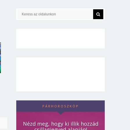
PÁRHOROSZKÓP
Nézd meg, hogy ki illik hozzád
csillagjegyed alapján!