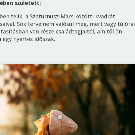
yében született:
en telik, a Szaturnusz-Mars közötti kvadrát
aival. Sok terve nem valósul meg, mert vagy túlórá
tasításban van része családtagjaitól, amitől ön
 egy nyertes időszak.