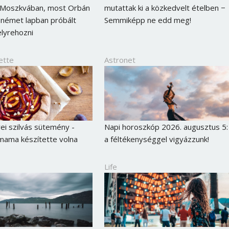
 Moszkvában, most Orbán
mutattak ki a közkedvelt ételben −
Jelszó
 német lapban próbált
Semmiképp ne edd meg!
elyrehozni
Mégse
Bejelentkezés
ette
Astronet
i szilvás sütemény -
Napi horoszkóp 2026. augusztus 5:
mama készítette volna
a féltékenységgel vigyázzunk!
Life