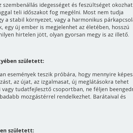
z szembenállás idegességet és feszültséget okozhat
ággal teli időszakot fog megélni. Most nem tudja
gy a stabil környezet, vagy a harmonikus párkapcsol
k, egy új ember is megjelenhet az életében, hosszú
ilyen hirtelen jött, olyan gyorsan megy is
az illető.
gyében született:
lan események teszik próbára, hogy mennyire képes
ást, az újat, az izgalmasat, új meglátásokra tehet
si vagy tudatfejlesztő csoportban, ne féljen beenged
abadabb mozgástérrel rendelkezhet. Barátai
val
és
en született: