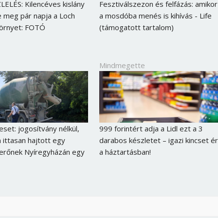
LELÉS: Kilencéves kislány
Fesztiválszezon és felfázás: amikor
e meg pár napja a Loch
a mosdóba menés is kihívás - Life
zörnyet: FOTÓ
(támogatott tartalom)
Mindmegette
eset: jogosítvány nélkül,
999 forintért adja a Lidl ezt a 3
 ittasan hajtott egy
darabos készletet – igazi kincset ér
erőnek Nyíregyházán egy
a háztartásban!