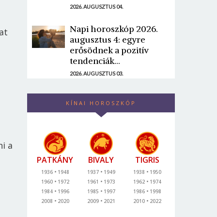
2026. AUGUSZTUS 04.
Napi horoszkóp 2026.
at
augusztus 4: egyre
erősödnek a pozitív
tendenciák...
2026. AUGUSZTUS 03.
KÍNAI HOROSZKÓP
ni a
PATKÁNY
BIVALY
TIGRIS
1936
1948
1937
1949
1938
1950
1960
1972
1961
1973
1962
1974
1984
1996
1985
1997
1986
1998
2008
2020
2009
2021
2010
2022