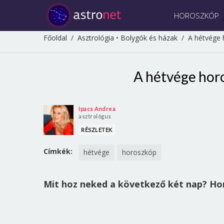
HOROSZKÓP
Főoldal
/
Asztrológia
•
Bolygók és házak
/
A hétvége 
A hétvége horo
Ipacs Andrea
asztrológus
RÉSZLETEK
Címkék:
hétvége
horoszkóp
Mit hoz neked a következő két nap? Ho