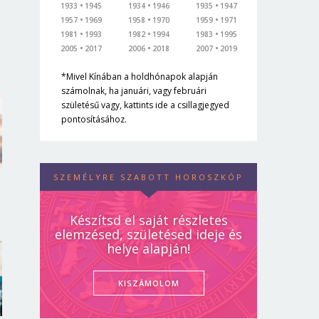
1933
1945
1934
1946
1935
1947
1957
1969
1958
1970
1959
1971
1981
1993
1982
1994
1983
1995
2005
2017
2006
2018
2007
2019
*Mivel Kínában a holdhónapok alapján
számolnak, ha januári, vagy februári
születésű vagy, kattints ide a csillagjegyed
pontosításához.
SZEMÉLYRE SZABOTT HOROSZKÓP
Készítsd el saját részletes
elemzésed, születésed ideje és
helye alapján!
KISZÁMOLOM