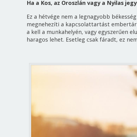
Ha a Kos, az Oroszlán vagy a Nyilas jeg
Ez a hétvége nem a legnagyobb békességb
megnehezíti a kapcsolattartást embertárs
a kell a munkahelyén, vagy egyszerűen elu
haragos lehet. Esetleg csak
fáradt,
ez nem