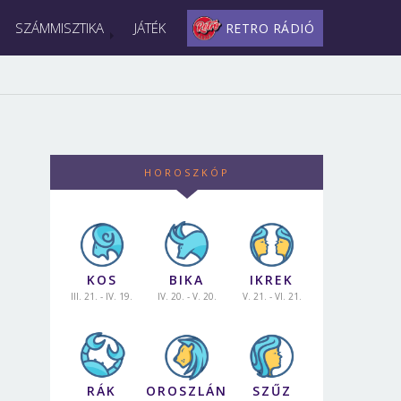
SZÁMMISZTIKA
JÁTÉK
RETRO RÁDIÓ
HOROSZKÓP
KOS
BIKA
IKREK
III. 21. - IV. 19.
IV. 20. - V. 20.
V. 21. - VI. 21.
RÁK
OROSZLÁN
SZŰZ