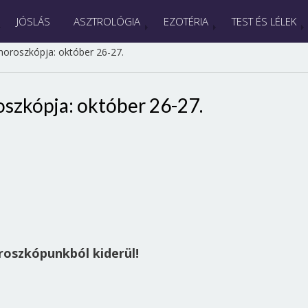
JÓSLÁS
ASZTROLÓGIA
EZOTÉRIA
TEST ÉS LÉLEK
horoszkópja: október 26-27.
szkópja: október 26-27.
roszkópunkból kiderül!