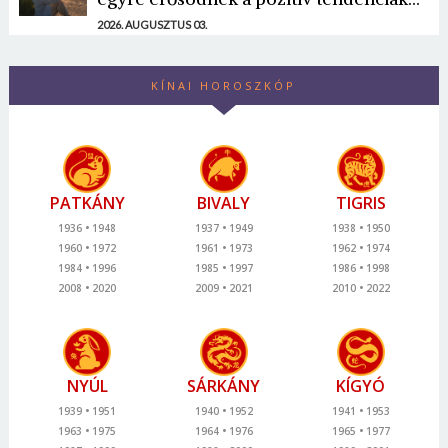
2026. AUGUSZTUS 03.
KÍNAI HOROSZKÓP
PATKÁNY
BIVALY
TIGRIS
1936
1948
1937
1949
1938
1950
1960
1972
1961
1973
1962
1974
1984
1996
1985
1997
1986
1998
2008
2020
2009
2021
2010
2022
NYÚL
SÁRKÁNY
KÍGYÓ
1939
1951
1940
1952
1941
1953
1963
1975
1964
1976
1965
1977