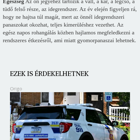
Egészség
Az ön jegyéhez tartozik a váll, a kar, a légcső, a
tüdő felső része, az idegrendszer. Az év elején figyeljen rá,
hogy ne hajtsa túl magát, mert az önnél idegrendszeri
panaszokat okozhat, teljes kimerüléshez vezethet. Az
egész napos rohangálás közben hajlamos megfeledkezni a
rendszeres étkezésről, ami miatt gyomorpanaszai lehetnek.
EZEK IS ÉRDEKELHETNEK
Origo