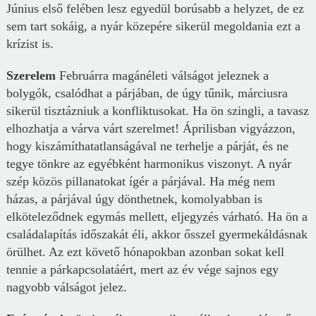
Június első felében lesz egyedül borúsabb a helyzet, de ez
sem tart sokáig, a nyár közepére sikerül megoldania ezt a
krízist is.
Szerelem
Februárra magánéleti válságot jeleznek a
bolygók, csalódhat a párjában, de úgy tűnik, márciusra
sikerül tisztázniuk a konfliktusokat. Ha ön szingli, a tavasz
elhozhatja a várva várt szerelmet! Áprilisban vigyázzon,
hogy kiszámíthatatlanságával ne terhelje a párját, és ne
tegye tönkre az egyébként harmonikus viszonyt. A nyár
szép közös pillanatokat ígér a párjával. Ha még nem
házas, a párjával úgy dönthetnek, komolyabban is
elköteleződnek egymás mellett, eljegyzés várható. Ha ön a
családalapítás időszakát éli, akkor ősszel gyermekáldásnak
örülhet. Az ezt követő hónapokban azonban sokat kell
tennie a párkapcsolatáért, mert az év vége sajnos egy
nagyobb válságot jelez.