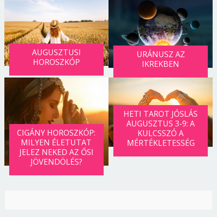
AUGUSZTUSI
URÁNUSZ AZ
HOROSZKÓP
IKREKBEN
HETI TAROT JÓSLÁS
AUGUSZTUS 3-9: A
CIGÁNY HOROSZKÓP:
KULCSSZÓ A
MILYEN ÉLETUTAT
MÉRTÉKLETESSÉG
JELEZ NEKED AZ ŐSI
JÖVENDÖLÉS?