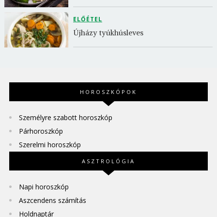
ELŐÉTEL
Újházy tyúkhúsleves
HOROSZKÓPOK
Személyre szabott horoszkóp
Párhoroszkóp
Szerelmi horoszkóp
ASZTROLÓGIA
Napi horoszkóp
Aszcendens számítás
Holdnaptár