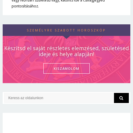
vagy februári születésű vagy, kattints ide a csillagjegyed
pontosításához.
SZEMÉLYRE SZABOTT HOROSZKÓP
Készítsd el saját részletes elemzésed, születésed
ideje és helye alapján!
KISZÁMOLOM