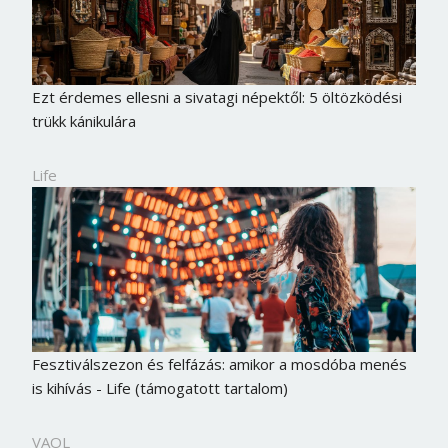
Ezt érdemes ellesni a sivatagi népektől: 5 öltözködési
trükk kánikulára
Life
Fesztiválszezon és felfázás: amikor a mosdóba menés
is kihívás - Life (támogatott tartalom)
VAOL