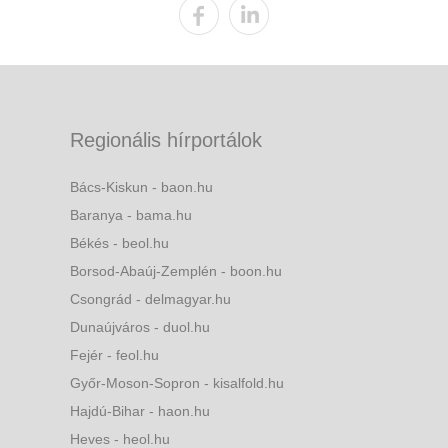
Regionális hírportálok
Bács-Kiskun - baon.hu
Baranya - bama.hu
Békés - beol.hu
Borsod-Abaúj-Zemplén - boon.hu
Csongrád - delmagyar.hu
Dunaújváros - duol.hu
Fejér - feol.hu
Győr-Moson-Sopron - kisalfold.hu
Hajdú-Bihar - haon.hu
Heves - heol.hu