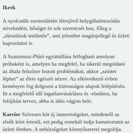
Ikrek
A nyolcadik sorsterületén létrejövő bolygóhalmozódás
növekedést, bőséget és sok szerencsét hoz, főleg a
„társulások területén”, ami jelenthet magánjellegű és üzleti
kapcsolatot is.
A Szaturnusz-Plútó együttállása felfogható amolyan
próbaként is, amelyen ha megfelel, ha sikerül megoldani
az általa felszínre hozott problémákat, akkor „szintet
léphet” az élete egészét nézve. Az elkövetkező évben
keményen fog dolgozni a biztonságos alapok felépítésén.
Itt a megfelelő idő ingatlanvásárlásra és -eladásra, ha
felújítást tervez, abba is idén vágjon bele.
Karrier
Szívesen köt új ismeretségeket, mindenről az
elsők közt értesül, ezt pedig remekül tudja kamatoztatni az
üzleti életben. A nehézségeket könnyűszerrel megoldja.