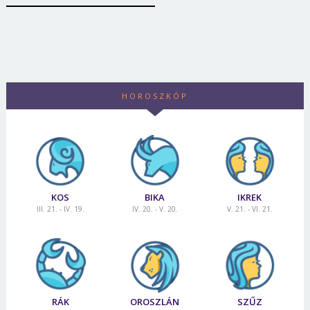
Jelszó
Mégse
Bejelentkezés
HOROSZKÓP
KOS
BIKA
IKREK
III. 21. - IV. 19.
IV. 20. - V. 20.
V. 21. - VI. 21.
RÁK
OROSZLÁN
SZŰZ