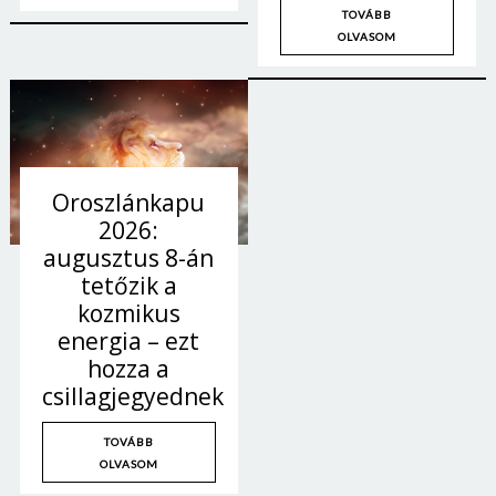
TOVÁBB
OLVASOM
Oroszlánkapu
2026:
augusztus 8-án
tetőzik a
kozmikus
energia – ezt
hozza a
Borsonline bejelentkezés
csillagjegyednek
E-mail cím vagy felhasználónév
TOVÁBB
OLVASOM