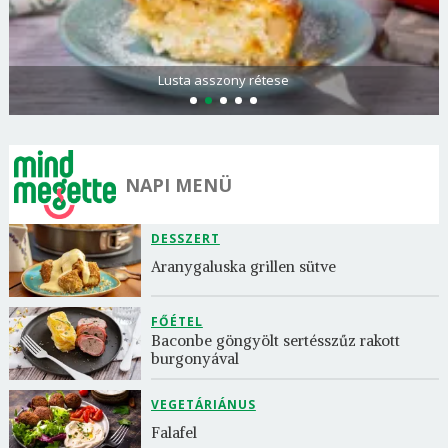
Spenótos palacsinta tejföllel töltve
NAPI MENÜ
DESSZERT
Aranygaluska grillen sütve
FŐÉTEL
Baconbe göngyölt sertésszűz rakott 
burgonyával
VEGETÁRIÁNUS
Falafel