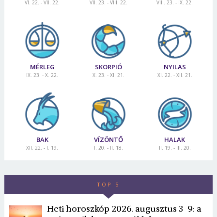
VI. 22. - VII. 22.
VII. 23. - VIII. 22.
VIII. 23. - IX. 22.
MÉRLEG
SKORPIÓ
NYILAS
IX. 23. - X. 22.
X. 23. - XI. 21.
XI. 22. - XII. 21.
BAK
VÍZÖNTŐ
HALAK
XII. 22. - I. 19.
I. 20. - II. 18.
II. 19. - III. 20.
TOP 5
Heti horoszkóp 2026. augusztus 3-9: a