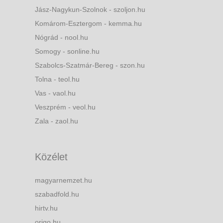
Jász-Nagykun-Szolnok - szoljon.hu
Komárom-Esztergom - kemma.hu
Nógrád - nool.hu
Somogy - sonline.hu
Szabolcs-Szatmár-Bereg - szon.hu
Tolna - teol.hu
Vas - vaol.hu
Veszprém - veol.hu
Zala - zaol.hu
Közélet
magyarnemzet.hu
szabadfold.hu
hirtv.hu
origo.hu