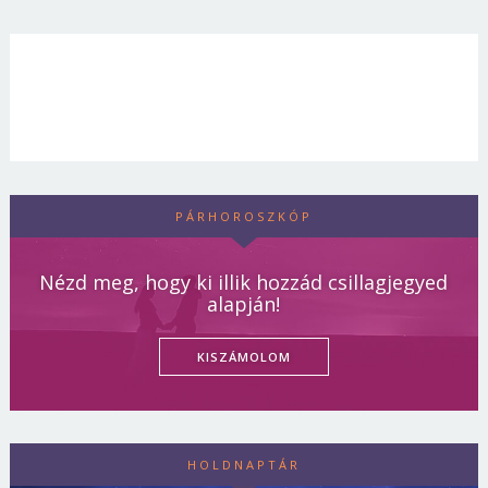
PÁRHOROSZKÓP
Nézd meg, hogy ki illik hozzád csillagjegyed
alapján!
KISZÁMOLOM
HOLDNAPTÁR