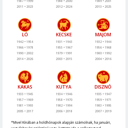
1987
1999
1988
2000
1989
2001
2011
2023
2012
2024
2013
2025
LÓ
KECSKE
MAJOM
1942
1954
1931
1943
1932
1944
1966
1978
1955
1967
1956
1968
1990
2002
1979
1991
1980
1992
2014
2026
2003
2015
2004
2016
KAKAS
KUTYA
DISZNÓ
1933
1945
1934
1946
1935
1947
1957
1969
1958
1970
1959
1971
1981
1993
1982
1994
1983
1995
2005
2017
2006
2018
2007
2019
*Mivel Kínában a holdhónapok alapján számolnak, ha januári,