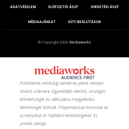
ADATVÉDELEM
ELŐFIZETŐI ÁSZF
HIRDETÉSI ÁSZF
MÉDIAAJÁNLAT
SÜTI BEÁLLÍTÁSOK
© Copyright 2026.
Mediaworks
Portfóliónk minőségi tartalmat jelent minden
olvasó számára. Egyedülálló elérést, országos
lefedettséget és változatos megjelenési
lehetőséget biztosít. Folyamatosan keressük az
új irányokat és fejlődési lehetőségeket. Ez
jövőnk záloga.