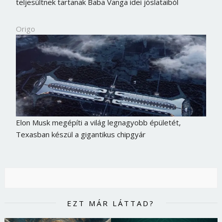
teljesültnek tartanak Baba Vanga idei jóslataiból
Origo
Elon Musk megépíti a világ legnagyobb épületét,
Texasban készül a gigantikus chipgyár
EZT MÁR LÁTTAD?