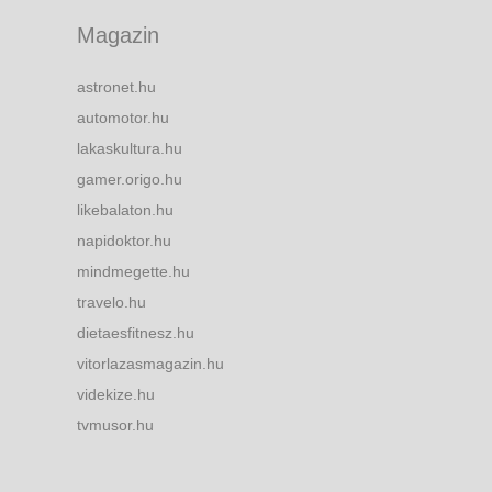
Magazin
astronet.hu
automotor.hu
lakaskultura.hu
gamer.origo.hu
likebalaton.hu
napidoktor.hu
mindmegette.hu
travelo.hu
dietaesfitnesz.hu
vitorlazasmagazin.hu
videkize.hu
tvmusor.hu