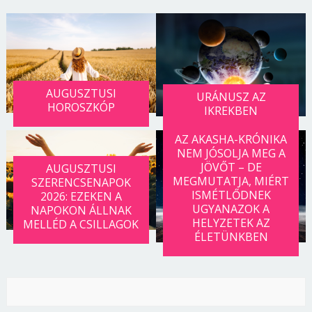
AUGUSZTUSI
URÁNUSZ AZ
HOROSZKÓP
IKREKBEN
AZ AKASHA-KRÓNIKA
NEM JÓSOLJA MEG A
JÖVŐT – DE
AUGUSZTUSI
MEGMUTATJA, MIÉRT
SZERENCSENAPOK
ISMÉTLŐDNEK
2026: EZEKEN A
UGYANAZOK A
NAPOKON ÁLLNAK
HELYZETEK AZ
MELLÉD A CSILLAGOK
ÉLETÜNKBEN