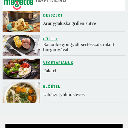
DESSZERT
Aranygaluska grillen sütve
FŐÉTEL
Baconbe göngyölt sertésszűz rakott 
burgonyával
VEGETÁRIÁNUS
Falafel
ELŐÉTEL
Újházy tyúkhúsleves