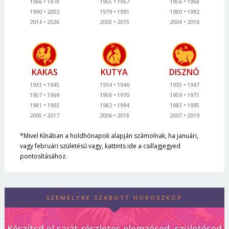
1966
1978
1955
1967
1956
1968
1990
2002
1979
1991
1980
1992
2014
2026
2003
2015
2004
2016
KAKAS
KUTYA
DISZNÓ
1933
1945
1934
1946
1935
1947
1957
1969
1958
1970
1959
1971
1981
1993
1982
1994
1983
1995
2005
2017
2006
2018
2007
2019
*Mivel Kínában a holdhónapok alapján számolnak, ha januári,
vagy februári születésű vagy, kattints ide a csillagjegyed
pontosításához.
SZEMÉLYRE SZABOTT HOROSZKÓP
Készítsd el saját részletes elemzésed, születésed