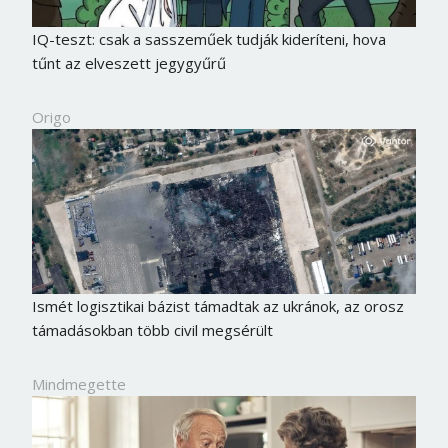
IQ-teszt: csak a sasszeműek tudják kideríteni, hova
tűnt az elveszett jegygyűrű
Origo
Ismét logisztikai bázist támadtak az ukránok, az orosz
támadásokban több civil megsérült
Mindmegette