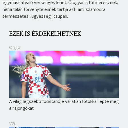
egymással való versengés lehet. Ő ugyanis túl merésznek,
néha talán törvénytelennek tartja azt, ami számodra
természetes „ügyesség” csupán.
EZEK IS ÉRDEKELHETNEK
Origo
A világ legszebb focistanője váratlan fotókkal lepte meg
a rajongókat
VG