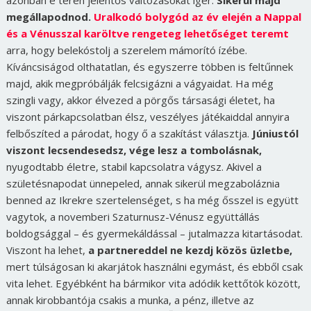
azonban e téren jelentős változásokat ígér.
Sikerül majd
megállapodnod.
Uralkodó bolygód az év elején a Nappal
és a Vénusszal karöltve rengeteg lehetőséget teremt
arra, hogy belekóstolj a szerelem mámorító ízébe.
Kíváncsiságod olthatatlan, és egyszerre többen is feltűnnek
majd, akik megpróbálják felcsigázni a vágyaidat. Ha még
szingli vagy, akkor élvezed a pörgős társasági életet, ha
viszont párkapcsolatban élsz, veszélyes játékaiddal annyira
felbőszíted a párodat, hogy ő a szakítást választja.
Júniustól
viszont lecsendesedsz, vége lesz a tombolásnak,
nyugodtabb életre, stabil kapcsolatra vágysz. Akivel a
születésnapodat ünnepeled, annak sikerül megzaboláznia
benned az Ikrekre szertelenséget, s ha még ősszel is együtt
vagytok, a novemberi Szaturnusz-Vénusz együttállás
boldogsággal – és gyermekáldással – jutalmazza kitartásodat.
Viszont ha lehet,
a partnereddel ne kezdj közös üzletbe,
mert túlságosan ki akarjátok használni egymást, és ebből csak
vita lehet. Egyébként ha bármikor vita adódik kettőtök között,
annak kirobbantója csakis a munka, a pénz, illetve az