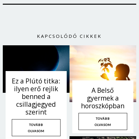
KAPCSOLÓDÓ CIKKEK
Ez a Plútó titka:
ilyen erő rejlik
A Belső
benned a
gyermek a
csillagjegyed
horoszkópban
szerint
TOVÁBB
OLVASOM
TOVÁBB
OLVASOM