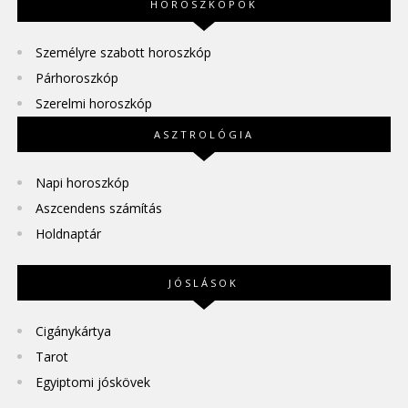
HOROSZKÓPOK
Személyre szabott horoszkóp
Párhoroszkóp
Szerelmi horoszkóp
ASZTROLÓGIA
Napi horoszkóp
Aszcendens számítás
Holdnaptár
JÓSLÁSOK
Cigánykártya
Tarot
Egyiptomi jóskövek