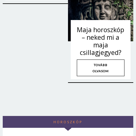
Maja horoszkóp
– neked mi a
maja
csillagjegyed?
TOVÁBB
OLVASOM
HOROSZKÓP