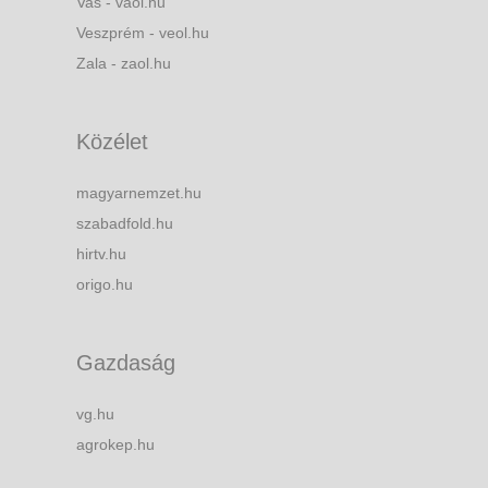
Vas - vaol.hu
Veszprém - veol.hu
Zala - zaol.hu
Közélet
magyarnemzet.hu
szabadfold.hu
hirtv.hu
origo.hu
Gazdaság
vg.hu
agrokep.hu