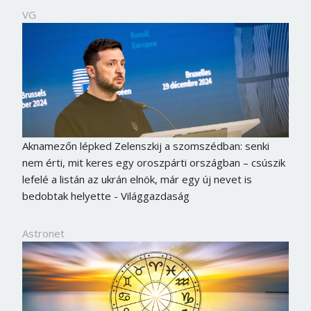
VG
Aknamezőn lépked Zelenszkij a szomszédban: senki
nem érti, mit keres egy oroszpárti országban – csúszik
lefelé a listán az ukrán elnök, már egy új nevet is
bedobtak helyette - Világgazdaság
Astronet