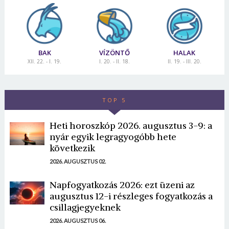
BAK
VÍZÖNTŐ
HALAK
XII. 22. - I. 19.
I. 20. - II. 18.
II. 19. - III. 20.
TOP 5
Borsonline bejelentkezés
Heti horoszkóp 2026. augusztus 3-9: a
E-mail cím vagy felhasználónév
nyár egyik legragyogóbb hete
következik
2026. AUGUSZTUS 02.
Jelszó
Napfogyatkozás 2026: ezt üzeni az
augusztus 12-i részleges fogyatkozás a
csillagjegyeknek
Mégse
Bejelentkezés
2026. AUGUSZTUS 06.