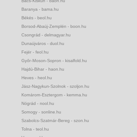
Bács-Kiskun - baon.hu
Baranya - bama.hu
Békés - beol.hu
Borsod-Abaúj-Zemplén - boon.hu
Csongrád - delmagyar.hu
Dunaújváros - duol.hu
Fejér - feol.hu
Győr-Moson-Sopron - kisalfold.hu
Hajdú-Bihar - haon.hu
Heves - heol.hu
Jász-Nagykun-Szolnok - szoljon.hu
Komárom-Esztergom - kemma.hu
Nógrád - nool.hu
Somogy - sonline.hu
Szabolcs-Szatmár-Bereg - szon.hu
Tolna - teol.hu