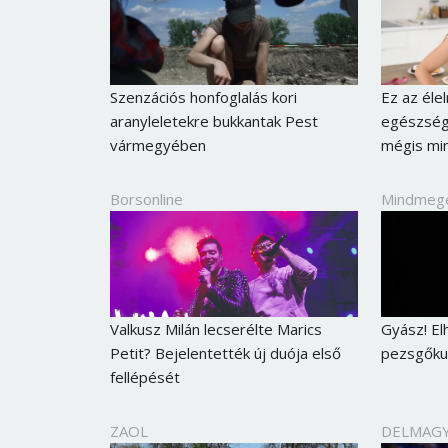
Szenzációs honfoglalás kori
Ez az éle
aranyleletekre bukkantak Pest
egészségt
vármegyében
mégis min
Borsonline
Mindmeg
Valkusz Milán lecserélte Marics
Gyász! El
Petit? Bejelentették új duója első
pezsgőkul
fellépését
ZAOL
DELMAG