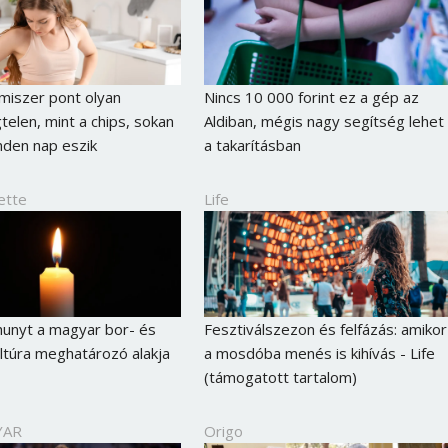
lmiszer pont olyan
Nincs 10 000 forint ez a gép az
elen, mint a chips, sokan
Aldiban, mégis nagy segítség lehet
den nap eszik
a takarításban
ette
Life
hunyt a magyar bor- és
Fesztiválszezon és felfázás: amikor
Borsonline bejelentkezés
túra meghatározó alakja
a mosdóba menés is kihívás - Life
(támogatott tartalom)
E-mail cím vagy felhasználónév
YAR
Origo