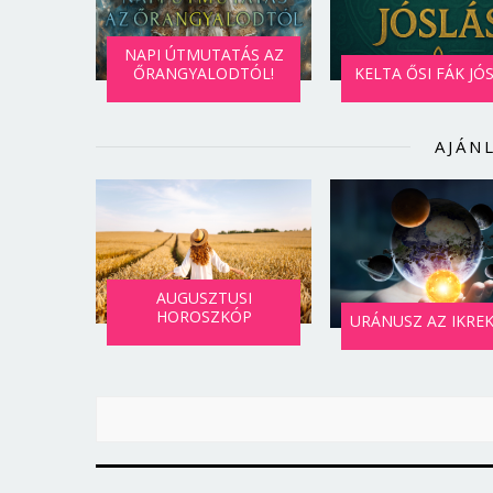
NAPI ÚTMUTATÁS AZ
ŐRANGYALODTÓL!
KELTA ŐSI FÁK JÓ
AJÁN
AUGUSZTUSI
HOROSZKÓP
URÁNUSZ AZ IKRE