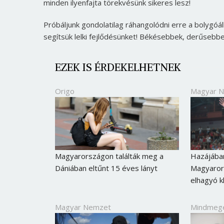
minden ilyenfajta törekvésünk sikeres lesz!
Próbáljunk gondolatilag ráhangolódni erre a bolygóál
segítsük lelki fejlődésünket! Békésebbek, derűsebbe
EZEK IS ÉRDEKELHETNEK
Origo
Magyar 
Magyarországon találták meg a
Hazájába
Dániában eltűnt 15 éves lányt
Magyaror
elhagyó k
Magyar Nemzet
Mindmeg