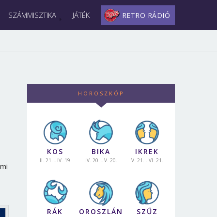
SZÁMMISZTIKA
JÁTÉK
RETRO RÁDIÓ
HOROSZKÓP
KOS
BIKA
IKREK
III. 21. - IV. 19.
IV. 20. - V. 20.
V. 21. - VI. 21.
emi
RÁK
OROSZLÁN
SZŰZ