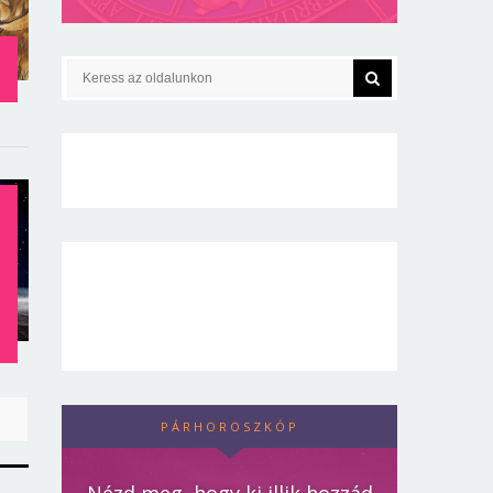
T
PÁRHOROSZKÓP