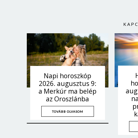
KAP
Napi horoszkóp
ho
2026. augusztus 9:
aug
a Merkúr ma belép
n
az Oroszlánba
p
TOVÁBB OLVASOM
k