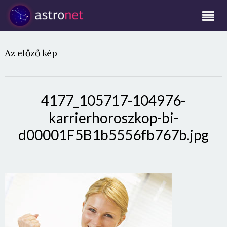
Az előző kép
4177_105717-104976-
karrierhoroszkop-bi-
d00001F5B1b5556fb767b.jpg