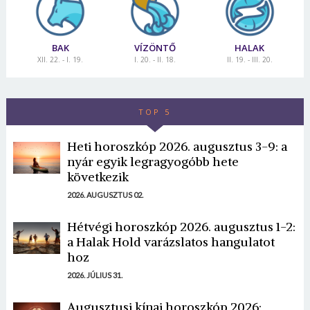
BAK
VÍZÖNTŐ
HALAK
XII. 22. - I. 19.
I. 20. - II. 18.
II. 19. - III. 20.
TOP 5
Heti horoszkóp 2026. augusztus 3-9: a
nyár egyik legragyogóbb hete
következik
2026. AUGUSZTUS 02.
Hétvégi horoszkóp 2026. augusztus 1-2:
a Halak Hold varázslatos hangulatot
hoz
2026. JÚLIUS 31.
Augusztusi kínai horoszkóp 2026: