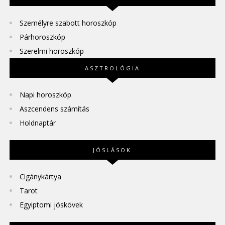
Személyre szabott horoszkóp
Párhoroszkóp
Szerelmi horoszkóp
ASZTROLÓGIA
Napi horoszkóp
Aszcendens számítás
Holdnaptár
JÓSLÁSOK
Cigánykártya
Tarot
Egyiptomi jóskövek