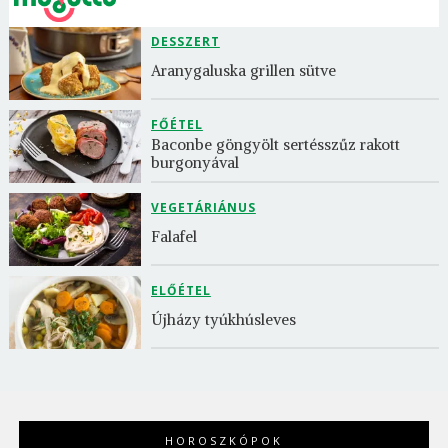
DESSZERT
Aranygaluska grillen sütve
FŐÉTEL
Baconbe göngyölt sertésszűz rakott 
burgonyával
VEGETÁRIÁNUS
Falafel
ELŐÉTEL
Újházy tyúkhúsleves
HOROSZKÓPOK