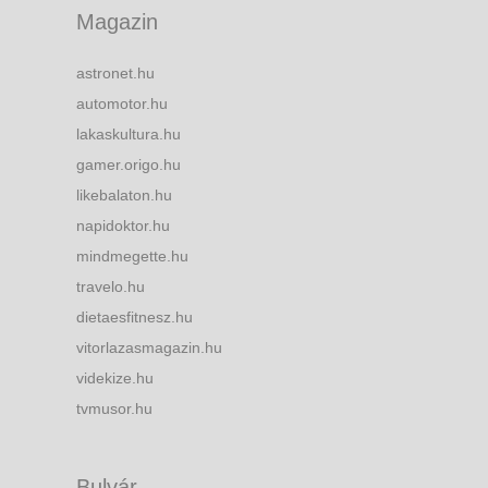
Magazin
astronet.hu
automotor.hu
lakaskultura.hu
gamer.origo.hu
likebalaton.hu
napidoktor.hu
mindmegette.hu
travelo.hu
dietaesfitnesz.hu
vitorlazasmagazin.hu
videkize.hu
tvmusor.hu
Bulvár