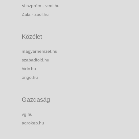
Veszprém - veol.hu
Zala - zaol.hu
Közélet
magyarnemzet.hu
szabadfold.hu
hirtv.hu
origo.hu
Gazdaság
vg.hu
agrokep.hu