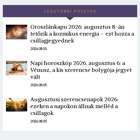
LEGUTÓBBI POSZTOK
Oroszlánkapu 2026: augusztus 8-án
tetőzik a kozmikus energia – ezt hozza a
csillagjegyednek
2026.08.05.
Borsonline bejelentkezés
Napi horoszkóp 2026. augusztus 6: a
Vénusz, a kis szerencse bolygója jegyet
E-mail cím vagy felhasználónév
vált
2026.08.05.
Augusztusi szerencsenapok 2026:
Jelszó
ezeken a napokon állnak melléd a
csillagok
2026.08.05.
Mégse
Bejelentkezés