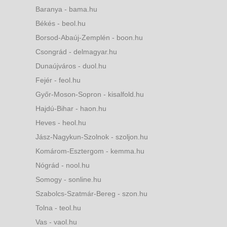
Baranya - bama.hu
Békés - beol.hu
Borsod-Abaúj-Zemplén - boon.hu
Csongrád - delmagyar.hu
Dunaújváros - duol.hu
Fejér - feol.hu
Győr-Moson-Sopron - kisalfold.hu
Hajdú-Bihar - haon.hu
Heves - heol.hu
Jász-Nagykun-Szolnok - szoljon.hu
Komárom-Esztergom - kemma.hu
Nógrád - nool.hu
Somogy - sonline.hu
Szabolcs-Szatmár-Bereg - szon.hu
Tolna - teol.hu
Vas - vaol.hu