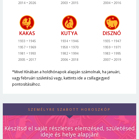
2014
2026
2003
2015
2004
2016
KAKAS
KUTYA
DISZNÓ
1933
1945
1934
1946
1935
1947
1957
1969
1958
1970
1959
1971
1981
1993
1982
1994
1983
1995
2005
2017
2006
2018
2007
2019
*Mivel Kínában a holdhónapok alapján számolnak, ha januári,
vagy februári születésű vagy, kattints ide a csillagjegyed
pontosításához.
SZEMÉLYRE SZABOTT HOROSZKÓP
Készítsd el saját részletes elemzésed, születésed
ideje és helye alapján!