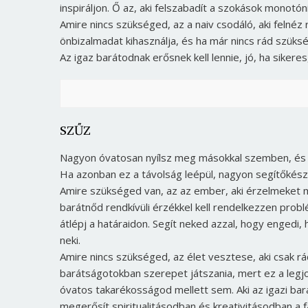
inspiráljon. Ő az, aki felszabadít a szokások monotón
Amire nincs szükséged, az a naiv csodáló, aki felnéz
önbizalmadat kihasználja, és ha már nincs rád szükség
Az igaz barátodnak erősnek kell lennie, jó, ha sikere
SZŰZ
Nagyon óvatosan nyílsz meg másokkal szemben, és amí
Ha azonban ez a távolság leépül, nagyon segítőkész,
Amire szükséged van, az az ember, aki érzelmeket m
barátnőd rendkívüli érzékkel kell rendelkezzen prob
átlépj a határaidon. Segít neked azzal, hogy engedi,
neki.
Amire nincs szükséged, az élet vesztese, aki csak r
barátságotokban szerepet játszania, mert ez a legj
óvatos takarékosságod mellett sem. Aki az igazi bar
megerősít spiritualitásodban és kreativitásodban a fa