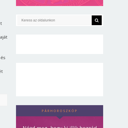
at
aját
 és
ét
PÁRHOROSZKÓP