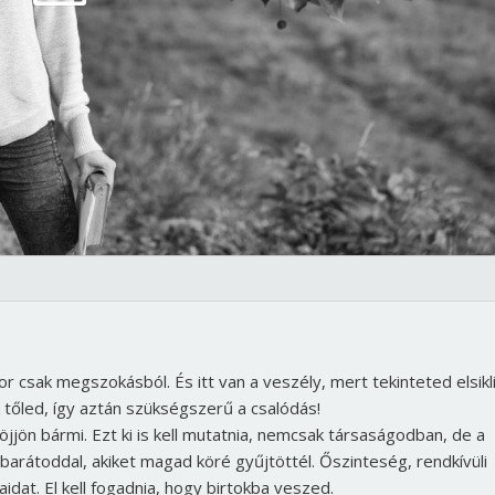
or csak megszokásból. És itt van a veszély, mert tekinteted elsikl
 tőled, így aztán szükségszerű a csalódás!
öjjön bármi. Ezt ki is kell mutatnia, nemcsak társaságodban, de a
barátoddal, akiket magad köré gyűjtöttél. Őszinteség, rendkívüli
dat. El kell fogadnia, hogy birtokba veszed.