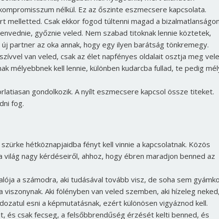
kompromisszum nélkül. Ez az őszinte eszmecsere kapcsolata.
art melletted. Csak ekkor fogod túltenni magad a bizalmatlanságon
szenvednie, győznie veled. Nem szabad titoknak lennie köztetek,
y új partner az oka annak, hogy egy ilyen barátság tönkremegy.
szívvel van veled, csak az élet napfényes oldalait osztja meg vel
ak mélyebbnek kell lennie, különben kudarcba fullad, te pedig mé
korlatiasan gondolkozik. A nyílt eszmecsere kapcsol össze titeket.
ni fog.
 szürke hétköznapjaidba fényt kell vinnie a kapcsolatnak. Közös
világ nagy kérdéseiről, ahhoz, hogy ébren maradjon benned az
lója a számodra, aki tudásával tovább visz, de soha sem gyámko
e a viszonynak. Aki fölényben van veled szemben, aki hízeleg neked
ldozatul esni a képmutatásnak, ezért különösen vigyáznod kell.
at, és csak fecseg, a felsőbbrendűség érzését kelti benned, és