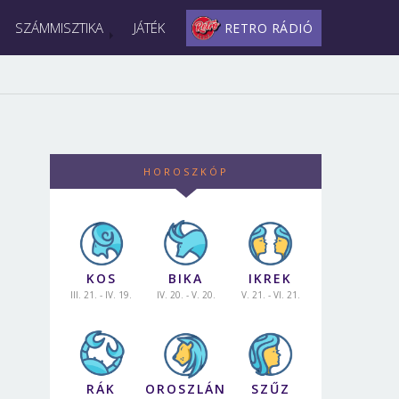
SZÁMMISZTIKA
JÁTÉK
RETRO RÁDIÓ
HOROSZKÓP
KOS
BIKA
IKREK
III. 21. - IV. 19.
IV. 20. - V. 20.
V. 21. - VI. 21.
RÁK
OROSZLÁN
SZŰZ