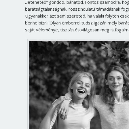
„leteheted” gondod, bánatod. Fontos számodra, hog
barátságtalanságnak, rosszindulatú támadásnak fogo
Ugyanakkor azt sem szereted, ha valaki folyton csak 
benne bízni. Olyan emberrel tudsz igazán mély baráts
saját véleménye, tisztán és világosan meg is fogal