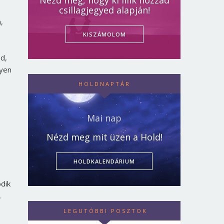
Nézd meg, hogy ki illik hozzád
csillagjegyed alapján!
,
KISZÁMOLOM
ed,
lyen
HOLDNAPTÁR
Mai nap
Nézd meg mit üzen a Hold!
HOLDKALENDÁRIUM
dik
,
LEGUTÓBBI POSZTOK