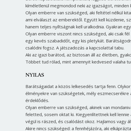
kíméletlenül megmondod neki az igazságot, minden 
Olyan emberre van szükséged, aki feltétel nélkül kit
ami elválaszt az emberektől. Együtt kell küzdenie, 
hanem teljes nyíltságnak kell uralkodnia. Gyakran eg
Olyan emberre viszont nincs szükséged, aki csak fél 
egy kevés szabadidőt, egy kis pletykát. Barátságodn
csalódni fogsz. A játszadozás a kapcsolattal tabu.
Aki az igazi barátod, az biztosan áll az életben, gya
Többet tud rólad, mint amennyit kedvesed valaha tud
NYILAS
Barátságaidat a közös lelkesedés tartja fenn. Olykor
élményekre van szükségetek, mély eszmecserékre a 
érdeklődés.
Olyan emberre van szükséged, akinek van mondaniva
feletted, sosem oktat ki. Kiegyenlítettnek kell lenni
végül is rászed, és csalódást okoz. Hajlamos vagy á
Akire nincs szükséged: a fennhéjázóra, aki elkáprázt