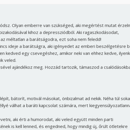
ntódsz. Olyan emberre van szükséged, aki megértést mutat érzel
bizakodásával kihoz a depressziódból. Aki ragaszkodásodat,
a, az méltatlan a barátságodra, ezt soha nem feledd!
 nincs ideje a barátságra, aki igényedet az emberi beszélgetésre 
legyen kedved egy csevegéshez, amikor neki van ehhez kedve, ilyen
k veled.
ésével ajándékoz meg. Hozzád tartozik, támaszod a csalódásokb
Borsonline bejelentkezés
lépít, bátorít, motivál másokat, önbizalmat ad nekik. Néha túl soka
éllyé válhat a baráti kapcsolat számára, mert kiegyensúlyozatlann
E-mail cím vagy felhasználónév
etni, aki érti a humorodat, aki veled együtt minden parti
ének is kell lenned, és engedned, hogy mindig új, őrült ötletekre