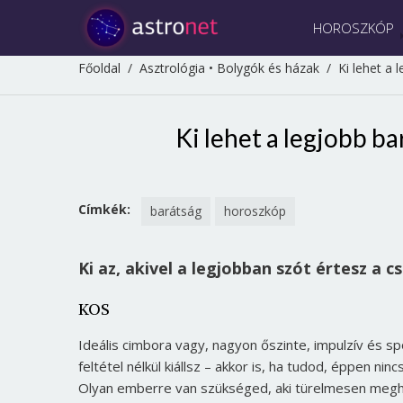
HOROSZKÓP
Főoldal
/
Asztrológia
•
Bolygók és házak
/
Ki lehet a 
Ki lehet a legjobb ba
Címkék:
barátság
horoszkóp
Ki az, akivel a legjobban szót értesz a c
KOS
Ideális cimbora vagy, nagyon őszinte, impulzív és s
feltétel nélkül kiállsz – akkor is, ha tudod, éppen n
Olyan emberre van szükséged, aki türelmesen meghal