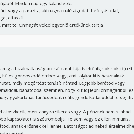
iájából. Minden nap egy kaland vele.
Jelszó
 rád. Vagy a parazita, aki nagyvonalúságodat, befolyásodat,
e, eltaszít.
s, mint te. Önmagát veled egyenlő értékűnek tartja.
Mégse
Bejelentkezés
g a bizalmatlanság utolsó darabkája is eltűnik, sok-sok idő eltel
 hű és gondoskodó ember vagy, amit olykor ki is használnak.
utat, mély megértést tanúsít irántad. Legjobb barátod vagy
lémáiddal, bánatoddal szemben, hogy ki tudj lépni önmagadból, és
 hogy gyakorlatias tanácsoddal, reális gondolkodásoddal te segíts
ád akaszkodik, mert annyira sikeres vagy. A pénznek nem szabad
obb kapcsolatot is szétrombolja. Te sem vagy ez ellen immunis,
átod, annak erősnek kell lennie. Bátorságot ad neked érzelmeidhe
ntáziájával.