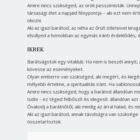
Amire nincs szükséged, az örök pesszimisták. Ünnepel
társasági élet a napjaid fénypontja – aki ezt nem é
okozni.
Aki az igazi barátod, az néha az őrült ötleteivel ki
elsüllyed a homokban az egymás iránti érdeklődés, 
IKREK
Barátságotok egy vitaklub. Ha nem is beszél annyit, 
kövesse az eseményeket.
Olyan emberre van szükséged, aki megért, és kiegész
mélyebb értelme, a spiritualitás iránt. Ha sablonoss
Amire nincs szükséged, hogy a barátod állandóan me
tudni – ez téged felbőszít és idegesít. állandóan azt
Óvakodj a barátnőtől, aki mindig az árral halad, és ne
Aki az igazi barátod, annak távolságra van szüksége
összetartoztok.