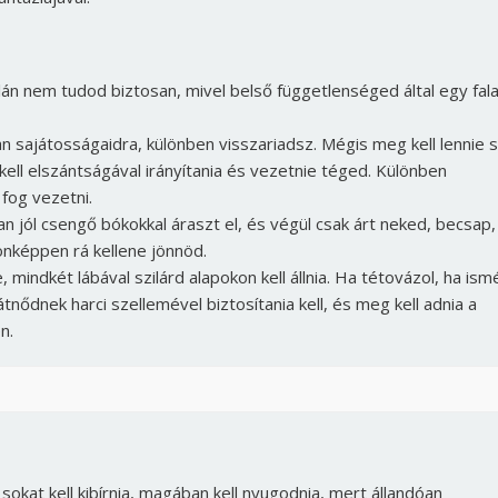
alán nem tudod biztosan, mivel belső függetlenséged által egy fal
n sajátosságaidra, különben visszariadsz. Mégis meg kell lennie s
 kell elszántságával irányítania és vezetnie téged. Különben
fog vezetni.
an jól csengő bókokkal áraszt el, és végül csak árt neked, becsap,
onképpen rá kellene jönnöd.
, mindkét lábával szilárd alapokon kell állnia. Ha tétovázol, ha ism
ődnek harci szellemével biztosítania kell, és meg kell adnia a
n.
sokat kell kibírnia, magában kell nyugodnia, mert állandóan