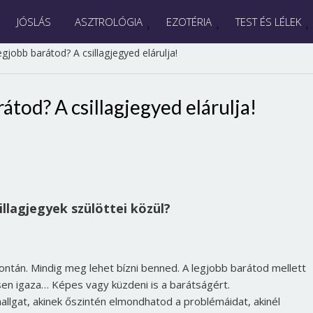
JÓSLÁS
ASZTROLÓGIA
EZOTÉRIA
TEST ÉS LÉLEK
legjobb barátod? A csillagjegyed elárulja!
rátod? A csillagjegyed elárulja!
sillagjegyek szülöttei közül?
pontán. Mindig meg lehet bízni benned. A legjobb barátod mellett
incsen igaza… Képes vagy küzdeni is a barátságért.
lgat, akinek őszintén elmondhatod a problémáidat, akinél