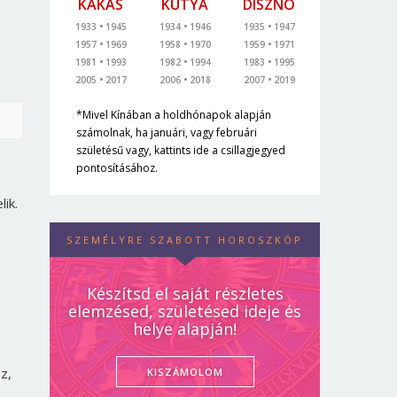
KAKAS
KUTYA
DISZNÓ
1933
1945
1934
1946
1935
1947
1957
1969
1958
1970
1959
1971
1981
1993
1982
1994
1983
1995
2005
2017
2006
2018
2007
2019
*Mivel Kínában a holdhónapok alapján
számolnak, ha januári, vagy februári
születésű vagy, kattints ide a csillagjegyed
pontosításához.
ik.
SZEMÉLYRE SZABOTT HOROSZKÓP
Készítsd el saját részletes
elemzésed, születésed ideje és
helye alapján!
z,
KISZÁMOLOM