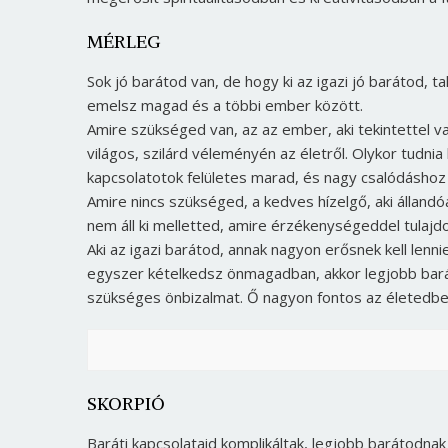
MÉRLEG
Sok jó barátod van, de hogy ki az igazi jó barátod, t
emelsz magad és a többi ember között.
Amire szükséged van, az az ember, aki tekintettel va
világos, szilárd véleményén az életről. Olykor tudnia
kapcsolatotok felületes marad, és nagy csalódáshoz 
Amire nincs szükséged, a kedves hízelgő, aki állandó
nem áll ki melletted, amire érzékenységeddel tulajd
Aki az igazi barátod, annak nagyon erősnek kell lennie
egyszer kételkedsz önmagadban, akkor legjobb barátn
szükséges önbizalmat. Ő nagyon fontos az életedbe
SKORPIÓ
Baráti kapcsolataid komplikáltak, legjobb barátodnak 