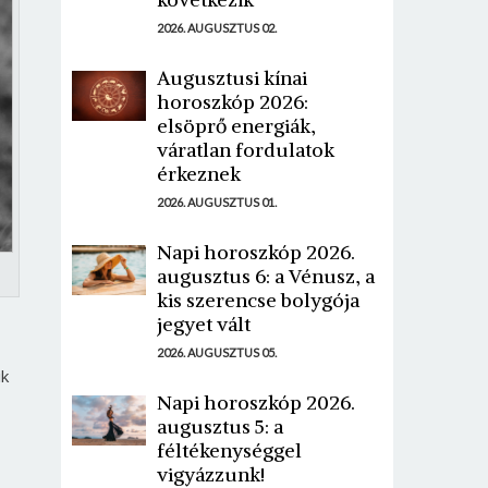
2026. AUGUSZTUS 02.
Augusztusi kínai
horoszkóp 2026:
elsöprő energiák,
váratlan fordulatok
érkeznek
2026. AUGUSZTUS 01.
Napi horoszkóp 2026.
augusztus 6: a Vénusz, a
kis szerencse bolygója
jegyet vált
2026. AUGUSZTUS 05.
ik
Napi horoszkóp 2026.
augusztus 5: a
féltékenységgel
vigyázzunk!