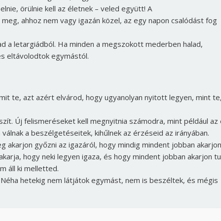
nie, örülnie kell az életnek – veled együtt! A
rti meg, ahhoz nem vagy igazán közel, az egy napon csalódást fog
ragad a letargiádból. Ha minden a megszokott mederben halad,
és eltávolodtok egymástól.
mit te, azt azért elvárod, hogy ugyanolyan nyitott legyen, mint te
ít. Új felismeréseket kell megnyitnia számodra, mint például az 
á válnak a beszélgetéseitek, kihűlnek az érzéseid az irányában.
g akarjon győzni az igazáról, hogy mindig mindent jobban akarjo
 akarja, hogy neki legyen igaza, és hogy mindent jobban akarjon tu
m áll ki melletted.
. Néha hetekig nem látjátok egymást, nem is beszéltek, és mégis