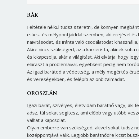
RÁK
Feltétele nélkül tudsz szeretni, de könnyen megbá
csúcs- és mélypontjaiddal szemben, aki erejével és 
naivitásodat, és iránta való csodálatodat kihasználj
Akire nincs szükséged, az a karrierista, akinek soha
és kikapcsolja, akár a világítást. Aki elvárja, hogy 
eláraszt a problémáival, egyébként pedig nem törődi
Az igazi barátod a védettség, a mély megértés érz
és vereségekben, és felépíti az önbizalmadat.
OROSZLÁN
Igazi barát, szívélyes, életvidám barátnő vagy, aki fe
adsz, túl sokat segítesz, ami előbb vagy utóbb vesz
válhat a kapcsolat.
Olyan emberre van szükséged, akivel sokat tudsz nev
középpontjává válik. Legjobb barátnődre kicsit büszk