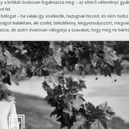
y a kritikát óvatosan fogalmazza meg – az eltérő véleményt gya
d fel.
bólogat – ha valaki így viselkedik, hazugnak hiszed, és nem tudsz
ágot kialakítani, aki szelíd, békülékeny, kiegyensúlyozott, megva
mazza, de azért óvatosan válogatja a szavakat, hogy meg ne bánt