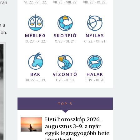
kran
VI. 22. - VII. 22.
VII. 23. - VIII. 22.
VIII. 23. - IX. 22.
n a
son.
MÉRLEG
SKORPIÓ
NYILAS
IX. 23. - X. 22.
X. 23. - XI. 21.
XI. 22. - XII. 21.
BAK
VÍZÖNTŐ
HALAK
XII. 22. - I. 19.
I. 20. - II. 18.
II. 19. - III. 20.
TOP 5
Heti horoszkóp 2026.
augusztus 3-9: a nyár
egyik legragyogóbb hete
következik