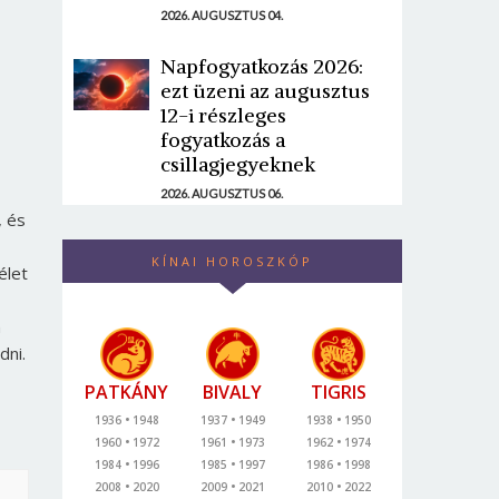
2026. AUGUSZTUS 04.
Napfogyatkozás 2026:
ezt üzeni az augusztus
12-i részleges
fogyatkozás a
csillagjegyeknek
2026. AUGUSZTUS 06.
, és
KÍNAI HOROSZKÓP
élet
n
dni.
PATKÁNY
BIVALY
TIGRIS
1936
1948
1937
1949
1938
1950
1960
1972
1961
1973
1962
1974
1984
1996
1985
1997
1986
1998
2008
2020
2009
2021
2010
2022