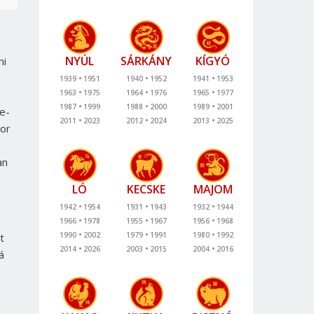
NYÚL
SÁRKÁNY
KÍGYÓ
mi
1939
1951
1940
1952
1941
1953
1963
1975
1964
1976
1965
1977
1987
1999
1988
2000
1989
2001
be-
2011
2023
2012
2024
2013
2025
kor
an
LÓ
KECSKE
MAJOM
1942
1954
1931
1943
1932
1944
1966
1978
1955
1967
1956
1968
1990
2002
1979
1991
1980
1992
t
2014
2026
2003
2015
2004
2016
á