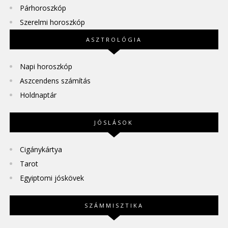
Párhoroszkóp
Szerelmi horoszkóp
ASZTROLÓGIA
Napi horoszkóp
Aszcendens számítás
Holdnaptár
JÓSLÁSOK
Cigánykártya
Tarot
Egyiptomi jóskövek
SZÁMMISZTIKA