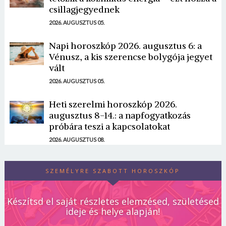
csillagjegyednek
2026. AUGUSZTUS 05.
Napi horoszkóp 2026. augusztus 6: a
Vénusz, a kis szerencse bolygója jegyet
vált
2026. AUGUSZTUS 05.
Heti szerelmi horoszkóp 2026.
augusztus 8-14.: a napfogyatkozás
próbára teszi a kapcsolatokat
2026. AUGUSZTUS 08.
SZEMÉLYRE SZABOTT HOROSZKÓP
Készítsd el saját részletes elemzésed, születésed
ideje és helye alapján!