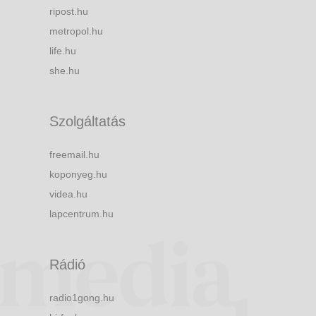
ripost.hu
metropol.hu
life.hu
she.hu
Szolgáltatás
freemail.hu
koponyeg.hu
videa.hu
lapcentrum.hu
Rádió
radio1gong.hu