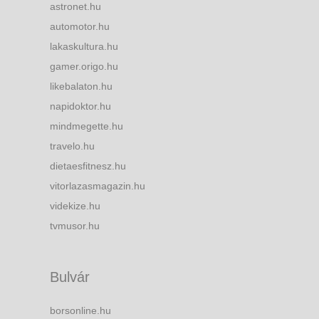
astronet.hu
automotor.hu
lakaskultura.hu
gamer.origo.hu
likebalaton.hu
napidoktor.hu
mindmegette.hu
travelo.hu
dietaesfitnesz.hu
vitorlazasmagazin.hu
videkize.hu
tvmusor.hu
Bulvár
borsonline.hu