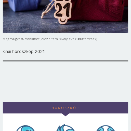
Megnyugvást, stabilitást jelez a fém Bivaly éve (Shutterstock)
kínai horoszkóp 2021
HOROSZKÓP