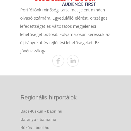
Portfóliónk minőségi tartalmat jelent minden
olvasó számára. Egyedülálló elérést, országos
lefedettséget és változatos megjelenési
lehetőséget biztosít. Folyamatosan keressük az
új irányokat és fejlődési lehetőségeket. Ez
jövőnk záloga.
Regionális hírportálok
Bács-Kiskun - baon.hu
Baranya - bama.hu
Békés - beol.hu