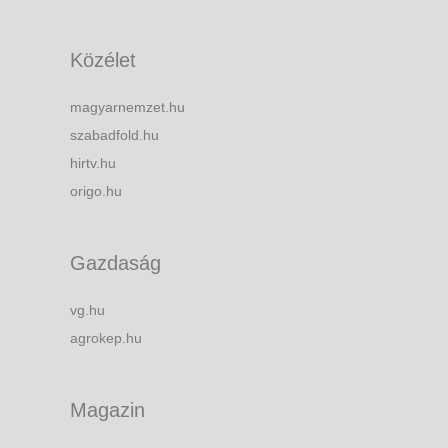
Közélet
magyarnemzet.hu
szabadfold.hu
hirtv.hu
origo.hu
Gazdaság
vg.hu
agrokep.hu
Magazin