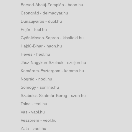
Borsod-Abaúj-Zemplén - boon.hu
Csongrád - delmagyar.hu
Dunaújváros - duol.hu
Fejér - feol.hu
Győr-Moson-Sopron - kisalfold.hu
Hajdú-Bihar - haon.hu
Heves - heol.hu
Jász-Nagykun-Szolnok - szoljon.hu
Komárom-Esztergom - kemma.hu
Nógrád - nool.hu
Somogy - sonline.hu
Szabolcs-Szatmár-Bereg - szon.hu
Tolna - teol.hu
Vas - vaol.hu
Veszprém - veol.hu
Zala - zaol.hu