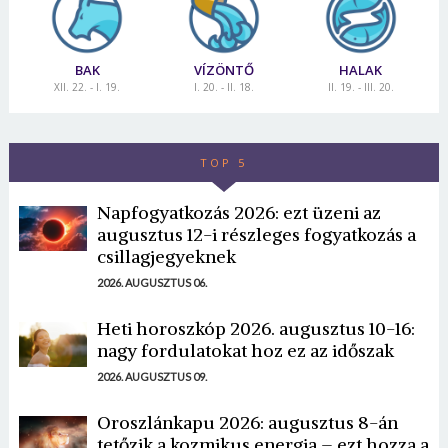
BAK
VÍZÖNTŐ
HALAK
XII. 22. - I. 19.
I. 20. - II. 18.
II. 19. - III. 20.
TOP 5
Napfogyatkozás 2026: ezt üzeni az
augusztus 12-i részleges fogyatkozás a
csillagjegyeknek
2026. AUGUSZTUS 06.
Heti horoszkóp 2026. augusztus 10-16:
nagy fordulatokat hoz ez az időszak
2026. AUGUSZTUS 09.
Oroszlánkapu 2026: augusztus 8-án
tetőzik a kozmikus energia – ezt hozza a