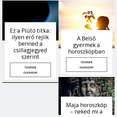
Ez a Plútó titka:
ilyen erő rejlik
A Belső
benned a
gyermek a
csillagjegyed
horoszkópban
szerint
TOVÁBB
OLVASOM
TOVÁBB
OLVASOM
Maja horoszkóp
– neked mi a