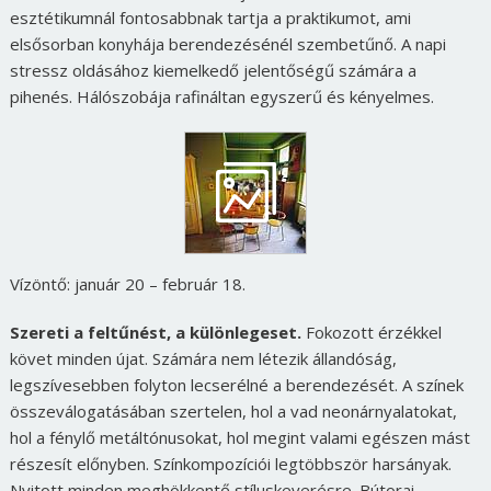
esztétikumnál fontosabbnak tartja a praktikumot, ami
elsősorban konyhája berendezésénél szembetűnő. A napi
stressz oldásához kiemelkedő jelentőségű számára a
pihenés. Hálószobája rafináltan egyszerű és kényelmes.
Vízöntő: január 20 – február 18.
Szereti a feltűnést, a különlegeset.
Fokozott érzékkel
követ minden újat. Számára nem létezik állandóság,
legszívesebben folyton lecserélné a berendezését. A színek
összeválogatásában szertelen, hol a vad neonárnyalatokat,
hol a fénylő metáltónusokat, hol megint valami egészen mást
részesít előnyben. Színkompozíciói legtöbbször harsányak.
Nyitott minden meghökkentő stíluskeverésre. Bútorai