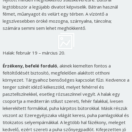
legtöbbször a legújabb divatot képviselik. Bátran használ
fémet, műanyagot és velúrt egy térben. A vízöntő a
legszívesebben öröké mozogna, szárnyalna, táncolna;
számára semmi sem lehet meghökkentő.
Halak: február 19 – március 20.
Érzékeny, befelé forduló
, akinek kiemelten fontos a
feltöltődését biztosító, megfelelően alakított otthoni
környezet. Tárgyaihoz bensőséges kapcsolat fűzi. Kedvence a
tenger színét idéző kékeszöld, melyet fehérrel és
pasztellszínekkel, esetleg rózsaszínnel vegyít. A halak egy
csoportja a mediterrán stílust szereti, fehér falakkal, ívesen
lekerekített formákkal, puha kárpitos bútorokkal. Másik részük
viszont az Ezeregyéjszaka világát keresi, puha pamlagokkal és
titokzatos selyempárnákkal. A legtöbb hal fázékony, meleget
kedvelő, ezért szereti a puha szőnyegpadlót. Kifejezetten jó