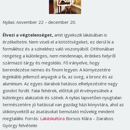
Nyilas: november 22 – december 20.
Élvezi a végtelenséget,
amit igyekszik lakásában is
érzékeltetni. Nem viseli el a kötöttségeket, ez derül ki a
formákhoz és a színekhez való viszonyából. Otthonában
rengeteg a különleges, nem mindennapi, érdekes helyről
származó tárgy és megoldás. Fő irányelve, hogy
berendezése nemes és finom legyen. A környezetére
leginkább jellemző anyagok a fa, az üveg, a bronz és az
alumínium. Az egyes darabok hatásos elhelyezésére nagy
gondot fordít. Falai fehérek, előttük jól érvényesülnek a
különleges alakzatok és színek. A nyilas lapvetően nyugtalan
természetére jó hatással van gazdag házi könyvtára, ahol az
útikönyvektől az ásatásokat bemutató művekig mindent
megtalálni. Forrás:
Lakáskultúra
Borsos Klára – Darabos
György felvételei