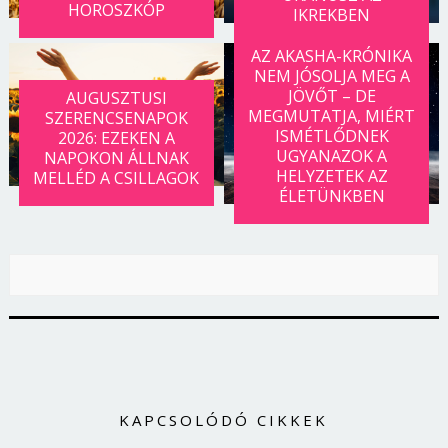
HOROSZKÓP
IKREKBEN
AZ AKASHA-KRÓNIKA
NEM JÓSOLJA MEG A
JÖVŐT – DE
AUGUSZTUSI
MEGMUTATJA, MIÉRT
SZERENCSENAPOK
ISMÉTLŐDNEK
2026: EZEKEN A
UGYANAZOK A
NAPOKON ÁLLNAK
HELYZETEK AZ
MELLÉD A CSILLAGOK
ÉLETÜNKBEN
KAPCSOLÓDÓ CIKKEK