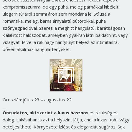
kompromisszumra, de egy puha, meleg párnákkal kibélelt
ülőgarnitúráról semmi áron sem mondana le. Stílusa a
romantika, meleg, barna árnyalatú bútorokkal, puha
szőnyegpadlóval. Szereti a meghitt hangulatú, barátságosan
kialakított hálószobát, amelyben gyakran látni baldachint, vagy
vízágyat. Mivel a rák nagy hangsúlyt helyez az intimitásra,
bőven alkalmaz hangulatfényeket.
Oroszlán: július 23 – augusztus 22.
Öntudatos, aki szerint a luxus hasznos
és szükséges
dolog. Lakásában is azt a helyszínt látja, ahol a luxus utáni vágy
beteljesíthető. Környezete ízlést és eleganciát sugároz. Sok