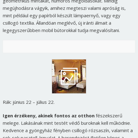
geometrikus mintákat, humoros megoldásokat. Mindig
megújhodásra vágyik, amihez megteszi valami apróság is,
mint például egy papírból készült lámpaernyő, vagy egy
csillogó textília. Állandóan meglévő, új iránti álmait a
legegyszerűbben mobil bútorokkal tudja megvalósítani.
Rák: június 22 – július 22.
Igen érzékeny, akinek fontos az otthon
fészekszerű
melege. Lakásának mint testét védő buroknak kell működnie.
Kedvence a gyöngyház fényben csillogó rózsaszín, valamint a
sok-sok pasztell árnyalat. A berendezést illetően képes a