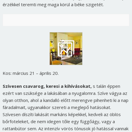
érzékkel teremti meg maga körül a béke szigetét.
Kos: március 21 – április 20.
Szívesen csavarog, keresi a kihívásokat,
s talán éppen
ezért van szüksége a lakásában a nyugalomra. Szíve vágya az
olyan otthon, ahol a kandalló előtt merengve pihenheti ki a nap
fáradalmait, ugyanakkor szereti a meglepő hatásokat.
Szívesen díszíti lakását markáns képekkel, kedveli az öblös
bőrfoteleket, de nem idegen tőle egy függőágy, vagy a
rattanbútor sem. Az intenzív vörös tónusok jó hatással vannak