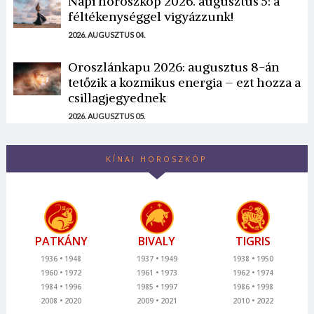
Napi horoszkóp 2026. augusztus 5: a
féltékenységgel vigyázzunk!
2026. AUGUSZTUS 04.
Oroszlánkapu 2026: augusztus 8-án
tetőzik a kozmikus energia – ezt hozza a
csillagjegyednek
2026. AUGUSZTUS 05.
KÍNAI HOROSZKÓP
PATKÁNY
BIVALY
TIGRIS
1936
1948
1937
1949
1938
1950
1960
1972
1961
1973
1962
1974
1984
1996
1985
1997
1986
1998
2008
2020
2009
2021
2010
2022