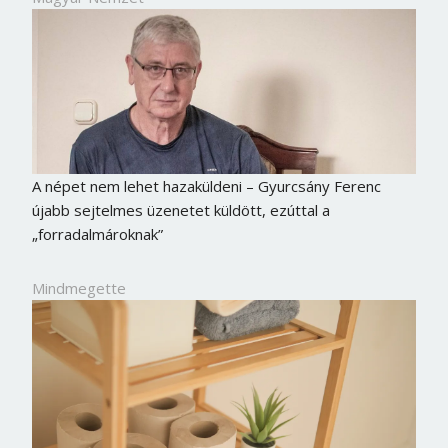
Jelszó
Mégse
Bejelentkezés
A népet nem lehet hazaküldeni – Gyurcsány Ferenc
újabb sejtelmes üzenetet küldött, ezúttal a
„forradalmároknak”
Mindmegette