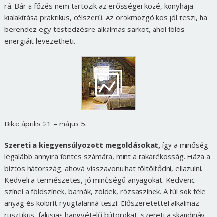
rá. Bár a főzés nem tartozik az erősségei közé, konyhája
kialakítása praktikus, célszerű. Az örökmozgó kos jól teszi, ha
berendez egy testedzésre alkalmas sarkot, ahol fölös
energiáit levezetheti.
Bika: április 21 – május 5.
Szereti a kiegyensúlyozott megoldásokat,
így a minőség
legalább annyira fontos számára, mint a takarékosság. Háza a
biztos hátország, ahová visszavonulhat föltöltődni, ellazulni.
Kedveli a természetes, jó minőségű anyagokat. Kedvenc
színei a földszínek, barnák, zöldek, rózsaszínek. A túl sok féle
anyag és kolorit nyugtalanná teszi. Előszeretettel alkalmaz
rusztikus, falusias hangvételű bútorokat, szereti a skandináv