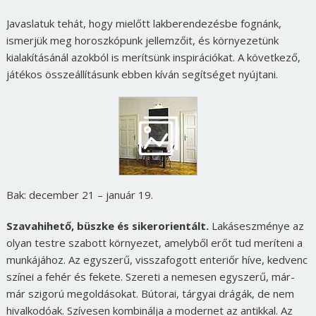
Javaslatuk tehát, hogy mielőtt lakberendezésbe fognánk,
ismerjük meg horoszkópunk jellemzőit, és környezetünk
kialakításánál azokból is merítsünk inspirációkat. A következő,
játékos összeállításunk ebben kíván segítséget nyújtani.
Bak: december 21 – január 19.
Szavahihető, büszke és sikerorientált.
Lakáseszménye az
olyan testre szabott környezet, amelyből erőt tud meríteni a
munkájához. Az egyszerű, visszafogott enteriőr híve, kedvenc
színei a fehér és fekete. Szereti a nemesen egyszerű, már-
már szigorú megoldásokat. Bútorai, tárgyai drágák, de nem
hivalkodóak. Szívesen kombinálja a modernet az antikkal. Az