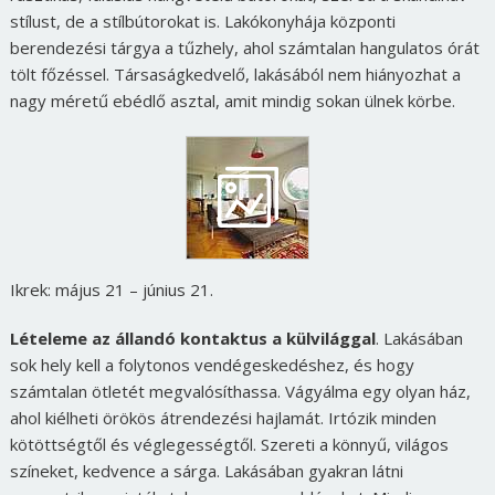
stílust, de a stílbútorokat is. Lakókonyhája központi
berendezési tárgya a tűzhely, ahol számtalan hangulatos órát
tölt főzéssel. Társaságkedvelő, lakásából nem hiányozhat a
nagy méretű ebédlő asztal, amit mindig sokan ülnek körbe.
Ikrek: május 21 – június 21.
Lételeme az állandó kontaktus a külvilággal
. Lakásában
sok hely kell a folytonos vendégeskedéshez, és hogy
számtalan ötletét megvalósíthassa. Vágyálma egy olyan ház,
ahol kiélheti örökös átrendezési hajlamát. Irtózik minden
kötöttségtől és véglegességtől. Szereti a könnyű, világos
színeket, kedvence a sárga. Lakásában gyakran látni