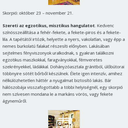
Skorpió: október 23 – november 21.
Szereti az egzotikus, misztikus hangulatot
. Kedvenc
színösszeállítása a fehér-fekete, a fekete-piros és a fekete-
lila. A tapétától irtózik, helyette a nyers, vakolatlan, vagy épp a
nemes burkolatú falakat részesíti előnyben. Lakásában
sejtelmes fényviszonyok uralkodnak, s gyakran találkozni
egzotikus maszkokkal, faragványokkal, fémveretes
szekrényekkel, ládákkal. Dohányzóasztala gránitból, ülőbútorai
többnyire sötét bőrből készülnek. Élete igen intenzív, amihez
nélkülözhetetlen háttér a nyugalmat biztosító lakás. Bár
hálószobája visszafogottabb a többi helyiségnél, egy skorpió
nem szívesen mondana le a markáns vörös, vagy fekete
ágyneműről.