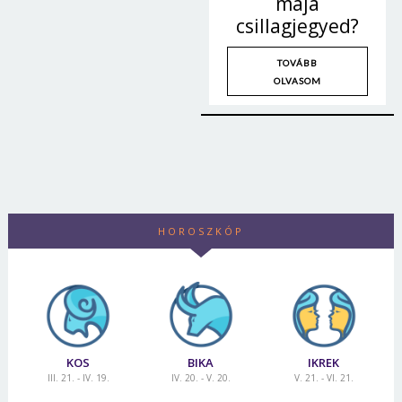
maja
csillagjegyed?
TOVÁBB
OLVASOM
HOROSZKÓP
KOS
BIKA
IKREK
III. 21. - IV. 19.
IV. 20. - V. 20.
V. 21. - VI. 21.