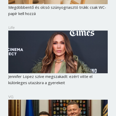
Megdöbbentő és olcsó szúnyogriasztó trükk: csak WC-
papír kell hozzá
Life
Jennifer Lopez szíve megszakadt: ezért vitte el
különleges utazásra a gyerekeit
VG