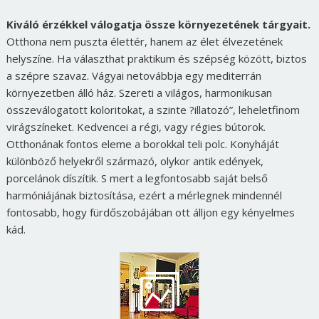
Kiváló érzékkel válogatja össze környezetének tárgyait.
Otthona nem puszta élettér, hanem az élet élvezetének
helyszíne. Ha választhat praktikum és szépség között, biztos
a szépre szavaz. Vágyai netovábbja egy mediterrán
környezetben álló ház. Szereti a világos, harmonikusan
összeválogatott koloritokat, a szinte ?illatozó”, leheletfinom
virágszíneket. Kedvencei a régi, vagy régies bútorok.
Otthonának fontos eleme a borokkal teli polc. Konyháját
különböző helyekről származó, olykor antik edények,
porcelánok díszítik. S mert a legfontosabb saját belső
harmóniájának biztosítása, ezért a mérlegnek mindennél
fontosabb, hogy fürdőszobájában ott álljon egy kényelmes
kád.