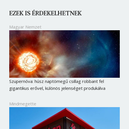
EZEK IS ÉRDEKELHETNEK
Magyar Nemzet
Szupernóva: húsz naptömegű csillag robbant fel
gigantikus erővel, különös jelenséget produkálva
Mindmegette