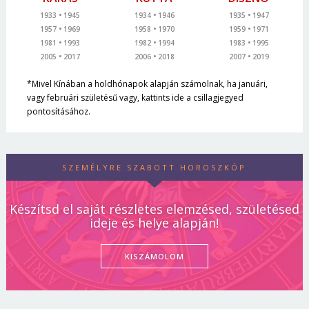
1933
1945
1934
1946
1935
1947
1957
1969
1958
1970
1959
1971
1981
1993
1982
1994
1983
1995
2005
2017
2006
2018
2007
2019
*Mivel Kínában a holdhónapok alapján számolnak, ha januári,
vagy februári születésű vagy, kattints ide a csillagjegyed
pontosításához.
SZEMÉLYRE SZABOTT HOROSZKÓP
Készítsd el saját részletes elemzésed, születésed
ideje és helye alapján!
KISZÁMOLOM