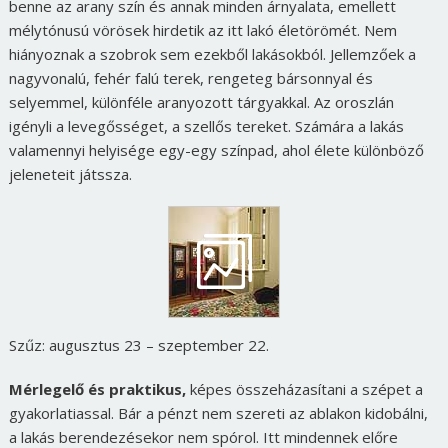
benne az arany szín és annak minden árnyalata, emellett
mélytónusú vörösek hirdetik az itt lakó életörömét. Nem
hiányoznak a szobrok sem ezekből lakásokból. Jellemzőek a
nagyvonalú, fehér falú terek, rengeteg bársonnyal és
selyemmel, különféle aranyozott tárgyakkal. Az oroszlán
igényli a levegősséget, a szellős tereket. Számára a lakás
valamennyi helyisége egy-egy színpad, ahol élete különböző
jeleneteit játssza.
Szűz: augusztus 23 – szeptember 22.
Mérlegelő és praktikus,
képes összeházasítani a szépet a
gyakorlatiassal. Bár a pénzt nem szereti az ablakon kidobálni,
a lakás berendezésekor nem spórol. Itt mindennek előre