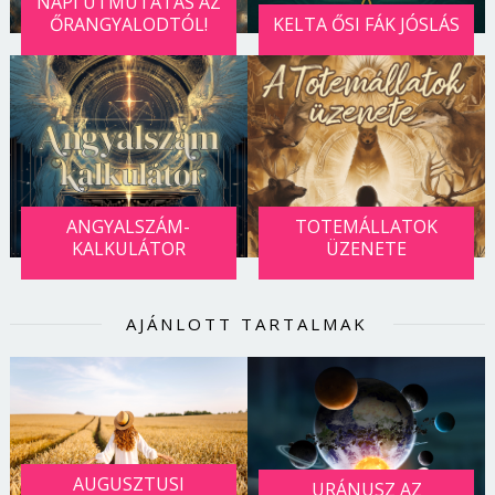
NAPI ÚTMUTATÁS AZ
ŐRANGYALODTÓL!
KELTA ŐSI FÁK JÓSLÁS
ANGYALSZÁM-
TOTEMÁLLATOK
KALKULÁTOR
ÜZENETE
AJÁNLOTT TARTALMAK
AUGUSZTUSI
URÁNUSZ AZ