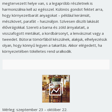
megtervezett helye van, s a legapróbb részletnek is
harmonizálnia kell az egésszel. Különös gondot fektet arra,
hogy környezetbarát anyagokat – például kerámiát,
mészkövet, parafát – használjon. Szívesen díszíti lakását
élővirágokkal. Szereti a barna és zöld árnyalatait, a
visszafogott mintákat, a kordbársonyt, a lenvásznat vagy a
tweedet. Bútorai tömörfából készülnek, alakjuk, elhelyezésük
olyan, hogy könnyű legyen a takarítás. Akkor elégedett, ha
környezetében tökéletes rend uralkodik.
Mérleg: szeptember 23 – október 22.