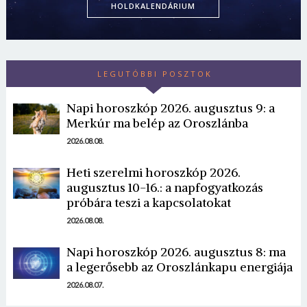
HOLDKALENDÁRIUM
LEGUTÓBBI POSZTOK
Napi horoszkóp 2026. augusztus 9: a
Merkúr ma belép az Oroszlánba
Borsonline bejelentkezés
2026.08.08.
Heti szerelmi horoszkóp 2026.
E-mail cím vagy felhasználónév
augusztus 10-16.: a napfogyatkozás
próbára teszi a kapcsolatokat
2026.08.08.
Jelszó
Napi horoszkóp 2026. augusztus 8: ma
a legerősebb az Oroszlánkapu energiája
2026.08.07.
Mégse
Bejelentkezés