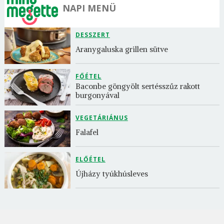
NAPI MENÜ
DESSZERT
Aranygaluska grillen sütve
FŐÉTEL
Baconbe göngyölt sertésszűz rakott 
burgonyával
VEGETÁRIÁNUS
Falafel
ELŐÉTEL
Újházy tyúkhúsleves