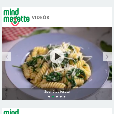
VIDEÓK
Spenótos tészta