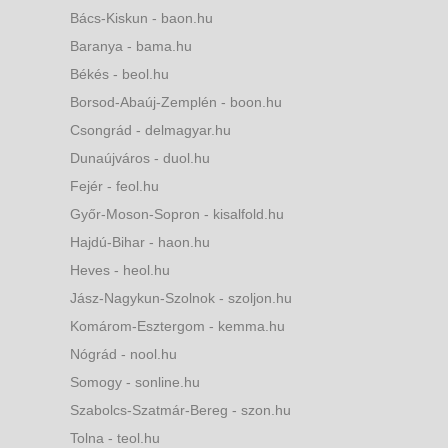
Bács-Kiskun - baon.hu
Baranya - bama.hu
Békés - beol.hu
Borsod-Abaúj-Zemplén - boon.hu
Csongrád - delmagyar.hu
Dunaújváros - duol.hu
Fejér - feol.hu
Győr-Moson-Sopron - kisalfold.hu
Hajdú-Bihar - haon.hu
Heves - heol.hu
Jász-Nagykun-Szolnok - szoljon.hu
Komárom-Esztergom - kemma.hu
Nógrád - nool.hu
Somogy - sonline.hu
Szabolcs-Szatmár-Bereg - szon.hu
Tolna - teol.hu