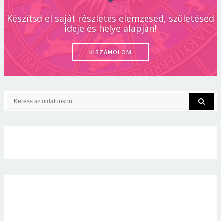
Készítsd el saját részletes elemzésed, születésed
ideje és helye alapján!
KISZÁMOLOM