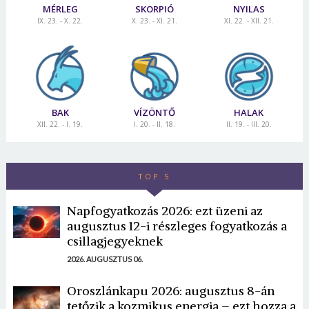
MÉRLEG
SKORPIÓ
NYILAS
IX. 23. - X. 22.
X. 23. - XI. 21.
XI. 22. - XII. 21.
BAK
VÍZÖNTŐ
HALAK
XII. 22. - I. 19.
I. 20. - II. 18.
II. 19. - III. 20.
TOP 5
Napfogyatkozás 2026: ezt üzeni az
augusztus 12-i részleges fogyatkozás a
csillagjegyeknek
2026. AUGUSZTUS 06.
Oroszlánkapu 2026: augusztus 8-án
tetőzik a kozmikus energia – ezt hozza a