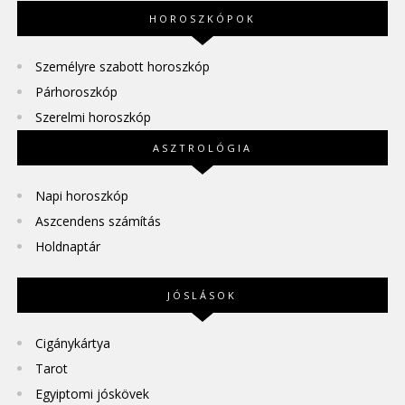
HOROSZKÓPOK
Személyre szabott horoszkóp
Párhoroszkóp
Szerelmi horoszkóp
ASZTROLÓGIA
Napi horoszkóp
Aszcendens számítás
Holdnaptár
JÓSLÁSOK
Cigánykártya
Tarot
Egyiptomi jóskövek