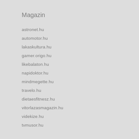
Magazin
astronet.hu
automotor.hu
lakaskultura.hu
gamer.origo.hu
likebalaton.hu
napidoktor.hu
mindmegette.hu
travelo.hu
dietaesfitnesz.hu
vitorlazasmagazin.hu
videkize.hu
tvmusor.hu