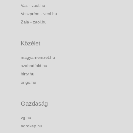
Vas - vaol.hu
Veszprém - veol.hu
Zala - zaol.hu
Közélet
magyarnemzet.hu
szabadfold.hu
hirtv.hu
origo.hu
Gazdaság
vg.hu
agrokep.hu