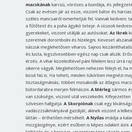
macskának
karcsú, vöröses a bundája, és jellegzetes
Csak az evésen jár az esze, viszont bátor és harcias
széles mancsairól ismerhetjük fel. Vannak kedvenc ta
a fűtőtest és a puha ágyikó teteje. A cicusok kedves
gyerekeket, viszont utálják az autósokat.
Az Ikrek
k
szeretnek dorombolni és hízelegni. Keveset alszana
nászuk meglehetősen viharos. Sajnos kiszámíthatatl
és lusta, legszívesebben egész nap csak alszik. Erő
érzés. A vihar közeledtével páni félelem lesz úrrá raj
sikerre vágyik. Meglehetősen nehezen felejti el, ha
kissé hiú is. Ha teheti, minden tükörben megnézi ma
tisztaságmániás, többet mosakodik az átlagos macsk
bútordarabra merjen felmászni.
A Mérleg
sármos és 
van szüksége, viszont utál veszekedni. Kifejezetten
szívesen hallgatja.
A Skorpiónak
csak egy kívánsága
vadászzsákmányával gazdiját, akinek viszont a lelk
láttán – érthetően mérsékelt.
A Nyilas
imádja a kala
mozgásigénye, ezért esőben is képes odakint ázni.
költözés és a hosszas, viszontagságos utazás sem.