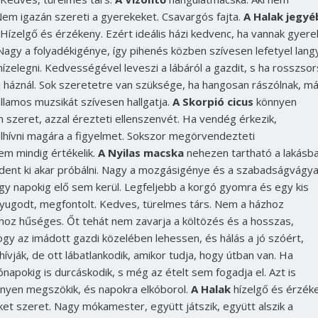
 Nem igazán szereti a gyerekeket. Csavargós fajta.
A Halak jegyé
Hízelgő és érzékeny. Ezért ideális házi kedvenc, ha vannak gyere
Nagy a folyadékigénye, így pihenés közben szívesen lefetyel lang
hízelegni. Kedvességével leveszi a lábáról a gazdit, s ha rosszso
j háznál. Sok szeretetre van szüksége, ha hangosan rászólnak, má
allamos muzsikát szívesen hallgatja.
A Skorpió cicus
könnyen
m szeret, azzal érezteti ellenszenvét. Ha vendég érkezik,
felhívni magára a figyelmet. Sokszor megörvendezteti
em mindig értékelik.
A Nyilas macska
nehezen tartható a lakásba
indent ki akar próbálni. Nagy a mozgásigénye és a szabadságvágya
 hogy napokig elő sem kerül. Legfeljebb a korgó gyomra és egy kis
nyugodt, megfontolt. Kedves, türelmes társ. Nem a házhoz
hoz hűséges. Őt tehát nem zavarja a költözés és a hosszas,
gy az imádott gazdi közelében lehessen, és hálás a jó szóért,
hívják, de ott lábatlankodik, amikor tudja, hogy útban van. Ha
napokig is durcáskodik, s még az ételt sem fogadja el. Azt is
nnyen megszökik, és napokra elkóborol.
A Halak
hízelgő és érzék
iket szeret. Nagy mókamester, együtt játszik, együtt alszik a