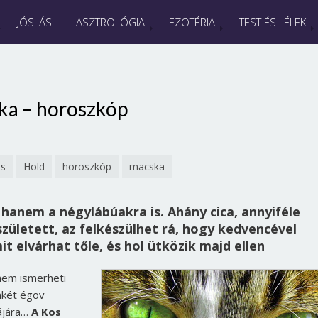
JÓSLÁS
ASZTROLÓGIA
EZOTÉRIA
TEST ÉS LÉLEK
ka – horoszkóp
ás
Hold
horoszkóp
macska
anem a négylábúakra is. Ahány cica, annyiféle
született, az felkészülhet rá, hogy kedvencével
it elvárhat tőle, és hol ütközik majd ellen
 nem ismerheti
enkét égöv
kájára…
A Kos