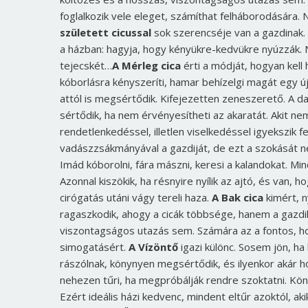
foglalkozik vele eleget, számíthat felháborodására.
született cicussal
sok szerencséje van a gazdinak. 
a házban: hagyja, hogy kényükre-kedvükre nyúzzák. 
tejecskét…
A Mérleg cica
érti a módját, hogyan kell 
kóborlásra kényszeríti, hamar behízelgi magát egy ú
attól is megsértődik. Kifejezetten zeneszerető. A d
sértődik, ha nem érvényesítheti az akaratát. Akit ne
rendetlenkedéssel, illetlen viselkedéssel igyekszik 
vadászzsákmányával a gazdiját, de ezt a szokását n
Imád kóborolni, fára mászni, keresi a kalandokat. M
Azonnal kiszökik, ha résnyire nyílik az ajtó, és van,
cirógatás utáni vágy tereli haza.
A Bak cica
kimért, 
ragaszkodik, ahogy a cicák többsége, hanem a gazdi
viszontagságos utazás sem. Számára az a fontos, ho
simogatásért.
A Vízöntő
igazi különc. Sosem jön, ha 
rászólnak, könynyen megsértődik, és ilyenkor akár hó
nehezen tűri, ha megpróbálják rendre szoktatni. Kö
Ezért ideális házi kedvenc, mindent eltűr azoktól, ak