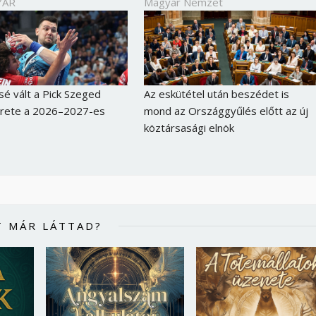
YAR
Magyar Nemzet
é vált a Pick Szeged
Az eskütétel után beszédet is
erete a 2026–2027-es
mond az Országgyűlés előtt az új
köztársasági elnök
T MÁR LÁTTAD?