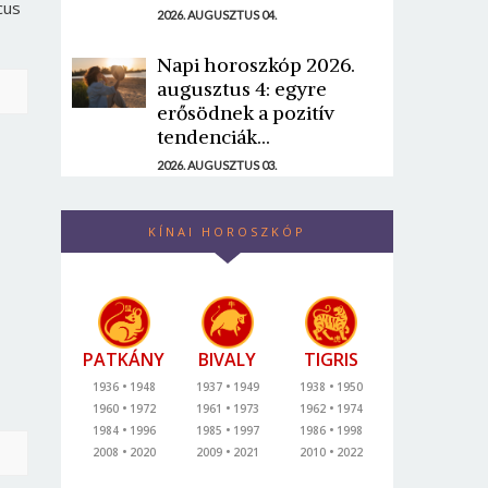
cus
2026. AUGUSZTUS 04.
Napi horoszkóp 2026.
augusztus 4: egyre
erősödnek a pozitív
tendenciák...
2026. AUGUSZTUS 03.
KÍNAI HOROSZKÓP
PATKÁNY
BIVALY
TIGRIS
1936
1948
1937
1949
1938
1950
1960
1972
1961
1973
1962
1974
1984
1996
1985
1997
1986
1998
2008
2020
2009
2021
2010
2022