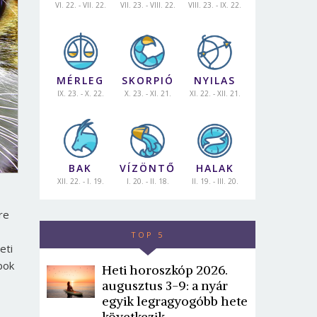
VI. 22. - VII. 22.
VII. 23. - VIII. 22.
VIII. 23. - IX. 22.
MÉRLEG
SKORPIÓ
NYILAS
IX. 23. - X. 22.
X. 23. - XI. 21.
XI. 22. - XII. 21.
BAK
VÍZÖNTŐ
HALAK
XII. 22. - I. 19.
I. 20. - II. 18.
II. 19. - III. 20.
re
TOP 5
eti
bok
Heti horoszkóp 2026.
augusztus 3-9: a nyár
egyik legragyogóbb hete
következik