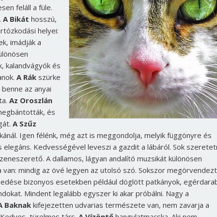
en feláll a füle.
.
A Bikát
hosszú,
rtózkodási helyei:
ek, imádják a
ülönösen
k, kalandvágyók és
anok.
A Rák
szürke
s benne az anyai
ta.
Az Oroszlán
 megbántották, és
gát.
A Szűz
ánál. Igen félénk, még azt is meggondolja, melyik függönyre és
elegáns. Kedvességével leveszi a gazdit a lábáról. Sok szeretet
 zeneszerető. A dallamos, lágyan andalító muzsikát különösen
 van: mindig az övé legyen az utolsó szó. Sokszor megörvendezt
esedése bizonyos esetekben például döglött patkányok, egérdara
ndokat. Mindent legalább egyszer ki akar próbálni. Nagy a
A Baknak
kifejezetten udvarias természete van, nem zavarja a
 Kedves, türelmes társ.
A Vízöntő
hangulatmacska. Aki nem