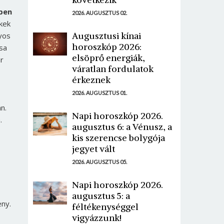
ben
2026. AUGUSZTUS 02.
kek
Augusztusi kínai
yos
horoszkóp 2026:
rsa
elsöprő energiák,
r
váratlan fordulatok
érkeznek
2026. AUGUSZTUS 01.
n.
Napi horoszkóp 2026.
.
augusztus 6: a Vénusz, a
kis szerencse bolygója
jegyet vált
2026. AUGUSZTUS 05.
Napi horoszkóp 2026.
augusztus 5: a
eny.
féltékenységgel
vigyázzunk!