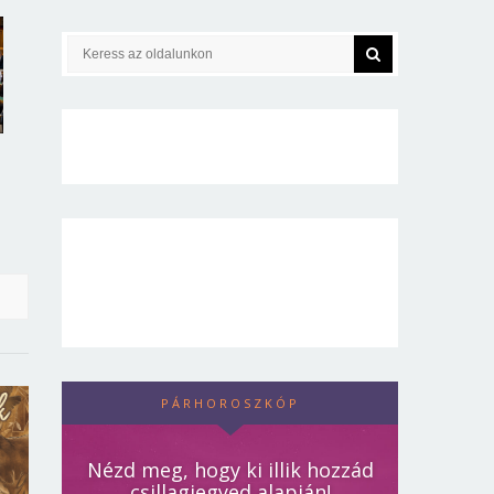
PÁRHOROSZKÓP
Nézd meg, hogy ki illik hozzád
csillagjegyed alapján!