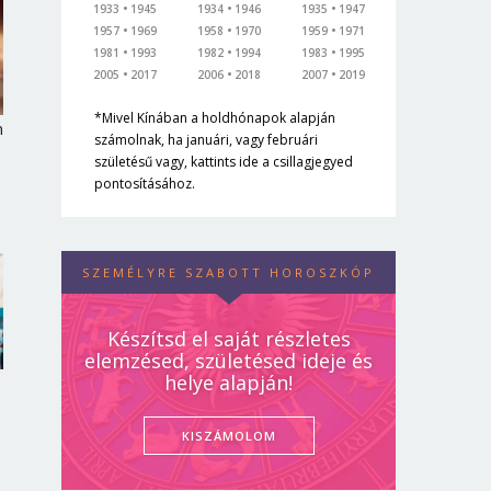
1933
1945
1934
1946
1935
1947
1957
1969
1958
1970
1959
1971
1981
1993
1982
1994
1983
1995
2005
2017
2006
2018
2007
2019
*Mivel Kínában a holdhónapok alapján
n
számolnak, ha januári, vagy februári
születésű vagy, kattints ide a csillagjegyed
pontosításához.
SZEMÉLYRE SZABOTT HOROSZKÓP
Készítsd el saját részletes
elemzésed, születésed ideje és
helye alapján!
KISZÁMOLOM