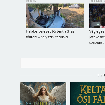
BOON
DELMAG
Halálos baleset történt a 3-as
Véglegess
főúton! – helyszíni fotókkal
játékosk
szezonra
EZ