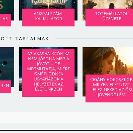
ANGYALSZÁM-
TOTEMÁLLATOK
SLÁS
KALKULÁTOR
ÜZENETE
LOTT TARTALMAK
AZ AKASHA-KRÓNIKA
NEM JÓSOLJA MEG A
JÖVŐT – DE
MEGMUTATJA, MIÉRT
ISMÉTLŐDNEK
UGYANAZOK A
CIGÁNY HOROSZKÓP
HELYZETEK AZ
MILYEN ÉLETUTAT
KBEN
ÉLETÜNKBEN
JELEZ NEKED AZ ŐSI
JÖVENDÖLÉS?