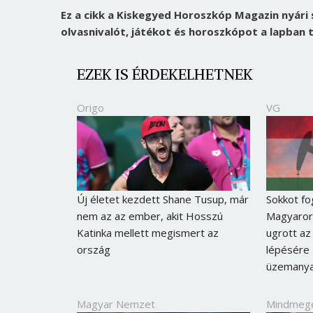
Ez a cikk a Kiskegyed Horoszkóp Magazin nyári
olvasnivalót, játékot és horoszkópot a lapban t
EZEK IS ÉRDEKELHETNEK
Origo
VG
Új életet kezdett Shane Tusup, már
Sokkot fo
nem az az ember, akit Hosszú
Magyaror
Katinka mellett megismert az
ugrott az 
ország
lépésére 
üzemanya
Magyar Nemzet
Mindmeg