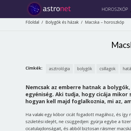
HOROSZKÓP
Főoldal
/
Bolygók és házak
/
Macska – horoszkóp
Macs
Címkék:
asztrológia
bolygók
csillagok
hat
Nemcsak az emberre hatnak a bolygók, h
egyéniség. Aki tudja, hogy cicája mikor 
hogyan kell majd foglalkoznia, mi az, am
Ha valaki egy kóbor cicát fogadott magához, és így
születési idejét, ne csüggedjen: gyúrja egybe a tiz
cicatulajdonságait, és abból biztosan ráismer macs