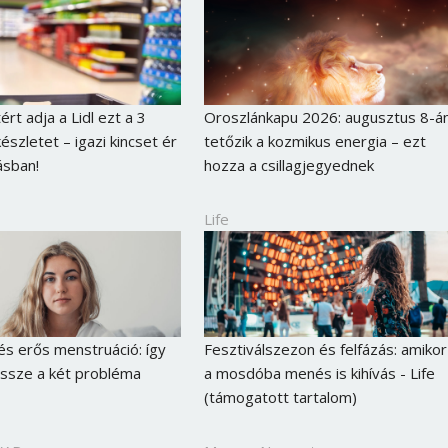
Jelszó
Mégse
Bejelentkezés
ért adja a Lidl ezt a 3
Oroszlánkapu 2026: augusztus 8-á
észletet – igazi kincset ér
tetőzik a kozmikus energia – ezt
ásban!
hozza a csillagjegyednek
Life
és erős menstruáció: így
Fesztiválszezon és felfázás: amikor
ssze a két probléma
a mosdóba menés is kihívás - Life
(támogatott tartalom)