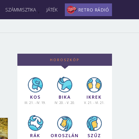
SZÁMMISZTIKA
JÁTÉK
RETRO RÁDIÓ
HOROSZKÓP
KOS
BIKA
IKREK
III. 21. - IV. 19.
IV. 20. - V. 20.
V. 21. - VI. 21.
RÁK
OROSZLÁN
SZŰZ