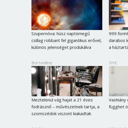
Szupernóva: húsz naptömegű
999 forint
csillag robbant fel gigantikus erővel,
darabos k
különös jelenséget produkálva
a háztart
Borsonline
SHE
Meztelenül vág hajat a 21 éves
Vashiány 
fodrásznő – művészetnek tartja, a
függhet ö
szomszédok viszont kiakadtak