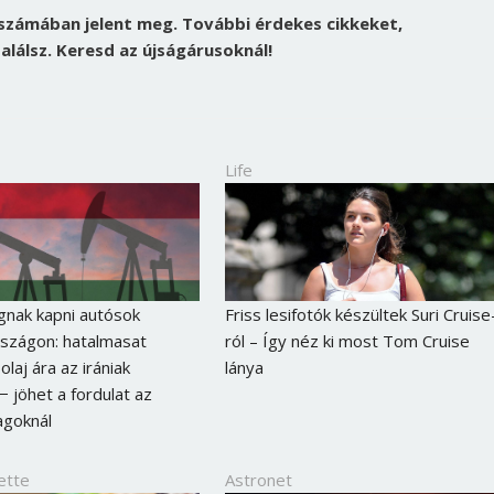
 számában jelent meg. További érdekes cikkeket,
alálsz. Keresd az újságárusoknál!
Life
gnak kapni autósok
Friss lesifotók készültek Suri Cruise
szágon: hatalmasat
ról – Így néz ki most Tom Cruise
olaj ára az irániak
lánya
Borsonline bejelentkezés
− jöhet a fordulat az
goknál
E-mail cím vagy felhasználónév
ette
Astronet