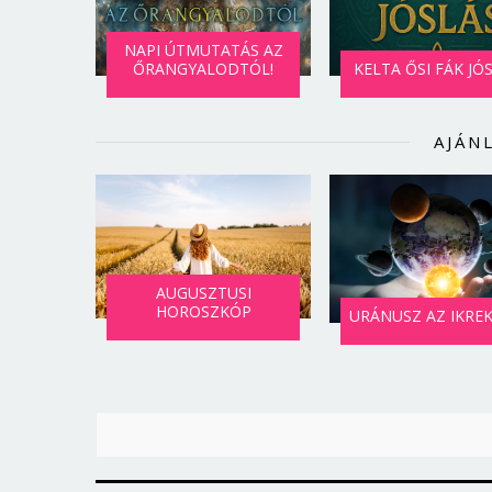
NAPI ÚTMUTATÁS AZ
ŐRANGYALODTÓL!
KELTA ŐSI FÁK JÓ
AJÁN
AUGUSZTUSI
HOROSZKÓP
URÁNUSZ AZ IKRE