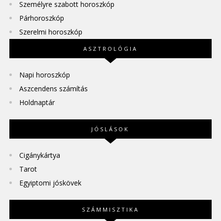
Személyre szabott horoszkóp
Párhoroszkóp
Szerelmi horoszkóp
ASZTROLÓGIA
Napi horoszkóp
Aszcendens számítás
Holdnaptár
JÓSLÁSOK
Cigánykártya
Tarot
Egyiptomi jóskövek
SZÁMMISZTIKA