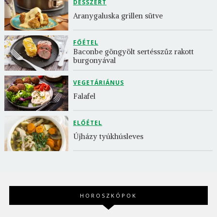
DESSZERT
Aranygaluska grillen sütve
FŐÉTEL
Baconbe göngyölt sertésszűz rakott 
burgonyával
VEGETÁRIÁNUS
Falafel
ELŐÉTEL
Újházy tyúkhúsleves
HOROSZKÓPOK