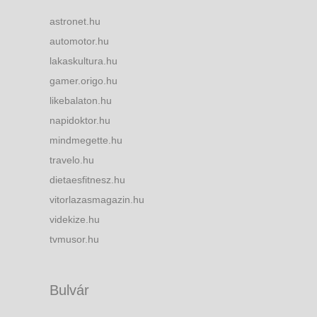
astronet.hu
automotor.hu
lakaskultura.hu
gamer.origo.hu
likebalaton.hu
napidoktor.hu
mindmegette.hu
travelo.hu
dietaesfitnesz.hu
vitorlazasmagazin.hu
videkize.hu
tvmusor.hu
Bulvár