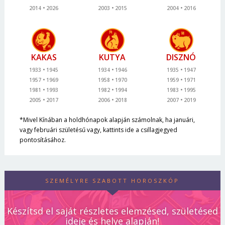
2014
2026
2003
2015
2004
2016
KAKAS
KUTYA
DISZNÓ
1933
1945
1934
1946
1935
1947
1957
1969
1958
1970
1959
1971
1981
1993
1982
1994
1983
1995
2005
2017
2006
2018
2007
2019
*Mivel Kínában a holdhónapok alapján számolnak, ha januári,
vagy februári születésű vagy, kattints ide a csillagjegyed
pontosításához.
SZEMÉLYRE SZABOTT HOROSZKÓP
Készítsd el saját részletes elemzésed, születésed
ideje és helye alapján!