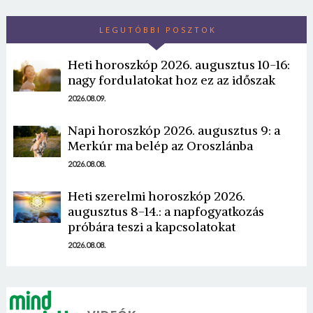
LEGUTÓBBI POSZTOK
Heti horoszkóp 2026. augusztus 10-16:
nagy fordulatokat hoz ez az időszak
2026.08.09.
Borsonline bejelentkezés
Napi horoszkóp 2026. augusztus 9: a
Merkúr ma belép az Oroszlánba
E-mail cím vagy felhasználónév
2026.08.08.
Heti szerelmi horoszkóp 2026.
Jelszó
augusztus 8-14.: a napfogyatkozás
próbára teszi a kapcsolatokat
2026.08.08.
Mégse
Bejelentkezés