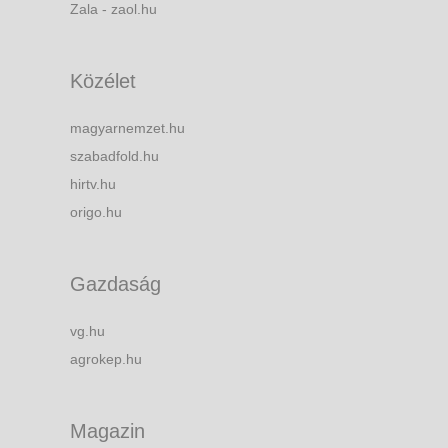
Zala - zaol.hu
Közélet
magyarnemzet.hu
szabadfold.hu
hirtv.hu
origo.hu
Gazdaság
vg.hu
agrokep.hu
Magazin