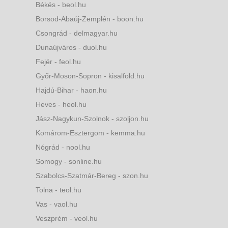
Békés - beol.hu
Borsod-Abaúj-Zemplén - boon.hu
Csongrád - delmagyar.hu
Dunaújváros - duol.hu
Fejér - feol.hu
Győr-Moson-Sopron - kisalfold.hu
Hajdú-Bihar - haon.hu
Heves - heol.hu
Jász-Nagykun-Szolnok - szoljon.hu
Komárom-Esztergom - kemma.hu
Nógrád - nool.hu
Somogy - sonline.hu
Szabolcs-Szatmár-Bereg - szon.hu
Tolna - teol.hu
Vas - vaol.hu
Veszprém - veol.hu