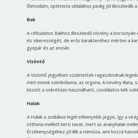
Életvidám, optimista oldalához pedig jól illeszkedik 
Bak
A céltudatos Bakhoz illeszkedő növény a borostyán é
és sikerességét, de erős karakteréhez mérten a kard
gyopár és az encián.
Vízöntő
A Vízöntő jegyében születettek ragaszkodnak leginká
mint ennek szimbóluma, az orgona. A növény illata, 
között a sokrétűen használható, csodálatos kék szí
Halak
A Halak a zodiákus legérzékenyebb jegye, így a virág
otthona mellett kerti tavat, mert az aranyhalak melle
Érzékenységéhez jól illik a mimóza, ami hozzá hason