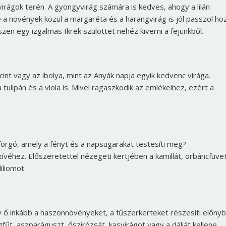
irágok terén. A gyöngyvirág számára is kedves, ahogy a lilán
a növények közül a margaréta és a harangvirág is jól passzol ho
zen egy izgalmas Ikrek szülöttet nehéz kiverni a fejünkből.
cint vagy az ibolya, mint az Anyák napja egyik kedvenc virága.
tulipán és a viola is. Mivel ragaszkodik az emlékeihez, ezért a
forgó, amely a fényt és a napsugarakat testesíti meg?
véhez. Előszeretettel nézegeti kertjében a kamillát, orbáncfüvet
iliomot.
gy ő inkább a haszonnövényeket, a fűszerkerteket részesíti előnyb
gfűt, aszparáguszt, őszirózsát, kasvirágot vagy a dáliát kellene