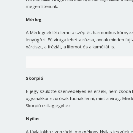
megemlítenünk.
Mérleg
A Mérlegnek lételeme a szép és harmonikus környeze
lenyűgözi. Fő virága lehet a rózsa, annak minden faj
nárciszt, a fréziát, a liliomot és a kaméliát is.
Skorpió
E jegy szülötte szenvedélyes és érzéki, nem csoda h
ugyanakkor szúrósak tudnak lenni, mint a virág. Minde
Skorpió csillagjegyhez.
Nyilas
A távlatokhoz vonzódó, mozgékony Nyilas jegyűek egyi