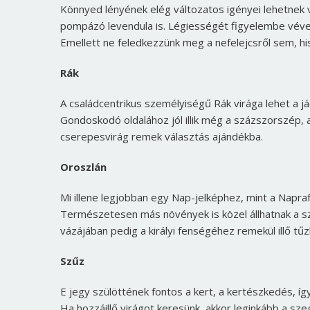
Könnyed lényének elég változatos igényei lehetnek v
pompázó levendula is. Légiességét figyelembe véve 
Emellett ne feledkezzünk meg a nefelejcsről sem, his
Rák
A családcentrikus személyiségű Rák virága lehet a já
Gondoskodó oldalához jól illik még a százszorszép, a 
cserepesvirág remek választás ajándékba.
Oroszlán
Mi illene legjobban egy Nap-jelképhez, mint a Napra
Természetesen más növények is közel állhatnak a szí
vázájában pedig a királyi fenségéhez remekül illő tűzl
Szűz
E jegy szülöttének fontos a kert, a kertészkedés, í
Ha hozzáillő virágot keresünk, akkor leginkább a sze