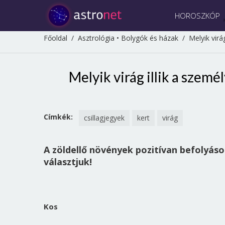
HOROSZKÓP
Főoldal
/
Asztrológia
•
Bolygók és házak
/
Melyik virá
Melyik virág illik a szemé
Címkék:
csillagjegyek
kert
virág
A zöldellő növények pozitívan befolyás
választjuk!
Kos