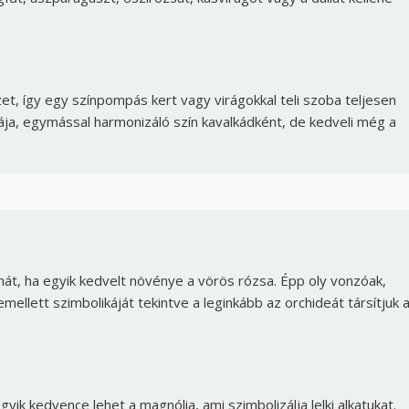
t, így egy színpompás kert vagy virágokkal teli szoba teljesen
tája, egymással harmonizáló szín kavalkádként, de kedveli még a
át, ha egyik kedvelt növénye a vörös rózsa. Épp oly vonzóak,
mellett szimbolikáját tekintve a leginkább az orchideát társítjuk 
Borsonline bejelentkezés
E-mail cím vagy felhasználónév
k kedvence lehet a magnólia, ami szimbolizálja lelki alkatukat.