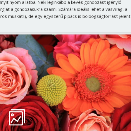
nyit nyom a latba. Neki leginkább a kevés gondozást igénylő
giát a gondozásukra szánni. Számára ideális lehet a vasvirág, a
ros muskátli), de egy egyszerű pipacs is boldogságforrást jelent