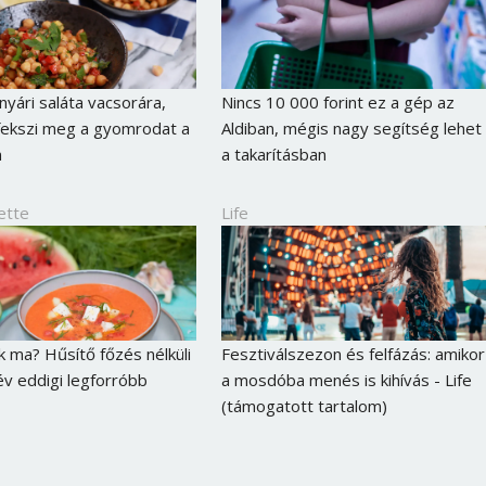
nyári saláta vacsorára,
Nincs 10 000 forint ez a gép az
fekszi meg a gyomrodat a
Aldiban, mégis nagy segítség lehet
n
a takarításban
ette
Life
k ma? Hűsítő főzés nélküli
Fesztiválszezon és felfázás: amikor
v eddigi legforróbb
a mosdóba menés is kihívás - Life
(támogatott tartalom)