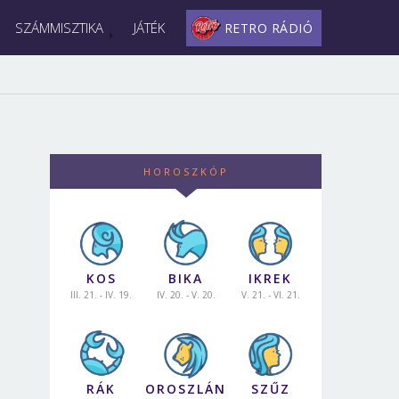
SZÁMMISZTIKA
JÁTÉK
RETRO RÁDIÓ
HOROSZKÓP
KOS
BIKA
IKREK
III. 21. - IV. 19.
IV. 20. - V. 20.
V. 21. - VI. 21.
RÁK
OROSZLÁN
SZŰZ