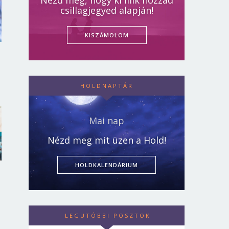
Nézd meg, hogy ki illik hozzád
csillagjegyed alapján!
KISZÁMOLOM
HOLDNAPTÁR
Mai nap
Nézd meg mit üzen a Hold!
HOLDKALENDÁRIUM
LEGUTÓBBI POSZTOK