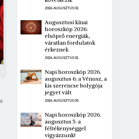
2026. AUGUSZTUS 02.
Augusztusi kínai
horoszkóp 2026:
elsöprő energiák,
váratlan fordulatok
érkeznek
2026. AUGUSZTUS 01.
Napi horoszkóp 2026.
augusztus 6: a Vénusz, a
kis szerencse bolygója
jegyet vált
zó
2026. AUGUSZTUS 05.
Napi horoszkóp 2026.
augusztus 5: a
féltékenységgel
vigyázzunk!