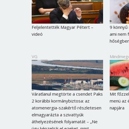
Feljelentették Magyar Pétert –
9 könnyű 
videó
ami nem 
hőségbe
VG
Mindmeg
Váratlanul megtörte a csendet Paks
Mit főzze
2 korábbi kormánybiztosa: az
menü az é
atomenergia-szakértő részletesen
napjára
elmagyarázta a szivattyúk
áthelyezésének folyamatát – „Ne
úgy képzeljük el ezeket, mint