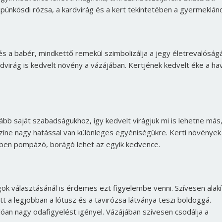
Jelszó
a pünkösdi rózsa, a kardvirág és a kert tekintetében a gyermeklánc
Mégse
Bejelentkezés
s a babér, mindkettő remekül szimbolizálja a jegy életrevalóság
virág is kedvelt növény a vázájában. Kertjének kedvelt éke a ha
bb saját szabadságukhoz, így kedvelt virágjuk mi is lehetne más
színe nagy hatással van különleges egyéniségükre. Kerti növények
nben pompázó, borágó lehet az egyik kedvence.
ok választásánál is érdemes ezt figyelembe venni. Szívesen alakít
tt a legjobban a lótusz és a tavirózsa látványa teszi boldoggá.
lóan nagy odafigyelést igényel. Vázájában szívesen csodálja a