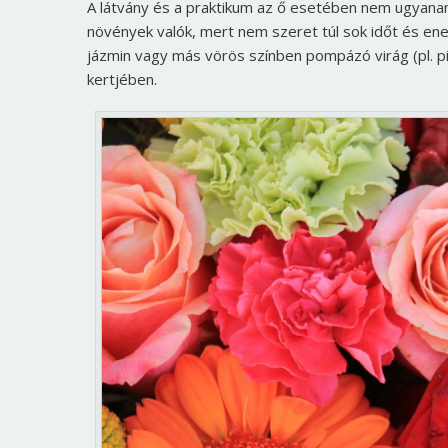
A látvány és a praktikum az ő esetében nem ugyanan
növények valók, mert nem szeret túl sok időt és ener
jázmin vagy más vörös színben pompázó virág (pl. pi
kertjében.