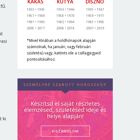
KAKAS
KUTYA
DISZNÓ
fű.
1933
1945
1934
1946
1935
1947
1957
1969
1958
1970
1959
1971
1981
1993
1982
1994
1983
1995
2005
2017
2006
2018
2007
2019
át
vasi
*Mivel Kínában a holdhónapok alapján
számolnak, ha januári, vagy februári
születésű vagy, kattints ide a csillagjegyed
pontosításához.
,
SZEMÉLYRE SZABOTT HOROSZKÓP
Készítsd el saját részletes
elemzésed, születésed ideje és
helye alapján!
 ki
KISZÁMOLOM