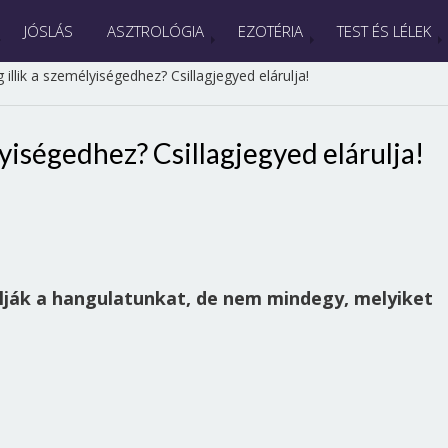
JÓSLÁS
ASZTROLÓGIA
EZOTÉRIA
TEST ÉS LÉLEK
g illik a személyiségedhez? Csillagjegyed elárulja!
lyiségedhez? Csillagjegyed elárulja!
olják a hangulatunkat, de nem mindegy, melyiket