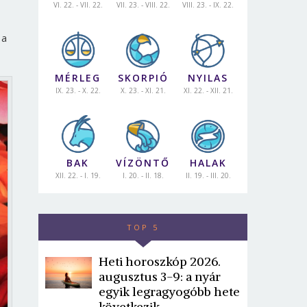
VI. 22. - VII. 22.
VII. 23. - VIII. 22.
VIII. 23. - IX. 22.
 a
MÉRLEG
SKORPIÓ
NYILAS
IX. 23. - X. 22.
X. 23. - XI. 21.
XI. 22. - XII. 21.
BAK
VÍZÖNTŐ
HALAK
XII. 22. - I. 19.
I. 20. - II. 18.
II. 19. - III. 20.
TOP 5
Heti horoszkóp 2026.
augusztus 3-9: a nyár
egyik legragyogóbb hete
következik