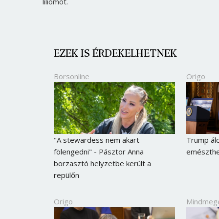
liliomot.
EZEK IS ÉRDEKELHETNEK
Borsonline
Origo
"A stewardess nem akart
Trump ál
fölengedni" - Pásztor Anna
emészthet
borzasztó helyzetbe került a
repülőn
Origo
Mindmeg