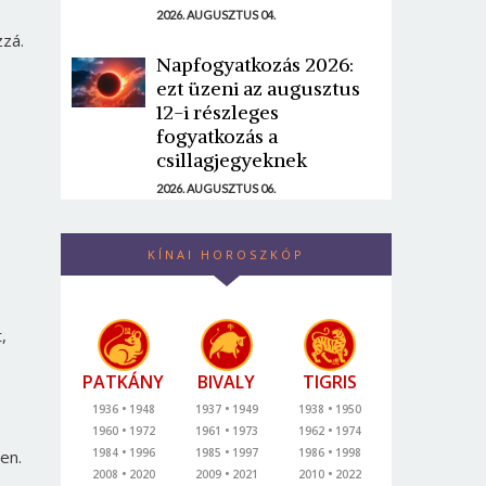
2026. AUGUSZTUS 04.
zzá.
Napfogyatkozás 2026:
ezt üzeni az augusztus
12-i részleges
fogyatkozás a
csillagjegyeknek
2026. AUGUSZTUS 06.
KÍNAI HOROSZKÓP
,
PATKÁNY
BIVALY
TIGRIS
1936
1948
1937
1949
1938
1950
1960
1972
1961
1973
1962
1974
1984
1996
1985
1997
1986
1998
en.
2008
2020
2009
2021
2010
2022