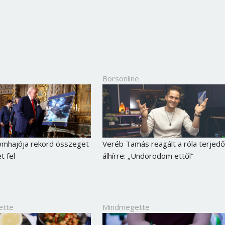
Borsonline
omhajója rekord összeget
Veréb Tamás reagált a róla terjedő
 fel
álhírre: „Undorodom ettől”
ette
Mindmegette