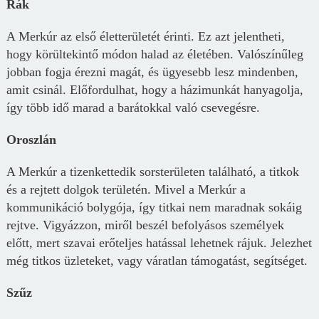
Rák
A Merkúr az első életterületét érinti. Ez azt jelentheti,
hogy körültekintő módon halad az életében. Valószínűleg
jobban fogja érezni magát, és ügyesebb lesz mindenben,
amit csinál. Előfordulhat, hogy a házimunkát hanyagolja,
így több idő marad a barátokkal való csevegésre.
Oroszlán
A Merkúr a tizenkettedik sorsterületen található, a titkok
és a rejtett dolgok területén. Mivel a Merkúr a
kommunikáció bolygója, így titkai nem maradnak sokáig
rejtve. Vigyázzon, miről beszél befolyásos személyek
előtt, mert szavai erőteljes hatással lehetnek rájuk. Jelezhet
még titkos üzleteket, vagy váratlan támogatást, segítséget.
Szűz