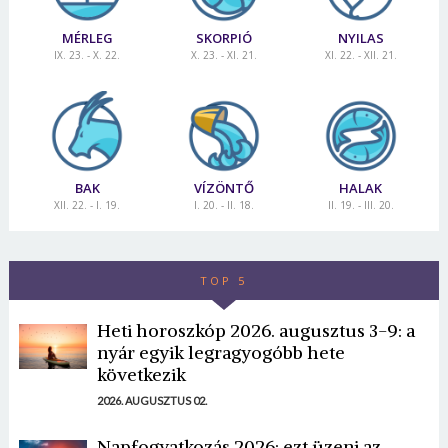
MÉRLEG
SKORPIÓ
NYILAS
IX. 23. - X. 22.
X. 23. - XI. 21.
XI. 22. - XII. 21.
BAK
VÍZÖNTŐ
HALAK
XII. 22. - I. 19.
I. 20. - II. 18.
II. 19. - III. 20.
TOP 5
Heti horoszkóp 2026. augusztus 3-9: a
nyár egyik legragyogóbb hete
következik
2026. AUGUSZTUS 02.
Napfogyatkozás 2026: ezt üzeni az