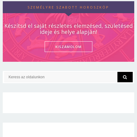
SZEMÉLYRE SZABOTT HOROSZKÓP
Készítsd el saját részletes elemzésed, születésed
ideje és helye alapján!
KISZÁMOLOM