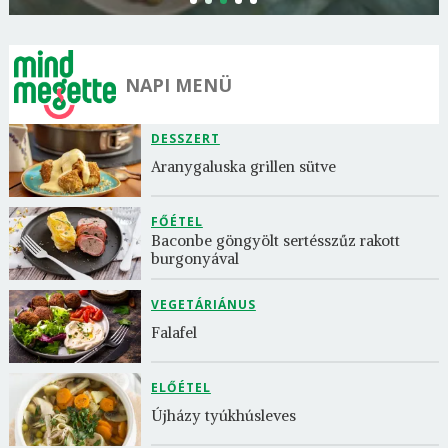
NAPI MENÜ
DESSZERT
Aranygaluska grillen sütve
FŐÉTEL
Baconbe göngyölt sertésszűz rakott 
burgonyával
VEGETÁRIÁNUS
Falafel
ELŐÉTEL
Újházy tyúkhúsleves