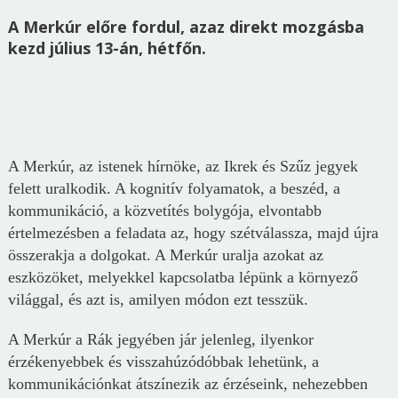
A Merkúr előre fordul, azaz direkt mozgásba
kezd július 13-án, hétfőn.
A Merkúr, az istenek hírnöke, az Ikrek és Szűz jegyek
felett uralkodik. A kognitív folyamatok, a beszéd, a
kommunikáció, a közvetítés bolygója, elvontabb
értelmezésben a feladata az, hogy szétválassza, majd újra
összerakja a dolgokat. A Merkúr uralja azokat az
eszközöket, melyekkel kapcsolatba lépünk a környező
világgal, és azt is, amilyen módon ezt tesszük.
A Merkúr a Rák jegyében jár jelenleg, ilyenkor
érzékenyebbek és visszahúzódóbbak lehetünk, a
kommunikációnkat átszínezik az érzéseink, nehezebben