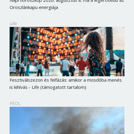
Napi horoszkóp 2026. augusztus 8: ma a legerősebb az
Oroszlánkapu energiája
Life
Fesztiválszezon és felfázás: amikor a mosdóba menés
is kihívás - Life (támogatott tartalom)
Borsonline bejelentkezés
FEOL
E-mail cím vagy felhasználónév