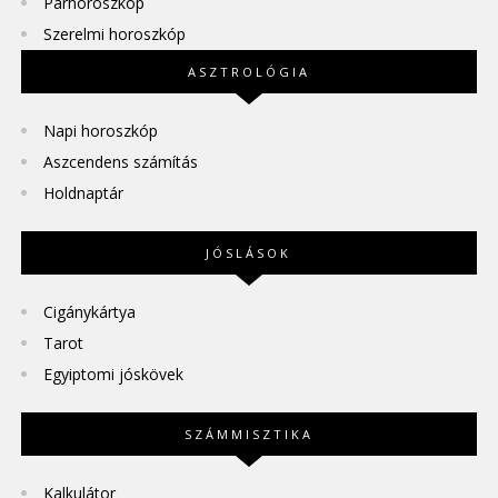
Párhoroszkóp
Szerelmi horoszkóp
ASZTROLÓGIA
Napi horoszkóp
Aszcendens számítás
Holdnaptár
JÓSLÁSOK
Cigánykártya
Tarot
Egyiptomi jóskövek
SZÁMMISZTIKA
Kalkulátor