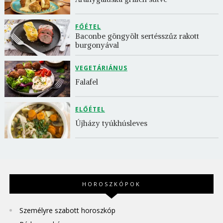
FŐÉTEL
Baconbe göngyölt sertésszűz rakott 
burgonyával
VEGETÁRIÁNUS
Falafel
ELŐÉTEL
Újházy tyúkhúsleves
HOROSZKÓPOK
Személyre szabott horoszkóp