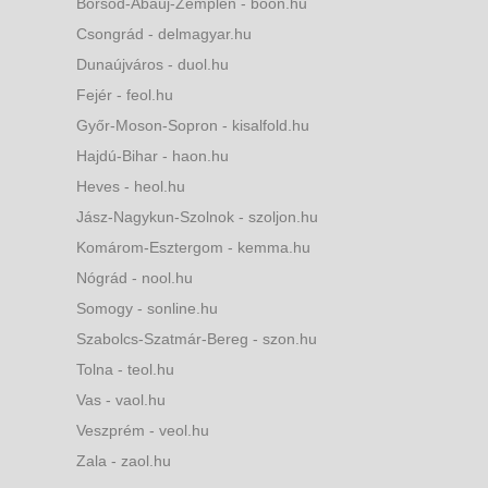
Borsod-Abaúj-Zemplén - boon.hu
Csongrád - delmagyar.hu
Dunaújváros - duol.hu
Fejér - feol.hu
Győr-Moson-Sopron - kisalfold.hu
Hajdú-Bihar - haon.hu
Heves - heol.hu
Jász-Nagykun-Szolnok - szoljon.hu
Komárom-Esztergom - kemma.hu
Nógrád - nool.hu
Somogy - sonline.hu
Szabolcs-Szatmár-Bereg - szon.hu
Tolna - teol.hu
Vas - vaol.hu
Veszprém - veol.hu
Zala - zaol.hu