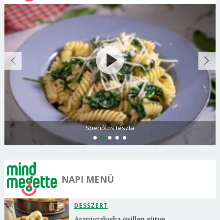
Spenótos tészta
NAPI MENÜ
DESSZERT
Aranygaluska grillen sütve