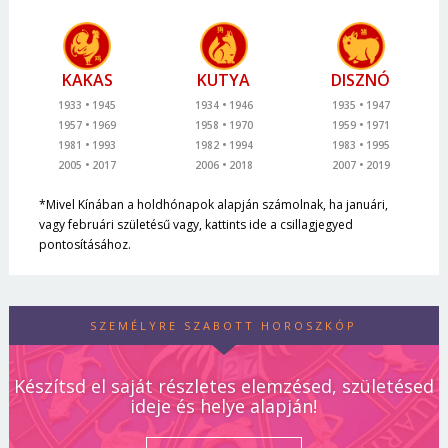
KAKAS
KUTYA
DISZNÓ
1933
1945
1934
1946
1935
1947
1957
1969
1958
1970
1959
1971
1981
1993
1982
1994
1983
1995
2005
2017
2006
2018
2007
2019
*Mivel Kínában a holdhónapok alapján számolnak, ha januári,
vagy februári születésű vagy, kattints ide a csillagjegyed
pontosításához.
SZEMÉLYRE SZABOTT HOROSZKÓP
Készítsd el saját részletes elemzésed, születésed
ideje és helye alapján!