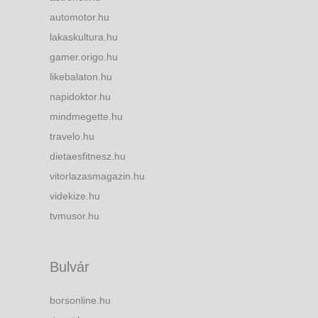
automotor.hu
lakaskultura.hu
gamer.origo.hu
likebalaton.hu
napidoktor.hu
mindmegette.hu
travelo.hu
dietaesfitnesz.hu
vitorlazasmagazin.hu
videkize.hu
tvmusor.hu
Bulvár
borsonline.hu