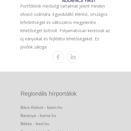
Portfóliónk minőségi tartalmat jelent minden
olvasó számára. Egyedülálló elérést, országos
lefedettséget és változatos megjelenési
lehetőséget biztosít. Folyamatosan keressük az
új irányokat és fejlődési lehetőségeket. Ez
jövőnk záloga.
Regionális hírportálok
Bács-Kiskun - baon.hu
Baranya - bama.hu
Békés - beol.hu