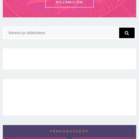
KISZÁMOLOM
PÁRHOROSZKÓP