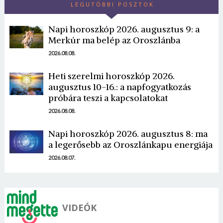
LEGUTÓBBI POSZTOK
Napi horoszkóp 2026. augusztus 9: a
Merkúr ma belép az Oroszlánba
2026.08.08.
Heti szerelmi horoszkóp 2026.
Borsonline bejelentkezés
augusztus 10-16.: a napfogyatkozás
próbára teszi a kapcsolatokat
E-mail cím vagy felhasználónév
2026.08.08.
Napi horoszkóp 2026. augusztus 8: ma
Jelszó
a legerősebb az Oroszlánkapu energiája
2026.08.07.
Mégse
Bejelentkezés
VIDEÓK