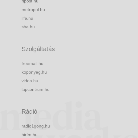
ripost.hu
metropol.hu
life.hu
she.hu
Szolgáltatás
freemail.hu
koponyeg.hu
videa.hu
lapcentrum.hu
Rádió
radio1gong.hu
hirfm.hu