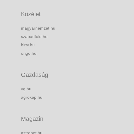
Közélet
magyarnemzet.hu
szabadfold.hu
hirtv.hu
origo.hu
Gazdaság
vg.hu
agrokep.hu
Magazin
astronet.hu