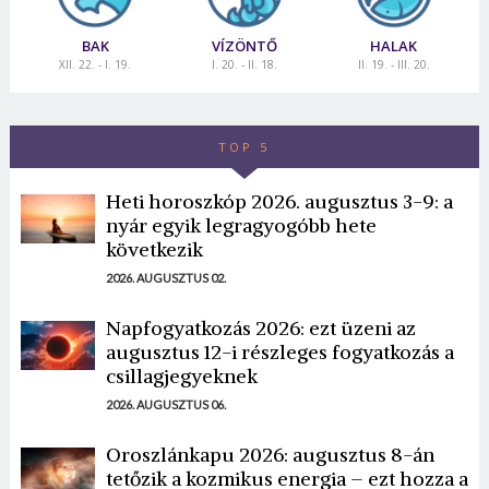
BAK
VÍZÖNTŐ
HALAK
XII. 22. - I. 19.
I. 20. - II. 18.
II. 19. - III. 20.
TOP 5
Heti horoszkóp 2026. augusztus 3-9: a
nyár egyik legragyogóbb hete
következik
2026. AUGUSZTUS 02.
Napfogyatkozás 2026: ezt üzeni az
augusztus 12-i részleges fogyatkozás a
csillagjegyeknek
2026. AUGUSZTUS 06.
Oroszlánkapu 2026: augusztus 8-án
tetőzik a kozmikus energia – ezt hozza a