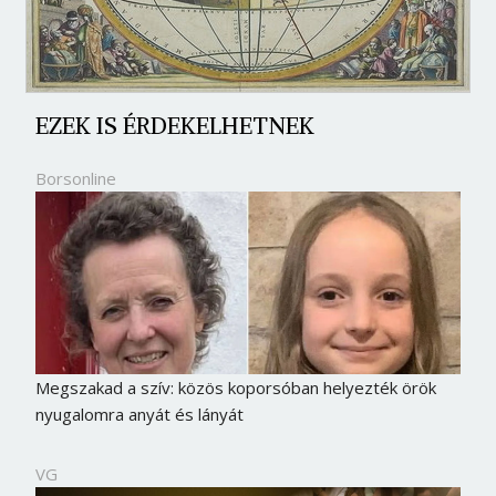
EZEK IS ÉRDEKELHETNEK
Borsonline
Megszakad a szív: közös koporsóban helyezték örök
nyugalomra anyát és lányát
VG