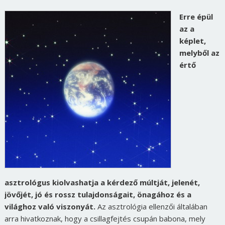
Erre épül
az a
képlet,
melyből az
értő
asztrológus kiolvashatja a kérdező múltját, jelenét,
jövőjét, jó és rossz tulajdonságait, önagához és a
világhoz való viszonyát.
Az asztrológia ellenzői általában
arra hivatkoznak, hogy a csillagfejtés csupán babona, mely