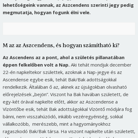
lehetőségeink vannak, az Aszcendens szerinti jegy pedig
megmutatja, hogyan fogunk élni vele.
M az az Aszcendens, és hogyan számítható ki?
Az Ascendens az a pont, ahol a születés pillanatában
éppen felkelőben volt a Nap.
Aki tehát mondjuk december
22-én napkeltekor születtek, azoknak a Nap-jegye és az
Ascendense egybe esik, tehát Bak/Bak adottságokkal
rendelkezik. Általában ő az, akinek az újságokban olvasható
előrejelzések „bejön”. Viszont ha Bak havában született, de
egy-két órával napkelte előtt, akkor az Aszcendense a
Vízöntőbe esik, tehát Bak adottságokkal Vízöntő módjára fog
bánni, nem visszahúzódó, inkább vezéregyéniség, sokkal
vállalkozóbb, merészebb, mint a hagyományokhoz
ragaszkodó Bak/Bak társa. Ha viszont napkelte után született,