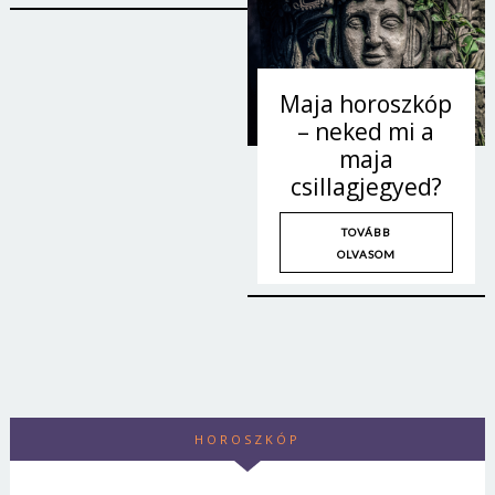
Maja horoszkóp
– neked mi a
maja
csillagjegyed?
TOVÁBB
OLVASOM
HOROSZKÓP