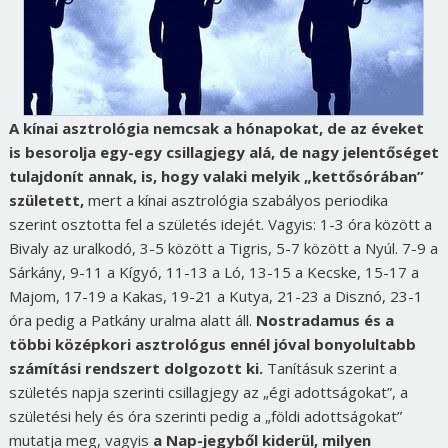
A kínai asztrológia nemcsak a hónapokat, de az éveket
is besorolja egy-egy csillagjegy alá, de nagy jelentőséget
tulajdonít annak, is, hogy valaki melyik „kettősórában”
született,
mert a kínai asztrológia szabályos periodika
szerint osztotta fel a születés idejét. Vagyis: 1-3 óra között a
Bivaly az uralkodó, 3-5 között a Tigris, 5-7 között a Nyúl. 7-9 a
Sárkány, 9-11 a Kígyó, 11-13 a Ló, 13-15 a Kecske, 15-17 a
Majom, 17-19 a Kakas, 19-21 a Kutya, 21-23 a Disznó, 23-1
óra pedig a Patkány uralma alatt áll.
Nostradamus és a
többi középkori asztrológus ennél jóval bonyolultabb
számítási rendszert dolgozott ki.
Tanításuk szerint a
születés napja szerinti csillagjegy az „égi adottságokat”, a
születési hely és óra szerinti pedig a „földi adottságokat”
mutatja meg, vagyis
a Nap-jegyből kiderül, milyen