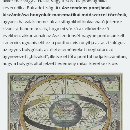
akkor már vagy a Halak, vagy a Kos tulajdonságokkal
keveredik a Bak adottság.
Az Aszcendens pontjának
kiszámítása bonyolult matematikai módszerrel történik,
ugyanis ha valaki nemcsak a csillagokból kiolvasható jellemre
kíváncsi, hanem arra is, hogy mi vár rá az elkövetkező
években, akkor annak az Aszcendensét nagyon pontosan kell
ismernie, ugyanis ehhez a ponthoz viszonyítja az asztrológus
az egyes bolygókat, az életeseményeket meghatározó
úgynevezett „házakat”, illetve ettől a ponttól tudja kiszámítani,
hogy a bolygók által jelzett esemény mikor következik be.