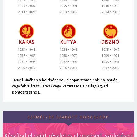
1990
2002
1979
1991
1980
1992
2014
2026
2003
2015
2004
2016
KAKAS
KUTYA
DISZNÓ
1933
1945
1934
1946
1935
1947
1957
1969
1958
1970
1959
1971
1981
1993
1982
1994
1983
1995
2005
2017
2006
2018
2007
2019
*Mivel Kínában a holdhónapok alapján számolnak, ha januári,
vagy februári születésű vagy, kattints ide a csillagjegyed
pontosításához.
SZEMÉLYRE SZABOTT HOROSZKÓP
Készítsd el saját részletes elemzésed, születésed