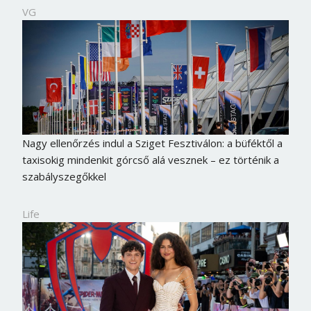
VG
Nagy ellenőrzés indul a Sziget Fesztiválon: a büféktől a
taxisokig mindenkit górcső alá vesznek – ez történik a
szabályszegőkkel
Life