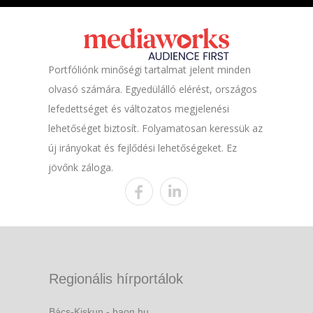
Portfóliónk minőségi tartalmat jelent minden
olvasó számára. Egyedülálló elérést, országos
lefedettséget és változatos megjelenési
lehetőséget biztosít. Folyamatosan keressük az
új irányokat és fejlődési lehetőségeket. Ez
jövőnk záloga.
Regionális hírportálok
Bács-Kiskun - baon.hu