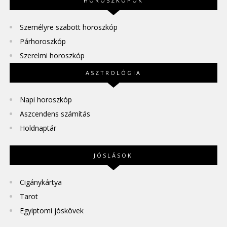
HOROSZKÓPOK
Személyre szabott horoszkóp
Párhoroszkóp
Szerelmi horoszkóp
ASZTROLÓGIA
Napi horoszkóp
Aszcendens számítás
Holdnaptár
JÓSLÁSOK
Cigánykártya
Tarot
Egyiptomi jóskövek