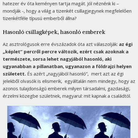
hatezer év óta keményen tartja magát. Jól néznénk ki –
mondják -, hogy a világ a tizenkét csillagjegynek megfelelően
tizenkétféle típusú emberből állna?
Hasonló csillagképek, hasonló emberek
Az asztrológusok erre évszázadok óta azt válaszolják:
az égi
„képlet” percről percre változik, ezért csak azoknak a
természete, sorsa lehet nagyjából hasonló, aki
ugyanabban a pillanatban, ugyanazon a földrajzi helyen
született.
És azért „nagyjából hasonló”, mert azt az égi
jelekből olvasók is elismerik, egyáltalán nem mindegy, hogy az
azonos tulajdonságú emberek milyen társadalmi, gazdasági,
érzelmi közegbe születnek, magyarul: mit kapnak a családtól.