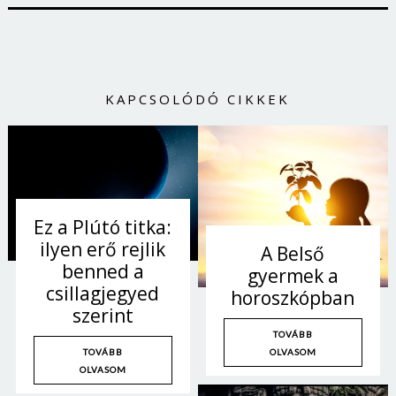
Jelszó
Mégse
Bejelentkezés
KAPCSOLÓDÓ CIKKEK
Ez a Plútó titka:
ilyen erő rejlik
A Belső
benned a
gyermek a
csillagjegyed
horoszkópban
szerint
TOVÁBB
OLVASOM
TOVÁBB
OLVASOM