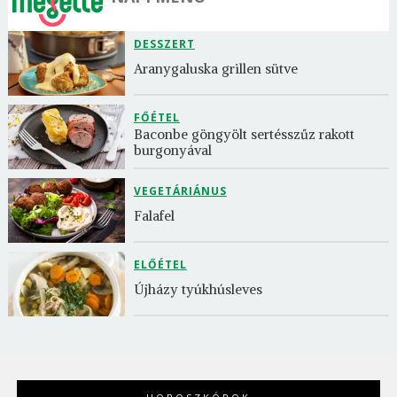
DESSZERT
Aranygaluska grillen sütve
FŐÉTEL
Baconbe göngyölt sertésszűz rakott 
burgonyával
VEGETÁRIÁNUS
Falafel
ELŐÉTEL
Újházy tyúkhúsleves