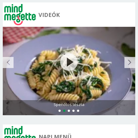
VIDEÓK
Olasz és görög paradicsomsaláta
NAPI MENÜ