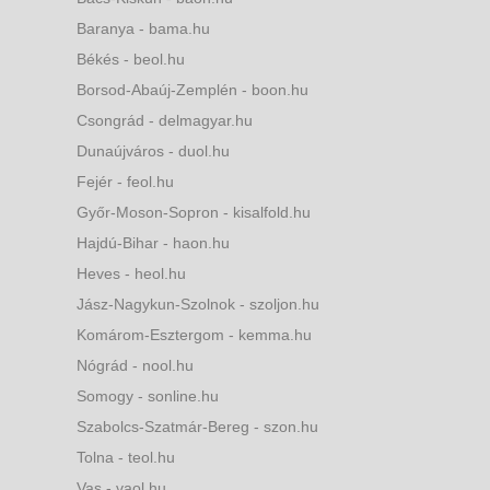
Baranya - bama.hu
Békés - beol.hu
Borsod-Abaúj-Zemplén - boon.hu
Csongrád - delmagyar.hu
Dunaújváros - duol.hu
Fejér - feol.hu
Győr-Moson-Sopron - kisalfold.hu
Hajdú-Bihar - haon.hu
Heves - heol.hu
Jász-Nagykun-Szolnok - szoljon.hu
Komárom-Esztergom - kemma.hu
Nógrád - nool.hu
Somogy - sonline.hu
Szabolcs-Szatmár-Bereg - szon.hu
Tolna - teol.hu
Vas - vaol.hu