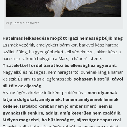
Mi jellemzi a Kosokat?
Hatalmas lelkesedése mögött igazi nemesség bújik meg
.
Eszmék vezérlik, amelyekért bármikor, bárkivel kész harcba
szállni. Főleg, ha gyengébbeket kell védelmezni, akkor kész a
harcra – uralkodó bolygója a Mars, a háború istene.
Tisztelettel fordul baráthoz és ellenséghez egyaránt
.
Nagylelkű és hűséges, nem haragtartó, dühének lángja hamar
kialszik. És ami talán a legfontosabb:
sohasem kisstílű, távol
áll tőle az aljasság.
A valóságérzékelése időnként problémás –
nem olyannak
látja a dolgokat, amilyenek, hanem amilyennek lenniük
kellene.
Fiatalabb korában nem jó emberismerő,
nem is
gyanakszik senkire, addig, amíg keserűen nem csalódik.
Mélyen megsebzi, ha hűtlenséget, aljasságot tapasztal
.
Tanulnia kell a hallgatás művészetéét, és hogy nem szabad