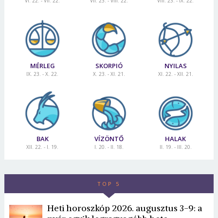
VI. 22. - VII. 22.
VII. 23. - VIII. 22.
VIII. 23. - IX. 22.
Jelszó
Mégse
Bejelentkezés
MÉRLEG
SKORPIÓ
NYILAS
IX. 23. - X. 22.
X. 23. - XI. 21.
XI. 22. - XII. 21.
BAK
VÍZÖNTŐ
HALAK
XII. 22. - I. 19.
I. 20. - II. 18.
II. 19. - III. 20.
TOP 5
Heti horoszkóp 2026. augusztus 3-9: a