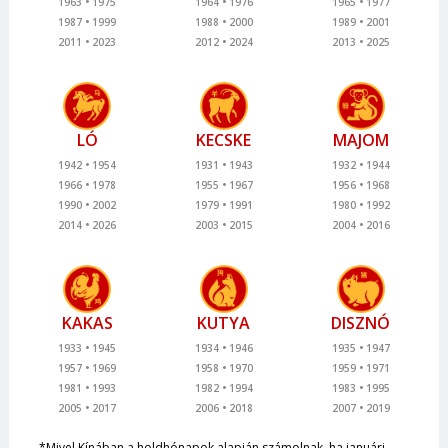
1963
1975
1964
1976
1965
1977
1987
1999
1988
2000
1989
2001
2011
2023
2012
2024
2013
2025
LÓ
KECSKE
MAJOM
1942
1954
1931
1943
1932
1944
1966
1978
1955
1967
1956
1968
1990
2002
1979
1991
1980
1992
2014
2026
2003
2015
2004
2016
KAKAS
KUTYA
DISZNÓ
1933
1945
1934
1946
1935
1947
1957
1969
1958
1970
1959
1971
1981
1993
1982
1994
1983
1995
2005
2017
2006
2018
2007
2019
*Mivel Kínában a holdhónapok alapján számolnak, ha januári,