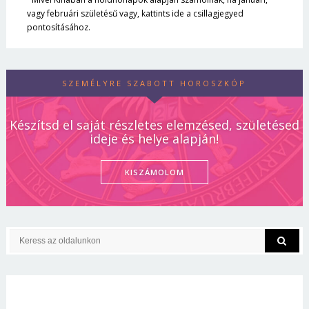
vagy februári születésű vagy, kattints ide a csillagjegyed
pontosításához.
SZEMÉLYRE SZABOTT HOROSZKÓP
Készítsd el saját részletes elemzésed, születésed
ideje és helye alapján!
KISZÁMOLOM