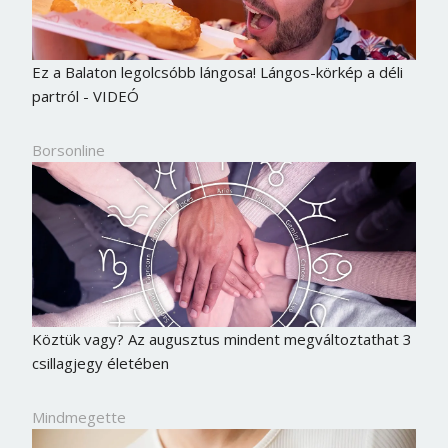
Ez a Balaton legolcsóbb lángosa! Lángos-körkép a déli
partról - VIDEÓ
Borsonline
Köztük vagy? Az augusztus mindent megváltoztathat 3
csillagjegy életében
Mindmegette