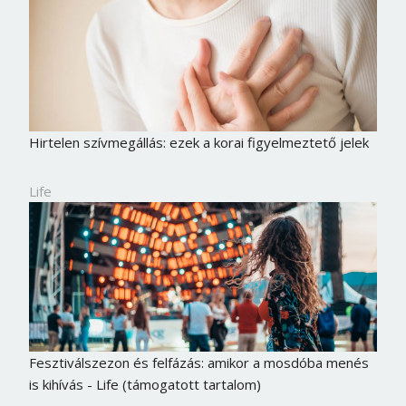
Hirtelen szívmegállás: ezek a korai figyelmeztető jelek
Life
Fesztiválszezon és felfázás: amikor a mosdóba menés
is kihívás - Life (támogatott tartalom)