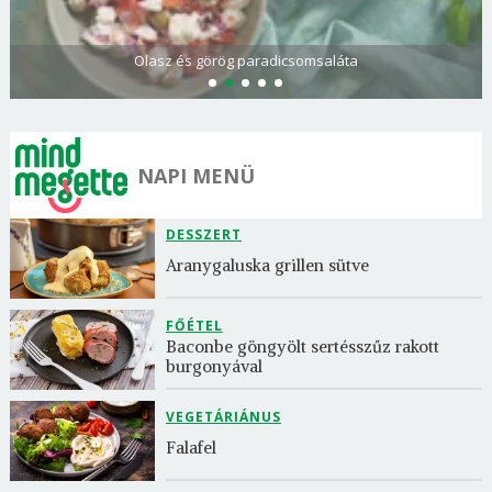
Olasz és görög paradicsomsaláta
NAPI MENÜ
DESSZERT
Aranygaluska grillen sütve
FŐÉTEL
Baconbe göngyölt sertésszűz rakott 
burgonyával
VEGETÁRIÁNUS
Falafel