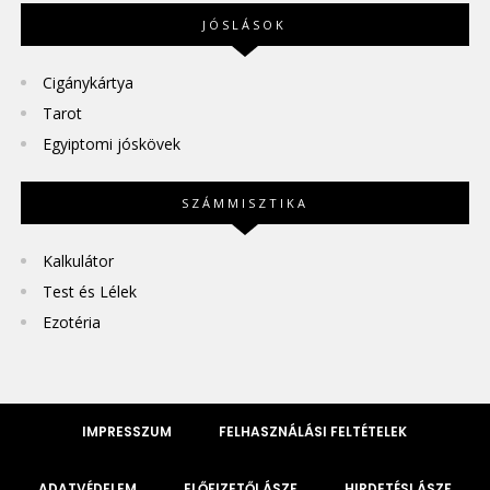
JÓSLÁSOK
Cigánykártya
Tarot
Egyiptomi jóskövek
SZÁMMISZTIKA
Kalkulátor
Test és Lélek
Ezotéria
IMPRESSZUM
FELHASZNÁLÁSI FELTÉTELEK
ADATVÉDELEM
ELŐFIZETŐI ÁSZF
HIRDETÉSI ÁSZF