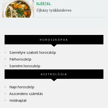
ELŐÉTEL
Újházy tyúkhúsleves
HOROSZKÓPOK
Személyre szabott horoszkóp
Párhoroszkóp
Szerelmi horoszkóp
ASZTROLÓGIA
Napi horoszkóp
Aszcendens számítás
Holdnaptár