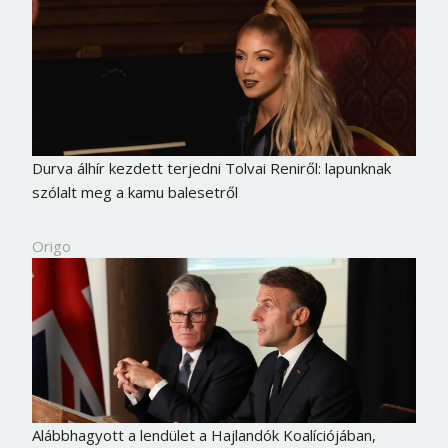
Durva álhír kezdett terjedni Tolvai Reniről: lapunknak
szólalt meg a kamu balesetről
Origo
Alábbhagyott a lendület a Hajlandók Koalíciójában,