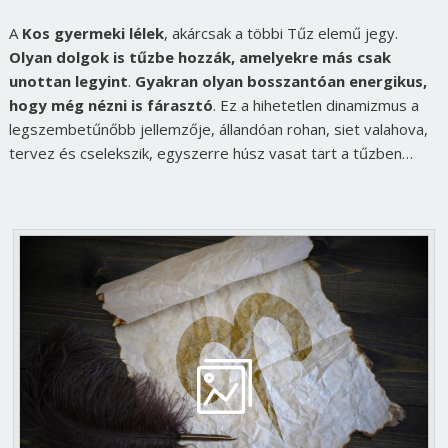
A
Kos gyermeki lélek
, akárcsak a többi Tűz elemű jegy.
Olyan dolgok is tűzbe hozzák, amelyekre más csak
unottan legyint
.
Gyakran olyan bosszantóan energikus,
hogy még nézni is fárasztó
. Ez a hihetetlen dinamizmus a
legszembetűnőbb jellemzője, állandóan rohan, siet valahova,
tervez és cselekszik, egyszerre húsz vasat tart a tűzben…