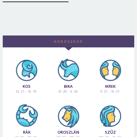
HOROSZKÓP
KOS
BIKA
IKREK
III. 21. - IV. 19.
IV. 20. - V. 20.
V. 21. - VI. 21.
Borsonline bejelentkezés
E-mail cím vagy felhasználónév
RÁK
OROSZLÁN
SZŰZ