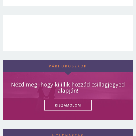
PÁRHOROSZKÓP
Nézd meg, hogy ki illik hozzád csillagjegyed
alapján!
KISZÁMOLOM
HOLDNAPTÁR