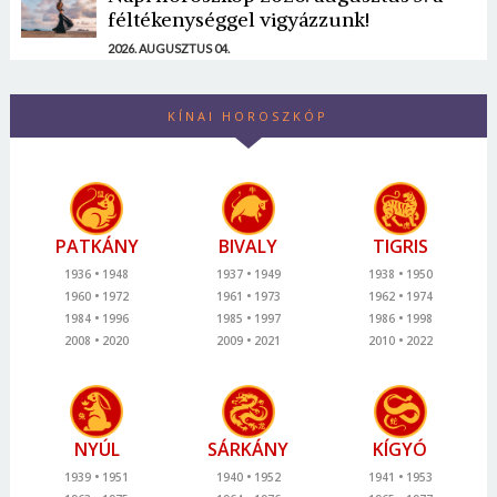
féltékenységgel vigyázzunk!
2026. AUGUSZTUS 04.
KÍNAI HOROSZKÓP
PATKÁNY
BIVALY
TIGRIS
1936
1948
1937
1949
1938
1950
1960
1972
1961
1973
1962
1974
1984
1996
1985
1997
1986
1998
2008
2020
2009
2021
2010
2022
NYÚL
SÁRKÁNY
KÍGYÓ
1939
1951
1940
1952
1941
1953