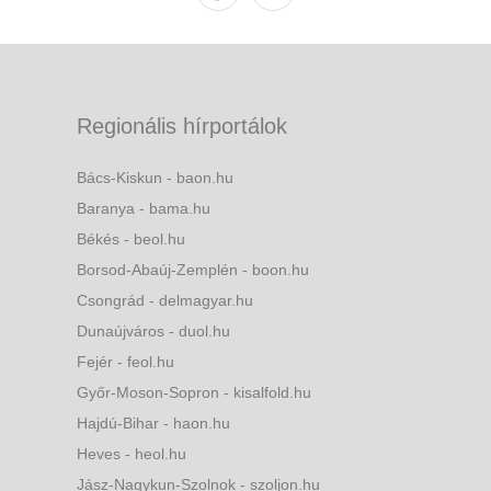
Regionális hírportálok
Bács-Kiskun - baon.hu
Baranya - bama.hu
Békés - beol.hu
Borsod-Abaúj-Zemplén - boon.hu
Csongrád - delmagyar.hu
Dunaújváros - duol.hu
Fejér - feol.hu
Győr-Moson-Sopron - kisalfold.hu
Hajdú-Bihar - haon.hu
Heves - heol.hu
Jász-Nagykun-Szolnok - szoljon.hu