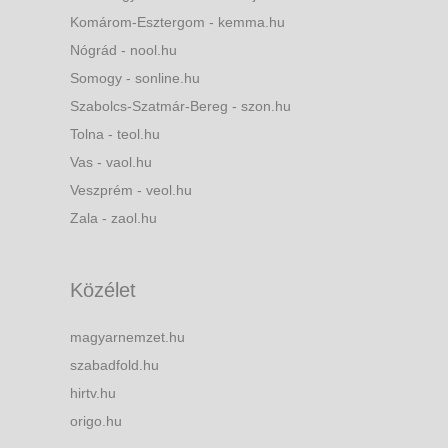
Komárom-Esztergom - kemma.hu
Nógrád - nool.hu
Somogy - sonline.hu
Szabolcs-Szatmár-Bereg - szon.hu
Tolna - teol.hu
Vas - vaol.hu
Veszprém - veol.hu
Zala - zaol.hu
Közélet
magyarnemzet.hu
szabadfold.hu
hirtv.hu
origo.hu