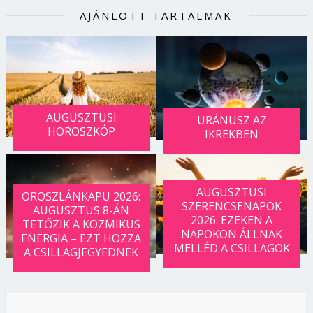
AJÁNLOTT TARTALMAK
AUGUSZTUSI
URÁNUSZ AZ
HOROSZKÓP
IKREKBEN
AUGUSZTUSI
OROSZLÁNKAPU 2026:
SZERENCSENAPOK
AUGUSZTUS 8-ÁN
2026: EZEKEN A
TETŐZIK A KOZMIKUS
NAPOKON ÁLLNAK
ENERGIA – EZT HOZZA
MELLÉD A CSILLAGOK
A CSILLAGJEGYEDNEK