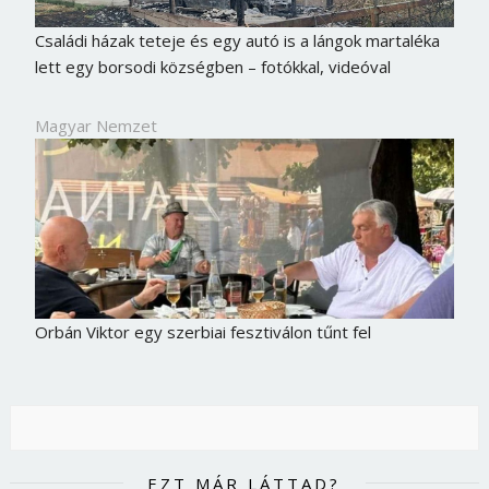
Családi házak teteje és egy autó is a lángok martaléka
lett egy borsodi községben – fotókkal, videóval
Magyar Nemzet
Orbán Viktor egy szerbiai fesztiválon tűnt fel
EZT MÁR LÁTTAD?