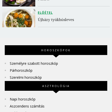
ELŐÉTEL
Újházy tyúkhúsleves
HOROSZKÓPOK
Személyre szabott horoszkóp
Párhoroszkóp
Szerelmi horoszkóp
ASZTROLÓGIA
Napi horoszkóp
Aszcendens számítás