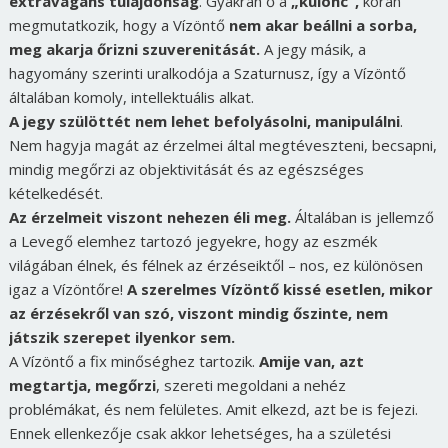
extravagáns tulajdonság
. Gyakran ő a
„különc”,
korán
megmutatkozik, hogy a Vízöntő
nem akar beállni a sorba,
meg akarja őrizni szuverenitását.
A jegy másik, a
hagyomány szerinti uralkodója a Szaturnusz, így a Vízöntő
általában komoly, intellektuális alkat.
A jegy szülöttét nem lehet befolyásolni, manipulálni
.
Nem hagyja magát az érzelmei által megtéveszteni, becsapni,
mindig megőrzi az objektivitását és az egészséges
kételkedését.
Az érzelmeit viszont nehezen éli meg.
Általában is jellemző
a Levegő elemhez tartozó jegyekre, hogy az eszmék
világában élnek, és félnek az érzéseiktől – nos, ez különösen
igaz a Vízöntőre!
A szerelmes Vízöntő kissé esetlen, mikor
az érzésekről van szó, viszont mindig őszinte, nem
játszik szerepet ilyenkor sem.
A Vízöntő a fix minőséghez tartozik.
Amije van, azt
megtartja, megőrzi
, szereti megoldani a nehéz
problémákat, és nem felületes. Amit elkezd, azt be is fejezi.
Ennek ellenkezője csak akkor lehetséges, ha a születési