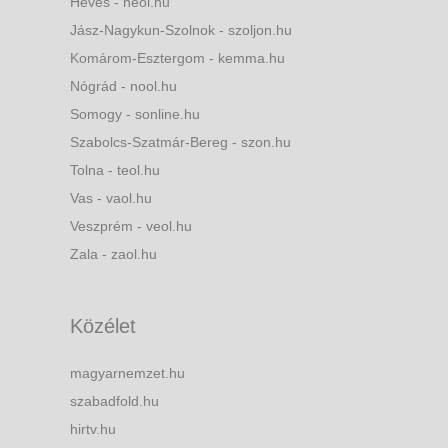
Heves - heol.hu
Jász-Nagykun-Szolnok - szoljon.hu
Komárom-Esztergom - kemma.hu
Nógrád - nool.hu
Somogy - sonline.hu
Szabolcs-Szatmár-Bereg - szon.hu
Tolna - teol.hu
Vas - vaol.hu
Veszprém - veol.hu
Zala - zaol.hu
Közélet
magyarnemzet.hu
szabadfold.hu
hirtv.hu