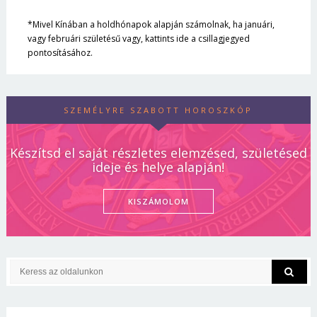
*Mivel Kínában a holdhónapok alapján számolnak, ha januári,
vagy februári születésű vagy, kattints ide a csillagjegyed
pontosításához.
SZEMÉLYRE SZABOTT HOROSZKÓP
Készítsd el saját részletes elemzésed, születésed
ideje és helye alapján!
KISZÁMOLOM