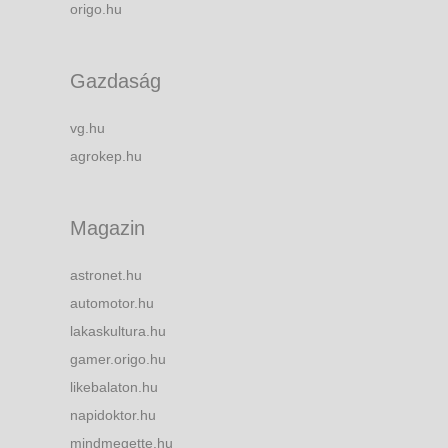
origo.hu
Gazdaság
vg.hu
agrokep.hu
Magazin
astronet.hu
automotor.hu
lakaskultura.hu
gamer.origo.hu
likebalaton.hu
napidoktor.hu
mindmegette.hu