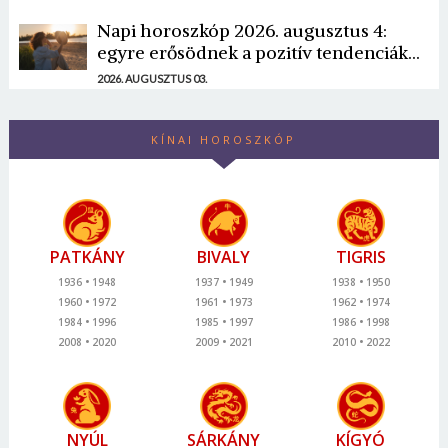
Napi horoszkóp 2026. augusztus 4:
egyre erősödnek a pozitív tendenciák...
2026. AUGUSZTUS 03.
KÍNAI HOROSZKÓP
PATKÁNY
BIVALY
TIGRIS
1936
1948
1937
1949
1938
1950
1960
1972
1961
1973
1962
1974
1984
1996
1985
1997
1986
1998
2008
2020
2009
2021
2010
2022
NYÚL
SÁRKÁNY
KÍGYÓ