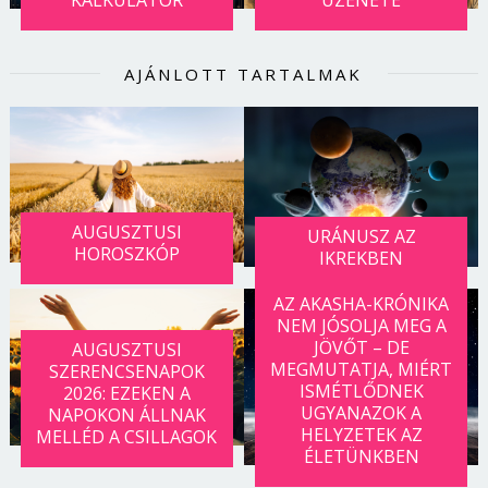
AJÁNLOTT TARTALMAK
AUGUSZTUSI
URÁNUSZ AZ
HOROSZKÓP
IKREKBEN
AZ AKASHA-KRÓNIKA
NEM JÓSOLJA MEG A
JÖVŐT – DE
AUGUSZTUSI
MEGMUTATJA, MIÉRT
SZERENCSENAPOK
ISMÉTLŐDNEK
2026: EZEKEN A
UGYANAZOK A
NAPOKON ÁLLNAK
HELYZETEK AZ
MELLÉD A CSILLAGOK
ÉLETÜNKBEN