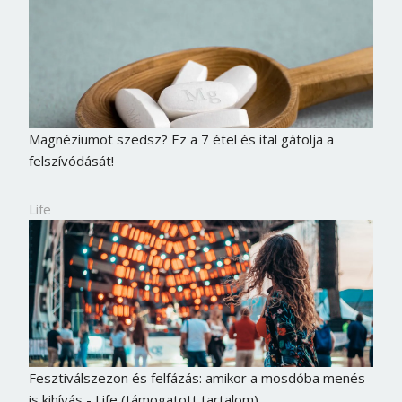
Magnéziumot szedsz? Ez a 7 étel és ital gátolja a
felszívódását!
Life
Fesztiválszezon és felfázás: amikor a mosdóba menés
is kihívás - Life (támogatott tartalom)