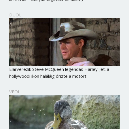
DUOL
Elárverezik Steve McQueen legendás Harley-jét: a
hollywoodi ikon haláláig őrizte a motort
VEOL