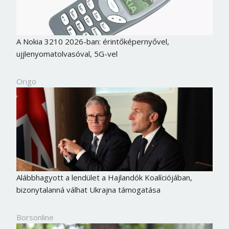
A Nokia 3210 2026-ban: érintőképernyővel,
ujjlenyomatolvasóval, 5G-vel
Origo
Alábbhagyott a lendület a Hajlandók Koalíciójában,
bizonytalanná válhat Ukrajna támogatása
Borsonline