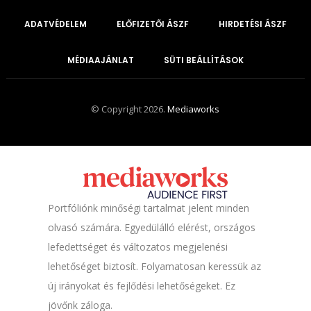
ADATVÉDELEM
ELŐFIZETŐI ÁSZF
HIRDETÉSI ÁSZF
MÉDIAAJÁNLAT
SÜTI BEÁLLÍTÁSOK
© Copyright 2026.
Mediaworks
Portfóliónk minőségi tartalmat jelent minden
olvasó számára. Egyedülálló elérést, országos
lefedettséget és változatos megjelenési
lehetőséget biztosít. Folyamatosan keressük az
új irányokat és fejlődési lehetőségeket. Ez
jövőnk záloga.