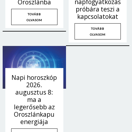
napfogyatkozás
Oroszlánba
próbára teszi a
TOVÁBB
kapcsolatokat
OLVASOM
TOVÁBB
OLVASOM
Napi horoszkóp
2026.
augusztus 8:
ma a
Borsonline bejelentkezés
legerősebb az
Oroszlánkapu
E-mail cím vagy felhasználónév
energiája