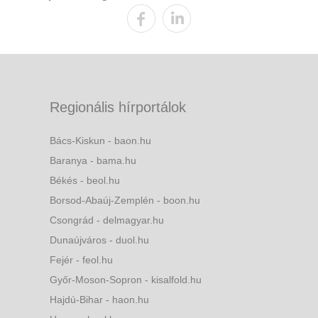
Regionális hírportálok
Bács-Kiskun - baon.hu
Baranya - bama.hu
Békés - beol.hu
Borsod-Abaúj-Zemplén - boon.hu
Csongrád - delmagyar.hu
Dunaújváros - duol.hu
Fejér - feol.hu
Győr-Moson-Sopron - kisalfold.hu
Hajdú-Bihar - haon.hu