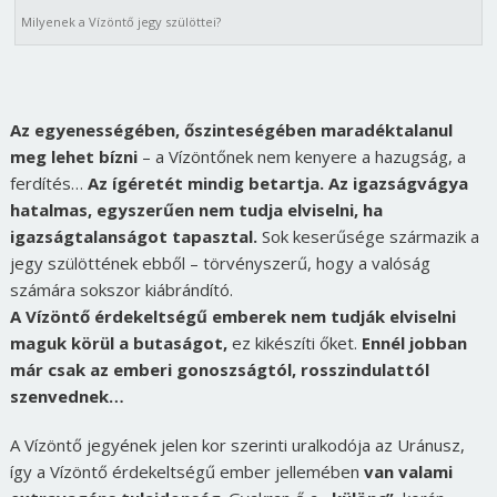
Milyenek a Vízöntő jegy szülöttei?
Az egyenességében, őszinteségében maradéktalanul
meg lehet bízni
– a Vízöntőnek nem kenyere a hazugság, a
ferdítés…
Az ígéretét mindig betartja. Az igazságvágya
hatalmas, egyszerűen nem tudja elviselni, ha
igazságtalanságot tapasztal.
Sok keserűsége származik a
jegy szülöttének ebből – törvényszerű, hogy a valóság
számára sokszor kiábrándító.
A Vízöntő érdekeltségű emberek nem tudják elviselni
maguk körül a butaságot,
ez kikészíti őket.
Ennél jobban
már csak az emberi gonoszságtól, rosszindulattól
szenvednek…
A Vízöntő jegyének jelen kor szerinti uralkodója az Uránusz,
így a Vízöntő érdekeltségű ember jellemében
van valami