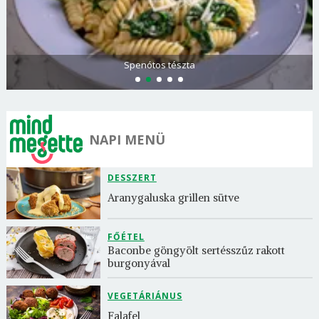
Görögdinnye-limonádé
NAPI MENÜ
DESSZERT
Aranygaluska grillen sütve
FŐÉTEL
Baconbe göngyölt sertésszűz rakott 
burgonyával
VEGETÁRIÁNUS
Falafel