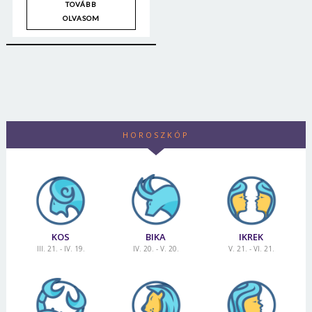
TOVÁBB
Jelszó
OLVASOM
Mégse
Bejelentkezés
HOROSZKÓP
KOS
BIKA
IKREK
III. 21. - IV. 19.
IV. 20. - V. 20.
V. 21. - VI. 21.