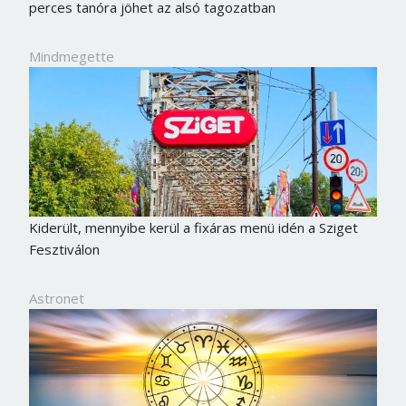
perces tanóra jöhet az alsó tagozatban
Mindmegette
Kiderült, mennyibe kerül a fixáras menü idén a Sziget
Fesztiválon
Astronet