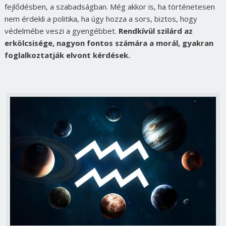
fejlődésben, a szabadságban. Még akkor is, ha történetesen
nem érdekli a politika, ha úgy hozza a sors, biztos, hogy
védelmébe veszi a gyengébbet.
Rendkívül szilárd az
erkölcsisége, nagyon fontos számára a morál, gyakran
foglalkoztatják elvont kérdések.